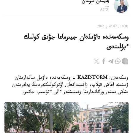
بەيسەن سۇلتان
اۆتور
10:08, 07 تامىز 2026
وسكەمەندە داۋىلدان جيىرماعا جۋىق كولىك
ءبۇلىندى
وسكەمەن. KAZINFORM - وسكەمەندە داۋىل سالدارىنان
ۇستىنە اعاش قۇلاپ، زاقىمدانعان اۆتوكولىكتەردىڭ يەلەرىنەن
ىشكى ىستەر ورگاندارىنا وتىنىشتەر ءالى ءتۇسىپ جاتىر.