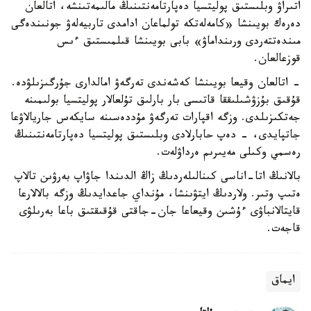
اتىراۋ وبلىستىق پوليتسيا دەپارتامەنتىنىڭ مالىمەتىنشە، اتالعان
دەرەك بويىنشا «كامەلەتكە تولماعان ادامدى تاربيەلەۋ جونىندەگى
مىندەتتەردى ورىنداماۋ» بابى بويىنشا قىلمىستىق ءىس
قوزعالعان.
- اتالعان وقيعا بويىنشا كەشەندى تەرگەۋ امالدارى جۇرگىزىلۋدە.
قۇقىق بۇزۋشىلىققا قاتىسى بار بارلىق تۇلعالار پوليتسيا بولىمىنە
جەتكىزىلدى. وزگە اقپارات تەرگەۋ مۇددەسىنە سايكەس جاريالاۋعا
جاتپايدى، - دەپ حابارلادى وبلىستىق پوليتسيا دەپارتامەنتىنىڭ
رەسمي وكىلى مەيىرىم ەرداۋلەت.
بالانىڭ اتا-اناسى كىنالىلەردىڭ زاڭ الدىندا جاۋاپ بەرۋىن تالاپ
ەتىپ وتىر. ولاردىڭ ايتۋىنشا، مۇنداي جاعدايدىڭ وزگە بالالارعا
قايتالانباۋى ءۇشىن وقيعاعا جان-جاقتى قۇقىقتىق باعا بەرىلۋى
قاجەت.
ايماق