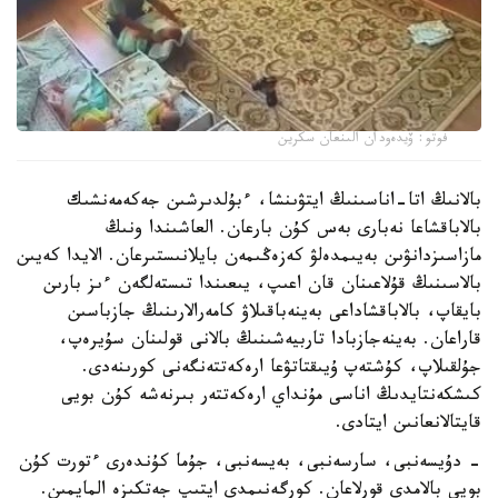
فوتو: ۆيدەودان الىنعان سكرين
بالانىڭ اتا-اناسىنىڭ ايتۋىنشا، ءبۇلدىرشىن جەكەمەنشىك
بالاباقشاعا نەبارى بەس كۇن بارعان. العاشىندا ونىڭ
مازاسىزدانۋىن بەيىمدەلۋ كەزەڭىمەن بايلانىستىرعان. الايدا كەيىن
بالاسىنىڭ قۇلاعىنان قان اعىپ، يىعىندا تىستەلگەن ءىز بارىن
بايقاپ، بالاباقشاداعى بەينەباقىلاۋ كامەرالارىنىڭ جازباسىن
قاراعان. بەينەجازبادا تاربيەشىنىڭ بالانى قولىنان سۇيرەپ،
جۇلقىلاپ، كۇشتەپ ۇيىقتاتۋعا ارەكەتتەنگەنى كورىنەدى.
كىشكەنتايدىڭ اناسى مۇنداي ارەكەتتەر بىرنەشە كۇن بويى
قايتالانعانىن ايتادى.
- دۇيسەنبى، سارسەنبى، بەيسەنبى، جۇما كۇندەرى ءتورت كۇن
بويى بالامدى قورلاعان. كورگەنىمدى ايتىپ جەتكىزە المايمىن.