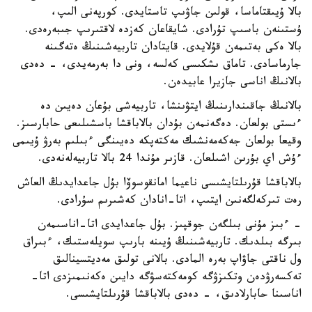
بالا ۇيىقتاماسا، قولىن جاۋىپ تاستايدى. كورپەنى الىپ،
ۇستىنەن باسىپ تۇرادى. شايقاعان كەزدە لاقتىرىپ جىبەرەدى.
بالا ەكى بەتىمەن قۇلايدى. قايتادان تاربيەشىنىڭ ەتەگىنە
جارماسادى. تاماق ىشكىسى كەلسە، ونى دا بەرمەيدى، - دەدى
بالانىڭ اناسى جازيرا عابيدەن.
بالانىڭ جاقىندارىنىڭ ايتۋىنشا، تاربيەشى بۇعان دەيىن دە
ءىستى بولعان. دەگەنمەن بۇدان بالاباقشا باسشىلىعى حابارسىز.
وقيعا بولعان جەكەمەنشىك مەكتەپكە دەيىنگى ءبىلىم بەرۋ ۇيىمى
ءۇش اي بۇرىن اشىلعان. قازىر مۇندا 24 بالا تاربيەلەنەدى.
بالاباقشا قۇرىلتايشىسى ناعيما امانقوسوۆا بۇل جاعدايدىڭ العاش
رەت تىركەلگەنىن ايتىپ، اتا-انادان كەشىرىم سۇرادى.
- ءبىز مۇنى بىلگەن جوقپىز. بۇل جاعدايدى اتا-اناسىمەن
بىرگە بىلدىك. تاربيەشىنىڭ ۇيىنە بارىپ سويلەستىك، ءبىراق
ول ناقتى جاۋاپ بەرە المادى. بالانى تولىق مەديتسينالىق
تەكسەرۋدەن وتكىزۋگە كومەكتەسۋگە دايىن ەكەنىمىزدى اتا-
اناسىنا حابارلادىق، - دەدى بالاباقشا قۇرىلتايشىسى.