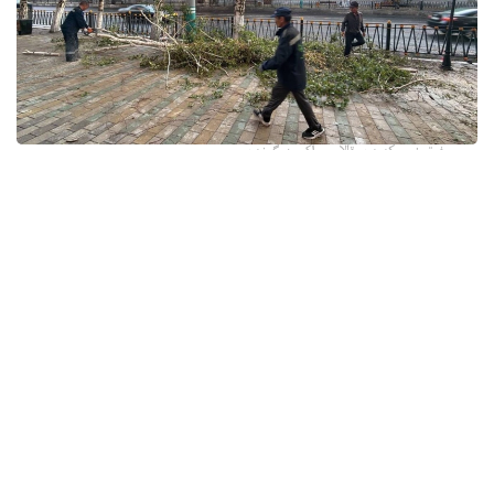
فوتو: وسكەمەن قالاسى اكىمدىگىنەن
قالا اكىمدىگىنىڭ مالىمەتىنشە، داۋىل كەزىندە ورتالىق
كوشەلەردە جەل 15 اعاشتى قۇلاتقان. ولاردىڭ ءبىرقاتارى جول
جيەگىندە تۇرعان اۆتوكولىكتەردىڭ ۇستىنە قۇلادى.
- قازىرگى ۋاقىتتا پوليتسياعا اعاشتاردىڭ قۇلاۋى سالدارىنان
كولىكتەرى زاقىمدانعان 17 اۆتوكولىك يەسىنەن ارىز ءتۇستى، -
دەپ حابارلادى شقو پوليتسيا دەپارتامەنتىنىڭ باسپا ءسوز
قىزمەتىنەن.
پوليتسياعا ءالى بارلىق زارداپ شەككەن كولىك يەلەرى جۇگىنىپ
ۇلگەرمەگەن بولۋى دا مۇمكىن.