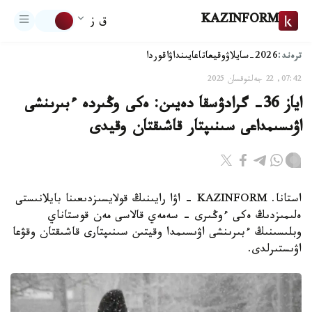
KAZINFORM
ق ز
ترەند:
2026-سايلاۋ
وقيعا
تاعايىنداۋ
اقوردا
07:42, 22 جەلتوقسان 2025
اياز 36- گرادۋسقا دەيىن: ەكى وڭىردە ءبىرىنشى
اۋىسىمداعى سىنىپتار قاشىقتان وقيدى
استانا. KAZINFORM - اۋا رايىنىڭ قولايسىزدىعىنا بايلانىستى
ەلىمىزدىڭ ەكى ءوڭىرى - سەمەي قالاسى مەن قوستاناي
وبلىسىنىڭ ءبىرىنشى اۋىسىمدا وقيتىن سىنىپتارى قاشىقتان وقۋعا
اۋىستىرلدى.