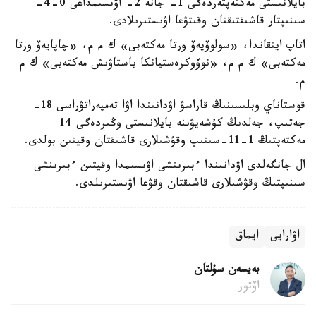
بايلانىستى مەكتەپتەردەگى 1- جانە 2- اۋىسىمداعى 0-4-
سىنىپتار قاشىقتىقتان وقىتۋعا اۋىستىرىلادى.
اتاپ ايتقاندا، «سولوۆيەۆ ورتا مەكتەبى» ك م م، «چاپايەۆ ورتا
مەكتەبى» ك م م، «نوۆوكرەستيانكا باستاۋىش مەكتەبى» ك م
م.
قوستاناي وبلىسىنىڭ قاراسۋ اۋدانىندا اۋا تەمپەراتۋراسى 18-
جەتىپ، جەلدىڭ كۇشەيۋىنە بايلانىستى وڭىردەگى 14
مەكتەپتىڭ 1-11-سىنىپ وقۋشىلارى قاشىقتان وقيتىن بولدى.
ال جانگەلدى اۋدانىندا ءبىرىنشى اۋىسىمدا وقيتىن ءبىرىنشى
سىنىپتىڭ وقۋشىلارى قاشىقتان وقۋعا اۋىستىرىلدى.
اۋارايى
ايماق
بەيسەن سۇلتان
اۆتور