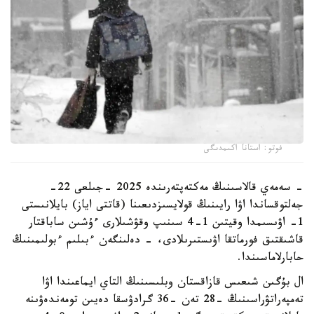
فوتو: استانا اكىمدىگى
- سەمەي قالاسىنىڭ مەكتەپتەرىندە 2025 -جىلعى 22-
جەلتوقساندا اۋا رايىنىڭ قولايسىزدىعىنا (قاتتى اياز) بايلانىستى
1- اۋىسىمدا وقيتىن 1-4 سىنىپ وقۋشىلارى ءۇشىن ساباقتار
قاشىقتىق فورماتقا اۋىستىرىلادى، - دەلىنگەن ءبىلىم ءبولىمىنىڭ
حابارلاماسىندا.
ال بۇگىن شىعىس قازاقستان وبلىسىنىڭ التاي ايماعىندا اۋا
تەمپەراتۋراسىنىڭ -28 تەن -36 گرادۋسقا دەيىن تومەندەۋىنە