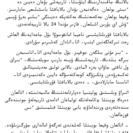
بالانىڭ جاقىندارىنىڭ ايتۋىنشا، تاربيەشى بۇعان دەيىن دە
ءىستى بولعان. دەگەنمەن بۇدان بالاباقشا باسشىلىعى حابارسىز.
وقيعا بولعان جەكەمەنشىك مەكتەپكە دەيىنگى ءبىلىم بەرۋ ۇيىمى
ءۇش اي بۇرىن اشىلعان. قازىر مۇندا 24 بالا تاربيەلەنەدى.
بالاباقشا قۇرىلتايشىسى ناعيما امانقوسوۆا بۇل جاعدايدىڭ العاش
رەت تىركەلگەنىن ايتىپ، اتا-انادان كەشىرىم سۇرادى.
- ءبىز مۇنى بىلگەن جوقپىز. بۇل جاعدايدى اتا-اناسىمەن
بىرگە بىلدىك. تاربيەشىنىڭ ۇيىنە بارىپ سويلەستىك، ءبىراق
ول ناقتى جاۋاپ بەرە المادى. بالانى تولىق مەديتسينالىق
تەكسەرۋدەن وتكىزۋگە كومەكتەسۋگە دايىن ەكەنىمىزدى اتا-
اناسىنا حابارلادىق، - دەدى بالاباقشا قۇرىلتايشىسى.
اتىراۋ وبلىستىق پوليتسيا دەپارتامەنتىنىڭ مالىمەتىنشە، اتالعان
دەرەك بويىنشا «كامەلەتكە تولماعان ادامدى تاربيەلەۋ جونىندەگى
مىندەتتەردى ورىنداماۋ» بابى بويىنشا قىلمىستىق ءىس
قوزعالعان.
- اتالعان وقيعا بويىنشا كەشەندى تەرگەۋ امالدارى جۇرگىزىلۋدە.