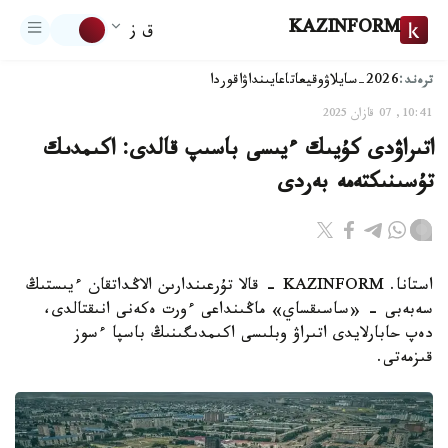
KAZINFORM
ق ز
ترەند:
2026-سايلاۋ
وقيعا
تاعايىنداۋ
اقوردا
10:41, 07 قازان 2025
اتىراۋدى كۇيىك ءيىسى باسىپ قالدى: اكىمدىك
تۇسىنىكتەمە بەردى
استانا. KAZINFORM - قالا تۇرعىندارىن الاڭداتقان ءيىستىڭ
سەبەبى - «ساسىقساي» ماڭىنداعى ءورت ەكەنى انىقتالدى،
دەپ حابارلايدى اتىراۋ وبلىسى اكىمدىگىنىڭ باسپا ءسوز
قىزمەتى.