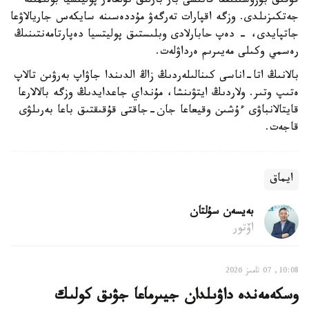
قۇقىق بۇزۋشىلىققا قاتىسى بار بارلىق تۇلعالار پوليتسيا بولىمىنە
جەتكىزىلدى. وزگە اقپارات تەرگەۋ مۇددەسىنە سايكەس جاريالاۋعا
جاتپايدى، - دەپ حابارلادى وبلىستىق پوليتسيا دەپارتامەنتىنىڭ
رەسمي وكىلى مەيىرىم ەرداۋلەت.
بالانىڭ اتا-اناسى كىنالىلەردىڭ زاڭ الدىندا جاۋاپ بەرۋىن تالاپ
ەتىپ وتىر. ولاردىڭ ايتۋىنشا، مۇنداي جاعدايدىڭ وزگە بالالارعا
قايتالانباۋى ءۇشىن وقيعاعا جان-جاقتى قۇقىقتىق باعا بەرىلۋى
قاجەت.
ايماق
بەيسەن سۇلتان
اۆتور
10:08, 07 تامىز 2026
وسكەمەندە داۋىلدان جيىرماعا جۋىق كولىك