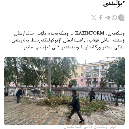
ءبۇلىندى
وسكەمەن. KAZINFORM - وسكەمەندە داۋىل سالدارىنان
ۇستىنە اعاش قۇلاپ، زاقىمدانعان اۆتوكولىكتەردىڭ يەلەرىنەن
ىشكى ىستەر ورگاندارىنا وتىنىشتەر ءالى ءتۇسىپ جاتىر.
فوتو: وسكەمەن قالاسى اكىمدىگىنەن