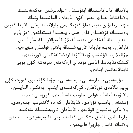
بالانىڭ اتا-اناسىنىڭ ايتۋىنشا، ءبۇلدىرشىن جەكەمەنشىك
بالاباقشاعا نەبارى بەس كۇن بارعان. العاشىندا ونىڭ
مازاسىزدانۋىن بەيىمدەلۋ كەزەڭىمەن بايلانىستىرعان. الايدا كەيىن
بالاسىنىڭ قۇلاعىنان قان اعىپ، يىعىندا تىستەلگەن ءىز بارىن
بايقاپ، بالاباقشاداعى بەينەباقىلاۋ كامەرالارىنىڭ جازباسىن
قاراعان. بەينەجازبادا تاربيەشىنىڭ بالانى قولىنان سۇيرەپ،
جۇلقىلاپ، كۇشتەپ ۇيىقتاتۋعا ارەكەتتەنگەنى كورىنەدى.
كىشكەنتايدىڭ اناسى مۇنداي ارەكەتتەر بىرنەشە كۇن بويى
قايتالانعانىن ايتادى.
- دۇيسەنبى، سارسەنبى، بەيسەنبى، جۇما كۇندەرى ءتورت كۇن
بويى بالامدى قورلاعان. كورگەنىمدى ايتىپ جەتكىزە المايمىن.
بالا ۇيىقتاماسا، قولىن جاۋىپ تاستايدى. كورپەنى الىپ،
ۇستىنەن باسىپ تۇرادى. شايقاعان كەزدە لاقتىرىپ جىبەرەدى.
بالا ەكى بەتىمەن قۇلايدى. قايتادان تاربيەشىنىڭ ەتەگىنە
جارماسادى. تاماق ىشكىسى كەلسە، ونى دا بەرمەيدى، - دەدى
بالانىڭ اناسى جازيرا عابيدەن.