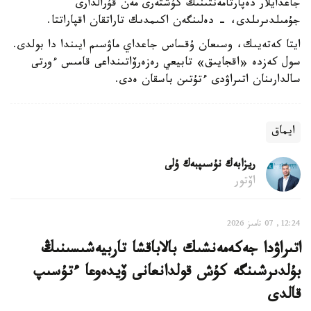
جاعدايلار دەپارتامەنتىنىڭ كۇشتەرى مەن قۇرالدارى
جۇمىلدىرىلدى، - دەلىنگەن اكىمدىك تاراتقان اقپاراتتا.
ايتا كەتەيىك، وسىعان ۇقساس جاعداي ماۋسىم ايىندا دا بولدى.
سول كەزدە «اقجايىق» تابيعي رەزەرۆاتىنداعى قامىس ءورتى
سالدارىنان اتىراۋدى ءتۇتىن باسقان ەدى.
ايماق
ريزابەك نۇسىپبەك ۇلى
اۆتور
12:24, 07 تامىز 2026
اتىراۋدا جەكەمەنشىك بالاباقشا تاربيەشىسىنىڭ
بۇلدىرشىنگە كۇش قولدانعانى ۆيدەوعا ءتۇسىپ
قالدى