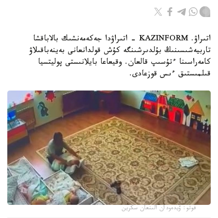
اتىراۋ. KAZINFORM - اتىراۋدا جەكەمەنشىك بالاباقشا
تاربيەشىسىنىڭ بۇلدىرشىنگە كۇش قولدانعانى بەينەباقىلاۋ
كامەراسىنا ءتۇسىپ قالعان. وقيعاعا بايلانىستى پوليتسيا
قىلمىستىق ءىس قوزعادى.
فوتو: ۆيدەودان الىنعان سكرين