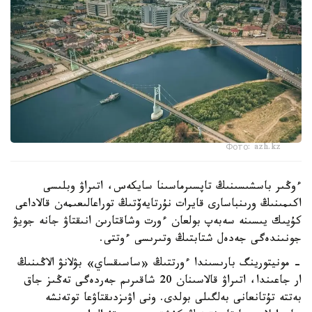
Фото: azh.kz
ءوڭىر باسشىسىنىڭ تاپسىرماسىنا سايكەس، اتىراۋ وبلىسى
اكىمىنىڭ ورىنباسارى قايرات نۇرتايەۆتىڭ توراعالىعىمەن قالاداعى
كۇيىك يىسىنە سەبەپ بولعان ءورت وشاقتارىن انىقتاۋ جانە جويۋ
جونىندەگى جەدەل شتابتىڭ وتىرىسى ءوتتى.
- مونيتورينگ بارىسىندا ءورتتىڭ «ساسىقساي» بۋلانۋ الاڭىنىڭ
ار جاعىندا، اتىراۋ قالاسىنان 20 شاقىرىم جەردەگى تەڭىز جاق
بەتتە تۇتانعانى بەلگىلى بولدى. ونى اۋىزدىقتاۋعا توتەنشە