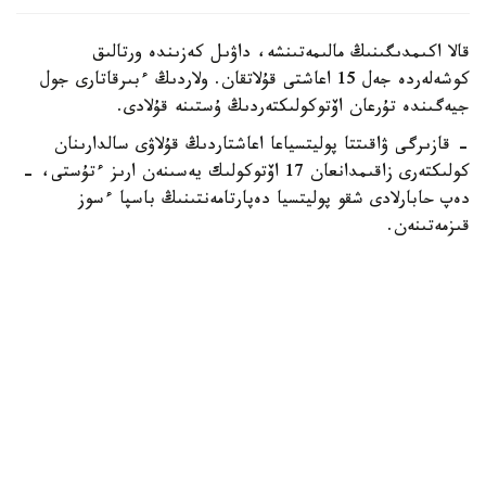
قالا اكىمدىگىنىڭ مالىمەتىنشە، داۋىل كەزىندە ورتالىق
كوشەلەردە جەل 15 اعاشتى قۇلاتقان. ولاردىڭ ءبىرقاتارى جول
جيەگىندە تۇرعان اۆتوكولىكتەردىڭ ۇستىنە قۇلادى.
- قازىرگى ۋاقىتتا پوليتسياعا اعاشتاردىڭ قۇلاۋى سالدارىنان
كولىكتەرى زاقىمدانعان 17 اۆتوكولىك يەسىنەن ارىز ءتۇستى، -
دەپ حابارلادى شقو پوليتسيا دەپارتامەنتىنىڭ باسپا ءسوز
قىزمەتىنەن.
پوليتسياعا ءالى بارلىق زارداپ شەككەن كولىك يەلەرى جۇگىنىپ
ۇلگەرمەگەن بولۋى دا مۇمكىن.