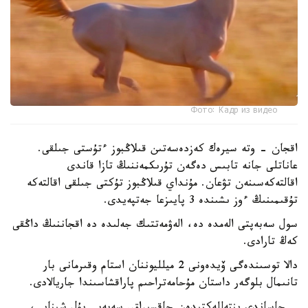
Фото: Кадр из видео
اقجان - وتە سيرەك كەزدەسەتىن قىلاڭبوز ءتۇستى جىلقى.
عاناتلى جانە تابىس دەگەن تۇرىكمەننىڭ تازا قاندى
اقالتەكەسىنەن تۋعان. مۇنداي قىلاڭبوز تۇكتى جىلقى اقالتەكە
تۇقىمىنىڭ ءوز ىشىندە 3 پايىزعا جەتپەيدى.
سول سەبەپتى الەمدە دە، الەۋمەتتىك جەلىدە دە اقجاننىڭ داڭقى
كەڭ تارادى.
دالا توسىندەگى ۆيدەونى 2 ميلليوننان استام وقىرمانى بار
تانىمال بلوگەر داستان مۇحامەتراحىم پاراقشاسىندا جاريالادى.