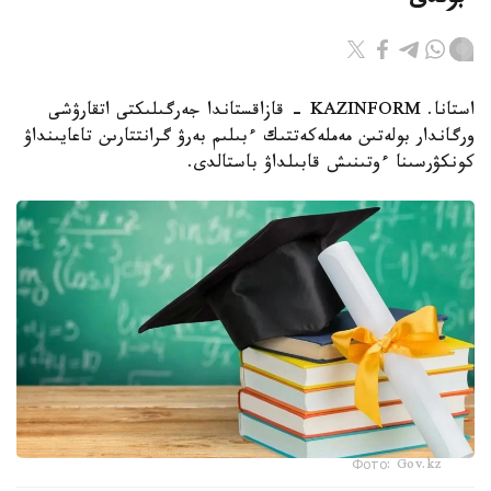
ءبولدى
استانا. KAZINFORM - قازاقستاندا جەرگىلىكتى اتقارۋشى
ورگاندار بولەتىن مەملەكەتتىك ءبىلىم بەرۋ گرانتتارىن تاعايىنداۋ
كونكۋرسىنا ءوتىنىش قابىلداۋ باستالدى.
Фото: Gov.kz