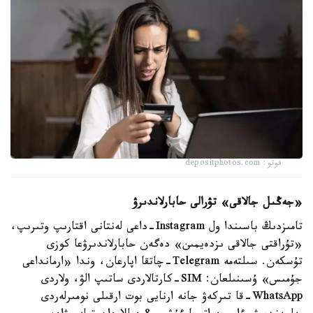
فوتو: depositphotos.com
«جەڭىل جالاقى» تۋرالى حابارلاندىرۋ
تامىزدىڭ باسىندا ول Instagram-داعى لەنتانى اقتارىپ وتىرىپ،
«تۇراقتى جالاقى ىزدەيمىن» دەگەن حابارلاندىرۋعا كوزى
تۇسكەن. سىلتەمە Telegram-چاتقا اپارعان، وندا «ارمانداعى
جۇمىس» ۇسىنىلعان: SIM-كارتالاردى ساتىپ الۋ، ولاردى
WhatsApp-قا تىركەۋ جانە ارنايى بوت ارقىلى نومىرلەردى