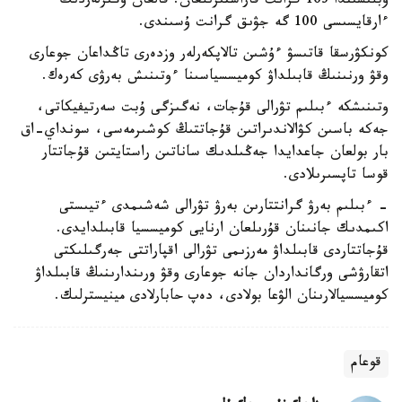
وبلىسىندا 163 گرانت قاراستىرىلعان. قالعان وڭىرلەردىڭ
ءارقايسىسى 100 گە جۋىق گرانت ۇسىندى.
كونكۋرسقا قاتىسۋ ءۇشىن تالاپكەرلەر وزدەرى تاڭداعان جوعارى
وقۋ ورنىنىڭ قابىلداۋ كوميسسياسىنا ءوتىنىش بەرۋى كەرەك.
وتىنىشكە ءبىلىم تۋرالى قۇجات، نەگىزگى ۇبت سەرتيفيكاتى،
جەكە باسىن كۋالاندىراتىن قۇجاتتىڭ كوشىرمەسى، سونداي-اق
بار بولعان جاعدايدا جەڭىلدىك ساناتىن راستايتىن قۇجاتتار
قوسا تاپسىرىلادى.
- ءبىلىم بەرۋ گرانتتارىن بەرۋ تۋرالى شەشىمدى ءتيىستى
اكىمدىك جانىنان قۇرىلعان ارنايى كوميسسيا قابىلدايدى.
قۇجاتتاردى قابىلداۋ مەرزىمى تۋرالى اقپاراتتى جەرگىلىكتى
اتقارۋشى ورگانداردان جانە جوعارى وقۋ ورىندارىنىڭ قابىلداۋ
كوميسسيالارىنان الۋعا بولادى، دەپ حابارلادى مينيسترلىك.
قوعام