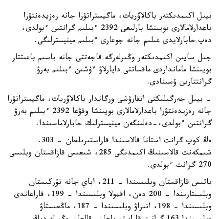
بيىل اكىمدىكتەر باكالاۆريات، ماگيستراتۋرا جانە رەزيدەنتۋرا
باعدارلامالارى بويىنشا بارلىعى 2392 ءبىلىم گرانتىن ءبولدى،
دەپ حابارلايدى عىلىم جانە جوعارى ءبىلىم مينيسترلىگى.
جىل سايىن اكىمدىكتەر وڭىرلەرگە قاجەتتى جانە باسىم باعىتتار
بويىنشا مامانداردى ماقساتتى دايارلاۋ ءۇشىن ءبىلىم بەرۋ
گرانتتارىن ۇسىنادى.
- بيىل جەرگىلىكتى اتقارۋشى ورگاندار باكالاۆريات، ماگيستراتۋرا
جانە رەزيدەنتۋرا باعدارلامالارى بويىنشا وقۋعا 2392 ءبىلىم بەرۋ
گرانتىن ءبولدى،-دەلىنگەن مينيسترلىك حابارلاماسىندا.
ەڭ كوپ گرانت استانا قالاسىندا قاراستىرىلعان - 303.
شىمكەنت قالاسىنىڭ اكىمدىگى 285، شىعىس قازاقستان وبلىسى
270 گرانت ءبولدى.
باتىس قازاقستان وبلىسىندا – 211، اباي جانە تۇركىستان
وبلىستارىندا – 200 دەن، اقمولا وبلىسىندا – 199، قاراعاندى
وبلىسىندا – 198، اتىراۋ وبلىسىندا – 187، ماڭعىستاۋ