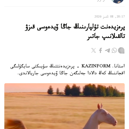
20:17, 08 تامىز 2026
پرەزيدەنت تۇلپارىنىڭ جاڭا ۆيدەوسى قىزۋ
تالقىلانىپ جاتىر
استانا. KAZINFORM - پرەزيدەنتتىڭ سۇيىكتى سايگۇلىگى
اقجاننىڭ كەڭ دالادا جەلىگەن جاڭا ۆيدەوسى جاريالاندى.