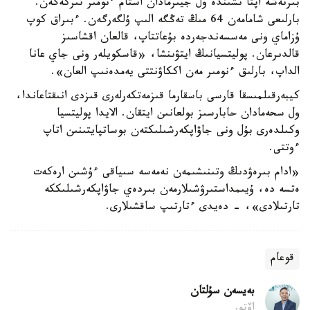
بىرنەشە اپتا ىشىندە ول جيىرمادان استام ءنومىر تىركەگەن.
بارلىعى شامامەن 64 مىڭ تەڭگە الىپ ۇلگەرگەن. ءبىراق كوپ
ۇزاماي ونى مەسسەندجەردە بۇعاتتاپ، قالعان اقشاسىز
قالدىرعان. پوليتسيانىڭ ايتۋىنشا، «قاسكويلەر ونى جاي عانا
الداپ، بارلىق ءنومىر مەن اككاۋنتتى يەمدەنىپ العان».
كيبەرقىلمىسقا قارسى باسقارما قىزمەتكەرلەرى قىزدى انىقتاعاندا،
ول سحەمادان حابارسىز بولعانىن ايتقان. الايدا پوليتسيا
وكىلدەرى بۇل ونى جاۋاپكەرشىلىكتەن بوساتپايتىنىن اتاپ
ءوتتى.
«ادام بىرەۋدىڭ وتىنىشىمەن نەمەسە سىياقى ءۇشىن ارەكەت
ەتسە دە، ۇيىمداستىرۋشىلارمەن بىردەي جاۋاپكەرشىلىككە
تارتىلادى»، - دەيدى ءتارتىپ ساقشىلارى.
قوعام
بەيسەن سۇلتان
اۆتور