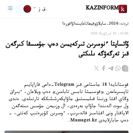
KAZINFORM
ق ز
ترەند:
2026-سايلاۋ
وقيعا
تاعايىنداۋ
اقوردا
13:06, 01 قىركۇيەك 2025
ۆاتساپتا ءنومىرىن تىركەيمىن دەپ جۇمىسقا كىرگەن
قىز تەرگەۋگە ىلىكتى
قوستانايدا 18 جاستاعى قىز Telegram-داعى قاراپايىم
تاپسىرمامەن «قوسىمشا تابىس تابامىن» دەپ ويلاعان، ءبىراق
وڭاي اقشا ورنىنا قىلمىستىق جاۋاپكەرشىلىككە تارتىلدى. ەندى
ول سوت الدىندا جاۋاپ بەرەدى، ال وزىمەن جۇمىس ىستەگەن
الاياقتار ونى اقشاسىز قالدىرىپ، ءومىرىن كۇيرەتىپ كەتتى، -
دەپ حابارلايدى Massaget.kz.