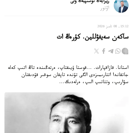
ريزابەك نۇسىپبەك ۇلى
اۆتور
15:12, 08 تامىز 2026
ساكەن سەيفۋللين. كۇرەڭ ات
استانا. قازاقپارات. ...قوستا ۇيىقتاپ، ەرتەڭىندە تاڭ اتىپ كەلە
جاتقاندا اتتارىمىزدى الگى تۇندە تاپقان سوقىر قۇدىقتان
سۋارىپ، وتتاتىپ الىپ، ەرلەدىك...