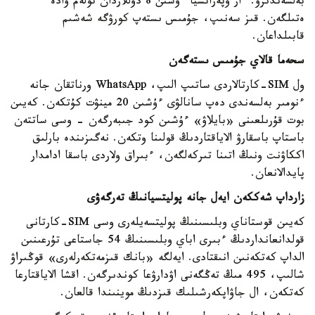
بەلسەندىرۋ. ءار وپەراتسيا ءۇشىن 8 دوللاردان تولەم ۋادە
ەتىلگەن. قىز سەنىپ، جۇمىس ىستەپ كورۋگە شەشىم
قابىلداعان.
سحەما قالاي جۇمىس ىستەگەن
ول SIM-كارتالاردى ساتىپ الىپ، WhatsApp ورناتقان جانە
ءنومىر بەلسەندى دەپ سانالۋى ءۇشىن 20 مينۋت كۇتكەن. كەيىن
بوت قۇرىلعىنى «بايلاۋ» ءۇشىن كود جىبەرگەن - وسى ساتتەن
باستاپ باسقارۋ الاياقتاردىڭ قولىنا وتكەن. نەگىزىندە بارلىق
اككاۋنت ونىڭ اتىنا تىركەلگەن، ءبىراق ولاردى باسقا ادامدار
پايدالانعان.
زارداپ شەككەن ايەل جانە پوليتسيانىڭ تەرگەۋى
كەيىن قوستاناي وبلىسىنىڭ پوليتسەيلەرى وسى SIM-كارتانى
قولدانعانداردىڭ ءبىرى اباي وبلىسىنىڭ 54 جاستاعى تۇرعىنىن
الداپ كەتكەنىن انىقتادى. ايەلگە «بانك قىزمەتكەرلەرى» قوڭىراۋ
شالىپ، 495 مىڭ تەڭگەنى اۋدارۋعا كوندىرگەن. اقشا الاياقتارعا
كەتكەن، ال جاۋاپكەرشىلىك قىزدىڭ موينىندا قالعان.