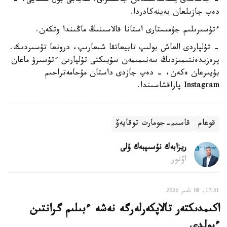
- جاساندى ينتەللەكتىدەن جاقسىراق. سەبەبى بۇل شىنايى، -
دەپ جازىلعان بەينەكادردا.
ءتۇسىرىلىم جۇمىستارى استانا قالاسىنىڭ ماڭىندا وتكەن.
- تۇلپاردى العاش بولىپ تابيعاتقا شىعارىپ، درونعا تۇسىردىك.
پرەزيدەنتىمىزدىڭ سەنىمىمەن سۇيىكتى تۇلپارىن ءتۇسىرۋ ماعان
بۇيىرعان ەكەن، - دەپ جازدى داستان مۇحامەتراحىم
Instagram پاراقشاسىندا.
قوعام
قاسىم-جومارت توقايەۆ
ريزابەك نۇسىپبەك ۇلى
اۆتور
17:51, 08 تامىز 2026
اكىمدىكتەر تالاپكەرلەرگە نەشە ءبىلىم گرانتىن