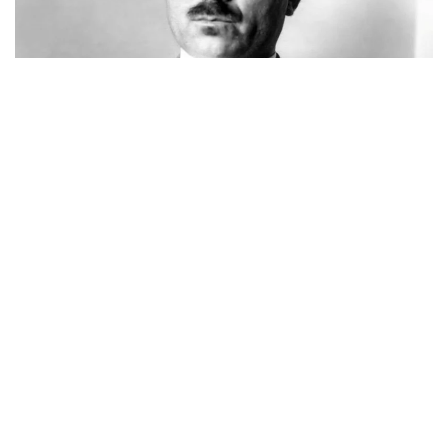
Фото: novoetv.kz
مەنىڭ اتىم ءشول وتىنا، ءشول سۋىنا ۇيرەنبەگەن ات، قاباقتارى
قاتىپ جۇدەپ كەلە جاتىر. شولدە ارقانىڭ شوپتەرىنىڭ ءبىرى دە
جوق. ارقادا مەنىڭ اتىم - كۇرەڭ اتتىڭ جەگەنى - جازدىگۇنى
جاسىل جىبەكتەي، كۇزدى كۇنى سارى جىبەكتەي جۇمساق،
جۇپار ءيىستى، ءتاتتى شوپتەر ەدى. ول شوپتەر: بەتەگە، تارلاۋ،
كوك جۋسان، قارا جۋسان، جوڭىشقا، قياق، بيدايىق، كودە،
شالعىن، ميا، مايسا جانە تولىپ جاتقان ادەمى شوپتەر.
بەتپاقتا بۇل شوپتەر جوق. بەتپاقتىڭ شوپتەرى سەلدىر، قوڭىر،
سۇر، قۋارعان، سوياۋلانعان قاتتى، قوڭىرسۇر وسىمدىك. ول
شوپتەر: سوياۋ جۋسان، قارا قوڭىر جۋسان، يزەن، ەبەلەك.