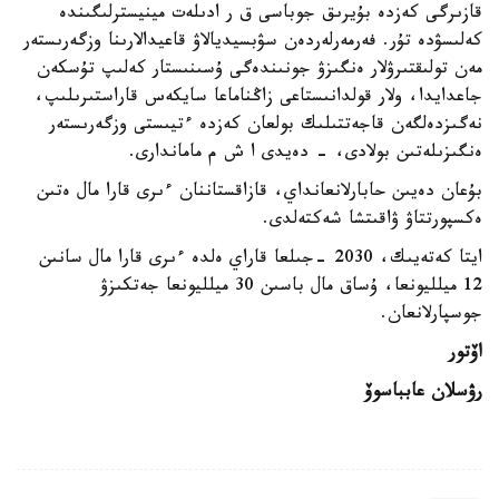
قازىرگى كەزدە بۇيرىق جوباسى ق ر ادىلەت مينيسترلىگىندە
كەلىسۋدە تۇر. فەرمەرلەردەن سۋبسيديالاۋ قاعيدالارىنا وزگەرىستەر
مەن تولىقتىرۋلار ەنگىزۋ جونىندەگى ۇسىنىستار كەلىپ تۇسكەن
جاعدايدا، ولار قولدانىستاعى زاڭناماعا سايكەس قاراستىرىلىپ،
نەگىزدەلگەن قاجەتتىلىك بولعان كەزدە ءتيىستى وزگەرىستەر
ەنگىزىلەتىن بولادى، - دەيدى ا ش م ماماندارى.
بۇعان دەيىن حابارلانعانداي، قازاقستاننان ءىرى قارا مال ەتىن
ەكسپورتتاۋ ۋاقىتشا شەكتەلدى.
ايتا كەتەيىك، 2030 -جىلعا قاراي ەلدە ءىرى قارا مال سانىن
12 ميلليونعا، ۇساق مال باسىن 30 ميلليونعا جەتكىزۋ
جوسپارلانعان.
اۆتور
رۋسلان عابباسوۆ