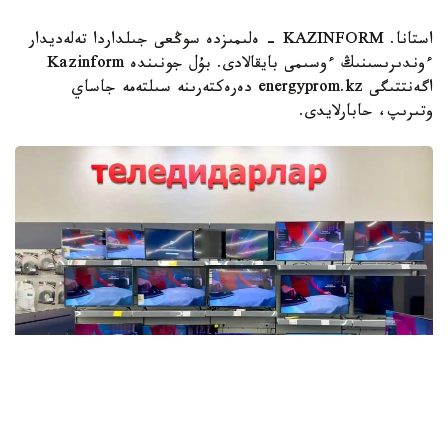
استانا. KAZINFORM - ەلىمىزدە سوڭعى جىلداردا تەلەديدار
ءوندىرىسىنىڭ ءوسىمى بايقالادى. بۇل جونىندە Kazinform
اگەنتتىگى energyprom.kz دەرەكتەرىنە سىلتەمە جاساي
وتىرىپ، حابارلايدى.
Фото: Мақсат Шағырбаев / Kazinform