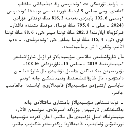
- بارلىق تۇردەگى ەت ءوندىرىسى وڭ ديناميكانى ساقتاپ
كەلەدى. وسى جىلعى 9 ايدىڭ قورىتىندىسى بويىنشا ءوندىرىس
ءوسىمى 102,6 پايىزدى نەمەسە 816,3 مىڭ توننانى قۇرادى
(2024 -جىلى - 795,8 مىڭ توننا). سونىڭ ىشىندە قاڭتار-
قىركۇيەك ايلارىندا 282,3 مىڭ توننا سيىر ەتى، 88,6 مىڭ توننا
قوي ەتى، 115,4 مىڭ توننا جىلقى ەتى ءوندىرىلدى، - دەپ
اتالىپ وتكەن ا ش م مالىمەتىندە.
مال شارۋاشىلىعى سالاسىن سۋبسيديالاۋ قر اۋىل شارۋاشىلىعى
ءمينيسترىنىڭ 2019 -جىلعى 15-ناۋرىزداعى № 108-
بۇيرىعىمەن بەكىتىلگەن «اسىل تۇقىمدى مال شارۋاشىلىعىن
دامىتۋدى، مال شارۋاشىلىعىنىڭ ونىمدىلىگىن جانە ءونىم
ساپاسىن ارتتىرۋدى سۋبسيديالاۋ قاعيدالارى» اياسىندا جالعاسىپ
جاتىر.
- قولدانىستاعى سۋبسيديالاۋ باعىتتارى ساقتالادى جانە
بەلگىلەنگەن تارتىپپەن جۇزەگە اسىرىلادى. سونىمەن قاتار،
مينيسترلىك اسىل تۇقىمدى مال ساتىپ العان كەزدە سۋبسيديا
نورماتيۆىن ۇلعايتىپ، قاعيدالارعا وزگەرىستەر ەنگىزىپ جاتىر.