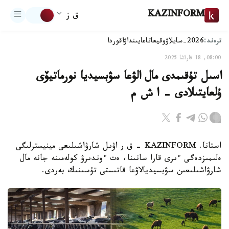
KAZINFORM
ق ز
ترەند:
2026-سايلاۋ
وقيعا
تاعايىنداۋ
اقوردا
08:00, 18 قاراشا 2025
اسىل تۇقىمدى مال الۋعا سۋبسيديا نورماتيۆى
ۇلعايتىلادى - ا ش م
استانا. KAZINFORM - ق ر اۋىل شارۋاشىلىعى مينيسترلىگى
ەلىمىزدەگى ءىرى قارا سانىنا، ەت ءوندىرۋ كولەمىنە جانە مال
شارۋاشىلىعىن سۋبسيديالاۋعا قاتىستى تۇسىنىك بەردى.