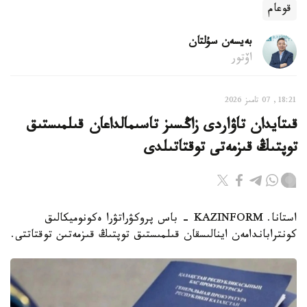
قوعام
بەيسەن سۇلتان
اۆتور
18:21, 07 تامىز 2026
قىتايدان تاۋاردى زاڭسىز تاسىمالداعان قىلمىستىق
توپتىڭ قىزمەتى توقتاتىلدى
استانا. KAZINFORM - باس پروكۋراتۋرا ەكونوميكالىق
كونتراباندامەن اينالىسقان قىلمىستىق توپتىڭ قىزمەتىن توقتاتتى.