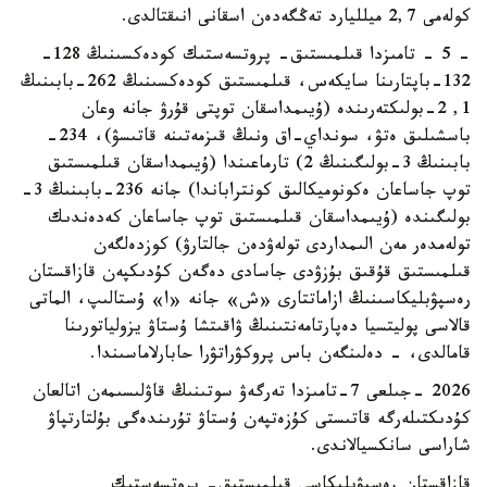
كولەمى 2,7 ميلليارد تەڭگەدەن اسقانى انىقتالدى.
- 5 - تامىزدا قىلمىستىق- پروتسەستىك كودەكسىنىڭ 128-
132-باپتارىنا سايكەس، قىلمىستىق كودەكسىنىڭ 262-بابىنىڭ
1, 2-بولىكتەرىندە (ۇيىمداسقان توپتى قۇرۋ جانە وعان
باسشىلىق ەتۋ، سونداي-اق ونىڭ قىزمەتىنە قاتىسۋ)، 234-
بابىنىڭ 3-بولىگىنىڭ 2) تارماعىندا (ۇيىمداسقان قىلمىستىق
توپ جاساعان ەكونوميكالىق كونتراباندا) جانە 236-بابىنىڭ 3-
بولىگىندە (ۇيىمداسقان قىلمىستىق توپ جاساعان كەدەندىك
تولەمدەر مەن الىمداردى تولەۋدەن جالتارۋ) كوزدەلگەن
قىلمىستىق قۇقىق بۇزۋدى جاسادى دەگەن كۇدىكپەن قازاقستان
رەسپۋبليكاسىنىڭ ازاماتتارى «ش» جانە «ا» ۇستالىپ، الماتى
قالاسى پوليتسيا دەپارتامەنتىنىڭ ۋاقىتشا ۇستاۋ يزولياتورىنا
قامالدى، - دەلىنگەن باس پروكۋراتۋرا حابارلاماسىندا.
2026 -جىلعى 7-تامىزدا تەرگەۋ سوتىنىڭ قاۋلىسىمەن اتالعان
كۇدىكتىلەرگە قاتىستى كۇزەتپەن ۇستاۋ تۇرىندەگى بۇلتارتپاۋ
شاراسى سانكسيالاندى.
قازاقستان رەسپۋبليكاسى قىلمىستىق- پروتسەستىك