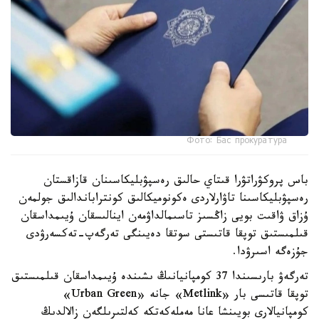
Фото: Бас прокуратура
باس پروكۋراتۋرا قىتاي حالىق رەسپۋبليكاسىنان قازاقستان
رەسپۋبليكاسىنا تاۋارلاردى ەكونوميكالىق كونتراباندالىق جولمەن
ۇزاق ۋاقىت بويى زاڭسىز تاسىمالداۋمەن اينالىسقان ۇيىمداسقان
قىلمىستىق توپقا قاتىستى سوتقا دەيىنگى تەرگەپ-تەكسەرۋدى
جۇزەگە اسىرۋدا.
تەرگەۋ بارىسىندا 37 كومپانيانىڭ ىشىندە ۇيىمداسقان قىلمىستىق
توپقا قاتىسى بار «Metlink» جانە «Urban Green»
كومپانيالارى بويىنشا عانا مەملەكەتكە كەلتىرىلگەن زالالدىڭ