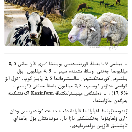
كوللاج: Kazinform
- بيىلعى 9-ايدىڭ قورىتىندىسى بويىنشا ءىرى قارا سانى 8,5
ميلليونعا جەتتى. ونىڭ ىشىندە سيىر - 4,5 ميلليون. بۇل
بىلتىرعى كورسەتكىشپەن سالىستىرعاندا 2,5 پايىز كوپ. ءتول الۋ
كولەمى ەداۋىر ءوسىپ، 2,8 ميلليون باسقا جەتتى (ءوسىم -
%17,9)، - دەلىنگەن مينيسترلىكتىڭ Kazinform اگەنتتىگىنە
بەرگەن جاۋابىندا.
ۆەدومستۆونىڭ اقپاراتىنا قاراعاندا، ەلدە ەت ءوندىرىسىن ودان
ءارى ۇلعايتۋعا جەتكىلىكتى بازا بار. سوندىقتان بۇل جاعداي
تاپشىلىق قاۋپىن بولدىرمايدى.