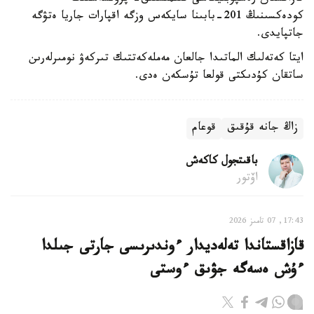
كودەكسىنىڭ 201-بابىنا سايكەس وزگە اقپارات جاريا ەتۋگە
جاتپايدى.
ايتا كەتەلىك الماتىدا جالعان مەملەكەتتىك تىركەۋ نومىرلەرىن
ساتقان كۇدىكتى قولعا تۇسكەن ەدى.
زاڭ جانە قۇقىق
قوعام
باقىتجول كاكەش
اۆتور
17:43, 07 تامىز 2026
قازاقستاندا تەلەديدار ءوندىرىسى جارتى جىلدا
ءۇش ەسەگە جۋىق ءوستى