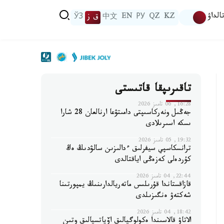
الداۋ
KZ
QZ
РУ
EN
中文
ق ز
ЎЗ
تاقىرىپقا قاتىستى
16:28, 06 تامىز 2026
جەڭىل ونەركاسىپتى دامىتۋعا ارنالعان 28 شارا
ىسكە اسىرىلادى
19:32, 05 تامىز 2026
ترانسكاسپي سيفرلىق ءدالىزىن سالۋدىڭ ەڭ
كۇردەلى كەزەڭى اياقتالدى
22:44, 04 تامىز 2026
قازاقستاندا قۇرىلىس ماتەريالدارىنىڭ يمپورتىنا
شەكتەۋ ەنگىزىلدى
18:42, 04 تامىز 2026
الاتاۋ قالاسىندا ەكولوگيالىق اۆياتسيالىق وتىن