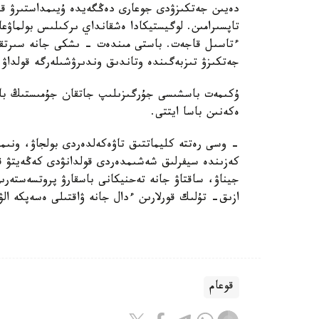
دەيىن جەتكىزۋدى جوعارى دەڭگەيدە ۇيىمداستىرۋ قا
تاپسىرامىن. لوگيستيكادا ەشقانداي ىركىلىس بولماۋع
ءتاسىل قاجەت. باستى مىندەت - ىشكى جانە سىرتقى ن
جەتكىزۋ تىزبەگىندە وتاندىق وندىرۋشىلەرگە قولداۋ
ۇكىمەت باسشىسى جۇرگىزىلىپ جاتقان جۇمىستىڭ بارىن
ەكەنىن باسا ايتتى.
- وسى رەتتە كليماتتىق تاۋەكەلدەردى بولجاۋ، ونىمدى
كەزىندە سيفرلىق شەشىمدەردى قولدانۋدى كەڭەيتۋ ق
جيناۋ، ساقتاۋ جانە تەحنيكانى باسقارۋ پروتسەستەرىن
ازىق- تۇلىك قورلارىن ءدال جانە ۋاقتىلى ەسەپكە ا
قوعام