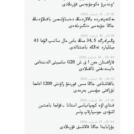
ءوندىرۋ ەكوجۇيەسى قۇرىلادى
22:30, 31 شىلدە 2026
مەكتەپتەردە بالالاردىڭ دەنساۋلىعىن باقىلاۋدىڭ
جاڭا جۇيەسى ەنگىزىلەدى
22:05, 30 شىلدە 2026
وڭىرلەرگە 34,5 مىڭ باس مال ساتىپ الۋعا 43
ميلليارد تەڭگە باعىتتالدى
19:44, 30 شىلدە 2026
قازاقستان مەن ا ق ش G20 سامميتى الدىنداعى
دايىندىقتى تالقىلادى
18:43, 30 شىلدە 2026
بالقاشتاعى جاڭا مىس قورىتۋ زاۋىتى 1200 ادامعا
تۇراقتى جۇمىس بەرەدى
17:48, 30 شىلدە 2026
قىتاي اۋە كومپانياسى استانا -قۇلجا باعىتىن
اشۋدى جوسپارلاپ وتىر
22:44, 27 شىلدە 2026
بۋرابايدا جاڭا قالاشىق قۇرىلادى