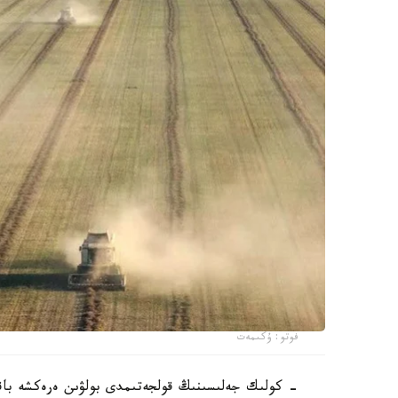
فوتو: ۇكىمەت
- كولىك جەلىسىنىڭ قولجەتىمدى بولۋىن ەرەكشە باقىل