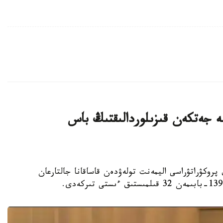
ليون تەڭگەگە جەتكەن قىزىلوردالىقتىڭ باس
لوردا وبلىستىق پروكۋراتۋراسى اليمەنت تولەۋدەن قاساقانا جالتارعان