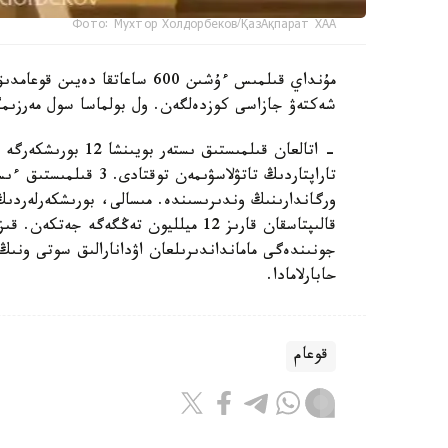
Фото: Мухтор Холдорбеков/ҚазАқпарат ХАА
مۇنداي قىلمىس ءۇشىن 600 ساعا
شەكتەۋ جازاسى كوزدەلگەن. ول بولماسا سول مەرزىمگ
قالىپتاسقان قارىز 12 ميلليون تەڭگەگە 
حابارلامادا.
قوعام