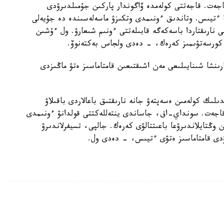
جەت. قاجەتتى كولەمدە ۆاگوندار پاركىن جۇمىلدىرۋدى
ا ءتيىس. وتاندىق ءونىمدى وتكىزۋ ماسەلەسىندە دە جۇيەلى
ارىقتاردا باسەكەگە قابىلەتتى ءونىم شىعارۋ. ول ءۇشىن
 كورسەتۋىمىز كەرەك، - دەدى ولجاس بەكتەنوۆ.
شا شىنايىلىعى مەن اشىقتىعىن قامتاماسىز ەتۋ ماڭىزدى
لىك كولەمىن ەسەپتەۋ جانە نارىقتىق باعالاردى باقىلاۋ
اجەت. سونداي-اق، جاساندى ينتەللەكتتى قولدانۋ ءونىمدى
 وڭتايلاندىرۋعا باعىتتالۋى كەرەك. جالپى، تسيفرلاندىرۋ
لۋدى قامتاماسىز ەتۋى ءتيىس، - دەدى ول.