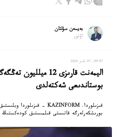
بەيسەن سۇلتان
اۆتور
09:07, 07 تامىز 2026
اليمەنت قارىزى 12 ميل
بوستاندىعى شەكتەلدى
قىزىلوردا. KAZINFORM - قىزى
بورىشكەرلەرگە قاتىستى قىلمىستىق كودەكستىڭ 139-بابىمەن 32 قىلمىستىق ءىستى تىركەدى.