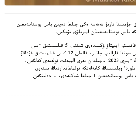
تقا دەيىن قوعامدىق جۇمىسقا تارتۋ نەمەسە ەكى جىلعا دەيىن باس بوستاندىعىن
ە باس بوستاندىعىنان ايىرىلۋى مۇمكىن.
- اتالعان قىلمىستىق ىستەر بويىنشا 12 بورىشكەرگە قاتىستى ايىپتاۋ ۇكىمدەرى شىقتى. 5 قىلمىستىق ءىس
تاراپتاردىڭ تاتۋلاسۋىمەن توقتادى. 3 قىلمىستىق ءىس سوتتا قارالىپ جاتىر، قالعان 12 ءىس قىلمىستىق قۋدالاۋ
ورگاندارىنىڭ وندىرىسىندە. مىسالى، بورىشكەرلەردىڭ ءبىرى 2023 -جىلدان بەرى اليمەنت تولەمەي كەلگەن.
جەتكەن. قىزىلوردا وبلىسىنىڭ كامەلەتكە تولماعانداردىڭ ىستەرى
جونىندەگى مامانداندىرىلعان اۋدانارالىق سوتى ونىڭ باس بوستاندىعىن 1 جىلعا شەكتەدى، - دەلىنگەن