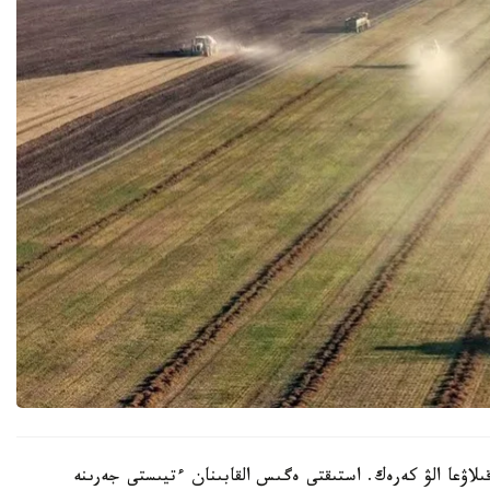
اۋعا الۋ كەرەك. استىقتى ەگىس القابىنان ءتيىستى جەرىنە