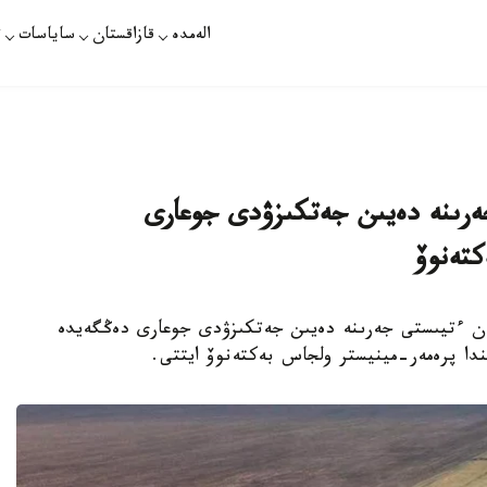
الەمدە
قازاقستان
ساياسات
ت
جەرىنە دەيىن جەتكىزۋدى جوعارى
كتەنوۆ
ەگىس القابىنان ءتيىستى جەرىنە دەيىن جەتكىزۋدى جوعارى دەڭگەيدە
ندا پرەمەر-مينيستر ولجاس بەكتەنوۆ ايتتى.