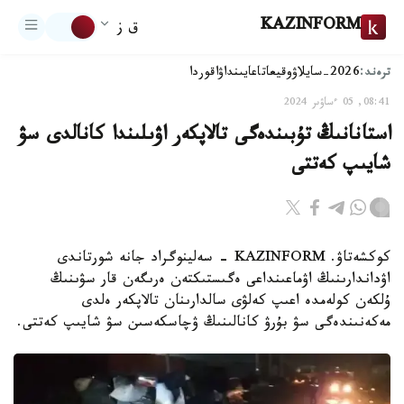
KAZINFORM
ق ز
ترەند:
2026-سايلاۋ
وقيعا
تاعايىنداۋ
اقوردا
08:41, 05 ءساۋىر 2024
استانانىڭ تۇبىندەگى تالاپكەر اۋىلىندا كانالدى سۋ
شايىپ كەتتى
كوكشەتاۋ. KAZINFORM - سەلينوگراد جانە شورتاندى
اۋداندارىنىڭ اۋماعىنداعى ەگىستىكتەن ەرىگەن قار سۋىنىڭ
ۇلكەن كولەمدە اعىپ كەلۋى سالدارىنان تالاپكەر ەلدى
مەكەنىندەگى سۋ بۇرۋ كانالىنىڭ ۋچاسكەسىن سۋ شايىپ كەتتى.