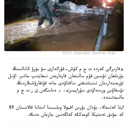
Фото: видеодан алынған кадр
«قازىرگى كەزدە ت ج م كۇش-قۇرالدارى سۋ بۇرۋ كانالىنىڭ
بۇزىلعان تۇسىن قۇم سالىنعان قاپتارمەن نىعايتىپ جاتىر. اۋىل
تۇرعىندارىنان تىنىشتىقتى ساقتاۋدى جانە قۇتقارۋشىلاردىڭ
نۇسقاۋىن ورىنداۋدى سۇرايمىز»، - دەلىنگەن ق ر ت ج م
مالىمەتىندە.
ايتا كەتسەك، بۇدان بۇرىن اقمولا وبلىسىنا استانا قالاسىنان 85
كە جۋىق تەحنيكا كومەككە كەلگەنىن جازعان ەدىك.