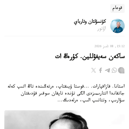
قوعام
كۇنسۇلتان وتارباي
اۆتور
15:12, 08 تامىز 2026
ساكەن سەيفۋللين. كۇرەڭ ات
استانا. قازاقپارات. ...قوستا ۇيىقتاپ، ەرتەڭىندە تاڭ اتىپ كەلە
جاتقاندا اتتارىمىزدى الگى تۇندە تاپقان سوقىر قۇدىقتان
سۋارىپ، وتتاتىپ الىپ، ەرلەدىك...