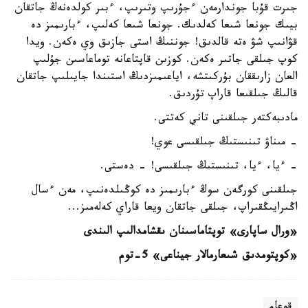
جىرت قۇبا جوندارمەن ءجۇرىپ وتىرىپ، ءبىر كولدەنەڭ جاتقان
بيىك جونعا شىعا كەلدىك. جونعا شىعا كەلىپ، ءبارىمىز دە
قۋانىپ شۋ ەتە قالدىق! جوننىڭ استى جازىق وي ەكەن. ويدا
كوپ جىلقى جاتىر ەكەن. كوزىن قاپتاعانە توماعاسىن جۇلىپ
العان زارىققان بۇركىتشە، اياعىمىزدىڭ استىندا جايىلىپ جاتقان
قالىڭ جىلقىعا قاراپ تۇردىق.
مادىبەكتەر جىلقىنى تاني كەتتى.
- مىناۋ تىنىستىڭ جىلقىسى عوي!
- ءيا، ءيا، تىنىستىڭ جىلقىسى! - دەستى.
جىلقىنى كورگەن سوڭ ءبارىمىز دە كوڭىلدەنىپ، مەن ءسال
اڭىرايىڭقىراپ، جىلقى جاتقان ويعا قاراي كەلەمىز...
«ورال ساپارى» توپتاماسىنان ىقشامدالىپ الىندى
«كوپتومدىق شىعارمالار جيناعى» 5-توم
قوعام