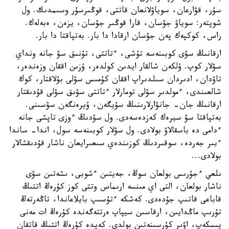
سۇر، قۋارعان، سوياۋلانعان قاتتى، قوڭىرسۇر وسىمدىك. ول
شوپتەر: سوياۋ جۋسان، قارا قوڭىر جۋسان، يزەن، ەبەلەك.
راس، كوكپەك پەن جۋسان ارقادا دا بار. بەتپاقتا دا بار.
ارقانىڭ سۋى كوبىنەسە تۇشى، ءتاتتى، تۇنىق سۋ جانە ونداي
سۋلار كوپ. ۇلكەن شالقار ايدىن كولدەر، ۇزىن اققان وزەندەر،
تاۋدان، ادىردان سىلدىراپ اققان كۇمىس سۋلى بۇلاقتار، كوك
شالعىندى، ءمولدىر سۋلى تومارلار ءتاتتى سۋىق سۋلى قۇدىقتار
ارقانىڭ جان- جانۋارلارىنىڭ سۇيگەن، ۇيرەنگەن سۋسىنى.
بەتپاقتا سۋ سيرەك كەزدەسەدى. ول سۋدىڭ ءوزى تاپشى جانە
ءدامى دە باسقالاۋ بولادى. ول سۋلار كوبىنەسە سول، اندا- ساندا
ءبىر جەردە، سوقىردىڭ كوزىندەي سىعىرايعان ناشار قۇدىقشالار
بولادى...
ىلعي ءجۇرىس بولعان سوڭ، جەيتىن ءشوبى، ىشەتىن سۋى
ناشار بولعان، التى اي مىنسە ارىماس وتتى كوز كۇرەڭ اتتىڭ
قاباعى قاتىپ جۇدەدى. كەشكە ءتۇسىپ بايلاعاندا، تاڭەرتەڭ
تۇرىپ ماڭدايىن، ارقاسىن سيپاپ ەرتتەگەندە كۇرەڭ ات مەنى
يىسكەپ، اۋىر كۇرسىنەتىن بولدى. كەيدە كۇرەڭ اتتىڭ قاتقان