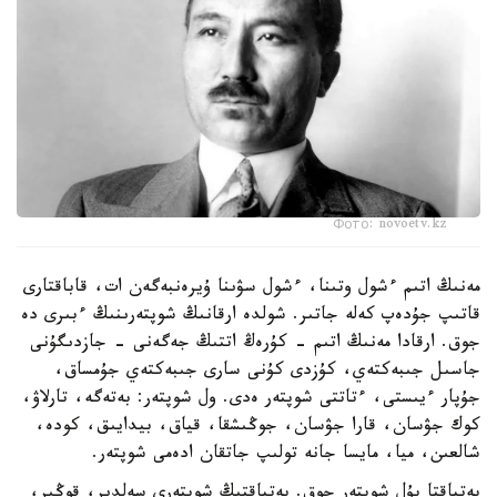
Фото: novoetv.kz
مەنىڭ اتىم ءشول وتىنا، ءشول سۋىنا ۇيرەنبەگەن ات، قاباقتارى
قاتىپ جۇدەپ كەلە جاتىر. شولدە ارقانىڭ شوپتەرىنىڭ ءبىرى دە
جوق. ارقادا مەنىڭ اتىم - كۇرەڭ اتتىڭ جەگەنى - جازدىگۇنى
جاسىل جىبەكتەي، كۇزدى كۇنى سارى جىبەكتەي جۇمساق،
جۇپار ءيىستى، ءتاتتى شوپتەر ەدى. ول شوپتەر: بەتەگە، تارلاۋ،
كوك جۋسان، قارا جۋسان، جوڭىشقا، قياق، بيدايىق، كودە،
شالعىن، ميا، مايسا جانە تولىپ جاتقان ادەمى شوپتەر.
بەتپاقتا بۇل شوپتەر جوق. بەتپاقتىڭ شوپتەرى سەلدىر، قوڭىر،