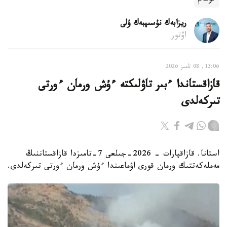
ريزابەك نۇسىپبەك ۇلى
اۆتور
13:06, 08 تامىز 2026
قازاقستاندا ءبىر تاۋلىكتە ءۇش ورمان ءورتى
تىركەلدى
استانا. قازاقپارات - 2026-جىلعى 7-تامىزدا قازاقستاننىڭ
مەملەكەتتىك ورمان قورى اۋماعىندا ءۇش ورمان ءورتى تىركەلدى.