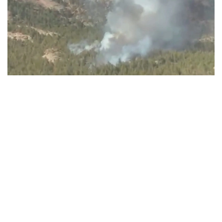
Видеодан алынған кадр
ءورتتىڭ بىرەۋى باتىس قازاقستان وبلىسىندا، تاعى ەكەۋى ۇلىتاۋ
جانە كوكشەتاۋ مەملەكەتتىك ۇلتتىق تابيعي پاركتەرىنىڭ
اۋماعىندا بولعان.
باتىس قازاقستان وبلىسىنداعى ءورت وشاعىن
«قازاۆياورمانقورعاۋ» رەسپۋبليكالىق مەملەكەتتىك قازىنالىق
كاسىپورنىنىڭ اۋە پاترۋلدەۋ توبى انىقتاعان. ءورت تۋرالى اقپارات
تۇسكەن بويدا ورمان مەكەمەلەرىنىڭ كۇشتەرى مەن قاجەتتى
تەحنيكاسى وقيعا ورنىنا جەدەل جىبەرىلدى.