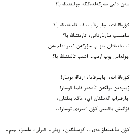
سەن داعى سەرگەلدەڭگە جولىقتىڭ با؟
كۇرەڭ ات، جابىرقايسىڭ، قامىقتىڭ با؟
ساعىنىپ سارىارقانى، تارىقتىڭ با؟
تىنىشتىقتان بەزىپ جۇرگەن ءبىر ادام مەن
جولداس بوپ ارىپ- اشىپ تالىقتىڭ با؟
كۇرەڭ ات، جابىرقاما، ارقاڭ بوسار!
ۇيىردەن بولگەن تاعدىر قايتا قوسار!
جارقىراپ الدىڭنان اي، ماڭدايىڭنان،
قۋانىش باقىتتى كۇن ءبىزدى توسار!..
كۇن سالقىنداۋ ەدى... كوسىلگەن، ويلى- قىرلى، ەلسىز، جىم-