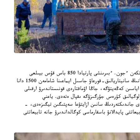
- بۇل قۇستاردىڭ ەكىنشى پارتياسى ەكەنىن ايتا كەتكەن ءجون. ءبىرىنشى پارتيادا 850 باس قۇس بيىلعى
ءساۋىر ايىندا ۇشىرىلعان بولاتىن. جىل سايىن ەلوردانىڭ سانيتاريالىق-قورعاۋ جاسىل ايماعىنا شامامەن 1500 دانا
ياسىن كەڭەيتۋگە، جاڭا اۋماقتاردى قونىستاندىرۋ ارقىلى
لوگيالىق كۇرەس جۇرگىزۋگە ىقپال ەتەدى. ياعني
دى جاندىكتەردىڭ سانىن ازايتۋعا سەپتىگىن تيگىزەدى، -
يعاتتى پايدالانۋ باسقارماسى كوگالداندىرۋ جانە تابيعاتتى