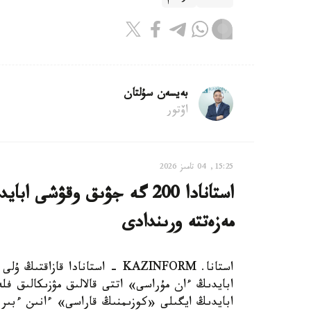
بەيسەن سۇلتان
اۆتور
15:25, 04 تامىز 2026
استانادا 200 گە جۋىق وقۋش
مەزەتتە ورىندادى
استانا. KAZINFORM - استانادا ق
ابايدىڭ ايگىلى «كوزىمنىڭ قاراسى» ءانىن ءبىر مەزگىلد