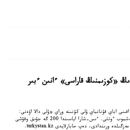
ى ابايدىڭ «كوزىمنىڭ قاراسى» ءانىن ءبىر
ازاقتىڭ ۇلى اقىنى اباي قۇنانباي ۇلى كۇنىنە وراي «ۇلى دالا اۋەنى:
ابايدىڭ ءان مۇراسى» اتتى قالالىق مۋزىكالىق فلەشموب ءوتتى. ءىس-شارا اياسىندا 200 گە جۋىق وقۋشى
ە ورىندادى، دەپ حابارلايدى turkystan.kz.