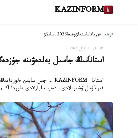
KAZINFORM
ترەند:
اقوردا
تاعايىنداۋ
وقيعا
2026-سايلاۋ
10:05, 11 قازان 2025
استانانىڭ جاسىل بەلدەۋىنە جۇزدە
قىرعاۋىل ۇشىرىلادى، دەپ حابارلادى ەلوردا اكى