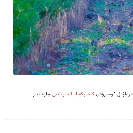
كاسىپكە اينالدىرعانىن
جازعانبىز.