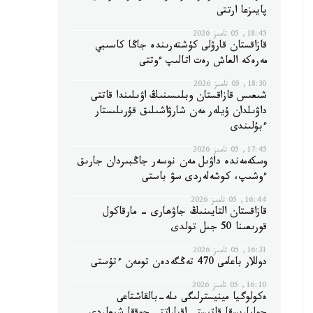
پايىزعا ارتتى
18:45, 05 تامىز 2026
قازاقستان قارۋلى كۇشتەرىندە جاڭا كاسىبي
مەرەكە العاش رەت اتالىپ ءوتتى
18:30, 05 تامىز 2026
شىعىس قازاقستان وبلىسىنىڭ اۋىلىندا قاتتى
داۋىلدان ۇيلەر مەن شارۋاشىلىق قۇرىلىستار
ءبۇلىندى
17:45, 05 تامىز 2026
وسكەمەندە داۋىل مەن نوسەر جاڭبىردان جارىق
ءوشىپ، كوشەلەردى سۋ باستى
16:44, 05 تامىز 2026
قازاقستان التايىنىڭ جاۋھارى - مارقاكول
قورىعىنا 50 جىل تولدى
16:31, 05 تامىز 2026
دوللار باعامى 470 تەڭگەدەن تومەن ءتۇستى
16:10, 05 تامىز 2026
ەكولوگيا مينيسترلىگى ىلە-بالقاشتاعى