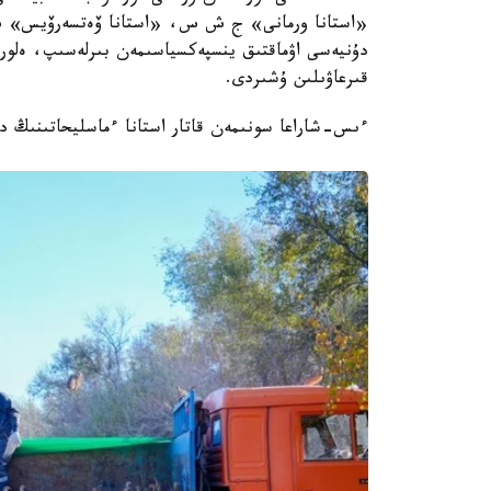
«استانا ورمانى» ج ش س، «استانا ۆەتسەرۆيس» ش ج
قىرعاۋىلىن ۇشىردى.
ءىس-شاراعا سونىمەن قاتار استانا ءماسليحاتىنىڭ د