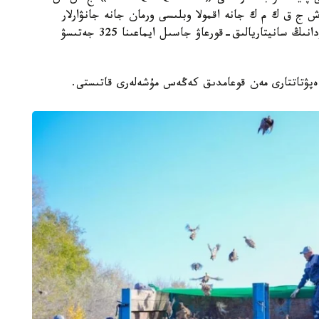
 ق ك م ك جانە اقمولا وبلىسى ورمان جانە جانۋارلار
دۇنيەسى اۋماقتىق ينسپەكسياسىمەن بىرلەسىپ، ەلوردانىڭ سانيتاريالىق-قورعاۋ جاسىل ايماعىنا 325 جەتىسۋ
ەپۋتاتتارى مەن قوعامدىق كەڭەس مۇشەلەرى قاتىستى.