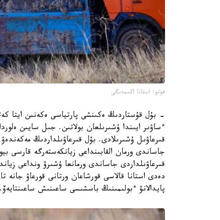
فوتو: استانا اكىمدىگى
قىرعاۋىل ۇشىرىلادى. بۇل قىرعاۋىلداردىڭ مەكەندەۋ ا
جاساندى ورمان القابىنداعى زيانكەستەرگە قارسى بيو
قىرعاۋىلداردى جاساندى ورمانعا ۇشىرۋ ونداعى زيان
دەدى استانا قالاسى قورشاعان ورتانى قورعاۋ جانە تاب
پايدالانۋ ءبولىمىنىڭ باسشىسى ساعىنىش ساعىنتايەۆ.