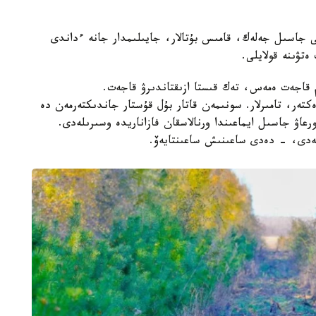
ى جاسىل جەلەك، قامىس بۇتالار، جايىلىمدار جانە ءداندى
ەتۋىنە قولايلى.
ىم قاجەت ەمەس، تەك قىستا ازىقتاندىرۋ قاجەت.
ەر، تامىرلار. سونىمەن قاتار بۇل قۇستار جاندىكتەرمەن دە
رعاۋ جاسىل ايماعىندا ورنالاسقان فازاناريدە وسىرىلەدى.
ىلەدى، - دەدى ساعىنىش ساعىنتايەۆ.