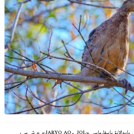
استانا قالاسى قورشاعان ورتانى قورعاۋ جانە تابيعاتتى پايدالانۋ باسقارماسى «JARYQ AQ- JOL» ج ش س،