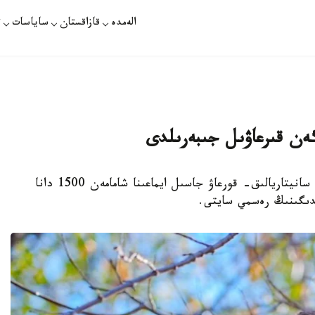
الەمدە
قازاقستان
ساياسات
ت
گەن قىرعاۋىل جىبەرىلدى
استانا. KAZINFORM - جىل سايىن ەلوردانىڭ سانيتاريالىق- قورعاۋ جاسىل ايماعىنا شامامەن 1500 دانا
مدىگىنىڭ رەسمي سايتى.