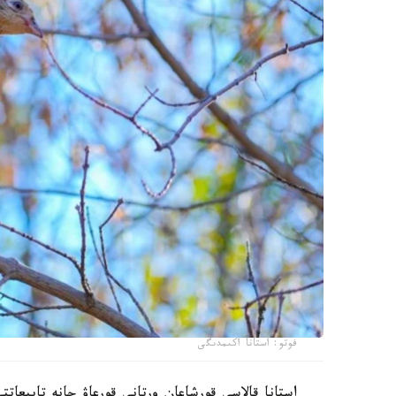
فوتو: استانا اكىمدىگى