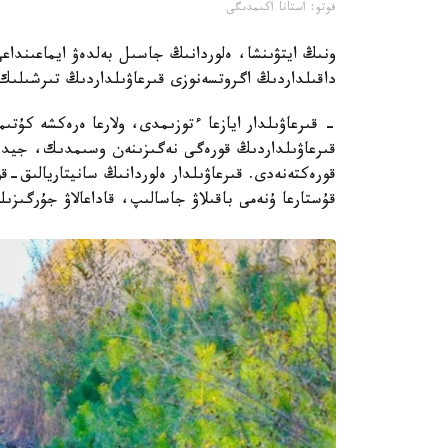
فوتو: استانا اكىمدىگى
ونىڭ ايتۋىنشا، ەلوردانىڭ جاسىل بەلدەۋ ايماعىنداع
داقىلداردىڭ اگروتسەنوزى قىرعاۋىلداردىڭ تىرشىلىك 
- قىرعاۋىلدار ايازعا ءتوزىمدى، ولارعا ەرەكشە كۇت
قىرعاۋىلداردىڭ قورەگى نەگىزىنەن وسىمدىك، جيدەكت
قورەكتەنەدى. قىرعاۋىلدار ەلوردانىڭ سانيتاريالىق-قو
قۇستارعا ۇنەمى باقىلاۋ جاسالىپ، قاداعالاۋ جۇرگىز