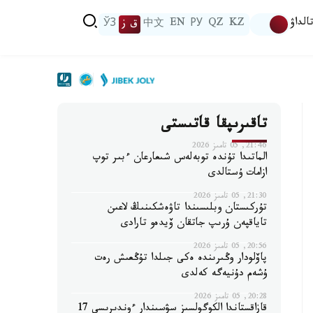
الداۋ
KZ
QZ
РУ
EN
中文
ق ز
ЎЗ
تاقىرىپقا قاتىستى
21:46, 05 تامىز 2026
الماتىدا تۇندە توبەلەس شىعارعان ءبىر توپ
ازامات ۇستالدى
21:30, 05 تامىز 2026
تۇركىستان وبلىسىندا تاۋەشكىنىڭ لاعىن
تاياقپەن ۇرىپ جاتقان ۆيدەو تارادى
20:56, 05 تامىز 2026
پاۆلودار وڭىرىندە ەكى جىلدا تۇڭعىش رەت
ۇشەم دۇنيەگە كەلدى
20:28, 05 تامىز 2026
قازاقستاندا الكوگولسىز سۋسىندار ءوندىرىسى 17