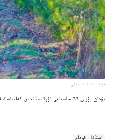
فوتو: استانا اكىمدىگى
بۇدان بۇرىن 27 جاستاعى تۇركىستاندىق كەلىنشەك قىرعاۋىل ءوسىرۋدى
استانا
قوعام