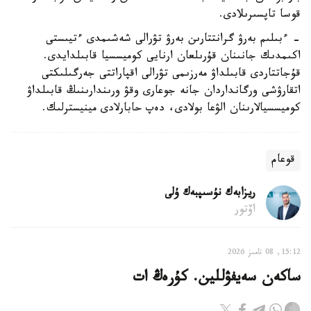
قوسا تاپسىرىلادى.
- ءبىلىم بەرۋ گرانتتارىن بەرۋ تۋرالى شەشىمدى ءتيىستى
اكىمدىك جانىنان قۇرىلعان ارنايى كوميسسيا قابىلدايدى.
قۇجاتتاردى قابىلداۋ مەرزىمى تۋرالى اقپاراتتى جەرگىلىكتى
اتقارۋشى ورگانداردان جانە جوعارى وقۋ ورىندارىنىڭ قابىلداۋ
كوميسسيالارىنان الۋعا بولادى، دەپ حابارلادى مينيسترلىك.
قوعام
ريزابەك نۇسىپبەك ۇلى
اۆتور
15:12, 08 تامىز 2026
ساكەن سەيفۋللين. كۇرەڭ ات