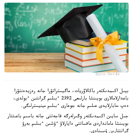
Фото: Gov.kz
بيىل اكىمدىكتەر باكالاۆريات، ماگيستراتۋرا جانە رەزيدەنتۋرا
باعدارلامالارى بويىنشا بارلىعى 2392 ءبىلىم گرانتىن ءبولدى،
دەپ حابارلايدى عىلىم جانە جوعارى ءبىلىم مينيسترلىگى.
جىل سايىن اكىمدىكتەر وڭىرلەرگە قاجەتتى جانە باسىم باعىتتار
بويىنشا مامانداردى ماقساتتى دايارلاۋ ءۇشىن ءبىلىم بەرۋ
گرانتتارىن ۇسىنادى.