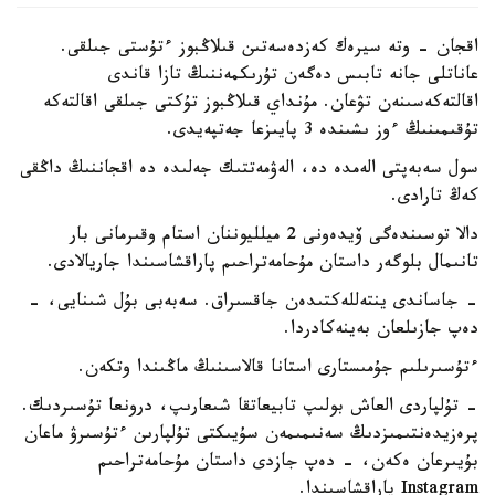
اقجان - وتە سيرەك كەزدەسەتىن قىلاڭبوز ءتۇستى جىلقى.
عاناتلى جانە تابىس دەگەن تۇرىكمەننىڭ تازا قاندى
اقالتەكەسىنەن تۋعان. مۇنداي قىلاڭبوز تۇكتى جىلقى اقالتەكە
تۇقىمىنىڭ ءوز ىشىندە 3 پايىزعا جەتپەيدى.
سول سەبەپتى الەمدە دە، الەۋمەتتىك جەلىدە دە اقجاننىڭ داڭقى
كەڭ تارادى.
دالا توسىندەگى ۆيدەونى 2 ميلليوننان استام وقىرمانى بار
تانىمال بلوگەر داستان مۇحامەتراحىم پاراقشاسىندا جاريالادى.
- جاساندى ينتەللەكتىدەن جاقسىراق. سەبەبى بۇل شىنايى، -
دەپ جازىلعان بەينەكادردا.
ءتۇسىرىلىم جۇمىستارى استانا قالاسىنىڭ ماڭىندا وتكەن.
- تۇلپاردى العاش بولىپ تابيعاتقا شىعارىپ، درونعا تۇسىردىك.
پرەزيدەنتىمىزدىڭ سەنىمىمەن سۇيىكتى تۇلپارىن ءتۇسىرۋ ماعان
بۇيىرعان ەكەن، - دەپ جازدى داستان مۇحامەتراحىم
Instagram پاراقشاسىندا.