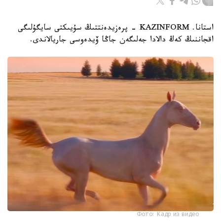
استانا. KAZINFORM - پرەزيدەنتتىڭ سۇيىكتى سايگۇلىگى
اقجاننىڭ كەڭ دالادا جەلىگەن جاڭا ۆيدەوسى جاريالاندى.
Фото: Кадр из видео