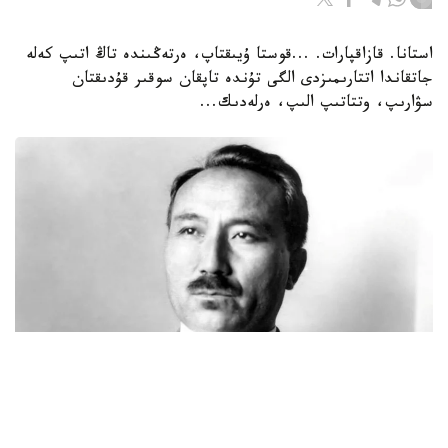
استانا. قازاقپارات. ...قوستا ۇيىقتاپ، ەرتەڭىندە تاڭ اتىپ كەلە
جاتقاندا اتتارىمىزدى الگى تۇندە تاپقان سوقىر قۇدىقتان
سۋارىپ، وتتاتىپ الىپ، ەرلەدىك...
Фото: novoetv.kz