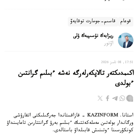
قوعام
قاسىم-جومارت توقايەۆ
ريزابەك نۇسىپبەك ۇلى
اۆتور
17:51, 08 تامىز 2026
اكىمدىكتەر تالاپكەرلەرگە نەشە ءبىلىم گرانتىن
ءبولدى
استانا. KAZINFORM - قازاقستاندا جەرگىلىكتى اتقارۋشى
ورگاندار بولەتىن مەملەكەتتىك ءبىلىم بەرۋ گرانتتارىن تاعايىنداۋ
كونكۋرسىنا ءوتىنىش قابىلداۋ باستالدى.