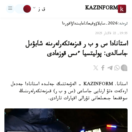
KAZINFORM
ق ز
ترەند:
2026-سايلاۋ
وقيعا
تاعايىنداۋ
اقوردا
19:55, 22 قاڭتار 2025
استانادا س و ب ر قىزمەتكەرلەرىنە شابۋىل
جاسالدى: پوليتسيا ءىس قوزعادى
استانا. KAZINFORM - الەۋمەتتىك جەلىدە استانادا جەدەل
ارەكەت ەتۋ ارنايى جاساعى (س و ب ر) قىزمەتكەرلەرىنىڭ
سوققىعا جىعىلعانى تۋرالى اقپارات تارادى.