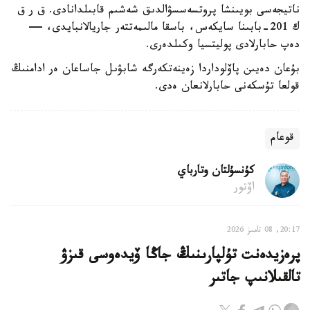
ناتيجەسى بويىنشا پروتسەسسۋالدىق شەشىم قابىلدانادى. ق ر ق
ك 201-بابىنا سايكەس، باسقا مالىمەتتەر جاريالانبايدى، —
دەپ حابارلادى پوليتسيا وكىلدەرى.
بۇعان دەيىن پاۆلوداردا زەينەتكەرگە شابۋىل جاساعان ەر ادامنىڭ
قولعا تۇسكەنى حابارلانعان ەدى.
قوعام
كۇنسۇلتان وتارباي
اۆتور
20:17, 08 تامىز 2026
پرەزيدەنت تۇلپارىنىڭ جاڭا ۆيدەوسى قىزۋ
تالقىلانىپ جاتىر