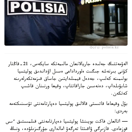
Фото: polisia.kz
الەۋمەتتىك جەلىدە جاريالانعان مالىمەتكە سايكەس، 21-قاڭتار
كۇنى بىرنەشە جىگىت ەلورداداعى ەسىل اۋداندىق پوليتسيا
بولىمىنە كەلىپ، جەدەل قيمىلدايتىن جاساق قىزمەتكەرلەرىنە
شابۋىلداپ، دەنەسىن جاراقاتتاپ، وقيعا ورنىنان قاشىپ
كەتكەن.
بۇل وقيعاعا قاتىستى قالالىق پوليتسيا دەپارتامەنتى تۇسىنىكتەمە
بەردى:
— اتالعان فاكت بويىنشا پوليتسيا دەپارتامەنتى قىلمىستىق ءىس
قوزعادى. قازىرگى ۋاقىتتا تەرگەۋ امالدارى جۇرگىزىلۋدە، ونىڭ