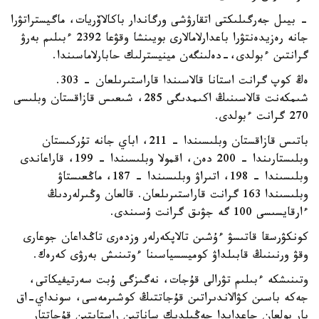
- بيىل جەرگىلىكتى اتقارۋشى ورگاندار باكالاۆريات، ماگيستراتۋرا
جانە رەزيدەنتۋرا باعدارلامالارى بويىنشا وقۋعا 2392 ءبىلىم بەرۋ
گرانتىن ءبولدى،-دەلىنگەن مينيسترلىك حابارلاماسىندا.
ەڭ كوپ گرانت استانا قالاسىندا قاراستىرىلعان - 303.
شىمكەنت قالاسىنىڭ اكىمدىگى 285، شىعىس قازاقستان وبلىسى
270 گرانت ءبولدى.
باتىس قازاقستان وبلىسىندا – 211، اباي جانە تۇركىستان
وبلىستارىندا – 200 دەن، اقمولا وبلىسىندا – 199، قاراعاندى
وبلىسىندا – 198، اتىراۋ وبلىسىندا – 187، ماڭعىستاۋ
وبلىسىندا 163 گرانت قاراستىرىلعان. قالعان وڭىرلەردىڭ
ءارقايسىسى 100 گە جۋىق گرانت ۇسىندى.
كونكۋرسقا قاتىسۋ ءۇشىن تالاپكەرلەر وزدەرى تاڭداعان جوعارى
وقۋ ورنىنىڭ قابىلداۋ كوميسسياسىنا ءوتىنىش بەرۋى كەرەك.
وتىنىشكە ءبىلىم تۋرالى قۇجات، نەگىزگى ۇبت سەرتيفيكاتى،
جەكە باسىن كۋالاندىراتىن قۇجاتتىڭ كوشىرمەسى، سونداي-اق
بار بولعان جاعدايدا جەڭىلدىك ساناتىن راستايتىن قۇجاتتار