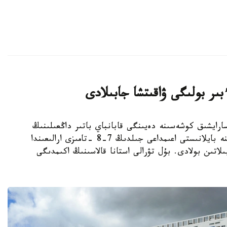
ءبىر بولىگى ۋاقىتشا جابىلادى
كوشەسىنەن سارايشىق كوشەسىنە دەيىنگى قابانباي باتىر داڭعىلىنىڭ
ۋچاسكەسىندە جوندەۋ جۇمىستارىنىڭ جۇرگىزىلۋىنە بايلانىستى اعىمداعى جىلدىڭ 7-8 -تامىزى ارالىعىندا
لاتىن بولادى. بۇل تۋرالى استانا قالاسىنىڭ اكىمدىگى