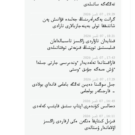
تەڭگەگە ساتىلدى
19:29, 07 تامىز 2026
گرانت يەگەرلەرىنىڭ جەلىدە قۋانىش پەن
شاتتىققا تولى بەينەجازبالارى تارادى
18:21, 07 تامىز 2026
قىتايدان تاۋاردى زاڭسىز تاسىمالداعان
قىلمىستىق توپتىڭ قىزمەتى توقتاتىلدى
17:43, 07 تامىز 2026
قازاقستاندا تەلەديدار ءوندىرىسى جارتى جىلدا
ءۇش ەسەگە جۋىق ءوستى
17:29, 07 تامىز 2026
جىل سوڭىنا دەيىن تەڭگە باعامى قانداي بولادى
- قارجىگەر بولجامى
16:45, 07 تامىز 2026
دەمالىس كۇندەرى اپتاپ ىستىق قايتىپ كەلەدى
16:11, 07 تامىز 2026
قىزىل كىتاپقا ەنگەن ەكى ارقاردى زاڭسىز
اۋلاعاندار ۇستالدى