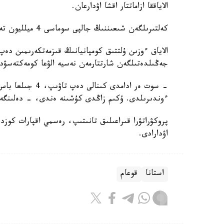
الاياققا ازاماتتار اقشا اۋدارعان.
كەلتىرىلگەن شىعىننىڭ جالپى سوماسى 4 ميلليون تەڭگەدەن استى.
جەڭىلدەتىلگەن شارتتارمەن نەسيە الۋعا كومەكتەسۋد
- سوت ەر ادامدى 
ءوندىرىلدى. ۇكىم زاڭدى كۇشىنە ەندى، - دەلىنگەن 
پروكۋراتۋرا قىراعىلىق تانىتىپ، رەسمي اقپارات كوزدە
اۋدارادى.
استانا
قوعام