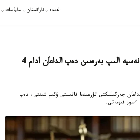
الەمدە
قازاقستان
ساياسات
ت
استانا تۇرعىندارىن جەڭىلدەتىلگەن نەسيە الىپ بەرەمىن دەپ الداعان ادام 4
KA - استانادا 16 ازاماتتى الداعان جەرگىلىكتى تۇرعىنعا قاتىستى ۇكىم شىقتى، دەپ
ا ءسوز قىزمەتى.