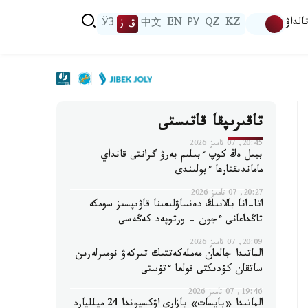
الداۋ
KZ
QZ
РУ
EN
中文
ق ز
ЎЗ
تاقىرىپقا قاتىستى
20:45, 07 تامىز 2026
بيىل ەڭ كوپ ءبىلىم بەرۋ گرانتى قانداي
ماماندىقتارعا ءبولىندى
20:27, 07 تامىز 2026
اتا-انا بالانىڭ دەنساۋلىعىنا قاۋىپسىز سومكە
تاڭداعانى ءجون - ورتوپەد كەڭەسى
20:09, 07 تامىز 2026
الماتىدا جالعان مەملەكەتتىك تىركەۋ نومىرلەرىن
ساتقان كۇدىكتى قولعا ءتۇستى
19:46, 07 تامىز 2026
الماتىدا «بايسات» بازارى اۋكسيوندا 24 ميلليارد