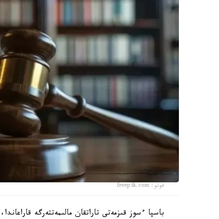
فوتو: freepik.com
باسپا ءسوز قىزمەتى تاراتقان مالىمەتتەرگە قاراعاندا