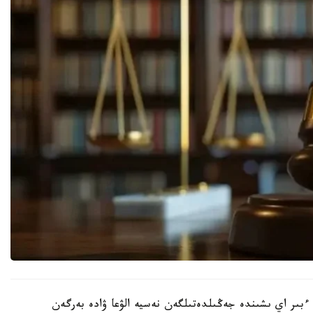
، ءبىر اي ىشىندە جەڭىلدەتىلگەن نەسيە الۋعا ۋادە بەرگەن