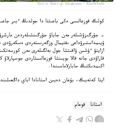
Фото: Виктор Федюнин / Kazinform
كولىك قوزعالىسى ەكى باعىتتا دا جولدىڭ ءبىر جاعى
- جۇرگىزۋشىلەر مەن جاياۋ جۇرگىنشىلەردەن مارشرۋتت
ۇيىمداستىرۋداعى ىقتيمال وزگەرىستەردى ەسكەرۋدى سۇر
ازايتۋ ءۇشىن ۋاقىتشا جول بەلگىلەرى مەن كورسەتكىش
قاراۋدى جانە قالا بويىنشا قوزعالىستاردى جوسپارلاۋ 
اكىمدىكتىڭ حابارلاماسىندا.
ايتا كەتەيىك، بۇعان دەيىن استانادا اباي داڭعىلىن
استانا
قوعام