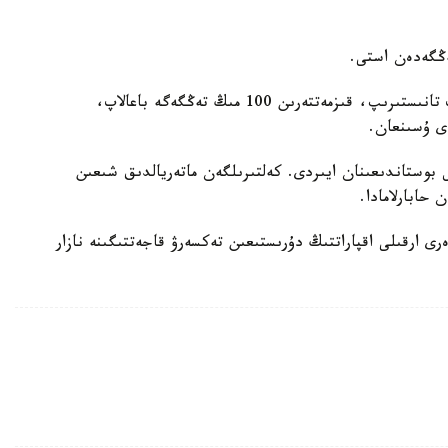
الاياق ءوزىن ۇلتتىق كومپانيانىڭ قىزمەتكەرىمىن دەپ تانىستىرىپ، قىزمەتتەرىن 100 مىڭ تەڭگەگە باعالاپ،
ى ۇسىنعان.
كىنالى دەپ تاۋىپ، 4 جىلعا باس بوستاندىعىنان ايىردى. كەلتىرىلگەن ماتەريالدىق شىعىن
حابارلامادا.
رى ارقىلى اقپاراتتىڭ دۇرىستىعىن تەكسەرۋ قاجەتتىگىنە نازار