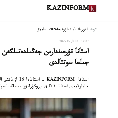
KAZINFORM
ترەند:
اقوردا
تاعايىنداۋ
وقيعا
2026-سايلاۋ
12:07, 20 قاراشا 2025
جىلعا سوتتالدى
استانا. ZINFORM
حابارلايدى استانا قالالىق پروكۋراتۋراسىنىڭ باسپ