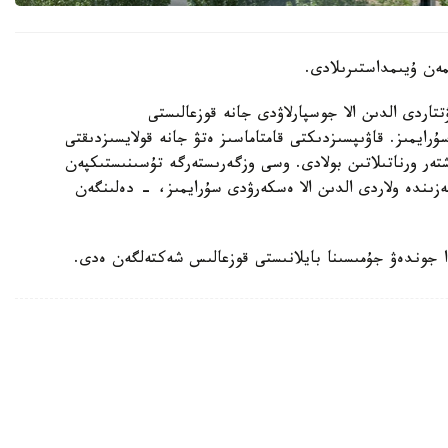
مەن ۇيىمداستىرىلادى.
اردى الدىن الا جوسپارلاۋدى جانە قوزعالىستى
ايمىز. قاۋىپسىزدىكتى قامتاماسىز ەتۋ جانە قولايسىزدىقتى
تەر ورناتىلاتىن بولادى. وسى وزگەرىستەرگە تۇسىنىستىكپەن
كەزىندە ولاردى الدىن الا ەسكەرۋدى سۇرايمىز، - دەلىنگەن
دا جوندەۋ جۇمىسىنا بايلانىستى قوزعالىس شەكتەلگەن ەدى.