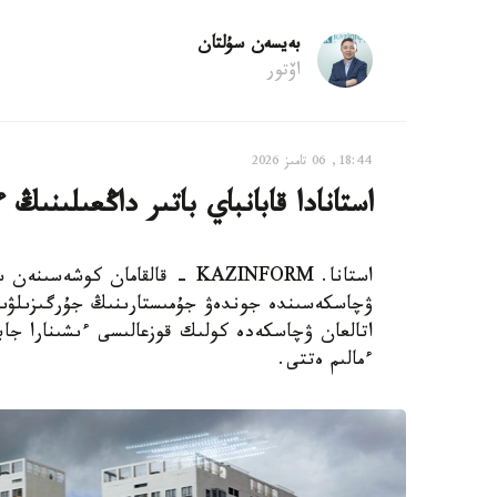
بەيسەن سۇلتان
اۆتور
18:44, 06 تامىز 2026
استانادا قابانباي باتىر داڭعىلىنىڭ 
استانا. KAZINFORM - قالقامان 
اتالعان ۋچاسكەدە كولىك قوزعالىسى ءىشىنارا جابى
ءمالىم ەتتى.