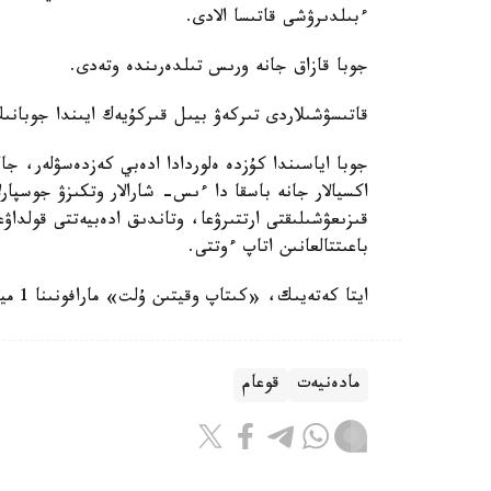
ءبىلدىرۋشى قاتىسا الادى.
جوبا قازاق جانە ورىس تىلدەرىندە وتەدى.
قاتىسۋشىلاردى تىركەۋ بيىل قىركۇيەك ايىندا جوبانى
جوبا اياسىندا كۇزدە ەلوردادا ادەبي كەزدەسۋلەر، جال
اكسيالار جانە باسقا دا ءىس- شارالار وتكىزۋ جوسپارل
قىزىعۋشىلىقتى ارتتىرۋعا، وتاندىق ادەبيەتتى قولداۋعا
باعىتتالعانىن اتاپ ءوتتى.
ايتا كەتەيىك، «كىتاپ وقيتىن ۇلت» مارافونىنا 1 ميلليوننان استام ادام قاتىسادى.
مادەنيەت
قوعام