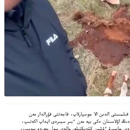
قىلمىستى الدىن الا جوسپارلاپ، قاجەتتى قۇرالدار مەن
اردىڭ اۋلاسىنان ەكى بيە مەن ءبىر سيىردى ايداپ اكەتىپ،
ىزدى جاسىرۋ ءۇشىن كۇدىكتىلەر مالدى سول جەردە سويىپ،