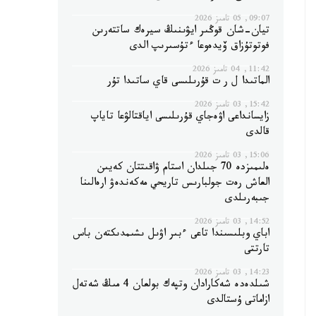
09:07, 05 تامىز 2026
تيان-شان قوڭىر ايۋىنىڭ سيرەك ساتتەرىن
فوتوتۇزاق ۆيدەوعا ءتۇسىرىپ الدى
11:42, 04 تامىز 2026
الماتىدا ل ر ت قۇرىلىسى قاي ساتىدا تۇر
15:42, 03 تامىز 2026
زايسانداعى اۋەجاي قۇرىلىسى اياقتالۋعا تاياپ
قالدى
15:06, 03 تامىز 2026
ەلىمىزدە 70 جىلدان استام ۋاقىتتان كەيىن
العاش رەت جولبارىس تاريحي مەكەندەۋ ارەالىنا
جىبەرىلدى
14:52, 03 تامىز 2026
اباي وبلىسىندا تاعى ءبىر اۋىل ىشىمدىكتەن باس
تارتتى
14:23, 03 تامىز 2026
شىلدەدە شەكارادان وتپەك بولعان 4 مىڭ شەتەل
ازاماتى ۇستالدى