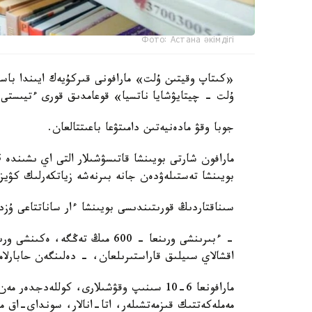
Фото: Астана әкімдігі
«كىتاپ وقيتىن ۇلت» مارافونى قىركۇيەك ايىندا باس
ۇلت - چيتايۋشايا ناتسيا» قوعامدىق قورى ءتيىستى م
جوبا وقۋ مادەنيەتىن دامىتۋعا باعىتتالعان.
بويىنشا تەستىلەۋدەن جانە بىرنەشە زياتكەرلىك كۋي
سىناقتاردىڭ قورىتىندىسى بويىنشا ءار ساناتتاعى ۇزدى
اقشالاي سىيلىق قاراستىرىلعان، - دەلىنگەن حابارلاما
مارافونعا 6-10 سىنىپ وقۋشىلارى، كوللەدج
مەملەكەتتىك قىزمەتشىلەر، اتا-انالار، سونداي-اق ما