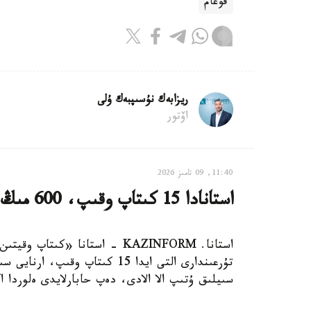
قوعام
ريزابەك نۇسىپبەك ۇلى
اۆتور
11:40, 09 تامىز 2026
استانادا 15 كىتاپ وقىپ، 600 مىڭ تەڭگە ۇتىپ الۋعا بولادى
استانا. KAZINFORM - استانا «ك
سىيلىق ۇتىپ الا الادى، دەپ حابارلايدى ەلوردا ا