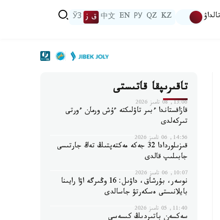
الداۋ
KZ
QZ
РУ
EN
中文
ق ز
ЎЗ
تاقىرىپقا قاتىستى
13:06, 08 تامىز 2026
قازاقستاندا ءبىر تاۋلىكتە ءۇش ورمان ءورتى
تىركەلدى
14:56, 06 تامىز 2026
قىزىلوردادا 32 جەكە مەكتەپتىڭ تەڭ جارتىسى
جابىلىپ قالدى
10:07, 06 تامىز 2026
نوسەر، بۇرشاق، داۋىل: 16 وڭىرگە اۋا رايىنا
بايلانىستى ەسكەرتۋ جاسالدى
11:40, 05 تامىز 2026
سەكسەن باتىردىڭ كىسەسى