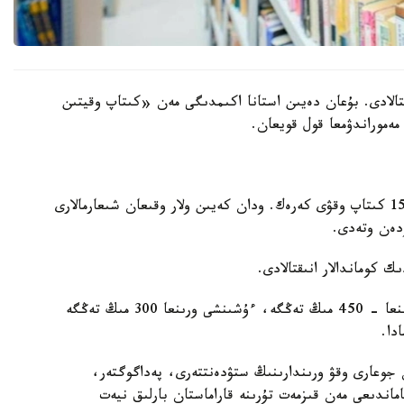
تالادى. بۇعان دەيىن استانا اكىمدىگى مەن «كىتاپ وقيتىن
ەموراندۋمعا قول قويعان.
مارافون شارتى بويىنشا قاتىسۋشىلار التى اي ىشىندە 15 كىتاپ وقۋى كەرەك. ودان كەيىن ولار وقىعان شىعارمالارى
زدەن وتەدى.
ك كوماندالار انىقتالادى.
- ءبىرىنشى ورىنعا - 600 مىڭ تەڭگە، ەكىنشى ورىنعا - 450 مىڭ تەڭگە، ءۇشىنشى ورىنعا 300 مىڭ تەڭگە
دا.
دەر مەن جوعارى وقۋ ورىندارىنىڭ ستۋدەنتتەرى، پەداگوگتەر،
ماندىعى مەن قىزمەت تۇرىنە قاراماستان بارلىق نيەت