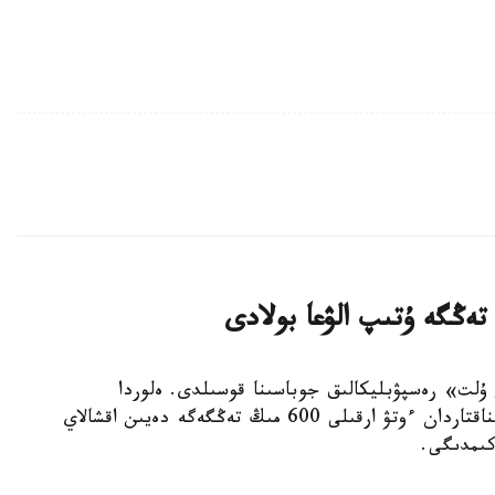
ىتاپ وقيتىن ۇلت» رەسپۋبليكالىق جوباسىنا قوسىلدى. ەلوردا
تۇرعىندارى التى ايدا 15 كىتاپ وقىپ، ارنايى سىناقتاردان ءوتۋ ارقىلى 600 مىڭ تەڭگەگە دەيىن اقشالاي
كىمدىگى.