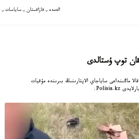
الەمدە
قازاقستان
ساياسات
ت
سقان توپ ۇستالدى
وليسەيلەر قالا ماڭىنداعى ساياجاي الاپتارىنىڭ بىرىندە مۇقيات
Polisia..