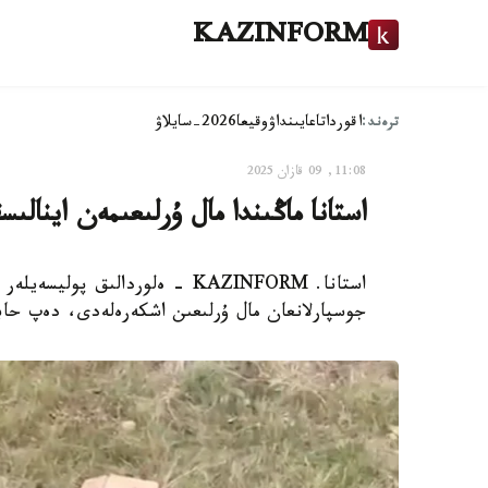
KAZINFORM
ترەند:
اقوردا
تاعايىنداۋ
وقيعا
2026-سايلاۋ
11:08, 09 قازان 2025
استانا ماڭىندا مال ۇرلىعىمەن اينالى
استانا. KAZINFORM - ەلوردالىق پ
جوسپارلانعان مال ۇرلىعىن اشكەرەلەدى، دەپ حابارلايدى kz