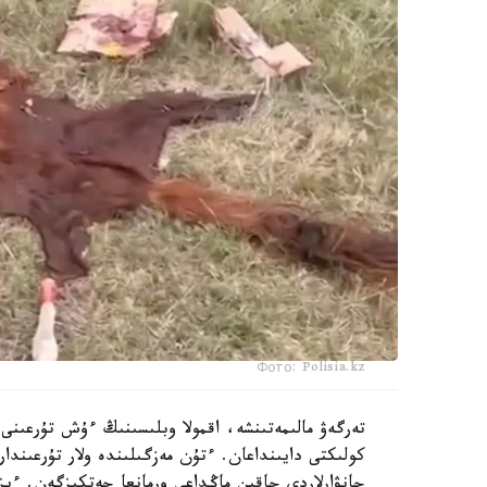
Фото: Polisia.kz
تەرگەۋ مالىمەتىنشە، اقمولا وبلىسىنىڭ ءۇش تۇرعىنى 
كولىكتى دايىنداعان. ءتۇن مەزگىلىندە ولار تۇرعىند
جانۋارلاردى جاقىن ماڭداعى ورمانعا جەتكىزگەن. ء