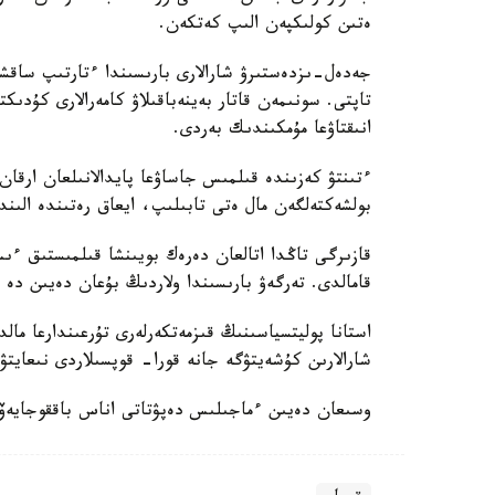
ەتىن كولىكپەن الىپ كەتكەن.
جەدەل-ىزدەستىرۋ شارالارى بارىسىندا ءتارتىپ ساقشىل
تاپتى. سونىمەن قاتار بەينەباقىلاۋ كامەرالارى كۇد
انىقتاۋعا مۇمكىندىك بەردى.
ءتىنتۋ كەزىندە قىلمىس جاساۋعا پايدالانىلعان ارقان
بولشەكتەلگەن مال ەتى تابىلىپ، ايعاق رەتىندە الىند
قازىرگى تاڭدا اتالعان دەرەك بويىنشا قىلمىستىق ءى
قامالدى. تەرگەۋ بارىسىندا ولاردىڭ بۇعان دەيىن دە 
استانا پوليتسياسىنىڭ قىزمەتكەرلەرى تۇرعىندارعا مال
شارالارىن كۇشەيتۋگە جانە قورا- قوپسىلاردى نىعايت
وسىعان دەيىن ءماجىلىس دەپۋتاتى اناس باققوجايەۆ 