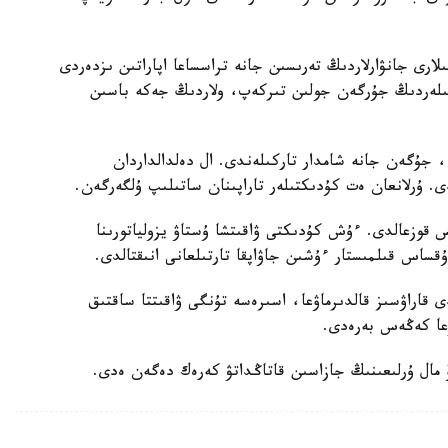
ارى جانۋارلاردىڭ تەرىسىن جانە تراسساعا اپاراتىن ىزدەردى
ىكتىلەردىڭ جۇرگەن جولىن تىركەپ، ولاردىڭ جەكە باسىن
، جۇگەن جانە شامدار تاركىلەندى. ال دەلدالداردان
ى. ۇرلانعان ەت كۇدىكتىلەر تاراپىنان ساتىلىپ ۇلگەرگەن.
س قوزعالدى. ءۇش كۇدىكتى ۋاقىتشا ۇستاۋ يزولياتورىنا
ۇقساس قىلمىستار ءۇشىن جاۋاپقا تارتىلعانى انىقتالدى.
دى قاراۋسىز قالدىرماۋعا، اسىرەسە تۇنگى ۋاقىتتا ساقتىق
ۋعا كەڭەس بەرەدى.
مال ۇرلىعىنىڭ جازاسىن قاتاڭداتۋ كەرەك دەگەن ەدى.