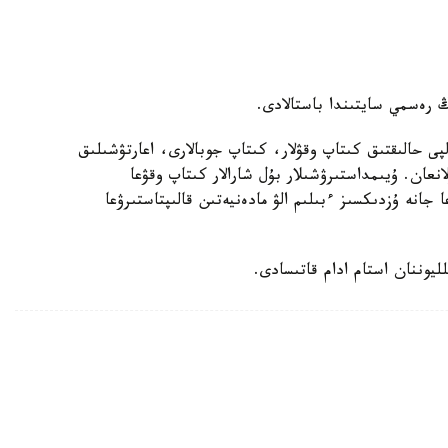
ڭ رەسمي سايتىندا باستالادى.
پى حالىقتىق كىتاپ وقۋلار، كىتاپ جوبالارى، اعارتۋشىلىق
انعان. ۇيىمداستىرۋشىلار بۇل شارالار كىتاپ وقۋعا
 جانە ۇزدىكسىز ءبىلىم الۋ مادەنيەتىن قالىپتاستىرۋعا