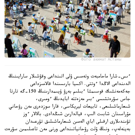
Фото: акимат Астаны
ءىس-شارا ماحامبەت وتەمىس ۇلى اتىنداعى وقۋشىلار سارايىنىڭ
الدىنداعى الاڭدا ءوتتى. اكسيا بارىسىندا قالامىزداعى
جەكەمەنشىك قوسىمشا ءبىلىم بەرۋ ۇيىمدارىنىڭ 150-گە تارتا
جاس سۋرەتشىسى ءبىر مەزەتتە ابايدىڭ ءومىرى،
شىعارماشىلىعى، تابيعات ليريكاسى، قارا سوزدەرى مەن رۋحاني
مۇراسىنان شابىت الىپ، قيالدارىن شىڭدادى. بالالار ءوز
تۋىندىلارى ارقىلى اباي الەمىن شىعارماشىلىق تۇرعىدان
بەينەلەپ، ونىڭ ۇلت رۋحانياتىنداعى ورنى مەن تاعىلىمىن سۋرەت