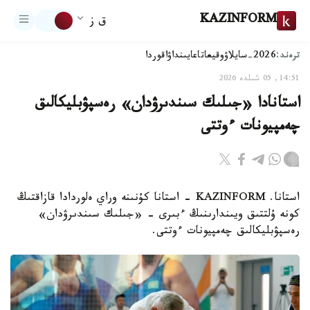
KAZINFORM
ق ز
ترەند:
2026-سايلاۋ
وقيعا
تاعايىنداۋ
اقوردا
14:51, 05 شىلدە 2026
استانادا «جىلىك سىندىرۋدان» رەسپۋبليكالىق
چەمپيونات ءوتتى
استانا. KAZINFORM - استانا كۇنىنە وراي ەلوردادا قازاقتىڭ
كونە ۇلتتىق ويىندارىنىڭ ءبىرى - «جىلىك سىندىرۋدان»
رەسپۋبليكالىق چەمپيونات ءوتتى.