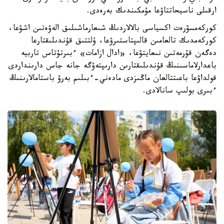
ارقىلى ناسيحاتتاۋعا مۇمكىندىك بەرەدى.
كوركەمسۋرەت اكسياسى بالالاردىڭ شىعارماشىلىق الەۋەتىن اشۋعا،
كوركەمدىك تالعامىن قالىپتاستىرۋعا، ۇلتتىق قۇندىلىقتارعا
دەگەن قۇرمەتىن نىعايتۋعا، «ادال ازامات» ءبىرتۇتاس تاربيە
باعدارلاماسىنىڭ قۇندىلىقتارىن دارىپتەۋگە جانە جاس دارىنداردى
قولداۋعا باعىتتالعان ماڭىزدى مادەني-ءبىلىم بەرۋ باستامالارىنىڭ
ءبىرى بولىپ سانالادى.