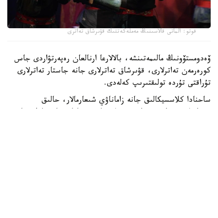
فوتو: الماتى قالاسىنىڭ مەملەكەتتىك قۋىرشاق تەاترى
ۆەدومستۆونىڭ مالىمەتىنشە، بالالارعا ارنالعان رەپەرتۋاردى جاس
كورەرمەن تەاترلارى، قۋىرشاق تەاترلارى جانە جاستار تەاترلارى
تۇراقتى تۇردە تولىقتىرىپ كەلەدى.
ساحنادا كلاسسيكالىق جانە زاماناۋي شىعارمالار، حالىق
ەرتەگىلەرى نەگىزىندەگى قويىلىمدارمەن قاتار، تاربيەلىك جانە
تانىمدىق مازمۇنداعى سپەكتاكلدەر ۇسىنىلادى.
«جاس كورەرمەن تەاترلارى بالالارمەن قاتار جاسوسپىرىمدەرگە دە
ارنالعان قويىلىمداردى ساحنالاپ، دوستىق، جاۋاپكەرشىلىك،
تاڭداۋ جاساۋ جانە ۇلتتىق مادەني مۇرانى قۇرمەتتەۋ سياقتى
ماڭىزدى تاقىرىپتاردى ارقاۋ ەتەدى»، - دەلىنگەن مينيسترلىك
حابارلاماسىندا.
بالالارعا ارنالعان قويىلىمدار حالىقارالىق دەڭگەيدە دە جوعارى