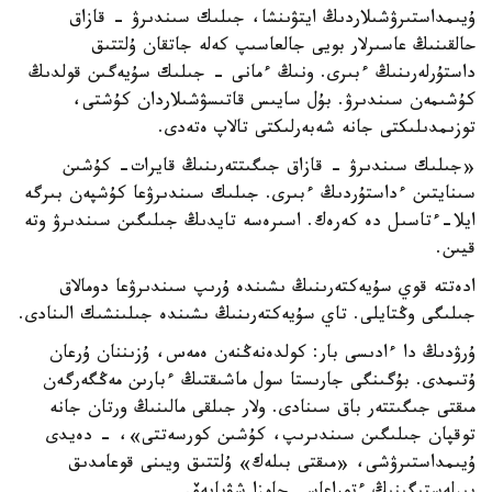
ۇيىمداستىرۋشىلاردىڭ ايتۋىنشا، جىلىك سىندىرۋ - قازاق
حالقىنىڭ عاسىرلار بويى جالعاسىپ كەلە جاتقان ۇلتتىق
داستۇرلەرىنىڭ ءبىرى. ونىڭ ءمانى - جىلىك سۇيەگىن قولدىڭ
كۇشىمەن سىندىرۋ. بۇل سايىس قاتىسۋشىلاردان كۇشتى،
توزىمدىلىكتى جانە شەبەرلىكتى تالاپ ەتەدى.
«جىلىك سىندىرۋ - قازاق جىگىتتەرىنىڭ قايرات- كۇشىن
سىنايتىن ءداستۇردىڭ ءبىرى. جىلىك سىندىرۋعا كۇشپەن بىرگە
ايلا-ءتاسىل دە كەرەك. اسىرەسە تايدىڭ جىلىگىن سىندىرۋ وتە
قيىن.
ادەتتە قوي سۇيەكتەرىنىڭ ىشىندە ۇرىپ سىندىرۋعا دومالاق
جىلىگى وڭتايلى. تاي سۇيەكتەرىنىڭ ىشىندە جىلىنشىك الىنادى.
ۇرۋدىڭ دا ءادىسى بار: كولدەنەڭنەن ەمەس، ۇزىننان ۇرعان
ۇتىمدى. بۇگىنگى جارىستا سول ماشىقتىڭ ءبارىن مەڭگەرگەن
مىقتى جىگىتتەر باق سىنادى. ولار جىلقى مالىنىڭ ورتان جانە
توقپان جىلىگىن سىندىرىپ، كۇشىن كورسەتتى»، - دەيدى
ۇيىمداستىرۋشى، «مىقتى بىلەك» ۇلتتىق ويىنى قوعامدىق