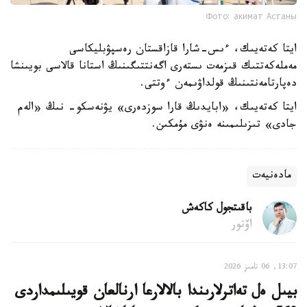
Фото: акимат Астаны
ايتا كەتەيىك، ءىس-شارا قازاقستان رەسپۋبليكاسى
مەملەكەتتىك قىزمەت ىستەرى اگەنتتىگىنىڭ استانا قالاسى بويىنشا
دەپارتامەنتىنىڭ قولداۋىمەن ءوتتى.
ايتا كەتەيىك، «ابايدىڭ قارا سوزدەرى» يۋنەسكو- نىڭ «الەم
جادى» تىزىلىمىنە ەنۋى مۇمكىن.
مادەنيەت
باقىتجول كاكەش
اۆتور
13:07, 06 تامىز 2026
بيىل ەل تەاترلارىندا بالالارعا ارنالعان قويىلىمداردى