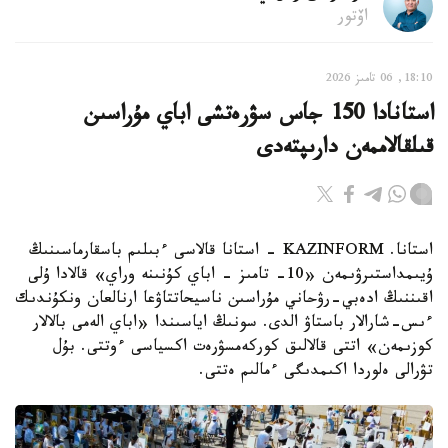
اۆتور
18:10, 06 تامىز 2026
استانادا 150 جاس سۋرەتشى اباي مۇراسىن
قىلقالاممەن دارىپتەدى
استانا. KAZINFORM - استانا قالاسى ءبىلىم باسقارماسىنىڭ
ۇيىمداستىرۋىمەن «10- تامىز - اباي كۇنىنە وراي» قالادا ۇلى
اقىننىڭ ادەبي-رۋحاني مۇراسىن ناسيحاتتاۋعا ارنالعان ونكۇندىك
ءىس-شارالار باستاۋ الدى. سونىڭ اياسىندا «اباي الەمى بالالار
كوزىمەن» اتتى قالالىق كوركەمسۋرەت اكسياسى ءوتتى. بۇل
تۋرالى ەلوردا اكىمدىگى ءمالىم ەتتى.