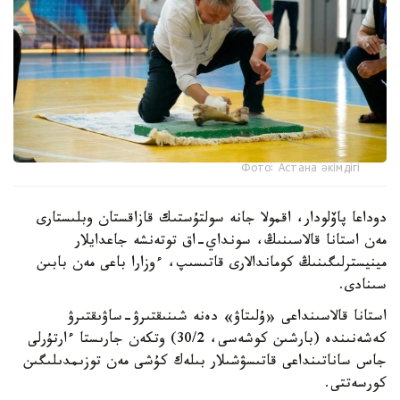
Фото: Астана әкімдігі
دوداعا پاۆلودار، اقمولا جانە سولتۇستىك قازاقستان وبلىستارى
مەن استانا قالاسىنىڭ، سونداي-اق توتەنشە جاعدايلار
مينيسترلىگىنىڭ كوماندالارى قاتىسىپ، ءوزارا باعى مەن بابىن
سىنادى.
استانا قالاسىنداعى «ۇلىتاۋ» دەنە شىنىقتىرۋ-ساۋىقتىرۋ
كەشەنىندە (بارشىن كوشەسى، 30/2) وتكەن جارىستا ءارتۇرلى
جاس ساناتىنداعى قاتىسۋشىلار بىلەك كۇشى مەن توزىمدىلىگىن
كورسەتتى.