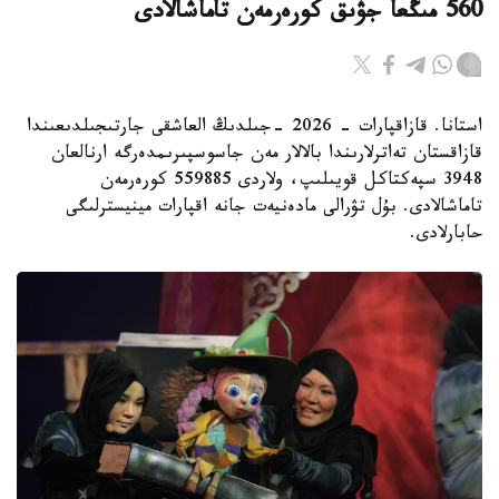
560 مىڭعا جۋىق كورەرمەن تاماشالادى
استانا. قازاقپارات - 2026 -جىلدىڭ العاشقى جارتىجىلدىعىندا
قازاقستان تەاترلارىندا بالالار مەن جاسوسپىرىمدەرگە ارنالعان
3948 سپەكتاكل قويىلىپ، ولاردى 559885 كورەرمەن
تاماشالادى. بۇل تۋرالى مادەنيەت جانە اقپارات مينيسترلىگى
حابارلادى.