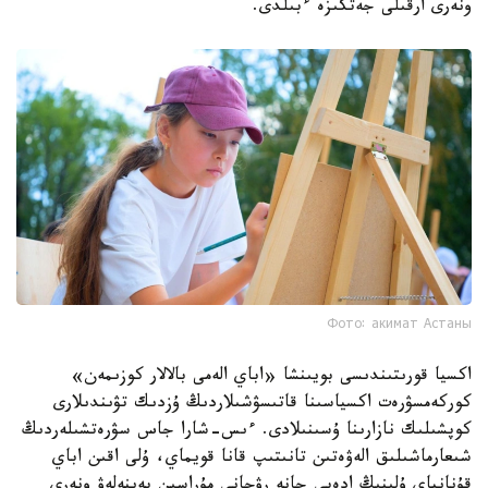
ونەرى ارقىلى جەتكىزە ءبىلدى.
Фото: акимат Астаны
اكسيا قورىتىندىسى بويىنشا «اباي الەمى بالالار كوزىمەن»
كوركەمسۋرەت اكسياسىنا قاتىسۋشىلاردىڭ ۇزدىك تۋىندىلارى
كوپشىلىك نازارىنا ۇسىنىلادى. ءىس-شارا جاس سۋرەتشىلەردىڭ
شىعارماشىلىق الەۋەتىن تانىتىپ قانا قويماي، ۇلى اقىن اباي
قۇنانباي ۇلىنىڭ ادەبي جانە رۋحاني مۇراسىن بەينەلەۋ ونەرى