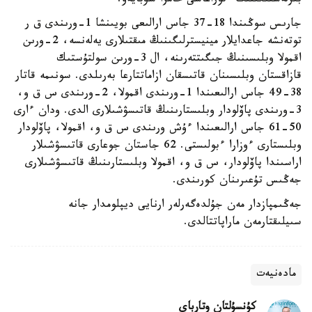
بىرلەستىگىنىڭ ءتوراعاسى حامزا شۋبايەۆ.
جارىس سوڭىندا 18-37 جاس ارالىعى بويىنشا 1-ورىندى ق ر
توتەنشە جاعدايلار مينيسترلىگىنىڭ مىقتىلارى يەلەنسە، 2-ورىن
اقمولا وبلىسىنىڭ جىگىتتەرىنە، ال 3-ورىن سولتۇستىك
قازاقستان وبلىسىنان قاتىسقان ازاماتتارعا بەرىلدى. سونىمە قاتار
38-49 جاس ارالىعىندا 1-ورىندى اقمولا، 2-ورىندى س ق و،
3-ورىندى پاۆلودار وبلىستارىنىڭ قاتىسۋشىلارى الدى. ودان ءارى
50-61 جاس ارالىعىندا ءۇش ورىندى س ق و، اقمولا، پاۆلودار
وبلىستارى ءوزارا ءبولىستى. 62 جاستان جوعارى قاتىسۋشىلار
اراسىندا پاۆلودار، س ق و، اقمولا وبلىستارىنىڭ قاتىسۋشىلارى
جەڭىس تۇعىرىنان كورىندى.
جەڭىمپازدار مەن جۇلدەگەرلەر ارنايى ديپلومدار جانە
سىيلىقتارمەن ماراپاتتالدى.
مادەنيەت
كۇنسۇلتان وتارباي