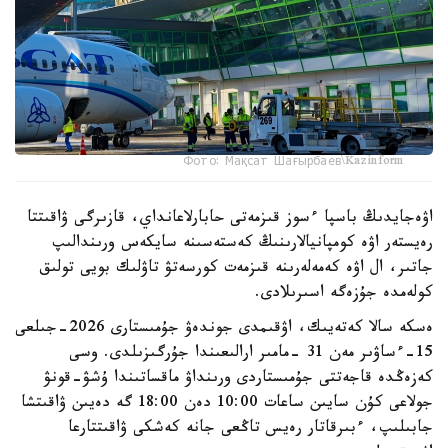
Фото: Мақсат Шағырбаев\Kazinform
اۋەجايدىڭ باسپا ءسوز قىزمەتى حابارلاعانداي، قازىرگى ۋاقىتتا
رەيستەر اۋە كومپانيالارىنىڭ كەستەسىنە سايكەس ورىندالىپ
جاتىر، ال اۋە كەمەلەرىنە قىزمەت كورسەتۋ تاۋلىك بويى تولىق
كولەمدە جۇزەگە اسىرىلادى.
ەسكە سالا كەتەيىك، اۋقىمدى جوندەۋ جۇمىستارى 2026-جىلعى
15-ءساۋىر مەن 31 -مامىر ارالىعىندا جۇرگىزىلدى. وسى
كەزەڭدە قاجەتتى جۇمىستاردى ورىنداۋ ماقساتىندا ۇشۋ-قونۋ
جولاعى كۇن سايىن ساعات 10:00 دەن 18:00 گە دەيىن ۋاقىتشا
جابىلىپ، ءبىرقاتار رەيس تاڭعى جانە كەشكى ۋاقىتتارعا