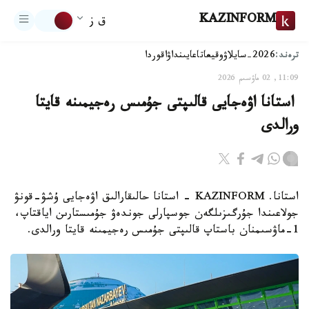
KAZINFORM
ق ز
ترەند:
2026-سايلاۋ
وقيعا
تاعايىنداۋ
اقوردا
11:09, 02 ماۋسىم 2026
​ ​استانا اۋەجايى قالىپتى جۇمىس رەجيمىنە قايتا
ورالدى
استانا. KAZINFORM - استانا حالىقارالىق اۋەجايى ۇشۋ-قونۋ
جولاعىندا جۇرگىزىلگەن جوسپارلى جوندەۋ جۇمىستارىن اياقتاپ،
1-ماۋسىمنان باستاپ قالىپتى جۇمىس رەجيمىنە قايتا ورالدى.