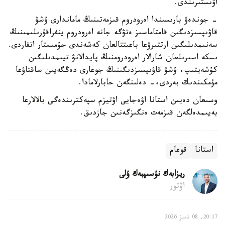
اۋىستىرىلدى.
- جوندەۋ بارىسىندا اەرودروم قىزمەتىنىڭ ماماندارى ۇشۋ
قاۋىپسىزدىگىن قامتاماسىز ەتۋگە جانە اەرودروم ينفراقۇرىلىمىنىڭ
سەنىمدىلىگىن ارتتىرۋعا باعىتتالعان كەشەندى جۇمىستار اتقاردى.
ىسكە اسىرىلعان شارالار اەرودرومنىڭ پايدالانۋ تيىمدىلىگىن
كۇشەيتىپ، ۇشۋ قاۋىپسىزدىگىنىڭ جوعارى دەڭگەيىن ساقتاۋعا
مۇمكىندىك بەردى،- دەلىنگەن حابارلامادا.
وسىعان دەيىن استانا اۋەجايى اۋتيزم سپەكترىندەگى بالالارعا
بەيىمدەلگەن قىزمەت ەنگىزگەنىن جازدىق.
استانا
قوعام
ريزابەك نۇسىپبەك ۇلى
اۆتور
20:17, 08 تامىز 2026