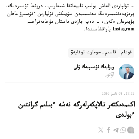
- تۇلپاردى العاش بولىپ تابيعاتقا شىعارىپ، درونعا تۇسىردىك.
پرەزيدەنتىمىزدىڭ سەنىمىمەن سۇيىكتى تۇلپارىن ءتۇسىرۋ ماعان
بۇيىرعان ەكەن، - دەپ جازدى داستان مۇحامەتراحىم
Instagram پاراقشاسىندا.
قوعام
قاسىم-جومارت توقايەۆ
ريزابەك نۇسىپبەك ۇلى
اۆتور
17:51, 08 تامىز 2026
اكىمدىكتەر تالاپكەرلەرگە نەشە ءبىلىم گرانتىن
ءبولدى