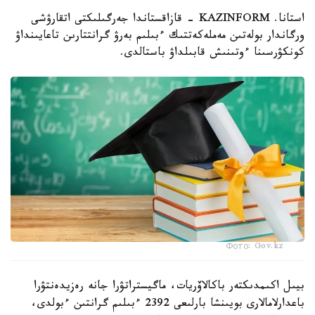
استانا. KAZINFORM - قازاقستاندا جەرگىلىكتى اتقارۋشى
ورگاندار بولەتىن مەملەكەتتىك ءبىلىم بەرۋ گرانتتارىن تاعايىنداۋ
كونكۋرسىنا ءوتىنىش قابىلداۋ باستالدى.
Фото: Gov.kz
بيىل اكىمدىكتەر باكالاۆريات، ماگيستراتۋرا جانە رەزيدەنتۋرا
باعدارلامالارى بويىنشا بارلىعى 2392 ءبىلىم گرانتىن ءبولدى،