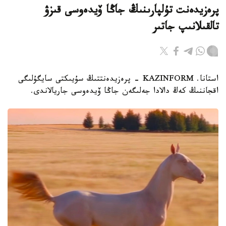
پرەزيدەنت تۇلپارىنىڭ جاڭا ۆيدەوسى قىزۋ
تالقىلانىپ جاتىر
استانا. KAZINFORM - پرەزيدەنتتىڭ سۇيىكتى سايگۇلىگى
اقجاننىڭ كەڭ دالادا جەلىگەن جاڭا ۆيدەوسى جاريالاندى.