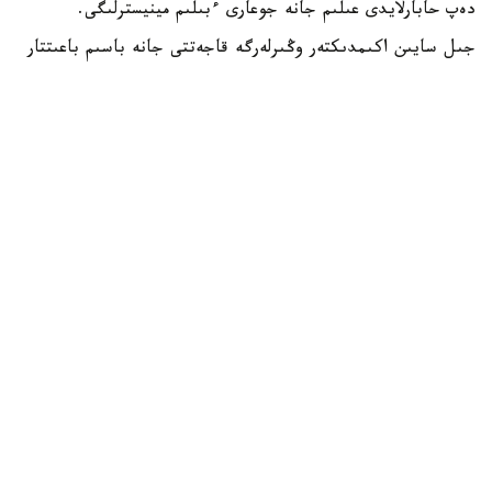
دەپ حابارلايدى عىلىم جانە جوعارى ءبىلىم مينيسترلىگى.
جىل سايىن اكىمدىكتەر وڭىرلەرگە قاجەتتى جانە باسىم باعىتتار
بويىنشا مامانداردى ماقساتتى دايارلاۋ ءۇشىن ءبىلىم بەرۋ
گرانتتارىن ۇسىنادى.
- بيىل جەرگىلىكتى اتقارۋشى ورگاندار باكالاۆريات، ماگيستراتۋرا
جانە رەزيدەنتۋرا باعدارلامالارى بويىنشا وقۋعا 2392 ءبىلىم بەرۋ
گرانتىن ءبولدى،-دەلىنگەن مينيسترلىك حابارلاماسىندا.
ەڭ كوپ گرانت استانا قالاسىندا قاراستىرىلعان - 303.
شىمكەنت قالاسىنىڭ اكىمدىگى 285، شىعىس قازاقستان وبلىسى
270 گرانت ءبولدى.
باتىس قازاقستان وبلىسىندا – 211، اباي جانە تۇركىستان
وبلىستارىندا – 200 دەن، اقمولا وبلىسىندا – 199، قاراعاندى
وبلىسىندا – 198، اتىراۋ وبلىسىندا – 187، ماڭعىستاۋ
وبلىسىندا 163 گرانت قاراستىرىلعان. قالعان وڭىرلەردىڭ
ءارقايسىسى 100 گە جۋىق گرانت ۇسىندى.
كونكۋرسقا قاتىسۋ ءۇشىن تالاپكەرلەر وزدەرى تاڭداعان جوعارى