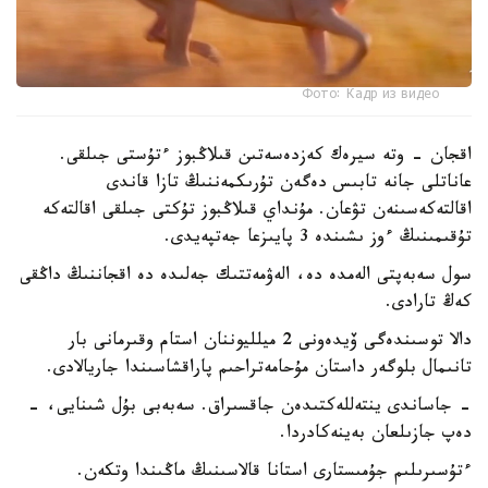
Фото: Кадр из видео
اقجان - وتە سيرەك كەزدەسەتىن قىلاڭبوز ءتۇستى جىلقى.
عاناتلى جانە تابىس دەگەن تۇرىكمەننىڭ تازا قاندى
اقالتەكەسىنەن تۋعان. مۇنداي قىلاڭبوز تۇكتى جىلقى اقالتەكە
تۇقىمىنىڭ ءوز ىشىندە 3 پايىزعا جەتپەيدى.
سول سەبەپتى الەمدە دە، الەۋمەتتىك جەلىدە دە اقجاننىڭ داڭقى
كەڭ تارادى.
دالا توسىندەگى ۆيدەونى 2 ميلليوننان استام وقىرمانى بار
تانىمال بلوگەر داستان مۇحامەتراحىم پاراقشاسىندا جاريالادى.
- جاساندى ينتەللەكتىدەن جاقسىراق. سەبەبى بۇل شىنايى، -
دەپ جازىلعان بەينەكادردا.
ءتۇسىرىلىم جۇمىستارى استانا قالاسىنىڭ ماڭىندا وتكەن.