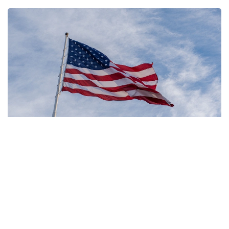
Фото: Pexels
- مەنىڭ ويىمشا، تۋۋ ارقىلى ازاماتتىق بەرىلەتىن الەمدەگى
جالعىز ەل - ءبىز. ءبىز بۇل تاجىريبەنى توقتاتامىز، - دەدى
ترامپ.
بۇعان دەيىن ترامپ تۋۋ ارقىلى ازاماتتىق الۋ قاعيداتىن شەكتەۋگە