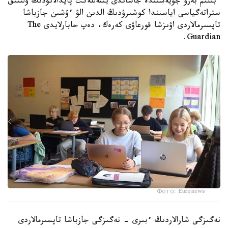
ءبىلىم بەرۋ جۇيەسىندە جاساندى ينتەللەكت پايدالانۋدىڭ ۇلتتىق
ستراتەگياسى اياسىندا كوشىرۋدىڭ الدىن الۋ ءۇشىن جازباشا
تاپسىرمالاردى اۋىزشا قورعاۋى كەرەك، دەپ حابارلايدى The
Guardian.
Фото: Euronews
نەگىزگى شارالاردىڭ ءبىرى - نەگىزگى جازباشا تاپسىرمالاردى