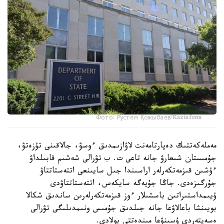
Фото: Рүстем Қожыбаев/Kazinform
مەملەكەتتىك دەپارتامەنت لاۋازىمدىق ءوسۋ، جالاقىنى تۇزەتۋ،
جۇمىستان شىعارۋ جانە تاعى ت. ب تۋرالى شەشىم قابىلداۋ
ءۇشىن قىزمەتكەرلەر اراسىندا جىل سايىنعى اتتەستاتتاۋ
جۇرگىزەدى. جاڭا جۇيەگە سايكەس، اتتەستاتتاۋدى
ۇيىمداستىراتىن باسشىلار ءوز قىزمەتكەرلەرىن ساندىق شكالا
بويىنشا باعالاۋعا جانە جىلدىق جۇمىس ونىمدىلىگى تۋرالى
ەسەپتەردى ۇسىنۋعا مىندەتتى بولادى.