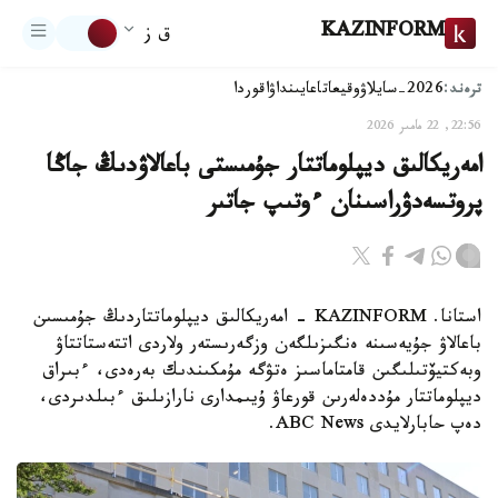
KAZINFORM
ق ز
ترەند:
2026-سايلاۋ
وقيعا
تاعايىنداۋ
اقوردا
22:56, 22 مامىر 2026
امەريكالىق ديپلوماتتار جۇمىستى باعالاۋدىڭ جاڭا
پروتسەدۋراسىنان ءوتىپ جاتىر
استانا. KAZINFORM - امەريكالىق ديپلوماتتاردىڭ جۇمىسىن
باعالاۋ جۇيەسىنە ەنگىزىلگەن وزگەرىستەر ولاردى اتتەستاتتاۋ
وبەكتيۆتىلىگىن قامتاماسىز ەتۋگە مۇمكىندىك بەرەدى، ءبىراق
ديپلوماتتار مۇددەلەرىن قورعاۋ ۇيىمدارى نارازىلىق ءبىلدىردى،
دەپ حابارلايدى ABC News.