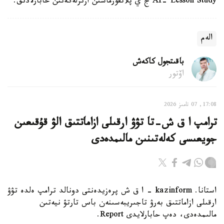
AI- Lesson Study ج ي پلاتفورماسىن ازىرلەگەنىن حابارلادىق.
الەم
باقىتجول كاكەش
اۆتور
17:08, 07 تامىز 2026
ترامپ ا ق ش-تا تۋۋ ارقىلى ازاماتتىق الۋ قۇقىعىن
جويعىسى كەلەتىنىن مالىمدەدى
استانا. kazinform - ا ق ش پرەزيدەنتى دونالد ترامپ ەلدە تۋۋ
ارقىلى ازاماتتىق بەرۋ تاجىريبەسىنەن باس تارتۋ نيەتىن
مالىمدەدى، دەپ حابارلايدى Report.