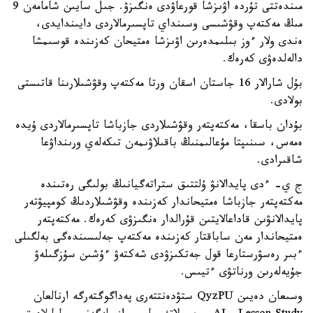
مىندەتتى تۇردە اۋىزشا قورعاۋدى ەنگىزۋ. جىل سايىن شامامەن 9
مىڭ مەكتەپ وقۋشىسى وسىنداي تاپسىرمالاردى دايىندايدى،
ەندى ولار ءوز بىلىمدەرىن اۋىزشا ەمتيحان كەزىندە قوسىمشا
دالەلدەۋى كەرەك.
بۇل شارالار 16 جاستان اسقان ورتا مەكتەپ وقۋشىلارىنا قاتىستى
بولادى.
بۇدان باسقا، مەكتەپتەر وقۋشىلاردى جازباشا تاپسىرمالاردى ۇيدە
ەمەس، سىنىپتا مۇعالىمنىڭ باقىلاۋىمەن تىكەلەي ورىنداۋعا
شاقىرادى.
ج ي- ءدى پايدالانۋ ۇلتتىق ستراتەگيانىڭ بولىگى رەتىندە
مەكتەپتەر جازباشا ەمتيحاندار كەزىندە وقۋشىلاردىڭ كومپيۋتەر
پايدالانۋىن قاداعالايتىن قۇرالدار ەنگىزۋى كەرەك. مەكتەپتەر
ەمتيحاندار مەن ساباقتار كەزىندە مەكتەپ جەلىسىندەگى بەلگىلى
ءبىر رەسۋرستارعا قول جەتكىزۋدى شەكتەۋ ءۇشىن سۇزگىلەۋ
جۇيەلەرىن ورناتۋى ءتيىس.
وسىعان دەيىن QyzPU ستۋدەنتتەرى پەداگوگتەرگە ارنالعان