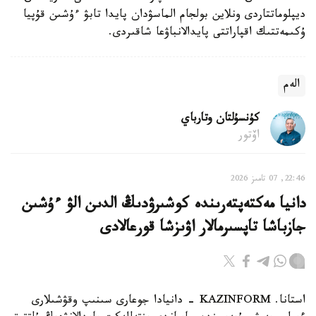
ديپلوماتتاردى ونلاين بولجام الماسۋدان پايدا تابۋ ءۇشىن قۇپيا
ۇكىمەتتىك اقپاراتتى پايدالانباۋعا شاقىردى.
الەم
كۇنسۇلتان وتارباي
اۆتور
22:46, 07 تامىز 2026
دانيا مەكتەپتەرىندە كوشىرۋدىڭ الدىن الۋ ءۇشىن
جازباشا تاپسىرمالار اۋىزشا قورعالادى
استانا. KAZINFORM - دانيادا جوعارى سىنىپ وقۋشىلارى