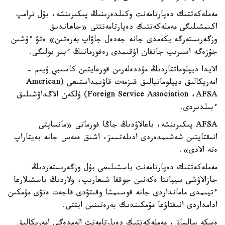
مەملەكەتتىك دەپارتامەنت وكىلدەرىنىڭ پىكىرىنشە، بۇل ترامپ
اكىمشىلىگى مەملەكەتتىك دەپارتامەنتتى «جاھاندىق
وزگەرىستەرگە يكەمدى جانە جەدەل جاۋاپ بەرەتىن» ەتۋ ءۇشىن
جۇزەگە اسىرىپ جاتقان اۋقىمدى رەفورمانىڭ ءبىر بولىگى.
الايدا ديپلوماتتاردىڭ مۇددەلەرىن قورعايتىن كاسىبي ۇيىم -
امەريكالىق ديپلوماتيالىق قىزمەت قاۋىمداستىعى (American
Foreign Service Association ،AFSA) ۇلكەن الاڭداۋشىلىق
ءبىلدىردى.
AFSA پىكىرىنشە، باعالاۋدىڭ جاڭا فورماتى «مانساپتى
انىقتايتىن شەشىمدەردى ادىلەتسىز، اشىق ەمەس جانە بەيتاراپ
ەتە الادى».
مەملەكەتتىك دەپارتامەنت باسشىلىعى بۇل وزگەرىستەردىڭ
جازالاۋشى سيپاتتا ەكەنىن جوققا شىعارىپ، ولاردىڭ باسشىلارعا
ءتيىمدى مامانداردى جانە قوسىمشا وقىتۋدى قاجەت ەتۋى مۇمكىن
ادامداردى انىقتاۋعا مۇمكىندىك بەرەتىنىن ايتتى.
ەسكە سالساق، مەملەكەتتىك دەپارتامەنت الەمدەگى امەريكالىق