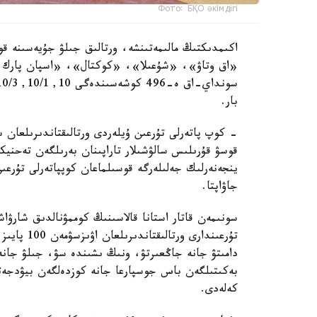
Фото: БҚО әкімдігі
اكىمدىكتىڭ مالىمەتىنشە، ورتالىق جىلۋ جۇيەسىنە قو
«اق وتاۋ»، «شۇعىلا»، «كوكتال»، «اسپان پارك و
بار.
- كوپ پاتەرلى تۇرعىن ۇيلەردى ورتالىقتاندىرىلعان 
قوسۋ قۇرىلىس سالۋشىلار تاراپىنان بەرىلگەن تەحنيك
ينجەنەرلىك جەلىلەرگە قوسىلماعان كوپپاتەرلى تۇرعى
جاۋاپتا.
سونىمەن قاتار استانا قالاسىنىڭ كوممۋنالدىق شارۋاش
تۇرعىندارى 
دامىتۋ جانە جاڭعىرتۋ، ونىڭ ىشىندە سۋ، جىلۋ جانە 
بەكىتىلگەن باس جوسپارعا جانە كوزدەلگەن بيۋدجەتت
كەلەدى.