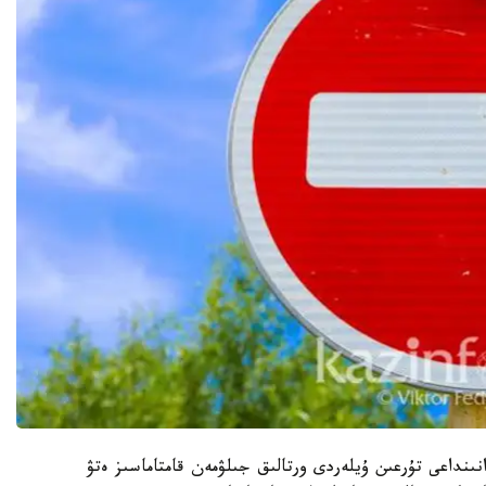
ىنداعى تۇرعىن ۇيلەردى ورتالىق جىلۋمەن قامتاماسىز ەتۋ