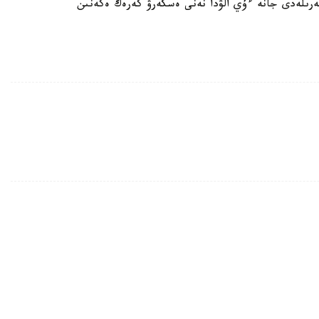
رىلەدى جانە ءۇي الۋدا نەنى ەسكەرۋ كەرەك ەكەنىن
ەتىن سيرەك ۇلۋ تابىلدى