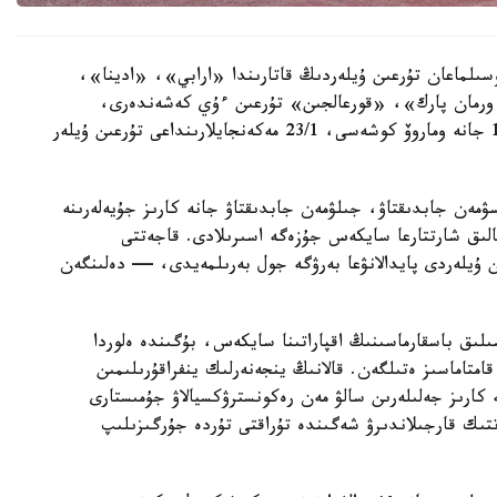
سىلماعان تۇرعىن ۇيلەردىڭ قاتارىندا «ارابي»، «ادينا»،
رمان پارك»، «قورعالجىن» تۇرعىن ءۇي كەشەندەرى،
سونداي-اق ە-496 كوشەسىندەگى 10, 10/1, 10/3 جانە وماروۆ كوشەسى، 23/1 مەكەنجايلارىنداعى تۇرعىن ۇيلەر
سۋمەن جابدىقتاۋ، جىلۋمەن جابدىقتاۋ جانە كارىز جۇيەلەرىنە
الىق شارتتارعا سايكەس جۇزەگە اسىرىلادى. قاجەتتى
ن ۇيلەردى پايدالانۋعا بەرۋگە جول بەرىلمەيدى، — دەلىنگەن
ىلىق باسقارماسىنىڭ اقپاراتىنا سايكەس، بۇگىندە ەلوردا
ورتالىقتاندىرىلعان اۋىزسۋمەن 100 پايىز قامتاماسىز ەتىلگەن. قالانىڭ ينجەنەرلىك ينفراقۇرىلىمىن
كارىز جەلىلەرىن سالۋ مەن رەكونسترۋكسيالاۋ جۇمىستارى
ىك قارجىلاندىرۋ شەگىندە تۇراقتى تۇردە جۇرگىزىلىپ