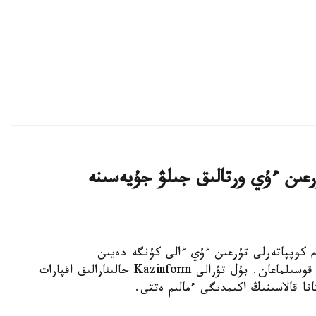
اتتى تۇرعىن ءۇي ورتالىق جىلۋ جۇيەسىنە
K - استانادا 10-نان استام كوپپاتەرلى تۇرعىن ءۇي ءالى كۇنگە دەيىن
ورتالىقتاندىرىلعان جىلۋمەن جابدىقتاۋ جۇيەسىنە قوسىلماعان. بۇل تۋرالى Kazinform حالىقارالىق اقپارات
نا قالاسىنىڭ اكىمدىگى ءمالىم ەتتى.