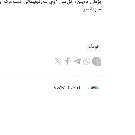
بۇعان دەيىن، تۇرعىن ءۇي سەرتيفيكاتى كىمدەرگە بە
جازعانبىز.
قوعام
باقىتجول كاكەش
اۆتور
21:30, 07 تامىز 2026
كاسپيدەن سۋدى تازارتۋعا كومەكتەس