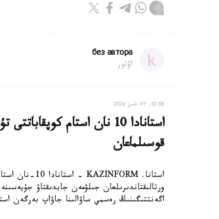
без автора
اۆتور
22:08, 07 تامىز 2026
استانادا 10 نان استام كوپقاب
قوسىلماعان
استانا. AZINFORM
اگەنتتىگىنىڭ رەسمي ساۋالىنا جاۋاپ بەرگەن استا