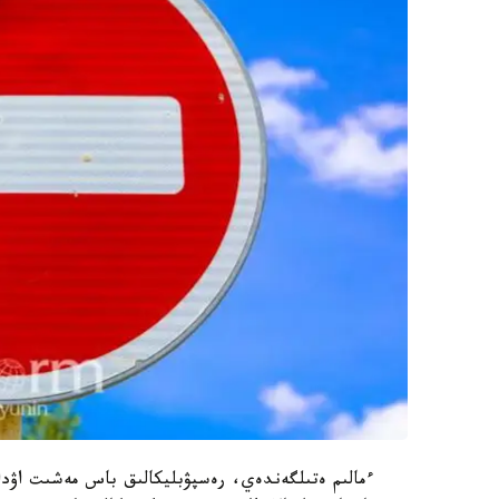
ءمالىم ەتىلگەندەي، رەسپۋبليكالىق باس مەشىت اۋدان