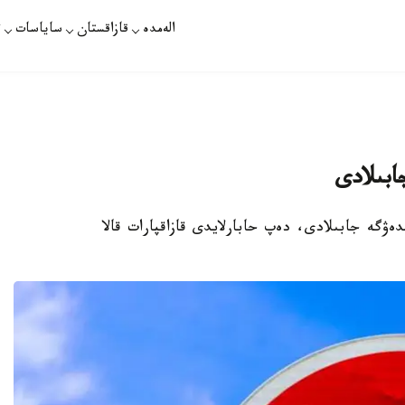
الەمدە
قازاقستان
ساياسات
ت
ابىلادى
دەۋگە جابىلادى، دەپ حابارلايدى قازاقپارات قالا