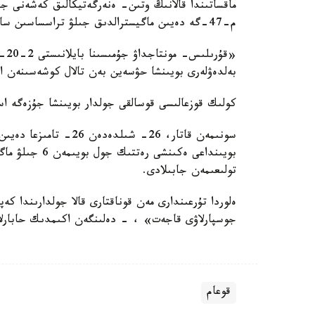
م-47-گە دەيىن ماگيسترالدىق جىلۋ تراسساسىن سالىپ جاتىر.
«قۇ
بەلدەۋلەرى بويىنشا حۋسەين بەن تالال كوشەسىنەن اۋ
كولىك قوزعالىسى قوسالقى جولدار بويىنشا جۇزەگە اسى
سونىمەن قاتار، 26- شى
بويىنداعى ەكىن
تولىعىمەن جابىلادى.
ەلوردا تۇرعىندارى مەن قوناقتارى قالا جولدارىندا كە
جوسپارلاۋى قاجەت» ، - دەلىنگەن اكىمدىك حابارلام
قوعام