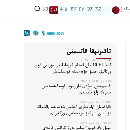
الداۋ
KZ
QZ
РУ
EN
中文
ق ز
ЎЗ
تاقىرىپقا قاتىستى
22:08, 07 تامىز 2026
استانادا 10 نان استام كوپقاباتتى تۇرعىن ءۇي
ورتالىق جىلۋ جۇيەسىنە قوسىلماعان
21:30, 07 تامىز 2026
كاسپيدەن سۋدى تازارتۋعا كومەكتەسەتىن
سيرەك ۇلۋ تابىلدى
21:09, 07 تامىز 2026
قازاقستان ازاماتتارى ءۇشىن شەتەلدە بالانىڭ
تۋعانىن تىركەۋ ەرەجەلەرى وزگەردى
20:45, 07 تامىز 2026
بيىل ەڭ كوپ ءبىلىم بەرۋ گرانتى قانداي