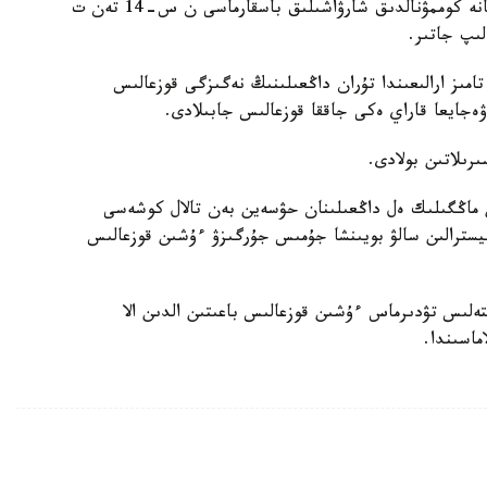
ماقساتىندا قالانىڭ وتىن- ەنەرگەتيكالىق كەشەنى جانە كوممۋنالدىق شارۋاشىلىق باسقارماسى ن س-14 تەن ت
رىلىس- مونتاجداۋ جۇمىسىنا بايلانىستى 2-20-تامىز ارالىعىندا تۇران داڭعىلىنىڭ نەگىزگى قوزعالىس
ەجايعا قاراي ەكى جاققا قوزعالىس جابىلادى.
رىلاتىن بولادى.
لدەدەن 26- تامىزعا دەيىن ماڭگىلىك ەل داڭعىلىنان حۋسەين بەن تالال كوشەسى
شى رەتتىك جول بويىمەن 6 جىلۋ ماگيسترالىن سالۋ بويىنشا جۇمىس جۇرگىزۋ ءۇشىن قوزعالىس
پتەلىس تۋدىرماس ءۇشىن قوزعالىس باعىتىن الدىن الا
اسىندا.