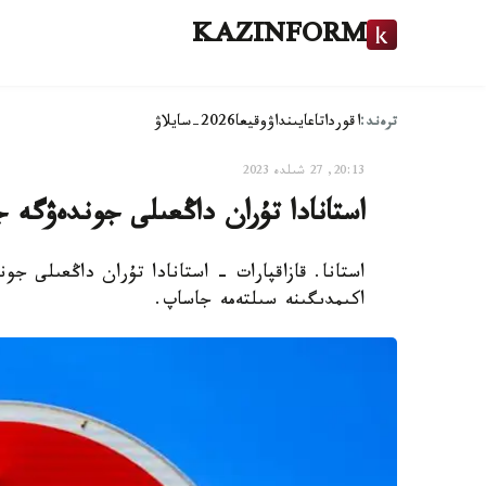
KAZINFORM
ترەند:
اقوردا
تاعايىنداۋ
وقيعا
2026-سايلاۋ
20:13, 27 شىلدە 2023
استانادا تۇران داڭعىلى جوندەۋگە ج
استانا. قازاقپارات - استانادا تۇران داڭعىلى جون
اكىمدىگىنە سىلتەمە جاساپ.