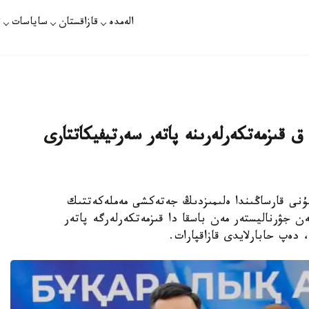
الەمدە
قازاقستان
ساياسات
ت
 قىزمەتكەرلەرىنە پاتەر سەرتيفيكاتتارى
كۇنى قارساڭىندا ەلىمىزدىڭ جەتەكشى مەملەكەتتىك
ەن جۋرناليستەر مەن باسقا دا قىزمەتكەرلەرگە پاتەر
 دەپ حابارلايدى قازاقپارات.