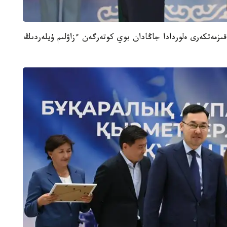
تەر سەرتيفيكاتىنا يە بولعان ب ا ق سالاسىنىڭ 65 قىزمەتكەرى ەلوردادا جاڭادان بوي كوتەرگەن ءزاۋلىم ۇيلەردىڭ