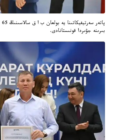
پا
بىرىنە جۋىردا قونىستانادى.