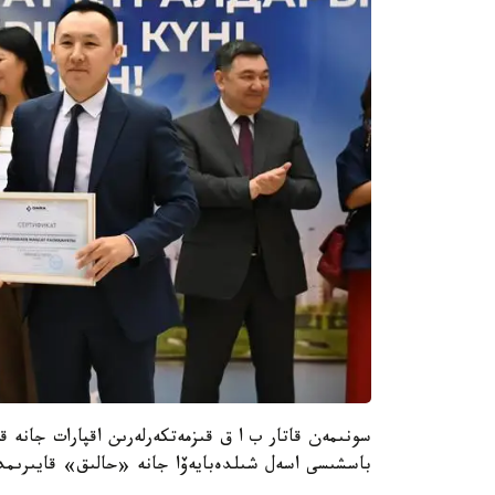
سونىمەن قاتار ب ا ق قىزمەتكەرلەرىن اقپارات جانە 
باسشىسى اسەل شىلدەبايەۆا جانە «حالىق» قايىرىمدى