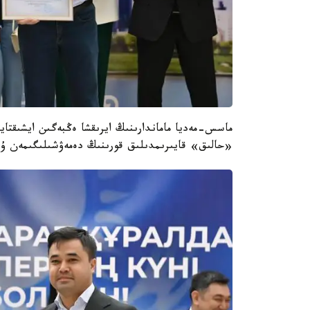
ماسس-مەديا ماماندارىنىڭ ايرىقشا ەڭبەگىن ايشىقتايت
«حالىق» قايىرىمدىلىق قورىنىڭ دەمەۋشىلىگىمەن ۇي