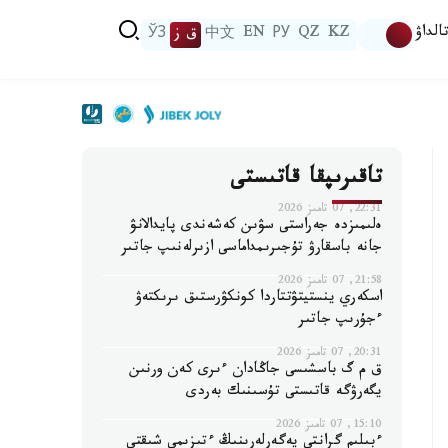
الداۋ
KZ
QZ
РУ
EN
中文
ق ز
ЎЗ
تاقىرىپقا قاتىستى
22:31, 07 تامىز 2026
ەلىمىزدە جەراستى سۋىن كەشەندى پايدالانۋ
جانە باسقارۋ تۇجىرىمداماسى ازىرلەنىپ جاتىر
21:58, 07 تامىز 2026
اسكەري ينستيتۋتتاردا كونكۋرستىق ىرىكتەۋ
ءجۇرىپ جاتىر
20:31, 07 تامىز 2026
ق م گ باسشىسى جاڭادان ءىرى كەن ورنىن
يگەرۋگە قاتىستى تۇسىنىك بەردى
15:10, 07 تامىز 2026
ءبىلىم گرانتى يەگەرلەرىنىڭ ءتىزىمى شىقتى