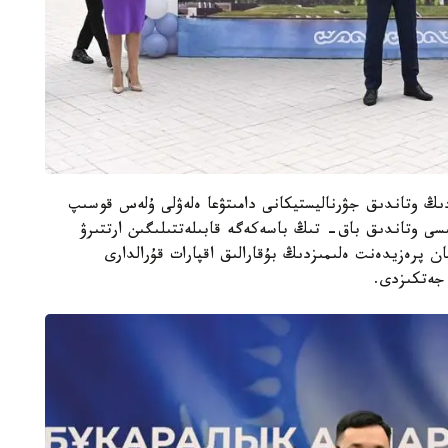
دىڭ وتاندىق جۋرناليستيكانى دامىتۋعا ەلەۋلى ۇلەس قوسىپ
ى وتاندىق باق- تىڭ باسەكەگە قابىلەتتىلىگىن ارتتىرۋ
ان پرەزيدەنت ەلىمىزدىڭ بۇقارالىق اقپارات قۇرالدارى
 جەتكىزدى.