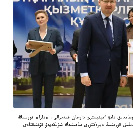
قوعامدىق دامۋ ءمينيسترى دارحان قىدىرالى، «دارا» قورىنىڭ
لىق قورىنىڭ ديرەكتورى ساعىنبەك شۇنكەيەۆ قۇتتىقتادى.