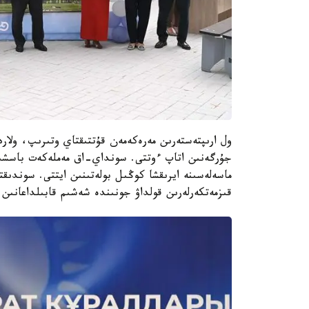
ول ارىپتەستەرىن مەرەكەمەن قۇتتىقتاي وتىرىپ، ولار
جۇرگەنىن اتاپ ءوتتى. سونداي-اق مەملەكەت باسشىس
ماسەلەسىنە ايرىقشا كوڭىل بولەتىنىن ايتتى. سوندىقت
قىزمەتكەرلەرىن قولداۋ جونىندە شەشىم قابىلداعانىن