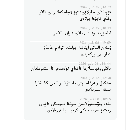
14:52, 07 تامىز 2026
قۇرىلتاي سايلاۋى: ءوز ۋچاسكەڭىزدى قالاي
وڭاي تابۋعا بولادى
10:39, 07 تامىز 2026
اتاجۇرتتا وقيدى تالاي قازاق بالاسى
19:09, 06 تامىز 2026
ۇلكەن الماتى اينالما جولىندا تولەم جاساۋ
ءتارتىبى وزگەردى
16:44, 06 تامىز 2026
بالالى وتباسىلارعا قانداي تولەمدەر قاراستىرىلعان
16:28, 06 تامىز 2026
جەڭىل ونەركاسىپتى دامىتۋعا ارنالعان 28 شارا
ىسكە اسىرىلادى
16:05, 06 تامىز 2026
ەلدە ينۆەستورلارمەن سوتقا دەيىنگى داۋدى
رەتتەۋ جونىندەگى كوميسسيا قۇرىلادى