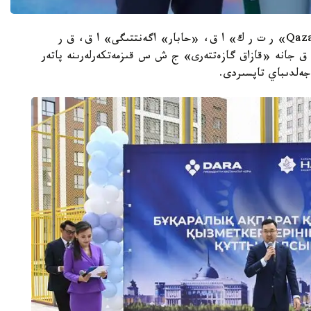
مەملەكەت باسشىسىنىڭ تاپسىرماسى بويىنشا «Qazaqstan» ر ت ر ك» ا ق، «حابار» اگەنتتىگى» ا ق، ق ر
ەنتىنىڭ تەلەراديوكەشەنى، «Qazcontent» ا ق جانە «قازاق گازەتتەرى» ج ش س قىزمەتكەرلەرىنە پاتەر
جەلدىباي تاپسىردى.