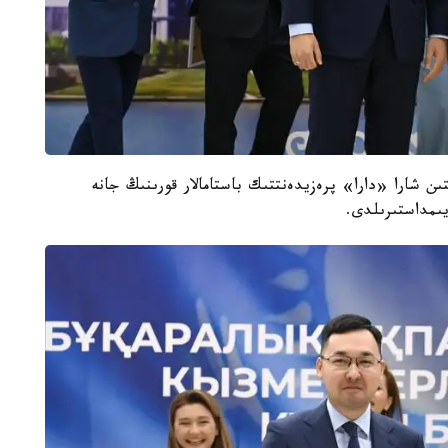
ىن شارا «دارا» پرەزيدەنتتىك باستامالار قورىنىڭ جانە
ىمداستىرىلدى.