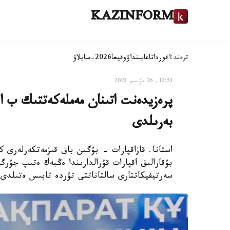
KAZINFORM
ترەند:
اقوردا
تاعايىنداۋ
وقيعا
2026-سايلاۋ
13:53, 26 ماۋسىم 2023
پرەزيدەنت اتىنان مەملەكەتتىك ب ا ق
بەرىلدى
استانا. قازاقپارات - بۇگىن باق قىزمەتكەرلەرى 
بۇقارالىق اقپارات قۇرالدارىندا ەڭبەك ەتىپ جۇرگ
سەرتيفيكاتتارى سالتاناتتى تۇردە تابىس ەتىلدى،