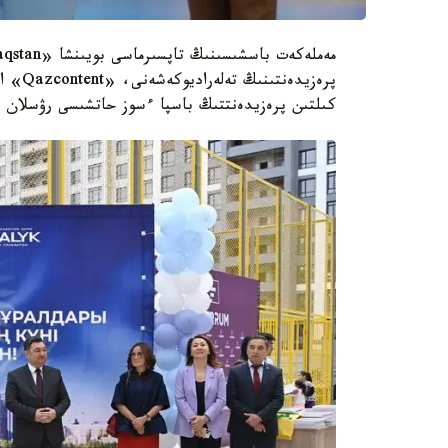
پرەزيد
كىلتىن پرەزيدەنتتىڭ باسپا ءسوز حاتشىسى رۋسلان 