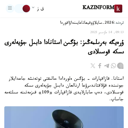
KAZINFORM
ق ز
ترەند:
2026-سايلاۋ
وقيعا
تاعايىنداۋ
اقوردا
09:13, 14 ماۋسىم 2023
ۇرەيگە بەرىلمەڭىز: بۇگىن استانادا دابىل جۇيەلەرى
ىسكە قوسىلادى
استانا. قازاقپارات - بۇگىن ەلوردادا حالىقتى توتەنشە جاعدايلار
جونىندە قۇلاقتاندىرۋعا ارنالعان دابىل جۇيەلەرى ىسكە
قوسىلادى، دەپ حابارلايدى قازاقپارات «109» قىزمەتىنە سىلتەمە
جاساپ.