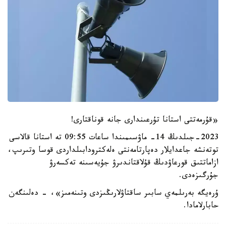
«قۇرمەتتى استانا تۇرعىندارى جانە قوناقتارى!
2023-جىلدىڭ 14- ماۋسىمىندا ساعات 09:55 تە استانا قالاسى
توتەنشە جاعدايلار دەپارتامەنتى ەلەكترودابىلداردى قوسا وتىرىپ،
ازاماتتىق قورعاۋدىڭ قۇلاقتاندىرۋ جۇيەسىنە تەكسەرۋ
جۇرگىزەدى.
ۇرەيگە بەرىلمەي سابىر ساقتاۋلارىڭىزدى وتىنەمىز»، - دەلىنگەن
حابارلامادا.