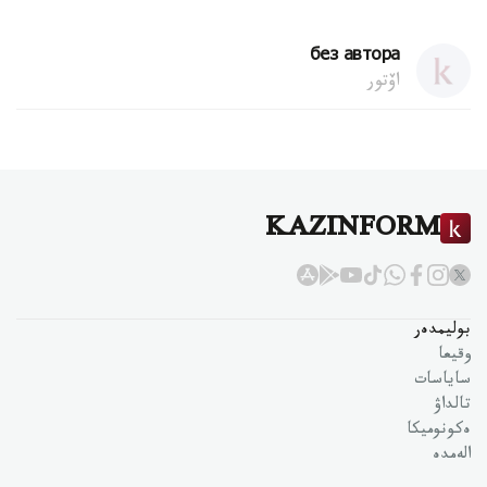
без автора
اۆتور
KAZINFORM
بوليمدەر
وقيعا
ساياسات
تالداۋ
ەكونوميكا
الەمدە