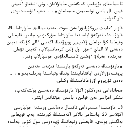
تانىماستاي بۇزىلىپ كەلگەنىن حابارلاعان. ونى انىقتاۋ ءتىپتى
قيىن. ال باسى تولىعىمەن مىجىلعان»، - دەپ ءتۇسىندىردى
دارىگەرلەر.
قازىر ءمايىت پروكۋراتۋرا مەن سوت-مەديتسينالىق ساراپتامانىڭ
قاراۋىندا، تەرگەۋ اياسىندا ساراپتاما جۇرگىزىپ جاتىر. قايعىلى
وقيعاعا كۋا بولعان ۆلاديمير پوپوۆتىڭ اكەسى ءالى كۇنگە دەيىن
دەنەنى الا الماي ءجۇر. ول ۇلىن كرەماتسيالاپ، كەيىن تۋعان
جەرىندە جەرلەۋ ءۇشىن تاسىمالداۋدى جوسپارلاپ وتىر.
«مارقۇمنىڭ دەنەسى تەرگەۋ بارىسىنا قىزمەت ەتەتىن
پروتسەدۋرالاردى اياقتامايىنشا ونىڭ وتباسىنا بەرىلمەيدى»، -
دەدى تۋرپروم اۋرۋحاناسىنىڭ وكىلى.
ەمحاناداعى دەرەككوز اكۋلا مارقۇمنىڭ دەنەسىن بولشەكتەپ،
ىشكى اعزاسى مەن قولىن، باسىن جۇتقانىن ايتتى.
8- ماۋسىمدا مىسىرداعى تانىمال دەمالىس ورنىندا جولبارىس
اكۋلاسى 23 جاستاعى بالانى اكەسىنىڭ كوزىنشە جەپ قويعانى
بەلگىلى بولدى. قايعىلى وقيعانىڭ ۆيدەوسى سول كۇنى جەلىدە