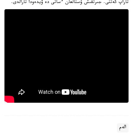
تاراپ كەتتى. جىرتقىش ۇستالعان ءساتى دە ۆيدەودا تارالدى.
الەم