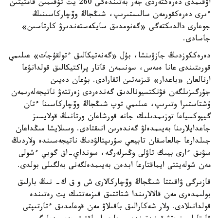
اۋقىمدى دەرەكتەردى جەر بەتىندەگى 260 يت تۇقىمىن قامتيتىن
ءىرى دەرەكقورمەن سالىستىرىپ، شىڭجاڭ وۆچاركاسىنىڭ
جوعارى دالدىكتەگى «گەنومدىق سايكەستەندىرۋ كارتاسىن»
جاسادى.
دەرەككوزدىڭ جازۋىنشا، بۇل «گەنەتيكالىق ءتولقۇجات» عىلىمي
قورىتىندى عانا ەمەس، سونىمەن قاتار پراكتيكالىق قولدانۋعا
ارنالعان «باعدار» قىزمەتىن اتقارادى. بۇعان دەيىن
جۇرگىزىلگەن فۋنكتسيونالدىق گەندەردى زەرتتەۋ ناتيجەلەرىمەن
ۇشتاستىرا وتىرىپ، عىلىمي توپ شىڭجاڭ وۆچاركاسىنا ءتان
گيپوكسياعا توزىمدىلىك جانە قورشاعان ورتانىڭ قولايسىز
جاعدايلارىنا بەيىمدەلۋ گەندەرىن انىقتادى. وسىلايشا مىڭداعان
جىلدارعا جالعاسقان تابيعي سۇرىپتالۋدىڭ ناتيجەسىندە ولاردىڭ
سۋىق ءارى بيىك تاۋلى وڭىرلەرگە، سونداي-اق گوبي ءشولى
مەن شولەيتتى ايماقتارعا ابدەن بەيىمدەلگەنى بەلگىلى بولدى.
قازىرگى ۋاقىتتا شىڭجاڭ وۆچاركالارى ش و ق ك- نىڭ بارلىق
بولىمدەرى مەن قالالارىندا شتاتتىق قىزمەتتىك يت رەتىندە
قولدانىلادى. ولار شەكارالىق باقىلاۋ مەن قوعامدىق ءتارتىپتى