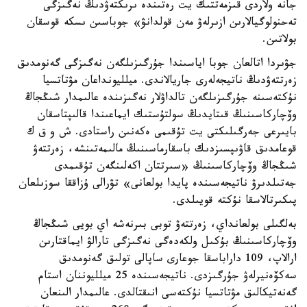
جانە ولاردى قىزمەتتىك يت رەتىندە ىرىكتەۋدىڭ نەگىزگى
تەحنولوگيالارىن ازىرلەۋ مەن قولدانۋ» جوباسىن ىسكە قوسقان
بولاتىن.
جۋىردا اتالعان جوبا اياسىندا جۇرگىزىلگەن نەگىزگى گەنومدىق
زەرتتەۋدىڭ ناتيجەلەرى جاريالاندى. ميلليونداعان مۋتاتسيا
نۇكتەسىنە جۇرگىزىلگەن تالداۋلار نەگىزىندە عالىمدار شىڭجاڭ
وۆچاركاسىنىڭ قىتايدىڭ سولتۇستىك ايماعىندا قالىپتاسقان
بايىرعى جەرگىلىكتى يت تۇقىمى ەكەنىن راستادى. ش و ق ك
قوعامدىق قاۋىپسىزدىك باسقارماسىنىڭ مالىمەتىنشە، زەرتتەۋ
شىڭجاڭ وۆچاركاسىنىڭ «سىرتتان اكەلىنگەن تۇقىمدى
جەتىلدىرۋ ناتيجەسىندە پايدا بولعانى» تۋرالى ۇزاققا سوزىلعان
پىكىرتالاسقا نۇكتە قويىلدى.
بەلگىلى بولعانداي، زەرتتەۋ توبى بىرنەشە اي بويى شىڭجاڭ
وۆچاركاسىنىڭ بۇكىل ولكەدەگى نەگىزگى تارالۋ ايماقتارىن
ارالاپ، 109 داراباسقا جوعارى ساپالى تولىق گەنومدىق
سەكۆەنيرلەۋ جۇرگىزدى. ناتيجەسىندە 25 ميلليوننان استام
گەنەتيكالىق مۋتاتسيا نۇكتەسى انىقتالدى. عالىمدار الىنعان