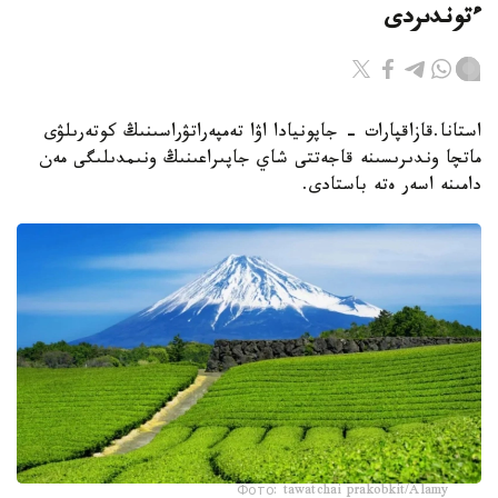
ءتوندىردى
استانا.قازاقپارات - جاپونيادا اۋا تەمپەراتۋراسىنىڭ كوتەرىلۋى
ماتچا وندىرىسىنە قاجەتتى شاي جاپىراعىنىڭ ونىمدىلىگى مەن
دامىنە اسەر ەتە باستادى.
Фото: tawatchai prakobkit/Alamy