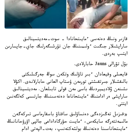
قازىر ونىڭ دەنەسى ءمايىتحانادا - سوت-مەديتسينالىق
ساراپشىلار جىگىت ءولىمىنىڭ جان تۇرشىگەرلىك جاي-جاپسارىن
ايتىپ بەردى.
بۇل تۋرالى Jauns حابارلادى.
قايعىلى وقيعادان ءبىر تاۋلىك وتكەن سوڭ جەرگىلىكتى
بالىقشىلار جىرتقىشتى تورمەن ۇستاپ العانى حابارلاندى. اكۋلا
ىشىنەن ۆلاديميردىڭ باسى مەن قولى تابىلعان. مەديتسينالىق
ساراپشى ەر ادامنىڭ ءمايىتحاناعا دەنەسىنىڭ جارتىسى كەلگەنىن
ايتتى.
«قىزىل تەڭىزدەگى دەنساۋلىق ساقتاۋ باسقارماسى تىركەگەن
مالىمەتتەرگە سايكەس، ءمايىت حۋرگاداداعى جالپى اۋرۋحانانىڭ
ءمايىتحاناسىنا دەنەنىڭ بولشەكتەنىپ، بەت-الپەتى ادام