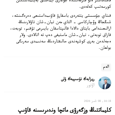
قامتاماسىز ەتۋ قىزمەتىندە جوعارى ايماقتىق بەيىمدىلىگىن
كورسەتىپ كەلەدى.
قىتاي جۇمىسشى يتتەردى باسقارۋ قاۋىمداستىعى دەرەگىنشە،
شىڭجاڭ وۆچاركاسى - التاي مەن تيان-شان تاۋلارىنىڭ
ارالىعىنداعى بايتاق دالادا قالىپتاسقان بايىرعى تۇقىم، توبەت،
قازاق توبەتى، تيان-شان ماستيفى دەپ تە اتالادى. ولار
ەجەلدەن بەرى كوشپەندى حالىقتاردىڭ سەنىمدى سەرىگى
بولعان.
الەم
ريزابەك نۇسىپبەك ۇلى
اۆتور
16:18, 08 تامىز 2026
كليماتتىڭ وزگەرۋى ماتچا وندىرىسىنە قاۋىپ