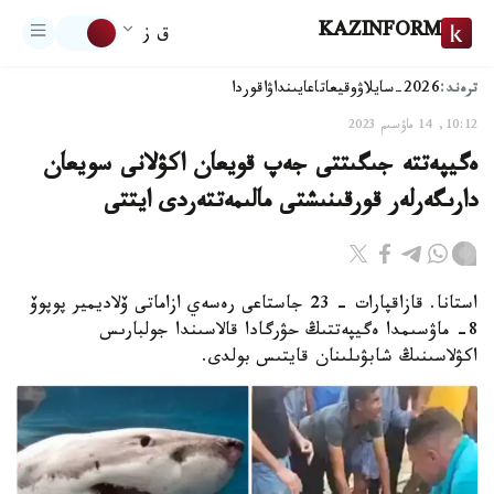
KAZINFORM
ق ز
ترەند:
2026-سايلاۋ
وقيعا
تاعايىنداۋ
اقوردا
10:12, 14 ماۋسىم 2023
ەگيپەتتە جىگىتتى جەپ قويعان اكۋلانى سويعان
دارىگەرلەر قورقىنىشتى مالىمەتتەردى ايتتى
استانا. قازاقپارات - 23 جاستاعى رەسەي ازاماتى ۆلاديمير پوپوۆ
8- ماۋسىمدا ەگيپەتتىڭ حۋرگادا قالاسىندا جولبارىس
اكۋلاسىنىڭ شابۋىلىنان قايتىس بولدى.