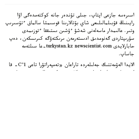
اسىرەسە جازعى اپتاپ، جىلى تۇندەر جانە كوكتەمدەگى اۋا
رايىنىڭ قۇبىلمالىلىعى شاي بۇتالارىنا قوسىمشا سالماق ءتۇسىرىپ
وتىر. عالىمدار ماسەلەنى شەشۋ ءۇشىن ىستىققا ءتوزىمدى
سۇرىپتاردى گەنومدىق ادىستەرمەن ىرىكتەۋگە كىرىسكەن، دەپ
حابارلايدى turkystan.kz newscientist.com-عا سىلتەمە
جاساپ.
الايدا الەۋمەتتىك جەلىلەردە تاراعان «تەمپەراتۋرا تاعى 1°C- قا
كوتەرىلسە، ماتچا مۇلدە جوعالادى» دەگەن مالىمدەمەنى عىلىمي
تۇرعىدان دالەلدەنگەن بولجام دەۋگە بولمايدى. قازىرگى
زەرتتەۋلەر كليماتتىڭ جىلىنۋى ءونىم كولەمىن ازايتىپ، جوعارى
ساپالى ماتچانىڭ ءدامىن وزگەرتۋى مۇمكىن ەكەنىن كورسەتەدى.
ءبىراق ناقتى ءبىر گرادۋسقا بايلانعان جويىلۋ شەگى انىقتالعان
جوق.
ماتچا كادىمگى كەپتىرىلگەن شاي جاپىراعىنان ەمەس، تەنچا
دەپ اتالاتىن ارنايى شيكىزاتتان دايىندالادى. ەگىن جيناۋعا
بىرنەشە اپتا قالعاندا شاي بۇتالارى كۇن ساۋلەسىنەن