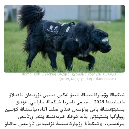
Фото: ҚХР Шыңжаң Өндіріс-құрылыс корпусы (ШӨҚК)
Қоғамдық қауіпсіздік басқармасы
شىڭجاڭ وۆچاركاسىنىڭ شىعۋ تەگىن عىلىمي تۇرعىدان ناقتىلاۋ
ماقساتىندا 2025 -جىلعى تامىزدا شىڭجاڭ ساياسي-قۇقىق
ينستيتۋتىنىڭ باس بولۋىمەن قىتاي عىلىم اكادەمياسىنىڭ كۋنمين
زوولوگيا ينستيتۋتى جانە شوقك قىزمەتتىك يتتەر ورتالىعى
بىرلەسىپ، «شىڭجاڭ وۆچاركاسىنىڭ تۇقىمدىق تازالىعىن ساقتاۋ