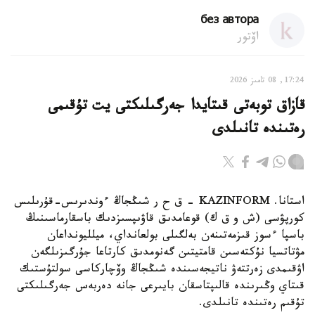
без автора
اۆتور
17:24, 08 تامىز 2026
قازاق توبەتى قىتايدا جەرگىلىكتى يت تۇقىمى
رەتىندە تانىلدى
استانا. KAZINFORM – ق ح ر شىڭجاڭ ءوندىرىس-قۇرىلىس
كورپۋسى (ش و ق ك) قوعامدىق قاۋىپسىزدىك باسقارماسىنىڭ
باسپا ءسوز قىزمەتىنەن بەلگىلى بولعانداي، ميلليونداعان
مۋتاتسيا نۇكتەسىن قامتيتىن گەنومدىق كارتاعا جۇرگىزىلگەن
اۋقىمدى زەرتتەۋ ناتيجەسىندە شىڭجاڭ وۆچاركاسى سولتۇستىك
قىتاي وڭىرىندە قالىپتاسقان بايىرعى جانە دەربەس جەرگىلىكتى
تۇقىم رەتىندە تانىلدى.