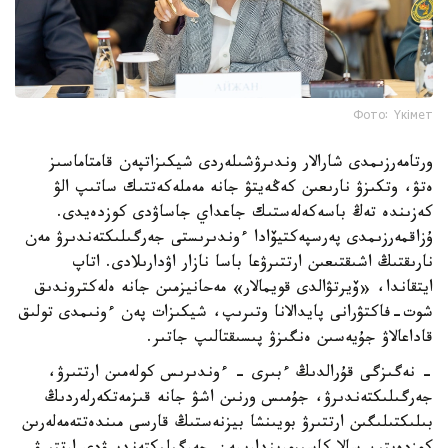
Фото: Үкімет
ورتامەرزىمدى شارالار وندىرۋشىلەردى شيكىزاتپەن قامتاماسىز
ەتۋ، وتكىزۋ نارىعىن كەڭەيتۋ جانە مەملەكەتتىك ساتىپ الۋ
كەزىندە تەڭ باسەكەلەستىك جاعداي جاساۋدى كوزدەيدى.
ۇزاقمەرزىمدى پەرسپەكتيۆادا ءوندىرىستى جەرگىلىكتەندىرۋ مەن
نارىقتىڭ اشىقتىعىن ارتتىرۋعا باسا نازار اۋدارىلادى. اتاپ
ايتقاندا، «ۆيرتۋالدى قويمالار» مەحانيزمىن جانە ەلەكتروندىق
شوت-فاكتۋرانى پايدالانا وتىرىپ، شيكىزات پەن ءونىمدى تولىق
قاداعالاۋ جۇيەسىن ەنگىزۋ پىسىقتالىپ جاتىر.
- نەگىزگى قۇرالدىڭ ءبىرى - ءوندىرىس كولەمىن ارتتىرۋ،
جەرگىلىكتەندىرۋ، جۇمىس ورنىن اشۋ جانە قىزمەتكەرلەردىڭ
بىلىكتىلىگىن ارتتىرۋ بويىنشا بيزنەستىڭ قارسى مىندەتتەمەلەرىن