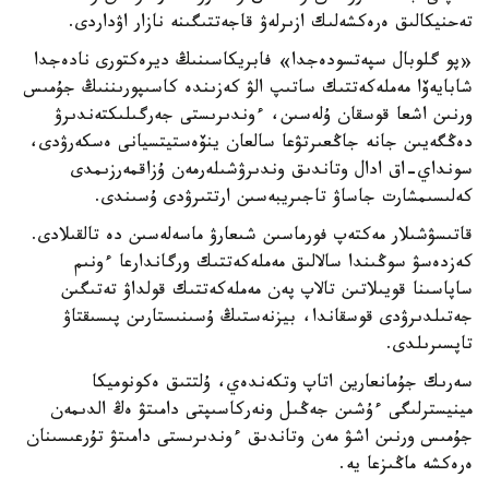
تەحنيكالىق ەرەكشەلىك ازىرلەۋ قاجەتتىگىنە نازار اۋداردى.
«پو گلوبال سپەتسودەجدا» فابريكاسىنىڭ ديرەكتورى نادەجدا
شابايەۆا مەملەكەتتىك ساتىپ الۋ كەزىندە كاسىپورىننىڭ جۇمىس
ورنىن اشعا قوسقان ۇلەسىن، ءوندىرىستى جەرگىلىكتەندىرۋ
دەڭگەيىن جانە جاڭعىرتۋعا سالعان ينۆەستيتسيانى ەسكەرۋدى،
سونداي-اق ادال وتاندىق وندىرۋشىلەرمەن ۇزاقمەرزىمدى
كەلىسىمشارت جاساۋ تاجىريبەسىن ارتتىرۋدى ۇسىندى.
قاتىسۋشىلار مەكتەپ فورماسىن شىعارۋ ماسەلەسىن دە تالقىلادى.
كەزدەسۋ سوڭىندا سالالىق مەملەكەتتىك ورگاندارعا ءونىم
ساپاسىنا قويىلاتىن تالاپ پەن مەملەكەتتىك قولداۋ تەتىگىن
جەتىلدىرۋدى قوسقاندا، بيزنەستىڭ ۇسىنىستارىن پىسىقتاۋ
تاپسىرىلدى.
سەرىك جۇمانعارين اتاپ وتكەندەي، ۇلتتىق ەكونوميكا
مينيسترلىگى ءۇشىن جەڭىل ونەركاسىپتى دامىتۋ ەڭ الدىمەن
جۇمىس ورنىن اشۋ مەن وتاندىق ءوندىرىستى دامىتۋ تۇرعىسىنان
ەرەكشە ماڭىزعا يە.