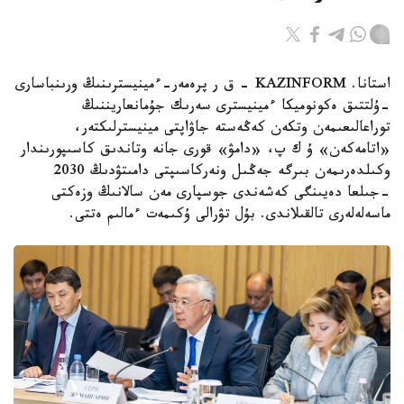
استانا. KAZINFORM - ق ر پرەمەر-ءمينيسترىنىڭ ورىنباسارى
-ۇلتتىق ەكونوميكا ءمينيسترى سەرىك جۇمانعاريننىڭ
توراعالىعىمەن وتكەن كەڭەستە جاۋاپتى مينيسترلىكتەر،
«اتامەكەن» ۇ ك پ، «دامۋ» قورى جانە وتاندىق كاسىپورىندار
وكىلدەرىمەن بىرگە جەڭىل ونەركاسىپتى دامىتۋدىڭ 2030
-جىلعا دەيىنگى كەشەندى جوسپارى مەن سالانىڭ وزەكتى
ماسەلەلەرى تالقىلاندى. بۇل تۋرالى ۇكىمەت ءمالىم ەتتى.