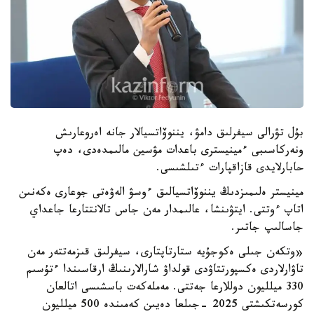
بۇل تۋرالى سيفرلىق دامۋ، يننوۆاتسيالار جانە اەروعارىش
ونەركاسىبى ءمينيسترى باعدات مۋسين مالىمدەدى، دەپ
حابارلايدى قازاقپارات ءتىلشىسى.
مينيستر ەلىمىزدىڭ يننوۆاتسيالىق ءوسۋ الەۋەتى جوعارى ەكەنىن
اتاپ ءوتتى. ايتۋىنشا، عالىمدار مەن جاس تالانتتارعا جاعداي
جاسالىپ جاتىر.
«وتكەن جىلى ەكوجۇيە ستارتاپتارى، سيفرلىق قىزمەتتەر مەن
تاۋارلاردى ەكسپورتتاۋدى قولداۋ شارالارىنىڭ ارقاسىندا ءتۇسىم
330 ميلليون دوللارعا جەتتى. مەملەكەت باسشىسى اتالعان
كورسەتكىشتى 2025 -جىلعا دەيىن كەمىندە 500 ميلليون