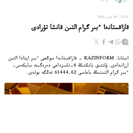
13:52, 06 تامىز 2026
قازاقستاندا ءبىر گرام التىن قانشا تۇرادى
استانا. KAZINFORM - قازاقستاندا سوڭعى ءبىر اپتادا التىن
ارزاندادى. ۇلتتىق بانكتىڭ 6-تامىزداعى دەرەگىنە سايكەس،
ءبىر گرام التىننىڭ باعاسى 61444,62 تەڭگە بولدى.