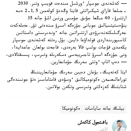
— كەشەندى جوسپار ءورشىل مىندەت قويىپ وتىر. 2030
-جىلعا قاراي شيكىزاتتى قايتا وڭدەۋ كولەمىن 1,5-2 ەسە
ارتتىرۋ، 40 مىڭعا جۋىق جۇمىس ورنىن اشۋ جانە 35
ينۆەستيتسيالىق جوبانى جۇزەگە اسىرۋ مىندەتى تۇر. مەملەكەت
جەرگىلىكتەندىرۋدى ارتتىراتىن جانە ءوندىرىستى دامىتاتىن
كاسىپورىنداردى قولداۋعا دايىن. بۇل رەتتە كەشەندى جوسپار
يكەمدى قۇجات بولىپ قالا بەرەدى، قاجەت بولعان جاعدايدا،
ونى جۇزەگە اسىرۋ تاجىريبەسى ەسكەرىلە وتىرىپ، پىسىقتالادى،
— دەپ اتاپ ءوتتى سەرىك جۇمانعارين.
ايتا كەتەيىك، بۇعان دەيىن سەرىك جۇمانعاريننىڭ
توراعالىعىمەن ەكونوميكالىق ءوسۋدى قامتاماسىز ەتۋ جونىندەگى
شتابتىڭ كەزەكتى وتىرىسى وتكەن بولاتىن.
بيلىك جانە ساياسات
ەكونوميكا
باقىتجول كاكەش
اۆتور