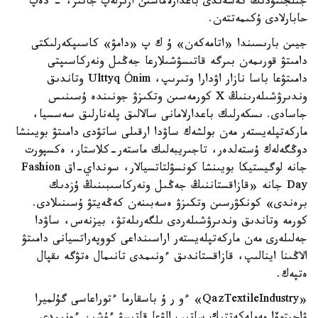
جىلجىتۋدىڭ كەشەندى باعدارلاماسىن ازىرلەپ جاتىر، - دەپ
حابارلادى ۇكىمەتتەن.
جيىن بارىسىندا «اتامەكەن» ۇ ك پ «دامۋ» كاسىپكەرلىكتى
دامىتۋ قورىمەن بىرگە قاتىسۋشىلارعا جەڭىل ونەركاسىپتى
دامىتۋعا باسا نازار اۋدارا وتىرىپ، Ulttyq Ónim وتاندىق
وندىرۋشىلەرىنىڭ X كورمەسىن وتكىزۋ جونىندە ۇسىنىس
جاسادى. ىسكەرلىك باعدارلامانى سالالىق پلەنارلىق سەسسيا،
ماركەتپلەيستەر مەن بولشەك ساۋدا ارقىلى ساتۋدى دامىتۋ بويىنشا
دوڭگەلەك ۇستەلدەر، تاجىريبەلىك ماستەر-كلاستار، ەكسپورت
جانە لوگيستيكا بويىنشا كونسۋلتاتسيالار، سونداي-اق Fashion
Day جانە «قازاقستاننىڭ جەڭىل ونەركاسىبىنىڭ ۇزدىك
برەندى» كونكۋرسىن وتكىزۋ ەسەبىنەن كەڭەيتۋ ۇسىنىلادى.
كورمە وتاندىق وندىرۋشىلەردى ىلگەرىلەتۋ، بيزنەس، ساۋدا
جەلىلەرى مەن ماركەتپلەيستەر اراسىنداعى كووپەراتسيانى دامىتۋ
الاڭىنا اينالىپ، قازاقستاندىق ءونىمدى تانىمال ەتۋگە ىقپال
ەتپەك.
«QazTextileIndustry» ءو ر ۇ باسقارما ءتوراعاسى گۇلميرا