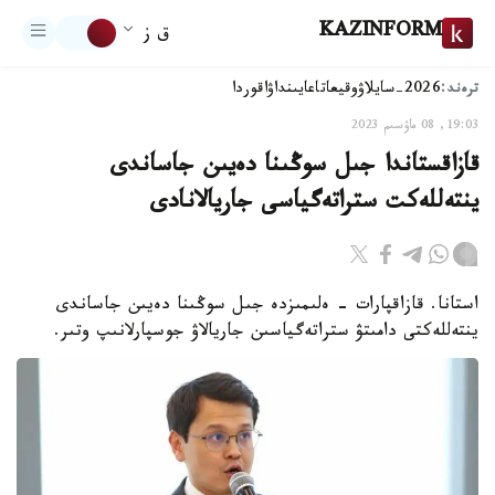
KAZINFORM
ق ز
ترەند:
2026-سايلاۋ
وقيعا
تاعايىنداۋ
اقوردا
19:03, 08 ماۋسىم 2023
قازاقستاندا جىل سوڭىنا دەيىن جاساندى
ينتەللەكت ستراتەگياسى جاريالانادى
استانا. قازاقپارات - ەلىمىزدە جىل سوڭىنا دەيىن جاساندى
ينتەللەكتى دامىتۋ ستراتەگياسىن جاريالاۋ جوسپارلانىپ وتىر.