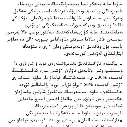
ساۋدا جانە ينتەگراتسيا مينيسترلىگىنىڭ مالىمەتى بويىنشا،
ەلىمىزدەگى وتاندىق وندىرۋشىلەردىڭ باسىم بولىگى جەڭىل
ونەركاسىپ جانە اۋىل شارۋاشىلىعىندا شوعىرلانعان. بۇگىنگى
تاڭدا وتاندىق ونىمگە سۇرانىستىڭ نەگىزگى درايۆەرى
مەملەكەتتىك جانە كۆازيمەملەكەتتىك سەكتور بولىپ قالا بەرەدى.
سونىمەن قاتار سالادا سىرتقى ساۋداداعى يمپورت ءالى دە ەداۋىر
باسىم. بۇل وتاندىق ءوندىرىستى ودان ءارى دامىتۋدىڭ
ايتارلىقتاي الەۋەتىن كورسەتەدى.
- بۇگىندە قازاقستاندىق وندىرۋشىلەردى قولداۋ شارالارى دا
ۇسىنىلىپ وتىر. وتاندىق تاۋارلار ءۇشىن سورە كەڭىستىگىنىڭ
كەمىندە %30- ى، مەملەكەتتىك قولداۋ بار ساۋدا نىساندارى
ءۇشىن كەمىندە %50 ءبولۋ تۋرالى نورما زاڭنامالىق تۇردە
بەكىتىلگەن. ساۋدا جەلىلەرىنىڭ جەتكىزۋ شارتىن جاساۋدان
نەگىزسىز باس تارتۋى مەن جالداۋ اقىسىن اسىرۋ جاعدايى
شەكتەلدى. سونىمەن قاتار پرەمەر-ءمينيستردىڭ
تاپسىرماسىمەن، ساۋدا جانە ينتەگراتسيا مينيسترلىگى
«قازاقستاندا جاسالعان» برەندى بويىنشا ءونىمدى قولداۋ مەن