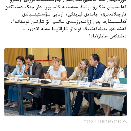
كوزدەيتىن سالا كاسىپورىندارىمەن جەرگىلىكتەندىرۋدى ارتتىرۋ
كەلىسىمىن ەنگىزۋ. ونىڭ ەسەسىنە كاسىپورىندار جەڭىلدەتىلگەن
قارجىلاندىرۋ، جابدىق ليزينگى، ارنايى ينۆەستيتسيالىق
كەلىسىمشارت پەن ۇزاقمەرزىمدى ساتىپ الۋ شارتىن قوسقاندا،
كەشەندى مەملەكەتتىك قولداۋ شارالارىنا سەنە الادى، -
دەلىنگەن حابارلامادا.
Фото: Правительство РК