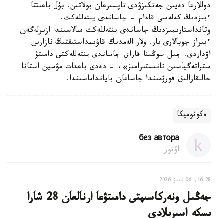
دوللارعا دەيىن جەتكىزۋدى تاپسىرعان بولاتىن. بۇل باعىتتا
ءبىزدىڭ كەلەسى قادام - جاساندى ينتەللەكت.
وتانداستارىمىزدىڭ جاساندى ينتەللەكت سالاسىندا ازىرلەگەن
ءبىراز جوبالارى بار. ولار الەمدىك قاۋىمداستىقتىڭ نازارىن
اۋداردى. جىل سوڭىنا قاراي جاساندى ينتەللەكتى دامىتۋ
ستراتەگياسىن تانىستىرامىز»، - دەدى باعدات مۋسين استانا
حالىقارالىق فورۋمىندا جاساعان بايانداماسىندا.
ەكونوميكا
без автора
اۆتور
16:28, 06 تامىز 2026
جەڭىل ونەركاسىپتى دامىتۋعا ارنالعان 28 شارا
ىسكە اسىرىلادى