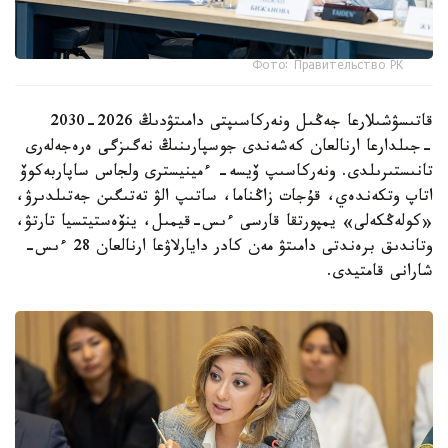
Фото: Правительство РК
قاتىسۋشىلارعا جەڭىل ونەركاسىپتى دامىتۋدىڭ 2026-2030
-جىلدارعا ارنالعان كەشەندى جوسپارىنىڭ نەگىزگى ەرەجەلەرى
تانىستىرىلدى. ونەركاسىپ ۆيسە- ءمينيسترى ولجاس ساپاربەكوۆ
اتاپ وتكەندەي، قۇجات زاڭناما، ساتىپ الۋ تەتىگىن جەتىلدىرۋ،
«كولەڭكەلى» يمپورتقا قارسى ءىس-قيمىل، ينۆەستيتسيا تارتۋ،
وتاندىق برەندتى دامىتۋ مەن كادر دايارلاۋعا ارنالعان 28 ءىس-
شارانى قامتيدى.