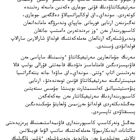
ۋاحيتوۆا مەملەكەتتىك ساتىپ الۋعا قاتىسۋ ءۇشىن ءونىمدى
سەرتيفيكاتتاۋدىڭ قۇنى جوعارى ەكەنىن ماسەلە رەتىندە
كوتەردى. سونداي-اق لوكاليزاتسيالاۋ دەڭگەيى جوعارى،
نەگىزىنەن ارنايى فورمانى جاپپاي وندىرۋگە ماماندانعان
كاسىپورىندار مەن ءوز برەندتەرىن دامىتىپ جاتقان
وندىرۋشىلەرگە ارنالعان مەملەكەتتىك قولداۋ شارالارىن سارالاپ
قولدانۋدى ۇسىندى.
سەرىك جۇمانعارين سەرتيفيكاتتاۋ ءونىمنىڭ ساپاسى مەن
قاۋىپسىزدىگىن قامتاماسىز ەتۋدىڭ قاجەتتى قۇرالى بولىپ قالا
بەرەتىنىن اتاپ ءوتتى. سونداي-اق ساۋدا جانە ينتەگراتسيا
مينيسترلىگىنە سەرتيفيكاتتاۋ قۇنىن تومەندەتۋ، ارنايى
ينۆەستيتسيالىق كەلىسىمشارت بويىنشا جۇمىس ىستەيتىن
كاسىپورىنداردىڭ سەرتيفيكاتتار مەن جەكەلەگەن
جەڭىلدىكتەردى قولدانۋ مەرزىمىن ۇلعايتۋ مۇمكىندىگىن
پىسىقتاۋدى تاپسىردى.
جەڭىل ونەركاسىپ كاسىپورىندارى قاۋىمداستىعىنىڭ پرەزيدەنتى
سالتانات ابدىكارىموۆا مەملەكەتتىك ساتىپ الۋعا قويىلاتىن
تالاپتى جەتىلدىرۋ مەن وتاندىق وندىرۋشىلەر ءۇشىن ۇلگىلىك