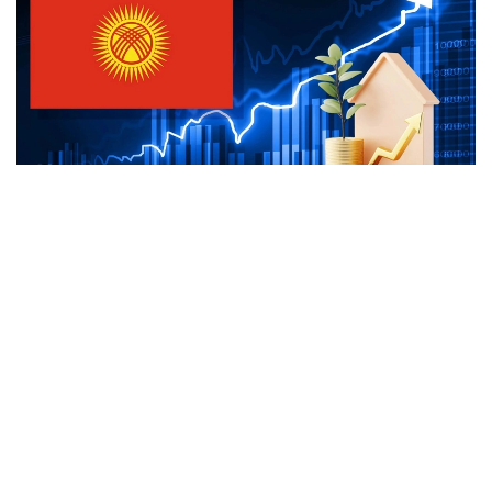
Коллаж: e-cis.info
ونىڭ ايتۋىنشا، بۇگىندە قىتاي الدىنداعى بەرەشەك ەلدىڭ جالپى
سىرتقى قارىزىنىڭ 20 پايىزدان ءسال استامىن عانا قۇرايدى.
قالعان بولىگى نەگىزىنەن ازيا دامۋ بانكى، دۇنيەجۇزىلىك بانك،
حالىقارالىق ۆاليۋتا قورى جانە باسقا دا كرەديتورلاردىڭ ۇزاق
مەرزىمدى جەڭىلدەتىلگەن نەسيەلەرىنەن تۇرادى.
ادىلبەك قاسىماليەۆتىڭ ايتۋىنشا، قىرعىزستان زاڭناماسىنا
سايكەس مەملەكەتتىك قارىزدىڭ جالپى ىشكى ونىمگە
شاققانداعى ۇلەسى 60 پايىزدان اسپاۋى ءتيىس. الايدا