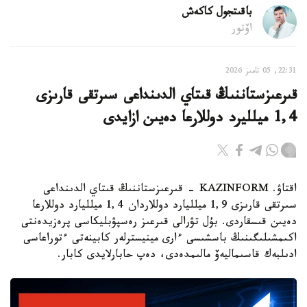
باقىتجول كاكەش
اۆتور
22:31, 05 تامىز 2026
قىرعىزستاننىڭ قىتاي الدىنداعى سىرتقى قارىزى
1,4 ميلليرد دوللارعا دەيىن ازايدى
اقتاۋ. KAZINFORM - قىرعىزستاننىڭ قىتاي الدىنداعى
سىرتقى قارىزى 1,9 ميلليارد دوللاردان 1,4 ميلليارد دوللارعا
دەيىن قىسقاردى. بۇل تۋرالى قىرعىز رەسپۋبليكاسى پرەزيدەنتى
اكىمشىلىگىنىڭ باسشىسى ءارى مينيسترلەر كابينەتى ءتوراعاسى
ادىلبەك قاسىماليەۆ مالىمدەدى، دەپ حابارلايدى كابار.