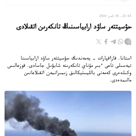
22:44, 05 تامىز 2026
حۋسيتتەر ساۋد ارابياسىنىڭ تانكەرىن اتقىلادى
استانا. قازاقپارات - يەمەندىك حۋسيتتەر ساۋد ارابياسىنا
تيەسىلى تاعى ءبىر مۇناي تانكەرىنە شابۋىل جاسادى. قوزعالىس
وكىلدەرى كەمەنى بالليستيكالىق زىمىرانمەن اتقىلاعانىن
مالىمدەدى.