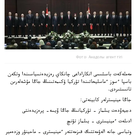
Фото: Анадолы агенттігі
مەملەكەت باسشىسى انكاراداعى چانكاي رەزيدەنسياسىندا وتكەن
باسپا ءسوز ءماسليحاتىندا تۇركيا ۇكىمەتىنىڭ جاڭا مۇشەلەرىن
تانىستىردى.
جاڭا مينيسترلەر كابينەتى:
دجيەۆدەت يىلماز - تۇركيانىڭ جاڭا ۆيسە- پرەزيدەنتى
ادىلەت ءمينيسترى - يىلماز تۋنچ
وتباسى جانە الەۋمەتتىك قىزمەتتەر ءمينيسترى - ماحينۋر وزدەمير