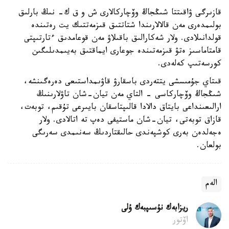
قازىرگى ۋاقىتتا شىڭجاڭ وۆچاركالارى ش و ق ك- نىڭ بارلىق
بولىمدەرى مەن قالالارىندا شتاتتىق قىزمەتتىك يت رەتىندە
قولدانىلادى. ولار شەكارالىق باقىلاۋ مەن قوعامدىق ءتارتىپتى
قامتاماسىز ەتۋ قىزمەتىندە جوعارى ايماقتىق بەيىمدىلىگىن
كورسەتىپ كەلەدى.
قىتاي جۇمىسشى يتتەردى باسقارۋ قاۋىمداستىعى دەرەگىنشە،
شىڭجاڭ وۆچاركاسى - التاي مەن تيان-شان تاۋلارىنىڭ
ارالىعىنداعى بايتاق دالادا قالىپتاسقان بايىرعى تۇقىم، توبەت،
قازاق توبەتى، تيان-شان ماستيفى دەپ تە اتالادى. ولار
ەجەلدەن بەرى كوشپەندى حالىقتاردىڭ سەنىمدى سەرىگى
بولعان.
الەم
ريزابەك نۇسىپبەك ۇلى
اۆتور