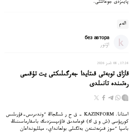
پايىزدى جوعالتتى.
الەم
без автора
اۆتور
17:24, 08 تامىز 2026
قازاق توبەتى قىتايدا جەرگىلىكتى يت تۇقىمى
رەتىندە تانىلدى
استانا. KAZINFORM – ق ح ر شىڭجاڭ ءوندىرىس-قۇرىلىس
كورپۋسى (ش و ق ك) قوعامدىق قاۋىپسىزدىك باسقارماسىنىڭ
باسپا ءسوز قىزمەتىنەن بەلگىلى بولعانداي، ميلليونداعان