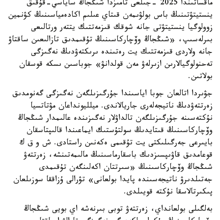
ماقساتىندا 2025 -جىلعى تامىزدا شىڭجاڭ ساياسي-قۇقىق
ينستيتۋتىنىڭ باس بولۋىمەن قىتاي عىلىم اكادەمياسىنىڭ كۋنمين
زوولوگيا ينستيتۋتى جانە شوقك قىزمەتتىك يتتەر ورتالىعى
بىرلەسىپ، «شىڭجاڭ وۆچاركاسىنىڭ تۇقىمدىق تازالىعىن ساقتاۋ
جانە ولاردى قىزمەتتىك يت رەتىندە ىرىكتەۋدىڭ نەگىزگى
تەحنولوگيالارىن ازىرلەۋ مەن قولدانۋ» جوباسىن ىسكە قوسقان
بولاتىن.
جۋىردا اتالعان جوبا اياسىندا جۇرگىزىلگەن نەگىزگى گەنومدىق
زەرتتەۋدىڭ ناتيجەلەرى جاريالاندى. ميلليونداعان مۋتاتسيا
نۇكتەسىنە جۇرگىزىلگەن تالداۋلار نەگىزىندە عالىمدار شىڭجاڭ
وۆچاركاسىنىڭ قىتايدىڭ سولتۇستىك ايماعىندا قالىپتاسقان
بايىرعى جەرگىلىكتى يت تۇقىمى ەكەنىن راستادى. ش و ق ك
قوعامدىق قاۋىپسىزدىك باسقارماسىنىڭ مالىمەتىنشە، زەرتتەۋ
شىڭجاڭ وۆچاركاسىنىڭ «سىرتتان اكەلىنگەن تۇقىمدى
جەتىلدىرۋ ناتيجەسىندە پايدا بولعانى» تۋرالى ۇزاققا سوزىلعان
پىكىرتالاسقا نۇكتە قويىلدى.
بەلگىلى بولعانداي، زەرتتەۋ توبى بىرنەشە اي بويى شىڭجاڭ