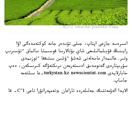
Фото: tawatchai prakobkit/Alamy
اسىرەسە جازعى اپتاپ، جىلى تۇندەر جانە كوكتەمدەگى اۋا
رايىنىڭ قۇبىلمالىلىعى شاي بۇتالارىنا قوسىمشا سالماق ءتۇسىرىپ
وتىر. عالىمدار ماسەلەنى شەشۋ ءۇشىن ىستىققا ءتوزىمدى
سۇرىپتاردى گەنومدىق ادىستەرمەن ىرىكتەۋگە كىرىسكەن، دەپ
حابارلايدى turkystan.kz newscientist.com-عا سىلتەمە
جاساپ.
الايدا الەۋمەتتىك جەلىلەردە تاراعان «تەمپەراتۋرا تاعى 1°C- قا
كوتەرىلسە، ماتچا مۇلدە جوعالادى» دەگەن مالىمدەمەنى عىلىمي
تۇرعىدان دالەلدەنگەن بولجام دەۋگە بولمايدى. قازىرگى
زەرتتەۋلەر كليماتتىڭ جىلىنۋى ءونىم كولەمىن ازايتىپ، جوعارى
ساپالى ماتچانىڭ ءدامىن وزگەرتۋى مۇمكىن ەكەنىن كورسەتەدى.
ءبىراق ناقتى ءبىر گرادۋسقا بايلانعان جويىلۋ شەگى انىقتالعان