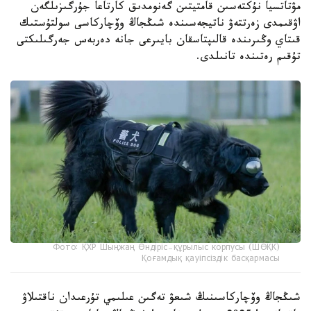
مۋتاتسيا نۇكتەسىن قامتيتىن گەنومدىق كارتاعا جۇرگىزىلگەن
اۋقىمدى زەرتتەۋ ناتيجەسىندە شىڭجاڭ وۆچاركاسى سولتۇستىك
قىتاي وڭىرىندە قالىپتاسقان بايىرعى جانە دەربەس جەرگىلىكتى
تۇقىم رەتىندە تانىلدى.
Фото: ҚХР Шыңжаң Өндіріс-құрылыс корпусы (ШӨҚК)
Қоғамдық қауіпсіздік басқармасы
شىڭجاڭ وۆچاركاسىنىڭ شىعۋ تەگىن عىلىمي تۇرعىدان ناقتىلاۋ