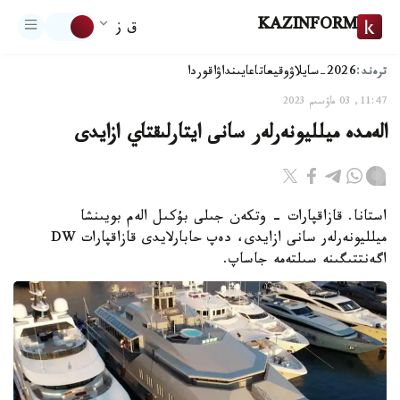
KAZINFORM
ق ز
ترەند:
2026-سايلاۋ
وقيعا
تاعايىنداۋ
اقوردا
11:47, 03 ماۋسىم 2023
الەمدە ميلليونەرلەر سانى ايتارلىقتاي ازايدى
استانا. قازاقپارات - وتكەن جىلى بۇكىل الەم بويىنشا
ميلليونەرلەر سانى ازايدى، دەپ حابارلايدى قازاقپارات DW
اگەنتتىگىنە سىلتەمە جاساپ.