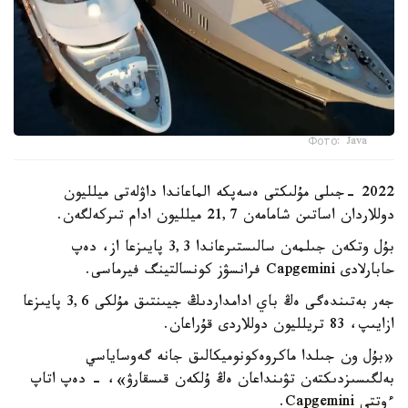
Фото: Java
2022 -جىلى مۇلىكتى ەسەپكە الماعاندا داۋلەتى ميلليون
دوللاردان اساتىن شامامەن 21,7 ميلليون ادام تىركەلگەن.
بۇل وتكەن جىلمەن سالىستىرعاندا 3,3 پايىزعا از، دەپ
حابارلادى Capgemini فرانسۋز كونسالتينگ فيرماسى.
جەر بەتىندەگى ەڭ باي ادامداردىڭ جيىنتىق مۇلكى 3,6 پايىزعا
ازايىپ، 83 تريلليون دوللاردى قۇراعان.
«بۇل ون جىلدا ماكروەكونوميكالىق جانە گەوساياسي
بەلگىسىزدىكتەن تۋىنداعان ەڭ ۇلكەن قىسقارۋ»، - دەپ اتاپ
ءوتتى Capgemini.