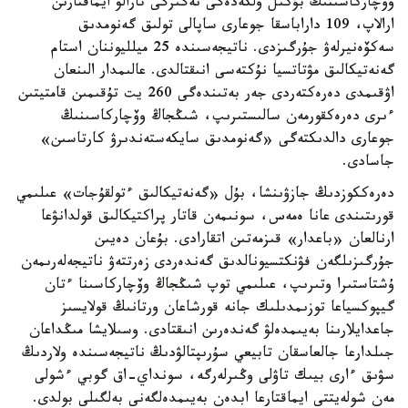
وۆچاركاسىنىڭ بۇكىل ولكەدەگى نەگىزگى تارالۋ ايماقتارىن
ارالاپ، 109 داراباسقا جوعارى ساپالى تولىق گەنومدىق
سەكۆەنيرلەۋ جۇرگىزدى. ناتيجەسىندە 25 ميلليوننان استام
گەنەتيكالىق مۋتاتسيا نۇكتەسى انىقتالدى. عالىمدار الىنعان
اۋقىمدى دەرەكتەردى جەر بەتىندەگى 260 يت تۇقىمىن قامتيتىن
ءىرى دەرەكقورمەن سالىستىرىپ، شىڭجاڭ وۆچاركاسىنىڭ
جوعارى دالدىكتەگى «گەنومدىق سايكەستەندىرۋ كارتاسىن»
جاسادى.
دەرەككوزدىڭ جازۋىنشا، بۇل «گەنەتيكالىق ءتولقۇجات» عىلىمي
قورىتىندى عانا ەمەس، سونىمەن قاتار پراكتيكالىق قولدانۋعا
ارنالعان «باعدار» قىزمەتىن اتقارادى. بۇعان دەيىن
جۇرگىزىلگەن فۋنكتسيونالدىق گەندەردى زەرتتەۋ ناتيجەلەرىمەن
ۇشتاستىرا وتىرىپ، عىلىمي توپ شىڭجاڭ وۆچاركاسىنا ءتان
گيپوكسياعا توزىمدىلىك جانە قورشاعان ورتانىڭ قولايسىز
جاعدايلارىنا بەيىمدەلۋ گەندەرىن انىقتادى. وسىلايشا مىڭداعان
جىلدارعا جالعاسقان تابيعي سۇرىپتالۋدىڭ ناتيجەسىندە ولاردىڭ
سۋىق ءارى بيىك تاۋلى وڭىرلەرگە، سونداي-اق گوبي ءشولى
مەن شولەيتتى ايماقتارعا ابدەن بەيىمدەلگەنى بەلگىلى بولدى.