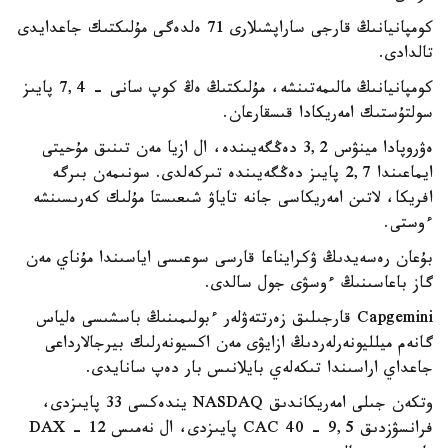
كومپانيانىڭ قارجى ساراپشىلارى 71 ەلدەگى مۇلىكتىك جاعدايدى
تالدادى.
كومپانيانىڭ مالىمەتىنشە، مۇلىكتىڭ ەڭ كوپ سانى - 7,4 پايىز
سولتۇستىك امەريكادا قىسقارعان.
ەۋروپادا مينۋس 3,2 دەڭگەيىندە، ال ازيا مەن تىنىق مۇحيتى
ايماعىندا 2,7 پايىز دەڭگەيىندە تىركەلدى. سونىمەن بىرگە
افريكا، لاتىن امەريكاسى جانە تاياۋ شىعىستا مۇلىك كەرىسىنشە
ءوستى.
بۇعان رەسەيدىڭ ۋكرايناعا قارسى سوعىسى اياسىندا مۇناي مەن
گاز باعاسىنىڭ ءوسۋى جول سالدى.
Capgemini قارجىلىق زەرتتەۋلەر ءبولىمىنىڭ باسشىسى ەلياس
گانەم ميلليونەرلەردىڭ ازايۋى مەن اكسيونەرلىك بيرجالارداعى
جاعداي اراسىندا تىكەلەي بايلانىس بار دەپ سانايدى.
وتكەن جىلى امەريكاندىق NASDAQ يندەكسى 33 پايىزدى،
فرانسۋزدىق CAC 40 - 9,5 پايىزدى، ال نەمىس DAX - 12