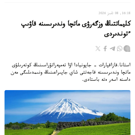
16:18, 08 تامىز 2026
كليماتتىڭ وزگەرۋى ماتچا وندىرىسىنە قاۋىپ
ءتوندىردى
استانا.قازاقپارات - جاپونيادا اۋا تەمپەراتۋراسىنىڭ كوتەرىلۋى
ماتچا وندىرىسىنە قاجەتتى شاي جاپىراعىنىڭ ونىمدىلىگى مەن
دامىنە اسەر ەتە باستادى.