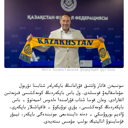
Фото: Казахстанская федерация футбола
سونىمەن قاتار ۇلتتىق قۇرامانىڭ باپكەرلەر شتابىنا نۇربول
جۇماسقاليەۆ قوسىلدى. ول باس باپكەردىڭ كومەكشىسى قىزمەتىن
اتقارادى. وعان قوسا شتاب قۇرامىندا ەلدوس احمەتوۆ - باس
باپكەردىڭ كومەكشىسى، يۋري نوۆيكوۆ - قاقپاشىلار باپكەرى،
ۆاديم بوروۆسكي - دەنە دايىندىعى جونىندەگى باپكەر، تيمۋر
قۇسايىنوۆ اناليتيك بولىپ جۇمىس ىستەيدى.