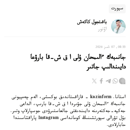
سپورت
باقىتجول كاكەش
اۆتور
08:55, 07 تامىز 2026
جانىبەك ءالىمحان ۇلى ا ق ش-قا بارۋعا
دايىندالىپ جاتىر
استانا. kazinform - قازاقستاندىق بوكسشى، الەم چەمپيونى
جانىبەك ءالىمحان ۇلى جۋىردا ا ق ش-قا بارىپ، الداعى
جەكپە-جەكتەرىنە دايىندىقتى جالعاستىرۋدى جوسپارلاپ وتىر.
بۇل تۋرالى سپورتشىنىڭ كومانداسى Instagram پاراقشاسىندا
حابارلادى.