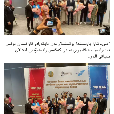
ءىس-شارا بارىسىندا بوكسشىلار مەن باپكەرلەر قازاقستان بوكس
فەدەراتسياسىنىڭ پرەزيدەنتى كەڭەس راقىشەۆتەن اقشالاي
سىياقى الدى.