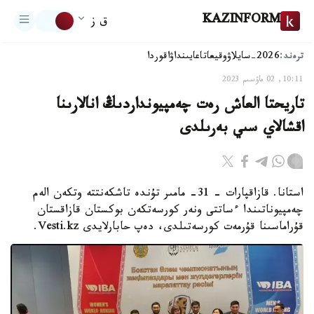
KAZINFORM
ق ز
ترەند:
2026-سايلاۋ
وقيعا
تاعايىنداۋ
اقوردا
10:11, 02 ماۋسىم 2023
تاريحتا العاش رەت چەمپيونداردىڭ انالارىنا
اقشالاي سىي بەرىلدى
استانا. قازاقپارات – 31- مامىر تۇندە تاشكەنتتە وتكەن الەم
چەمپيوناتىندا ءساتتى ونەر كورسەتكەن بوكستان قازاقستان
قۇراماسىنا قۇرمەت كورسەتىلدى، دەپ حابارلايدى Vesti.kz.