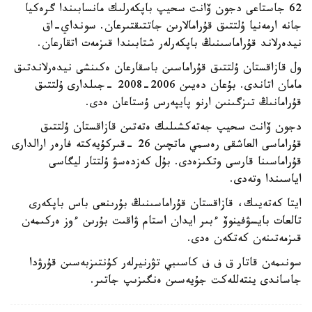
62 جاستاعى دجون ۆانت سحيپ باپكەرلىك مانسابىندا گرەكيا
جانە ارمەنيا ۇلتتىق قۇرامالارىن جاتتىقتىرعان. سونداي-اق
نيدەرلاند قۇراماسىنىڭ باپكەرلەر شتابىندا قىزمەت اتقارعان.
ول قازاقستان ۇلتتىق قۇراماسىن باسقارعان ەكىنشى نيدەرلاندتىق
مامان اتاندى. بۇعان دەيىن 2006-2008 -جىلدارى ۇلتتىق
قۇرامانىڭ تىزگىنىن ارنو پايپەرس ۇستاعان ەدى.
دجون ۆانت سحيپ جەتەكشىلىك ەتەتىن قازاقستان ۇلتتىق
قۇراماسى العاشقى رەسمي ماتچىن 26 -قىركۇيەكتە فارەر ارالدارى
قۇراماسىنا قارسى وتكىزەدى. بۇل كەزدەسۋ ۇلتتار ليگاسى
اياسىندا وتەدى.
ايتا كەتەيىك، قازاقستان قۇراماسىنىڭ بۇرىنعى باس باپكەرى
تالعات بايسۋفينوۆ ءبىر ايدان استام ۋاقىت بۇرىن ءوز ەركىمەن
قىزمەتىنەن كەتكەن ەدى.
سونىمەن قاتار ق ف ف كاسىبي تۋرنيرلەر كۇنتىزبەسىن قۇرۋدا
جاساندى ينتەللەكت جۇيەسىن ەنگىزىپ جاتىر.