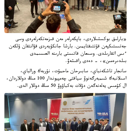
«بارلىق بوكسشىلاردى، باپكەرلەر مەن قىزمەتكەرلەردى وسى
جەتىستىكپەن قۇتتىقتايمىن. بارشا جانكۇيەردى قۋانتقان ۇلكەن
ءىس اتقارىلدى. وسىعان قاتىستى بارىنە العىسىمدى
بىلدىرەمىن»، - دەدى راقىشەۆ.
سانجار تاشكەنباي، سابىرحان ماحمۇت، نۇربەك ورالباي،
اسىلانبەك شىمبەرگەنوۆ سياقتى چەمپيوندار 100 مىڭ دوللاردان،
ال كۇمىس يەلەنەگەن دۋلات بەكباۋوۆ 50 مىڭ دوللار الدى.