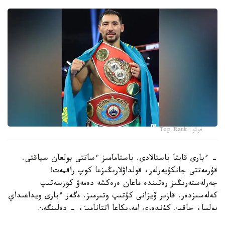
فوتو: Top Rank
- ءبارى قايتا باستالادى. باستامامىز ءساتتى بولعان سياقتى.
قۇرمەتتى جانكۇيەرلەر، قولداۋلارىڭىزعا كوپ راقمەت!
جەرلەستەرىڭىز رەتىندە ماعان ەرەكشە دەمەۋ كورسەتىپ
كەلەسىزدەر. قازىر ۆيزانى كۇتىپ وتىرمىز. ەگەر ءبارى ويداعىداي
بولسا، جاقىن كۇندەرى امەريكاعا اتتانامىز، - دەلىنگەن
حابارلامادا.