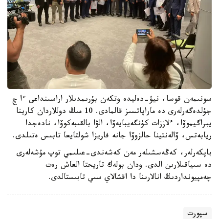
سونىمەن قوسا، نيۋ-دەليدە وتكەن بۇرىمدىلار اراسىنداعى ءا چ
جۇلدەگەرلەرى دە ماراپاتسىز قالمادى. 10 مىڭ دوللاردان كارينا
يبراگيموۆا، ءلاززات كۇنگەيبايەۆا، الۋا بالقىبەكوۆا، نادەجدا
ريابەتس، ۆالەنتينا حالزوۆا جانە فاريزا شولتايعا تابىس ەتىلدى.
باپكەرلەر، كەڭەسشىلەر مەن كەشەندى-عىلىمي توپ مۇشەلەرى
دە سىياقىلارىن الدى. ودان بولەك تاريحتا العاش رەت
چەمپيونداردىڭ انالارىنا دا اقشالاي سىي تابىستالدى.
سپورت