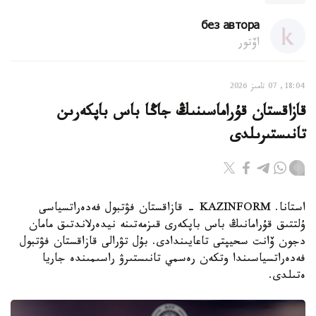
без автора
اۆتور
18:04, 07 تامىز 2026
قازاقستان قۇراماسىنىڭ جاڭا باس باپكەرىن
تانىستىرىلدى
استانا. KAZINFORM - قازاقستان فۋتبول فەدەراتسياسى
ۇلتتىق قۇرامانىڭ باس باپكەرى قىزمەتىنە نيدەرلاندتىق مامان
دجون ۆانت سحيپتى تاعايىندادى. بۇل تۋرالى قازاقستان فۋتبول
فەدەراتسياسىندا وتكەن رەسمي تانىستىرۋ راسىمىندە جاريا
ەتىلدى.