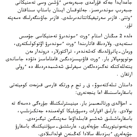
جاعدايدا جەكە قۇرامدى جىبەرمەس ءۇشىن وسى تەحنيكانى
جىبەرىپ سوندىرەمىز. جەلتوقسان ايىنان باستاپ سىناقتان
ءوتتى. قازىر سەرتيفيكاتتاندىرىلدى. قازىر جاۋىنگەرلىك ەسەپتە
تۇر.
ەلدە 2 مىڭنان استام ءورت ءسوندىرۋ تەحنيكاسى جۇمىس
ىستەيدى. ولاردىڭ قاتارىندا ءورت ءسوندىرۋ اۆتوكولىكتەرى،
ورمان-پاترۋلدىك كەشەندەر، تراكتورلار، دروندار مەن
موتوپومپالار بار. ءورت قاۋىپسىزدىگىن قامتاماسىز ەتۋدە جاساندى
ينتەللەكتكە نەگىزدەلگەن سيفرلىق شەشىمدەردىڭ دە ءرولى
ارتقان .
داستان تىلەكتەسوۆ، ق ر تج م ورتكە قارسى قىزمەت كوميتەتى
باسقارماسىنىڭ اعا ينجەنەرى:
- احۋالدى ورتالىعىمىز بار. مينيسترلىكتىڭ جۇرەگى دەسەك تە
بولادى. بارلىق اقپارات رەسپۋبليكا كولەمىندە جەتكىزىلىپ،
باسقارماشىلىق شەشىم قابىلداۋعا سەپتىگىن تيگىزەدى.
بەينەمونيتورينگ جۇيەلەرى، عارىشتىق-سپۋتنيكتىك باسقارۋ
جۇيەلەرى ءبىزدىڭ سالادا كەڭىنەن قولدانىلادى.