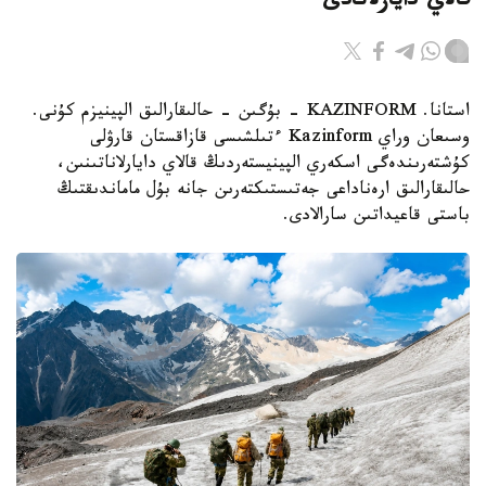
قالاي دايارلانادى
استانا. KAZINFORM - بۇگىن - حالىقارالىق الپينيزم كۇنى.
وسىعان وراي Kazinform ءتىلشىسى قازاقستان قارۋلى
كۇشتەرىندەگى اسكەري الپينيستەردىڭ قالاي دايارلاناتىنىن،
حالىقارالىق ارەناداعى جەتىستىكتەرىن جانە بۇل ماماندىقتىڭ
باستى قاعيداتىن سارالادى.