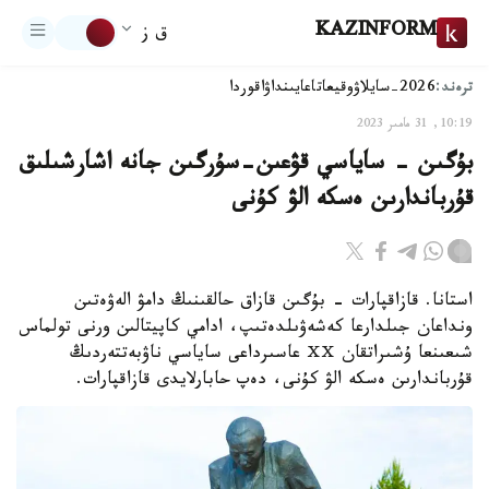
KAZINFORM
ق ز
ترەند:
2026-سايلاۋ
وقيعا
تاعايىنداۋ
اقوردا
10:19, 31 مامىر 2023
بۇگىن - ساياسي قۋعىن-سۇرگىن جانە اشارشىلىق
قۇرباندارىن ەسكە الۋ كۇنى
استانا. قازاقپارات - بۇگىن قازاق حالقىنىڭ دامۋ الەۋەتىن
ونداعان جىلدارعا كەشەۋىلدەتىپ، ادامي كاپيتالىن ورنى تولماس
شىعىنعا ۇشىراتقان ⅩⅩ عاسىرداعى ساياسي ناۋبەتتەردىڭ
قۇرباندارىن ەسكە الۋ كۇنى، دەپ حابارلايدى قازاقپارات.