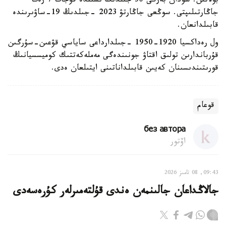
بولاتىن. سودان بەرگى 30 جىلدىڭ ىشىندە قۇجات 7 رەت
جاڭارتىلىپتى. سوڭعى جاڭارتۋ 2023 -جىلدىڭ 19-ساۋىرىندە
قابىلدانعان.
ول رەداكسيا 1920-1950 -جىلدارداعى ساياسي قۋعىن-سۇرگىن
قۇرباندارىن تولىق اقتاۋ جونىندەگى مەملەكەتتىك كوميسسيانىڭ
قورىتىندىسىنان كەيىن قابىلداناتىنى ايتىلعان ەدى.
قوعام
без автора
اۆتور
09:43, 08 تامىز 2026
جالاڭداعان جالىنمەن ەندى قۇلتەمىرلەر كۇرەسەدى