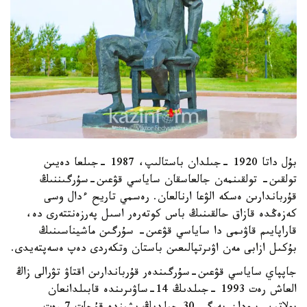
بۇل داتا 1920 -جىلدان باستالىپ، 1987 -جىلعا دەيىن
تولقىن- تولقىنمەن جالعاسقان ساياسي قۋعىن-سۇرگىننىڭ
قۇرباندارىن ەسكە الۋعا ارنالعان. رەسمي تاريح ءدال وسى
كەزەڭدە قازاق حالقىنىڭ باس كوتەرەر اسىل پەرزەنتتەرى دە،
قاراپايىم قاۋىمى دا ساياسي قۋعىن- سۇرگىن ماشيناسىنىڭ
بۇكىل ازابى مەن اۋىرتپالىعىن باستان وتكەردى دەپ ەسەپتەيدى.
جاپپاي ساياسي قۋعىن-سۇرگىندەر قۇرباندارىن اقتاۋ تۋرالى زاڭ
العاش رەت 1993 -جىلدىڭ 14-ساۋىرىندە قابىلدانعان