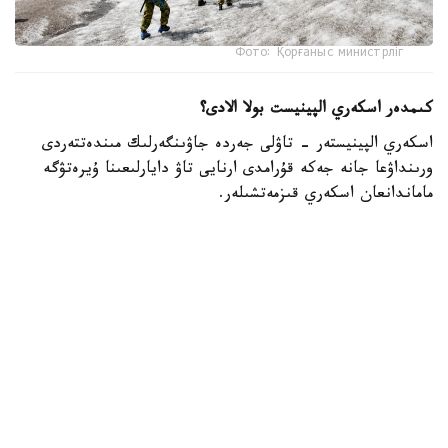
Фото: Қорғаныс министрліг
كىمدەر اسكەري الپينيست بولا الادى؟
اسكەري الپينيستەر - تاۋلى جەردە جاۋىنگەرلىك مىندەتتەردى
ورىنداۋعا جانە جەكە قۇرامدى ارنايى تاۋ دايارلىعىنا ۇيرەتۋگە
ماماندانعان اسكەري قىزمەتشىلەر.
- تاۋ دايارلىعى بويىنشا ارنايى بىلىكتىلىكتەن وتكەن اسكەري
قىزمەتشىلەر ەلىمىزدىڭ ءتۇرلى اسكەري بولىمدەرىندە قىزمەت
اتقارىپ، تاۋلى جەردەگى جاۋىنگەرلىك دايارلىقتى ۇيىمداستىرۋعا
جانە جەكە قۇرامدى وقىتۋعا ۇلەسىن قوسىپ كەلەدى، -
دەلىنگەن قورعانىس مينيسترلىگىنىڭ Kazinform اگەنتتىگىنە
بەرگەن جاۋابىندا.
اسكەري الپينيستىڭ دايارلىعى بىرنەشە بىلىكتىلىك دەڭگەيىنەن
تۇرادى. تاۋلى وڭىرلەردە جاۋىنگەرلىك مىندەتتەردىڭ ارتۋىنا
بايلانىستى مۇنداي ماماندارعا سۇرانىس ءوسىپ كەلەدى. وسىعان