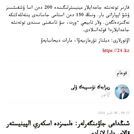
قازىر توتەنشە جاعدايلار مينيسترلىگىندە 200 دەن اسا ۇشقىشسىز
ۇشۋ اپپاراتى بار. ونىڭ 150 دەن استامى جاساندى ينتەللەكتكە
نەگىزدەلگەن. ولار تابيعي ءورت، سۋ تاسقىنى سىندى توتەنشە
جاعدايلاردا قولدانىلادى.
اۆتورلارى: ديلناز تۇرعازىيەۆا، مارات ديحانبايەۆ
https://24.kz
قوعام
ريزابەك نۇسىپبەك ۇلى
اۆتور
09:12, 08 تامىز 2026
شىڭداعى جاۋىنگەرلەر: ەلىمىزدە اسكەري الپينيستەر