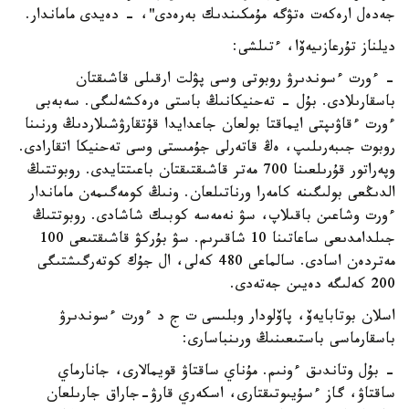
جەدەل ارەكەت ەتۋگە مۇمكىندىك بەرەدى"، - دەيدى ماماندار.
ديلناز تۇرعازىيەۆا، ءتىلشى:
- ءورت ءسوندىرۋ روبوتى وسى پۋلت ارقىلى قاشىقتان
باسقارىلادى. بۇل - تەحنيكانىڭ باستى ەرەكشەلىگى. سەبەبى
ءورت ءقاۋىپتى ايماقتا بولعان جاعدايدا قۇتقارۋشىلاردىڭ ورنىنا
روبوت جىبەرىلىپ، ەڭ قاتەرلى جۇمىستى وسى تەحنيكا اتقارادى.
وپەراتور قۇرىلعىنا 700 مەتر قاشىقتىقتان باعىتتايدى. روبوتتىڭ
الدىڭعى بولىگىنە كامەرا ورناتىلعان. ونىڭ كومەگىمەن ماماندار
ءورت وشاعىن باقىلاپ، سۋ نەمەسە كوبىك شاشادى. روبوتتىڭ
جىلدامدىعى ساعاتىنا 10 شاقىرىم. سۋ بۇركۋ قاشىقتىعى 100
مەتردەن اسادى. سالماعى 480 كەلى، ال جۇك كوتەرگىشتىگى
200 كەلىگە دەيىن جەتەدى.
اسلان بوتابايەۆ، پاۆلودار وبلىسى ت ج د ءورت ءسوندىرۋ
باسقارماسى باستىعىنىڭ ورىنباسارى:
- بۇل وتاندىق ءونىم. مۇناي ساقتاۋ قويمالارى، جانارماي
ساقتاۋ، گاز ءسۇيىوتىقتارى، اسكەري قارۋ-جاراق جارىلعان