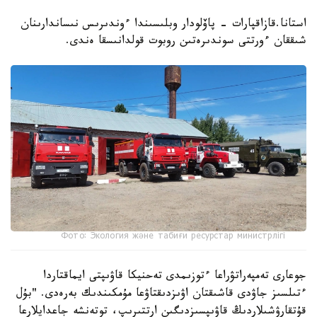
استانا.قازاقپارات - پاۆلودار وبلىسىندا ءوندىرىس نىساندارىنان
شىققان ءورتتى سوندىرەتىن روبوت قولدانىسقا ەندى.
Фото: Экология және табиғи ресурстар министрлігі
جوعارى تەمپەراتۋراعا ءتوزىمدى تەحنيكا قاۋىپتى ايماقتاردا
ءتىلسىز جاۋدى قاشىقتان اۋىزدىقتاۋعا مۇمكىندىك بەرەدى. "بۇل
قۇتقارۋشىلاردىڭ قاۋىپسىزدىگىن ارتتىرىپ، توتەنشە جاعدايلارعا