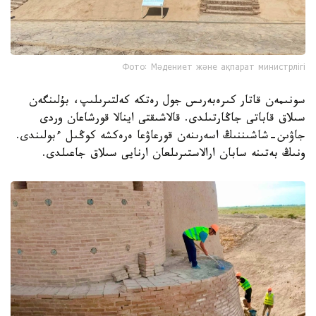
Фото: Мәдениет және ақпарат министрлігі
سونىمەن قاتار كىرەبەرىس جول رەتكە كەلتىرىلىپ، بۇلىنگەن
سىلاق قاباتى جاڭارتىلدى. قالاشىقتى اينالا قورشاعان وردى
جاۋىن-شاشىننىڭ اسەرىنەن قورعاۋعا ەرەكشە كوڭىل ءبولىندى.
ونىڭ بەتىنە سابان ارالاستىرىلعان ارنايى سىلاق جاعىلدى.