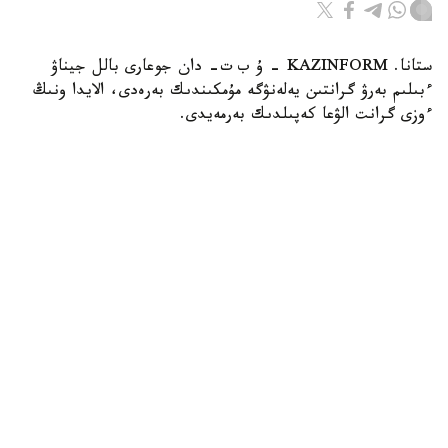
ستانا. KAZINFORM – ۇ ب ت- دان جوعارى بالل جيناۋ
ءبىلىم بەرۋ گرانتىن يەلەنۋگە مۇمكىندىك بەرەدى، الايدا ونىڭ
ءوزى گرانت الۋعا كەپىلدىك بەرمەيدى.
Фото: Ғылым және жоғары білім министрлігі