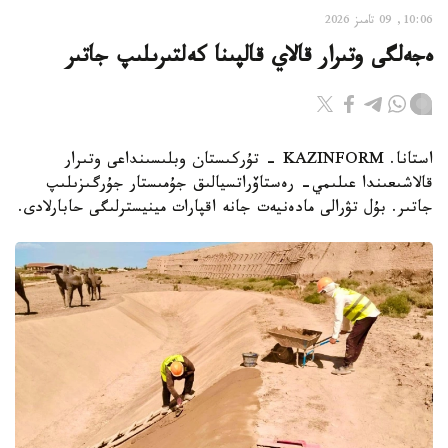
10:06, 09 تامىز 2026
ەجەلگى وتىرار قالاي قالپىنا كەلتىرىلىپ جاتىر
استانا. KAZINFORM - تۇركىستان وبلىسىنداعى وتىرار
قالاشىعىندا عىلىمي- رەستاۆراتسيالىق جۇمىستار جۇرگىزىلىپ
جاتىر. بۇل تۋرالى مادەنيەت جانە اقپارات مينيسترلىگى حابارلادى.