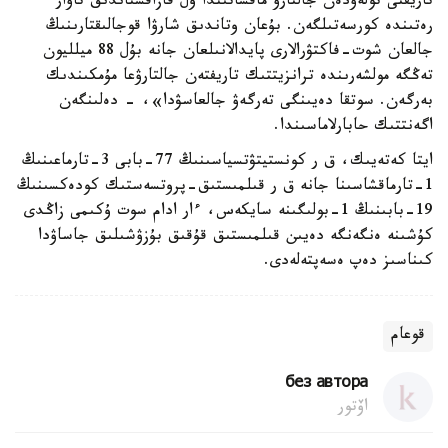
تاريفتى تولەۋدەن جالتارۋ ماقساتىندا ول قازاقستاندىق تاۋار
رەتىندە كورسەتىلگەن. بۇعان وتاندىق شارۋا قوجالىقتارىنىڭ
جالعان شوت-فاكتۋرالارى پايدالانىلعان جانە بۇل 88 ميلليون
تەڭگە مولشەرىندە ترانزيتتىك تاريفتەن جالتارۋعا مۇمكىندىك
بەرگەن. سوتقا دەيىنگى تەرگەۋ جالعاسۋدا»، - دەلىنگەن
اگەنتتىك حابارلاماسىندا.
ايتا كەتەيىك، ق ر كونستيتۋتسياسىنىڭ 77-بابى 3-تارماعىنىڭ
1-تارماقشاسىنا جانە ق ر قىلمىستىق-پروتسەستىك كودەكسىنىڭ
19-بابىنىڭ 1-بولىگىنە سايكەس، ءار ادام سوت ۇكىمى زاڭدى
كۇشىنە ەنگەنگە دەيىن قىلمىستىق قۇقىق بۇزۋشىلىق جاساۋدا
كىناسىز دەپ ەسەپتەلەدى.
قوعام
без автора
اۆتور