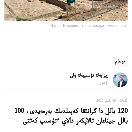
Фото: Мәдениет және ақпарат министрлігі
قوعام
ريزابەك نۇسىپبەك ۇلى
اۆتور
09:22, 09 تامىز 2026
120 بالل دا گرانتقا كەپىلدىك بەرمەيدى، 100
بالل جيناعان تالاپكەر قالاي ءتۇسىپ كەتتى