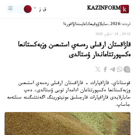
KAZINFORM
ق ز
ترەند:
2026-سايلاۋ
وقيعا
تاعايىنداۋ
اقوردا
19:15, 24 ءساۋىر 2023
قازاقستان ارقىلى رەسەي استىعىن وزبەكستانعا
ەكسپورتتاعاندار ۇستالدى
قوستاناي. قازاقپارات - قازاقستان ارقىلى رەسەي استىعىن
وزبەكستانعا ەكسپورتتاعان ادامدار توبى ۇستالدى، دەپ
حابارلايدى قازاقپارات قارجىلىق مونيتورينگ اگەنتتىگىنە سىلتەمە
جاساپ.