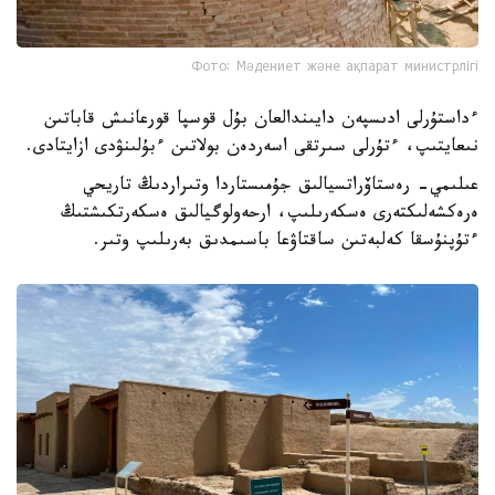
Фото: Мәдениет және ақпарат министрлігі
ءداستۇرلى ادىسپەن دايىندالعان بۇل قوسپا قورعانىش قاباتىن
نىعايتىپ، ءتۇرلى سىرتقى اسەردەن بولاتىن ءبۇلىنۋدى ازايتادى.
عىلىمي- رەستاۆراتسيالىق جۇمىستاردا وتىراردىڭ تاريحي
ەرەكشەلىكتەرى ەسكەرىلىپ، ارحەولوگيالىق ەسكەرتكىشتىڭ
ءتۇپنۇسقا كەلبەتىن ساقتاۋعا باسىمدىق بەرىلىپ وتىر.