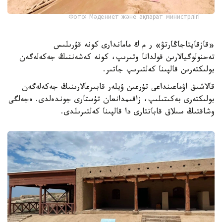
Фото: Мәдениет және ақпарат министрлігі
«قازقايتاجاڭارتۋ» ر م ك ماماندارى كونە قۇرىلىس
تەحنولوگيالارىن قولدانا وتىرىپ، كونە كەشەننىڭ جەكەلەگەن
بولىكتەرىن قالپىنا كەلتىرىپ جاتىر.
قالاشىق اۋماعىنداعى تۇرعىن ۇيلەر قابىرعالارىنىڭ جەكەلەگەن
بولىكتەرى بەكىتىلىپ، زاقىمدانعان تۇستارى جوندەلدى. ەجەلگى
وشاقتىڭ سىلاق قاباتتارى دا قالپىنا كەلتىرىلدى.