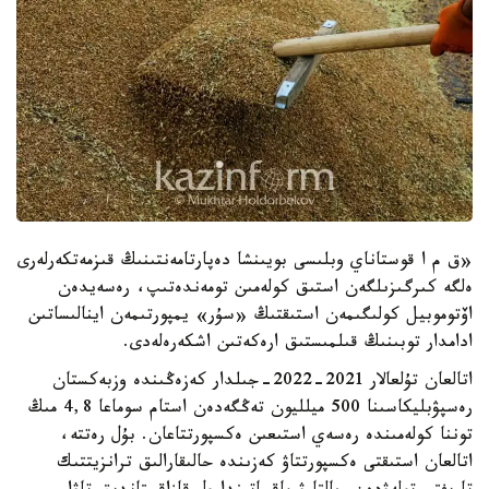
«ق م ا قوستاناي وبلىسى بويىنشا دەپارتامەنتىنىڭ قىزمەتكەرلەرى
ەلگە كىرگىزىلگەن استىق كولەمىن تومەندەتىپ، رەسەيدەن
اۆتوموبيل كولىگىمەن استىقتىڭ «سۇر» يمپورتىمەن اينالىساتىن
ادامدار توبىنىڭ قىلمىستىق ارەكەتىن اشكەرەلەدى.
اتالعان تۇلعالار 2021-2022-جىلدار كەزەڭىندە وزبەكستان
رەسپۋبليكاسىنا 500 ميلليون تەڭگەدەن استام سوماعا 4,8 مىڭ
توننا كولەمىندە رەسەي استىعىن ەكسپورتتاعان. بۇل رەتتە،
اتالعان استىقتى ەكسپورتتاۋ كەزىندە حالىقارالىق ترانزيتتىك