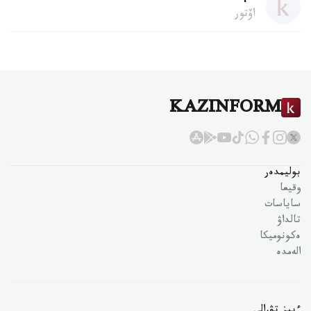
اۆتور
KAZINFORM
بوليمدەر
وقيعا
ساياسات
تالداۋ
ەكونوميكا
الەمدە