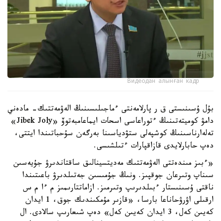
Видеодан алынған кадр
بۇل ۇسىنىستى ق ر پارلامەنتى ءماجىلىسىنىڭ الەۋمەتتىك- مادەني
دامۋ كوميتەتىنىڭ ءتوراعاسى اسحات ايماعامبەتوۆ «Jibek Joly»
تەلەارناسىنىڭ كوشپەلى ستۋدياسىنا بەرگەن سۇحباتىندا ايتتى،
دەپ حابارلايدى قازاقپارات ءتىلشىسى.
«ءبىز مىندەتتى الەۋمەتتىك مەديتسينالىق ساقتاندىرۋ جۇيەسىن
سىناپ وتىرعان جوقپىز. ونىڭ جۇمىسىن جەتىلدىرۋ باعىتىندا
ناقتى ۇسىنىستار ءبىلدىرىپ وتىرمىز. ازاماتتارىمىز م ءا م س
ارقىلى اۋرۋحاناعا بارسا، «قازىر مۇمكىندىك جوق، 1 ايدان
كەيىن كەل، 3 ايدان كەيىن كەل» دەپ شىعارىپ سالادى. ال