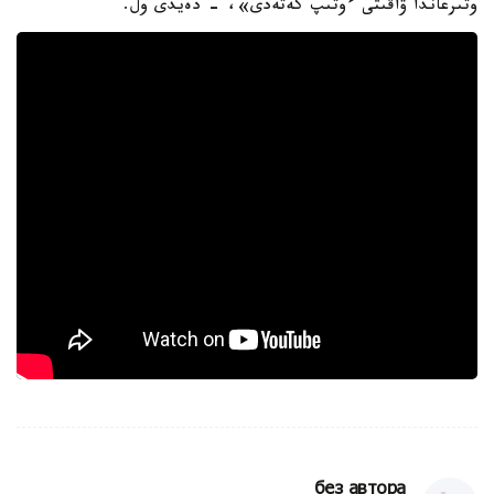
وتىرعاندا ۋاقىتى ءوتىپ كەتەدى»، - دەيدى ول.
без автора