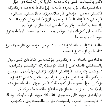
ەگەر پاتسيەنت اقىلى وتەم دەسە شارۋا تەز شەشىلەدى. بۇل
ادىلەتسىزدىك. بۇل جەردە ماسەلە اۋرۋحاناعا نەمەسە دارىگەرگە
قاتىستى ەمەس. جۇيەنى قارجىلاندىرۋعا بايلانىستى. مىسالى،
قارجىنى 5 ناۋقاسقا عانا بولەدى، اۋرۋحاناعا ودان كوپ 10-15
پاتسيەنت كەلسە، ولاردى كەلەسى ايعا جازىپ قويادى.
سالدارىنان كەزەك پايدا بولادى»، - دەدى اسحات ايماعامبەتوۆ
سۇحبات بارىسىندا.
حالىق قالاۋلىسىنىڭ ايتۋىنشا، م ءا م س جۇيەسىن قارجىلاندىرۋ
ءتاسىلىن اۋىستىرۋ قاجەت.
«كەلەسى ماسەلە - دارىگەرلەر جۇكتەمەسى شامادان تىس. ولار
پاتسيەنتتى قابىلداعان ۋاقىتتا كومپيۋتەرگە ءۇڭىلىپ وتىرادى،
ءسويتىپ وتىرعاندا ناۋقاستى قاراۋعا ۋاقىتى بولمايدى. سوسىن
دارىگەردىڭ ۇستىنەن دۇرىس قارامادى دەگەن شاعىم ءتۇسۋى
مۇمكىن. بۇل جەردە دارىگەردىڭ كىناسى جوق، ماسەلە جۇيەگە
بايلانىستى. بىزدە دەنساۋلىق ساقتاۋ سالاسىندا بىركەلكى
اقپاراتتىق جۇيە ءالى دە جوق. 30-40 جۇيە بار، دارىگەر ونىڭ
ءارقايسىسىن اشىپ، پاتسيەنت تۋرالى مالىمەتتەردى ەنگىزىپ