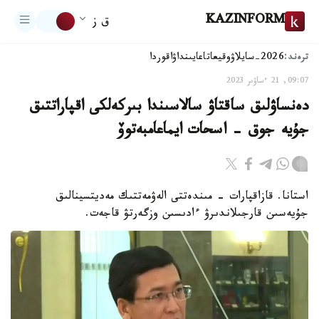
KAZINFORM
ق ز
ترەند:
2026-سايلاۋ
وقيعا
تاعايىنداۋ
اقوردا
09:07, 21 ءساۋىر 2023
دەنساۋلىق ساقتاۋ سالاسىندا بىركەلكى اقپاراتتىق
جۇيە جوق - اسحات ايماعامبەتوۆ
استانا. قازاقپارات - مىندەتتى الەۋمەتتىك مەديتسينالىق
جۇيەسىن قارجىلاندىرۋ ءادىسىن وزگەرتۋ قاجەت.