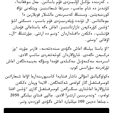
- كەزىندە بۇكىل اۋلىمىزدى قۇم باساتىن. جەل سوققاندا،
كۇندىز دە شام جاعىپ، سىرتقا شىعاتىنبىز. ويتكەنى تۇك
كورىنبەيتىن. وسىنىڭ كەسىرىنەن مالشىلار قويلارىن دا
جوعالتاتىن. ال تۇندە ۇيلەرىمىزدى قۇم باسىپ، ەسىكتى اشۋ
ءۇشىن كۇرەكپەن تازارتاتىنبىز. اعاش ەگە باستاعالى قۇمنان
قۇتىلىپ، ەككەن داقىلداردان ءونىم دە ارتتى. جۇرتتىڭ ءال-
اۋقاتى ءوستى.
ءاۋ باستا بيلىك اعاش ەگۋدى مىندەتتەسە، قازىر جۇرت ءوز
ەركىمەن ەگەدى. شارۋالاردان كوشەتتەردى ساتىپ الادى.
اسىرەسە سەكسەۋىل سەكىلدى قۇمدا وسۋگە بەيىمدەلگەن اعاش
تۇرلەرىنە سۇرانىس كوپ.
ەكولوگيالىق احۋالى ناشار قىتايدا كاسىپورىندارعا اۋاعا شىعاراتىن
كومىرقىشقىل گاز كولەمى شەكتەلگەن. الايدا ورمان ەككەن
شارۋالارعا اعاشتارى سىڭىرگەن كومىرقىشقىل گازى ءۇشىن اقشا
تولەپ، ءوندىرىسىن ارتتىرا الادى. جالپى قىتاي بيلىگى 2050
-جىلعا دەيىن 100 ميلليارد اعاش ەگۋدى كوزدەپ وتىر.