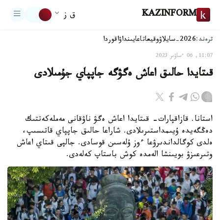
KAZINFORM
ق ز
ترەند:
2026-سايلاۋ
وقيعا
تاعايىنداۋ
اقوردا
11:07, 06 ءساۋىر 2023
قىتايدا حالىق اعاش ەگۋگە جاپپاي جۇمىلادى
استانا. قازاقپارات- قىتايدا اعاش ەگۋ ناۋقانى مەملەكەتتىك
دەڭگەيدە ۇيىمداستىرىلادى. شاراعا حالىق جاپپاي قاتىسىپ،
ەلدى كوگالداندىرۋعا ءوز ۇلەسىن قوسادى. جالپى قىتاي اعاش
وتىرعىزۋ بويىنشا الەمدە كوش باستاپ كەلەدى.