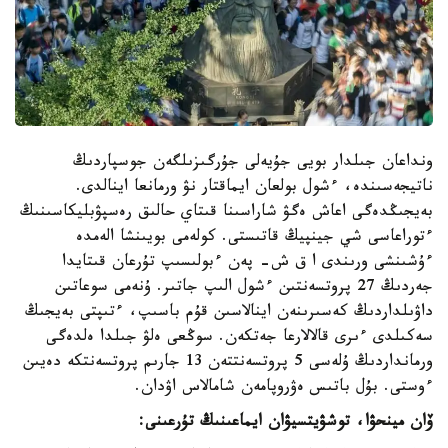
ونداعان جىلدار بويى جۇيەلى جۇرگىزىلگەن جوسپاردىڭ
ناتيجەسىندە، ءشول بولعان ايماقتار نۋ ورمانعا اينالدى.
بەيجىڭدەگى اعاش ەگۋ شاراسىنا قىتاي حالىق رەسپۋبليكاسىنىڭ
ءتوراعاسى شي جينپيڭ قاتىستى. كولەمى بويىنشا الەمدە
ءۇشىنشى ورىندى ا ق ش- پەن ءبولىسىپ تۇرعان قىتايدا
جەردىڭ 27 پروتسەنتىن ءشول الىپ جاتىر. ۇنەمى سوعاتىن
داۋىلداردىڭ كەسىرىنەن اينالاسىن قۇم باسىپ، ءتىپتى بەيجىڭ
سەكىلدى ءىرى قالالارعا جەتكەن. سوڭعى ەلۋ جىلدا ەلدەگى
ورمانداردىڭ ۇلەسى 5 پروتسەنتتەن 13 جارىم پروتسەنتكە دەيىن
ءوستى. بۇل باتىس ەۋروپامەن شامالاس اۋدان.
ۆان مينحۋا، توشۋيتسيۋان ايماعىنىڭ تۇرعىنى: