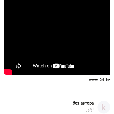
www.24.kz
без автора
اۆتور