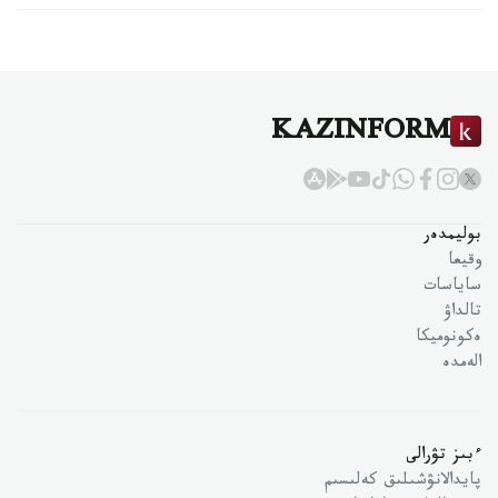
KAZINFORM
بوليمدەر
وقيعا
ساياسات
تالداۋ
ەكونوميكا
الەمدە
ءبىز تۋرالى
پايدالانۋشىلىق كەلىسىم