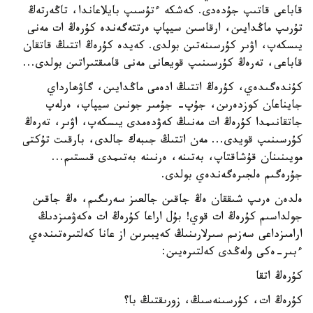
قاباعى قاتىپ جۇدەدى. كەشكە ءتۇسىپ بايلاعاندا، تاڭەرتەڭ
تۇرىپ ماڭدايىن، ارقاسىن سيپاپ ەرتتەگەندە كۇرەڭ ات مەنى
يىسكەپ، اۋىر كۇرسىنەتىن بولدى. كەيدە كۇرەڭ اتتىڭ قاتقان
قاباعى، تەرەڭ كۇرسىنىپ قويعانى مەنى قامىقتىراتىن بولدى...
كۇندەگىدەي، كۇرەڭ اتتىڭ ادەمى ماڭدايىن، گاۋھارداي
جايناعان كوزدەرىن، جۇپ- جۇمىر جونىن سيپاپ، ەرلەپ
جاتقانىمدا كۇرەڭ ات مەنىڭ كەۋدەمدى يىسكەپ، اۋىر، تەرەڭ
كۇرسىنىپ قويدى... مەن اتتىڭ جىبەك جالدى، بارقىت تۇكتى
مويىنىنان قۇشاقتاپ، بەتىنە، ەرنىنە بەتىمدى قىستىم...
جۇرەگىم ەلجىرەگەندەي بولدى.
ەلدەن ەرىپ شىققان ەڭ جاقىن جالعىز سەرىگىم، ەڭ جاقىن
جولداسىم كۇرەڭ ات قوي! بۇل اراعا كۇرەڭ ات ەكەۋمىزدىڭ
ارامىزداعى سەزىم سىرلارىنىڭ كەيبىرىن از عانا كەلتىرەتىندەي
ءبىر-ەكى ولەڭدى كەلتىرەيىن:
كۇرەڭ اتقا
كۇرەڭ ات، كۇرسىنەسىڭ، زورىقتىڭ با؟