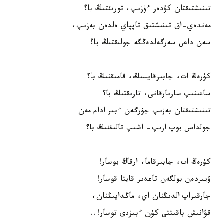
تىنىشتىقتان كۇدەر ءۇزىپ، تورىقتىڭ با؟
مەندەي-اق تىنىشتىق تاپپاي ەلدەن بەزىپ،
سەن داعى سەرگەلدەڭگە جولىقتىڭ با؟
كۇرەڭ ات، جابىرقايسىڭ، قامىقتىڭ با؟
ساعىنىپ سارىارقانى، تارىقتىڭ با؟
تىنىشتىقتان بەزىپ جۇرگەن ءبىر ادام مەن
جولداس بوپ ارىپ- اشىپ تالىقتىڭ با؟
كۇرەڭ ات، جابىرقاما، ارقاڭ بوسار!
ۇيىردەن بولگەن تاعدىر قايتا قوسار!
جارقىراپ الدىڭنان اي، ماڭدايىڭنان،
قۋانىش باقىتتى كۇن ءبىزدى توسار!..