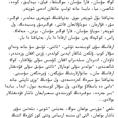
كوك جۋسان، قارا جۋسان، جوڭىشقا، قياق، بيدايىق، كودە،
شالعىن، ميا، مايسا جانە تولىپ جاتقان ادەمى شوپتەر.
بەتپاقتا بۇل شوپتەر جوق. بەتپاقتىڭ شوپتەرى سەلدىر، قوڭىر،
سۇر، قۋارعان، سوياۋلانعان قاتتى، قوڭىرسۇر وسىمدىك. ول
شوپتەر: سوياۋ جۋسان، قارا قوڭىر جۋسان، يزەن، ەبەلەك.
راس، كوكپەك پەن جۋسان ارقادا دا بار. بەتپاقتا دا بار.
ارقانىڭ سۋى كوبىنەسە تۇشى، ءتاتتى، تۇنىق سۋ جانە ونداي
سۋلار كوپ. ۇلكەن شالقار ايدىن كولدەر، ۇزىن اققان وزەندەر،
تاۋدان، ادىردان سىلدىراپ اققان كۇمىس سۋلى بۇلاقتار، كوك
شالعىندى، ءمولدىر سۋلى تومارلار ءتاتتى سۋىق سۋلى قۇدىقتار
ارقانىڭ جان- جانۋارلارىنىڭ سۇيگەن، ۇيرەنگەن سۋسىنى.
بەتپاقتا سۋ سيرەك كەزدەسەدى. ول سۋدىڭ ءوزى تاپشى جانە
ءدامى دە باسقالاۋ بولادى. ول سۋلار كوبىنەسە سول، اندا- ساندا
ءبىر جەردە، سوقىردىڭ كوزىندەي سىعىرايعان ناشار قۇدىقشالار
بولادى...
ىلعي ءجۇرىس بولعان سوڭ، جەيتىن ءشوبى، ىشەتىن سۋى
ناشار بولعان، التى اي مىنسە ارىماس وتتى كوز كۇرەڭ اتتىڭ