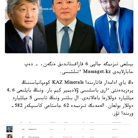
بيىلعى تىزىمگە جالپى 6 قازاقستاندىق ەنگەن، - دەپ
حابارلايدى Massaget.kz ءتىلشىسى.
ەڭ باي ادامدار قاتارىندا KAZ Minerals كومپانياسىنىڭ
پرەزيدەنتى ءارى باسشىسى ۆلاديمير كيم بار. ونىڭ بايلىعى 4,6
ميلليارد دوللارعا باعالاندى. ال بىلتىر ونىڭ تابىسى 5 ميلليارد
دوللار بولعان. الەمدىك تىزىمدە 62 جاستاعى كاسىپكەر 582-
ورىندا تۇر.