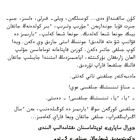
كۇن سالقىنداۋ ەدى... كوسىلگەن، ويلى- قىرلى، ەلسىز، جىم-
جىرت قۇبا جوندارمەن ءجۇرىپ وتىرىپ، ءبىر كولدەنەڭ جاتقان
بيىك جونعا شىعا كەلدىك. جونعا شىعا كەلىپ، ءبارىمىز دە
قۋانىپ شۋ ەتە قالدىق! جوننىڭ استى جازىق وي ەكەن. ويدا
كوپ جىلقى جاتىر ەكەن. كوزىن قاپتاعانە توماعاسىن جۇلىپ
العان زارىققان بۇركىتشە، اياعىمىزدىڭ استىندا جايىلىپ جاتقان
قالىڭ جىلقىعا قاراپ تۇردىق.
مادىبەكتەر جىلقىنى تاني كەتتى.
- مىناۋ تىنىستىڭ جىلقىسى عوي!
- ءيا، ءيا، تىنىستىڭ جىلقىسى! - دەستى.
جىلقىنى كورگەن سوڭ ءبارىمىز دە كوڭىلدەنىپ، مەن ءسال
اڭىرايىڭقىراپ، جىلقى جاتقان ويعا قاراي كەلەمىز...
«ورال ساپارى» توپتاماسىنان ىقشامدالىپ الىندى
«كوپتومدىق شىعارمالار جيناعى» 5-توم