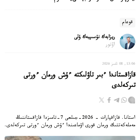
قوعام
ريزابەك نۇسىپبەك ۇلى
اۆتور
13:06, 08 تامىز 2026
قازاقستاندا ءبىر تاۋلىكتە ءۇش ورمان ءورتى
تىركەلدى
استانا. قازاقپارات - 2026-جىلعى 7-تامىزدا قازاقستاننىڭ
مەملەكەتتىك ورمان قورى اۋماعىندا ءۇش ورمان ءورتى تىركەلدى.