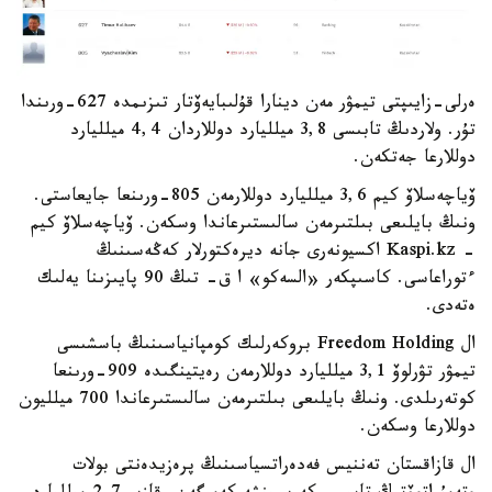
ەرلى-زايىپتى تيمۋر مەن دينارا قۇلىبايەۆتار تىزىمدە 627-ورىندا
تۇر. ولاردىڭ تابىسى 3,8 ميلليارد دوللاردان 4,4 ميلليارد
دوللارعا جەتكەن.
ۆياچەسلاۆ كيم 3,6 ميلليارد دوللارمەن 805-ورىنعا جايعاستى.
ونىڭ بايلىعى بىلتىرمەن سالىستىرعاندا وسكەن. ۆياچەسلاۆ كيم
- Kaspi.kz اكسيونەرى جانە ديرەكتورلار كەڭەسىنىڭ
ءتوراعاسى. كاسىپكەر «السەكو» ا ق- تىڭ 90 پايىزىنا يەلىك
ەتەدى.
ال Freedom Holding بروكەرلىك كومپانياسىنىڭ باسشىسى
تيمۋر تۋرلوۆ 3,1 ميلليارد دوللارمەن رەيتينگىدە 909-ورىنعا
كوتەرىلدى. ونىڭ بايلىعى بىلتىرمەن سالىستىرعاندا 700 ميلليون
دوللارعا وسكەن.
ال قازاقستان تەننيس فەدەراتسياسىنىڭ پرەزيدەنتى بولات