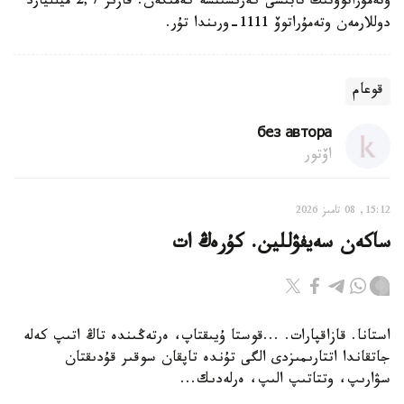
وتەمۇراتوۆتىڭ تابىسى كەرىسىنشە كەمىگەن. قازىر 2,7 ميلليارد
دوللارمەن وتەمۇراتوۆ 1111-ورىندا تۇر.
قوعام
без автора
اۆتور
15:12, 08 تامىز 2026
ساكەن سەيفۋللين. كۇرەڭ ات
استانا. قازاقپارات. ...قوستا ۇيىقتاپ، ەرتەڭىندە تاڭ اتىپ كەلە
جاتقاندا اتتارىمىزدى الگى تۇندە تاپقان سوقىر قۇدىقتان
سۋارىپ، وتتاتىپ الىپ، ەرلەدىك...