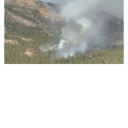
Видеодан алынған кадр
ءورتتىڭ بىرەۋى باتىس قازاقستان وبلىسىندا، تاعى ەكەۋى ۇلىتاۋ
جانە كوكشەتاۋ مەملەكەتتىك ۇلتتىق تابيعي پاركتەرىنىڭ
اۋماعىندا بولعان.
باتىس قازاقستان وبلىسىنداعى ءورت وشاعىن
«قازاۆياورمانقورعاۋ» رەسپۋبليكالىق مەملەكەتتىك قازىنالىق
كاسىپورنىنىڭ اۋە پاترۋلدەۋ توبى انىقتاعان. ءورت تۋرالى اقپارات