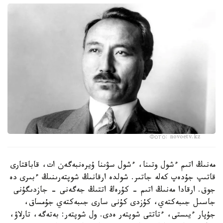
Фото: novoetv.kz
مەنىڭ اتىم ءشول وتىنا، ءشول سۋىنا ۇيرەنبەگەن ات، قاباقتارى
قاتىپ جۇدەپ كەلە جاتىر. شولدە ارقانىڭ شوپتەرىنىڭ ءبىرى دە
جوق. ارقادا مەنىڭ اتىم - كۇرەڭ اتتىڭ جەگەنى - جازدىگۇنى
جاسىل جىبەكتەي، كۇزدى كۇنى سارى جىبەكتەي جۇمساق،
جۇپار ءيىستى، ءتاتتى شوپتەر ەدى. ول شوپتەر: بەتەگە، تارلاۋ،