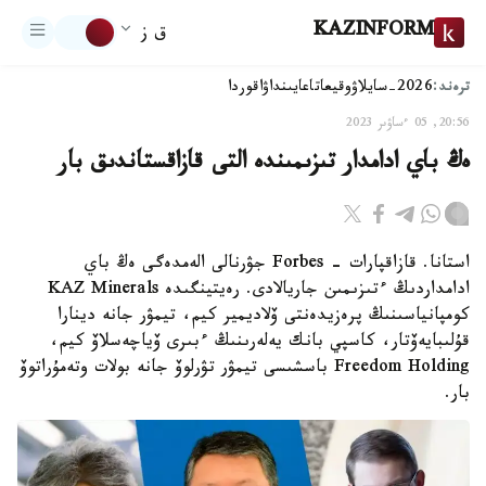
KAZINFORM
ق ز
ترەند:
2026-سايلاۋ
وقيعا
تاعايىنداۋ
اقوردا
20:56, 05 ءساۋىر 2023
ەڭ باي ادامدار تىزىمىندە التى قازاقستاندىق بار
استانا. قازاقپارات - Forbes جۋرنالى الەمدەگى ەڭ باي
ادامداردىڭ ءتىزىمىن جاريالادى. رەيتينگىدە KAZ Minerals
كومپانياسىنىڭ پرەزيدەنتى ۆلاديمير كيم، تيمۋر جانە دينارا
قۇلىبايەۆتار، كاسپي بانك يەلەرىنىڭ ءبىرى ۆياچەسلاۆ كيم،
Freedom Holding باسشىسى تيمۋر تۋرلوۆ جانە بولات وتەمۇراتوۆ
بار.