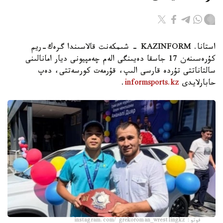
استانا. KAZINFORM - شىمكەنت قالاسىندا گرەك-ريم
كۇرەسىنەن 17 جاسقا دەيىنگى الەم چەمپيونى ديار امانالىنى
سالتاناتتى تۇردە قارسى الىپ، قۇرمەت كورسەتتى، دەپ
حابارلايدى
informsports.kz
.
فوتو: instagram.com/ grekoroman_wrestlingkz