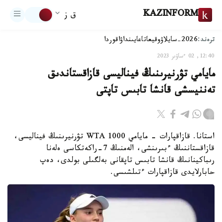
KAZINFORM
ق ز
ترەند:
2026-سايلاۋ
وقيعا
تاعايىنداۋ
اقوردا
12:40, 02 ءساۋىر 2023
مايامي تۋرنيرىنىڭ فيناليسى قازاقستاندىق
تەننيسشى قانشا تابىس تاپتى
استانا. قازاقپارات - مايامي WTA 1000 تۋرنيرىنىڭ فيناليسى،
قازاقستاننىڭ ءبىرىنشى، الەمنىڭ 7-راكەتكاسى ەلەنا
رىباكينانىڭ قانشا تابىس تاپقانى بەلگىلى بولدى، دەپ
حابارلايدى قازاقپارات ءتىلشىسى.