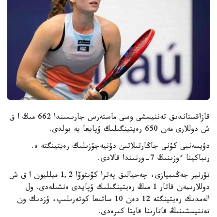
قازاقستاندىق تەننيسشى وسى ماستەرس جارىسىندا 662 مىڭ ا ق
ش دوللارى مەن 650 رەيتينگىلىك ۇپايعا يە بولدى.
دۇيسەنبى كۇنى جاڭارتىلاتىن دۇنيەجۇزىلىك رەيتينگتە ە.
رىباكينا ءوزىنىڭ 7-ورنىندا قالادى.
تۋرنير جەڭىمپازى، چەحيالىق پەترا كۆيتوۆا 1,2 ميلليون ا ق ش
دوللارىمەن قاتار 1 مىڭ رەيتينگىلىك ۇپايدى ەنشىلەدى. ول
الەمدىك رەيتينگتە 12 دەن 10 ساتىعا كوتەرىلىپ، ۇزدىك ون
تەننيسشىنىڭ قاتارىنا قايتا كىرەدى.