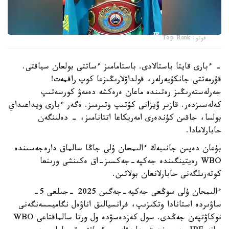
فوتو: Top Rank
- ءبارى قايتا باستالادى. باستامامىز ءساتتى بولعان سياقتى.
قۇرمەتتى جانكۇيەرلەر، قولداۋلارىڭىزعا كوپ راقمەت!
جەرلەستەرىڭىز رەتىندە ماعان ەرەكشە دەمەۋ كورسەتىپ
كەلەسىزدەر. قازىر ۆيزانى كۇتىپ وتىرمىز. ەگەر ءبارى ويداعىداي
بولسا، جاقىن كۇندەرى امەريكاعا اتتانامىز، - دەلىنگەن
حابارلامادا.
بۇعان دەيىن جانىبەك ءالىمحان ۇلى جاڭا سالماق دارەجەسىندە
WBO رەيتينگىندە جەكپە-جەكسىز-اق ەكىنشى ورىنعا
كوتەرىلگەنى حابارلانعان بولاتىن.
ءالىمحان ۇلى سوڭعى جەكپە-جەگىن 2025 -جىلعى 5-
ساۋىردە استانادا وتكىزىپ، فرانسيالىق اناۋەل نگاميسسەنگەنى
نوكاۋتپەن جەڭدى. سول كەزدەسۋدە ول ورتا سالماقتاعى WBO