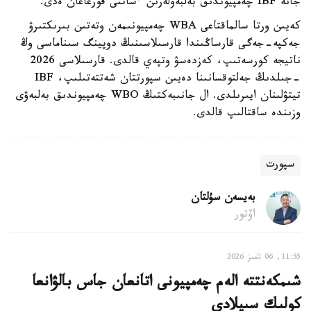
جانە IBF چەمپيوندىق بەلبەۋلەرىن ءساتتى قورعاعان ەدى.
كەيىن ورتا سالماقتاعى WBA چەمپيونىمەن وتەتىن بىرىكتىرۋ
جەكپە-جەگى قارساڭىندا قارسىلاسىنىڭ دوپينگ سىناماسى وڭ
ناتيجە كورسەتىپ، كەزدەسۋ وتپەي قالدى. قارسىلاسى 2026
-جىلدىڭ جەلتوقسانىنا دەيىن سپورتتان شەتتەتىلىپ، IBF
تيتۋلىنان ايىرىلدى. ال جانىبەكتىڭ WBO چەمپيوندىق بەلبەۋى
وزىندە ساقتالىپ قالدى.
سپورت
بەيسەن سۇلتان
اۆتور
11:55, 06 تامىز 2026
شىمكەنتتە الەم چەمپيونى اتانعان جاس بالۋانعا
كولىك سىيلادى