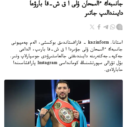
جانىبەك ءالىمحان ۇلى ا ق ش-قا بارۋعا
دايىندالىپ جاتىر
استانا. kazinform - قازاقستاندىق بوكسشى، الەم چەمپيونى
جانىبەك ءالىمحان ۇلى جۋىردا ا ق ش-قا بارىپ، الداعى
جەكپە-جەكتەرىنە دايىندىقتى جالعاستىرۋدى جوسپارلاپ وتىر.
بۇل تۋرالى سپورتشىنىڭ كومانداسى Instagram پاراقشاسىندا
حابارلادى.