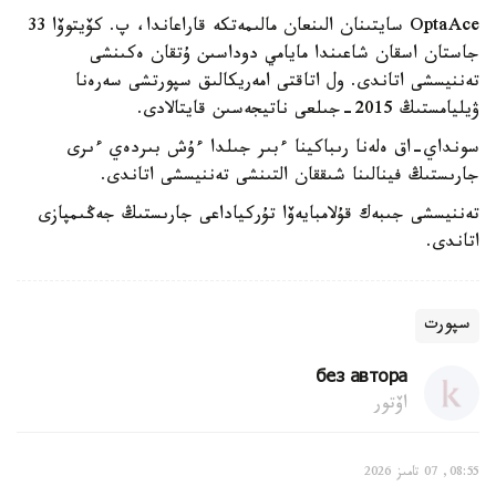
OptaAce سايتىنان الىنعان مالىمەتكە قاراعاندا، پ. كۆيتوۆا 33
جاستان اسقان شاعىندا مايامي دوداسىن ۇتقان ەكىنشى
تەننيسشى اتاندى. ول اتاقتى امەريكالىق سپورتشى سەرەنا
ۋيليامستىڭ 2015-جىلعى ناتيجەسىن قايتالادى.
سونداي-اق ەلەنا رىباكينا ءبىر جىلدا ءۇش بىردەي ءىرى
جارىستىڭ فينالىنا شىققان التىنشى تەننيسشى اتاندى.
تەننيسشى جىبەك قۇلامبايەۆا تۇركياداعى جارىستىڭ جەڭىمپازى
اتاندى.
سپورت
без автора
اۆتور
08:55, 07 تامىز 2026