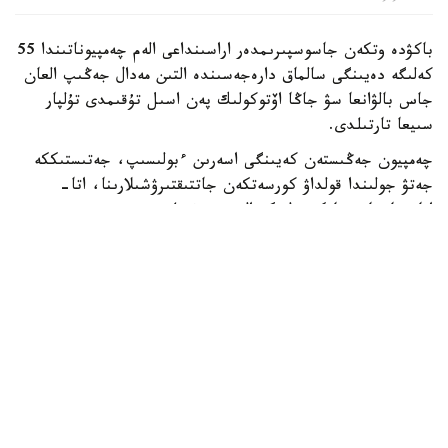
باكۋدە وتكەن جاسوسپىرىمدەر اراسىنداعى الەم چەمپيوناتىندا 55
كەلىگە دەيىنگى سالماق دارەجەسىندە التىن مەدال جەڭىپ العان
جاس بالۋانعا سۋ جاڭا اۆتوكولىك پەن اسىل تۇقىمدى تۇلپار
سىيعا تارتىلدى.
چەمپيون جەڭىستەن كەيىنگى اسەرىن ءبولىسىپ، جەتىستىككە
جەتۋ جولىندا قولداۋ كورسەتكەن جاتتىقتىرۋشىلارىنا، اتا-
اناسىنا جانە جانكۇيەرلەرگە العىسىن ءبىلدىردى.
- بۇل جەڭىستىڭ قۋانىشىن سوزبەن جەتكىزۋ قيىن. وسى كۇنگە
جەتۋ ءۇشىن كوپ ەڭبەك ەتتىك، تالماي جاتتىقتىق. قۋانىشىمدى
وتباسىممەن جانە بارشا قازاقستان حالقىمەن بولىسەمىن. ەڭ
الدىمەن باپكەرلەرىمە جانە اتا-اناما شەكسىز العىس ايتامىن. ولار
مەنى كۇنى-ءتۇنى دايىندادى، - دەدى ديار امانالى.
جەرلەستەرى الەم چەمپيونىنىڭ تاريحي جەتىستىگىن قازاقى
داستۇرمەن اتاپ ءوتىپ، قۇرمەت بەلگىسى رەتىندە تۇلپار
مىنگىزدى. جاس سپورتشى جاڭا سايگۇلىگىن قۋانىشپەن