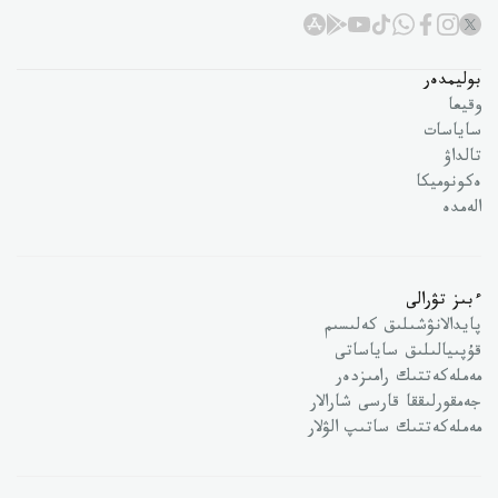
بوليمدەر
وقيعا
ساياسات
تالداۋ
ەكونوميكا
الەمدە
ءبىز تۋرالى
پايدالانۋشىلىق كەلىسىم
قۇپىيالىلىق ساياساتى
مەملەكەتتىك رامىزدەر
جەمقورلىققا قارسى شارالار
مەملەكەتتىك ساتىپ الۋلار