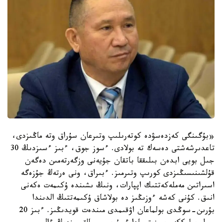
«بۇگىنگى كەزدەسۋدە كوتەرىلىپ وتىرعان سۇراق وتە ماڭىزدى،
تاعدىرشەشتى دەسەك تە بولادى. ءسوز جوق، ءبىز ءسىزدىڭ 30
جىل بويى ابدەن بىلىققا باتقان جۇيەنى وزگەرتەمىن دەگەن
قۇلشىنىسىڭىزدى كورىپ وتىرمىز. ءبىراق، ونى ەرتەڭ جۇزەگە
اسىراتىن مەملەكەتتىك اپپارات، ونىڭ ىشىندە ۇكىمەت ەكەنى
انىق. كۇنى كەشە ءوزىڭىز دە بولاشاق ۇكىمەتتىڭ الدىندا
بۇرىن-سوڭدى بولماعان اۋقىمدى مىندەت قويدىڭىز. ءبىز 20