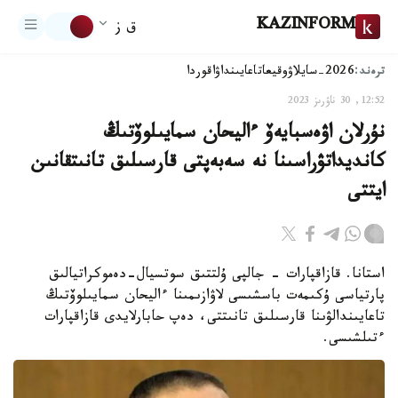
KAZINFORM
ق ز
ترەند:
2026-سايلاۋ
وقيعا
تاعايىنداۋ
اقوردا
12:52, 30 ناۋرىز 2023
نۇرلان اۋەسبايەۆ ءاليحان سمايىلوۆتىڭ
كانديداتۋراسىنا نە سەبەپتى قارسىلىق تانىتقانىن
ايتتى
استانا. قازاقپارات – جالپى ۇلتتىق سوتسيال-دەموكراتيالىق
پارتياسى ۇكىمەت باسشىسى لاۋازىمىنا ءاليحان سمايىلوۆتىڭ
تاعايىندالۋىنا قارسىلىق تانىتتى، دەپ حابارلايدى قازاقپارات
ءتىلشىسى.