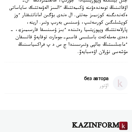
جىل بيلىككە وپپوزيتسيادا ءجۇرىپ، حالقىمىزدىڭ ءال-
اۋقاتىنىڭ تومەندەۋىنە ۇكىمەتتىڭ ءالسىز الەۋمەتتىك ساياساتى
ەكەندىگىنە كوزىمىز جەتتى. ال ەندى بۇگىن اماناتتىقتار ءوز
كوپشىلىگىن كورسەتىپ، ۇسىنىس بەرىپ وتىر. ارينە،
پارلامەنتتىك وپپوزيتسيا رەتىندە ءبىز ۇسىنىسقا قارسىمىز»، -
دەدى مەملەكەت باسشىسى قاسىم-جومارت توقايەۆ قاتىسقان
ءماجىلىستىڭ جالپى وتىرىسىندا ج س د پ فراكسياسىنىڭ
مۇشەسى نۇرلان اۋەسبايەۆ.
без автора
اۆتور
KAZINFORM