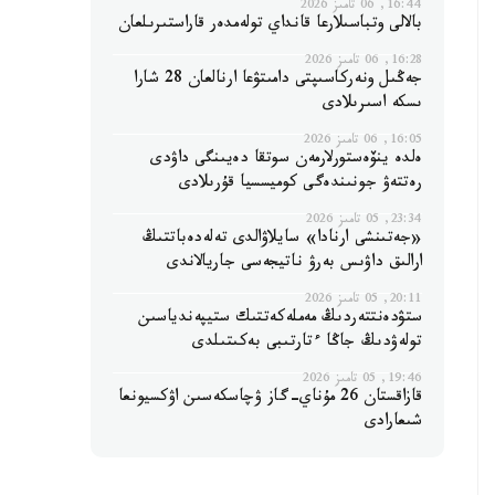
16:44, 06 تامىز 2026
بالالى وتباسىلارعا قانداي تولەمدەر قاراستىرىلعان
16:28, 06 تامىز 2026
جەڭىل ونەركاسىپتى دامىتۋعا ارنالعان 28 شارا
ىسكە اسىرىلادى
16:05, 06 تامىز 2026
ەلدە ينۆەستورلارمەن سوتقا دەيىنگى داۋدى
رەتتەۋ جونىندەگى كوميسسيا قۇرىلادى
23:34, 05 تامىز 2026
«جەتىنشى ارنادا» سايلاۋالدى تەلەدەباتتىڭ
ارالىق داۋىس بەرۋ ناتيجەسى جاريالاندى
20:11, 05 تامىز 2026
ستۋدەنتتەردىڭ مەملەكەتتىك ستيپەندياسىن
تولەۋدىڭ جاڭا ءتارتىبى بەكىتىلدى
19:46, 05 تامىز 2026
قازاقستان 26 مۇناي-گاز ۋچاسكەسىن اۋكسيونعا
شىعارادى