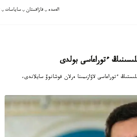
الەمدە
قازاقستان
ساياسات
ت
ىلىسىنىڭ ءتوراعاسى بولدى
لىستىڭ ءتوراعاسى لاۋازىمىنا ەرلان قوشانوۆ سايلاندى،