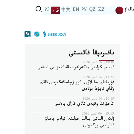
الداۋ
KZ
QZ
РУ
EN
中文
ق ز
ЎЗ
تاقىرىپقا قاتىستى
15:10, 07 تامىز 2026
ءبىلىم گرانتى يەگەرلەرىنىڭ ءتىزىمى شىقتى
14:52, 07 تامىز 2026
قۇرىلتاي سايلاۋى: ءوز ۋچاسكەڭىزدى قالاي
وڭاي تابۋعا بولادى
10:39, 07 تامىز 2026
اتاجۇرتتا وقيدى تالاي قازاق بالاسى
19:09, 06 تامىز 2026
ۇلكەن الماتى اينالما جولىندا تولەم جاساۋ
ءتارتىبى وزگەردى