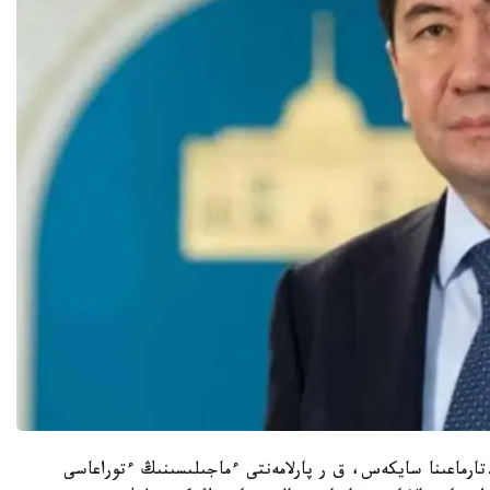
پ ايتقاندا، ق ر كونستيتۋتسياسى 58-بابىنىڭ 1-تارماعىنا سايكەس، ق ر پارلامەنتى ءماجىلىسىنىڭ ءتوراعاسى