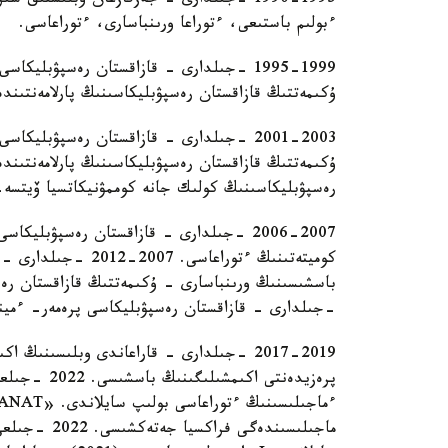
1990-1995 -جىلدارى - جەزقازعان وبلىستىق
ءبولىم باستىعى، ءتوراعا ورىنباسارى، ءتوراعاسى.
ۇكىمەتتىڭ قازاقستان رەسپۋبليكاسىنىڭ پارلامەنتىند
2001-2003 -جىلدارى - قازاقستان رەسپۋبل
رەسپۋبليكاسىنىڭ كولىك جانە كوممۋنيكاتسيا ۆيتسە-
2006-2007 -جىلدارى - قازاقستان رەسپۋبليك
كوميتەتىنىڭ ءتوراعا
-جىلدارى - قازاقستان رەسپۋبليكاسى پرەمەر- ءمي