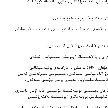
اسىنان پالاتا دەپۋتاتتارى جالپى سانىنىڭ كوپشىلىك
ى باقتىقوجا ىزمۇحامبەتوۆ ۇسىندى.
 پارلامەنتى ءماجىلىسىنىڭ ءتوراعاسى قىزمەتىنە ەرلان جاقان
ندا پالاتانىڭ دەپۋتاتتارى انت بەردى.
ەرلان جاقان ۇلى 1962 -جىلى قاراعاندى وبلىسىندا تۋعان. 1984 -جىلى - قاراعاندى پوليتەحنيكالىق
تىك باسقارۋ اكادەمياسىن بىتىرگەن. ينستيتۋتتى بىتىرگەننەن كەيىن
بريكاسىنىڭ سلەسارى، شەبەرى بولىپ جۇمىس ىستەگەن.
 جەزقازعان وبلىستىق كوميتەتىنىڭ جۇمىسشى جانە اۋىل جاستارى
نوميكالىق پروبلەمالارى ءبولىمىنىڭ مەڭگەرۋشىسى.