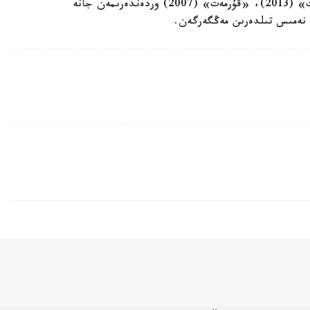
سايلاندى. I دارەجەلى «بارىس» (2021)، «پاراسات» (2013)، «قۇرمەت» (2007) وردەندەرىمەن جانە
، نەمىس تىلدەرىن مەڭگەرگەن.