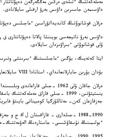
مەملەكەتتىك ءتىلدى ەركىن مەڭگەرگەن دەپۋتاتتار ار
داۋسىمەن جاسىرىن داۋىس بەرۋ ارقىلى سايلانادى.
ەرلان قوشانوۆتىڭ كانديداتۋراسىن ءماجىلىس دەپۋتات
داۋىس بەرۋ ناتيجەسى بويىنشا پالاتا دەپۋتاتتارى ق ر
ۇلى قوشانوۆتى ءبىراۋىزدان سايلادى.
ايتا كەتەيىك، بۇگىن ءماجىلىستىڭ ءبىرىنشى وتىرىسى
بۇدان بۇرىن حابارلانعانداي، استانادا VIII سايلانعان ق ر پارلامەنتىنىڭ ءبىرىنشى سەسسياسى اشىلدى.
ينستيتۋتىن، 1999 -جىلى قازاق مەملەكەت
جەزقازعان كەن- مەتاللۋرگيا كومبيناتى بايىتۋ فا
1988-1990 -جىلدارى - قازاقستان ل ك ج و
ءبولىمىنىڭ نۇسقاۋشىسى، جاستاردىڭ الەۋمەتتىك-ەكو