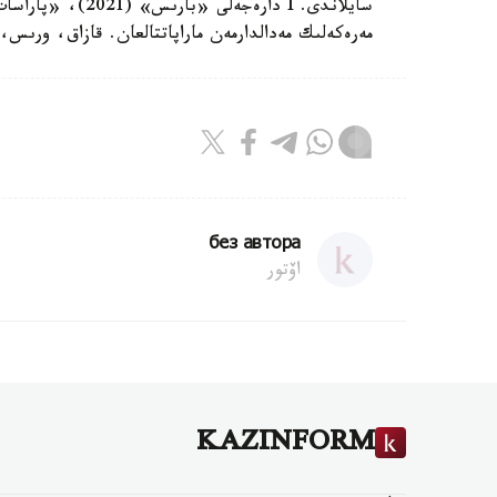
مەرەكەلىك مەدالدارمەن ماراپاتتالعان. قازاق، ورىس
без автора
اۆتور
KAZINFORM