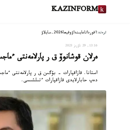
KAZINFORM
ترەند:
اقوردا
تاعايىنداۋ
وقيعا
2026-سايلاۋ
13:16, 29 ناۋرىز 2023
ەرلان قوشانوۆ ق ر پارلامەنتى ءماج
استانا. قازاقپارات - بۇگىن ق ر پارلامەنتى ءماجى
دەپ حابارلايدى قازاقپارات ءتىلشىسى.