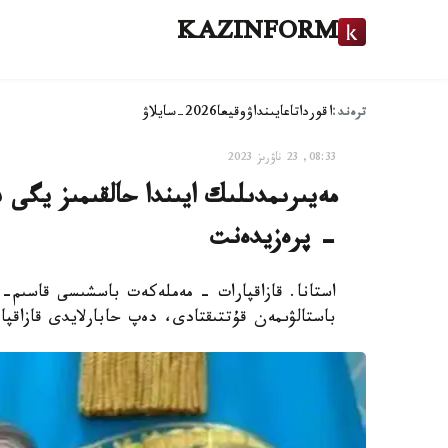
KAZINFORM
ترەند:
اقوردا
تاعايىنداۋ
وقيعا
2026-سايلاۋ
08:33, 23 ناۋرىز 2023
مەيىرىمدىلىك ايىندا حالقىمىز يگى 
- پرەزيدەنت
استانا. قازاقپارات - مەملەكەت باسشىسى قاسىم- ج
باستالۋىمەن قۇتتىقتادى، دەپ حابارلايدى قازاقپا