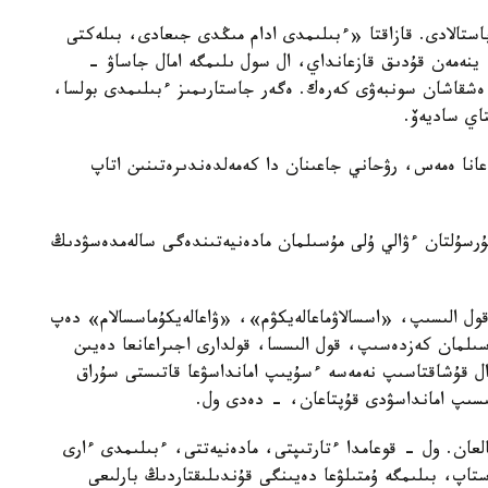
تالادى. قازاقتا «ءبىلىمدى ادام مىڭدى جىعادى، بىلەكتى
 ينەمەن قۇدىق قازعانداي، ال سول ىلىمگە امال جاساۋ -
ەشقاشان سونبەۋى كەرەك. ەگەر جاستارىمىز ءبىلىمدى بولسا،
تاي ساديەۆ.
انا ەمەس، رۋحاني جاعىنان دا كەمەلدەندىرەتىنىن اتاپ
رسۇلتان ءۋالي ۇلى مۇسىلمان مادەنيەتىندەگى سالەمدەسۋدىڭ
ل الىسىپ، «اسسالاۋماعالەيكۋم»، «ۋاعالەيكۇماسسالام» دەپ
سىلمان كەزدەسىپ، قول الىسسا، قولدارى اجىراعانعا دەيىن
. ال قۇشاقتاسىپ نەمەسە ءسۇيىپ امانداسۋعا قاتىستى سۇراق
ىسىپ امانداسۋدى قۇپتاعان، - دەدى ول.
تالعان. ول - قوعامدا ءتارتىپتى، مادەنيەتتى، ءبىلىمدى ءارى
ستاپ، بىلىمگە ۇمتىلۋعا دەيىنگى قۇندىلىقتاردىڭ بارلىعى