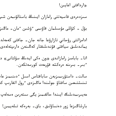
«ارداقتى اعايىن!
سىزدەردى قاسيەتتى رامازان ايىنىڭ باستالۋىمەن شىن
بۇل - كۇللى مۇسىلمان قاۋىمى ءۇشىن ءمان- ماڭىزى
ادامزاتتى رۋحاني تازارۋعا جانە جان- جاقتى كەمەلد
يماندىلىق سياقتى قۇندىلىقتار كەڭىنەن دارىپتەلەدى.
اتا- بابامىز رامازاندى «ون ەكى ايدىڭ سۇلتانى» دەپ
ءبىر- بىرىنە ەرەكشە قۇرمەت كورسەتكەن.
سالت- داستۇرىمىزبەن ساباقتاس اسىل ءدىنىمىز عاسىر
تىنىشتىعىن ساقتاۋ جولىندا ماڭىزدى ءرول اتقارىپ كە
مەيىرىمدىلىك ايىندا حالقىمىز يگى ىستەرىن ەسەلەپ،
بارشاڭىزعا زور دەنساۋلىق، باق- بەرەكە تىلەيمىن!