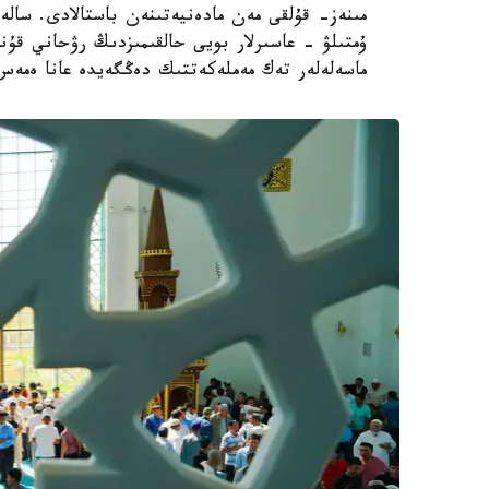
مىنەز- قۇلقى مەن مادەنيەتىنەن باستالادى. سال
ۇمتىلۋ - عاسىرلار بويى حالقىمىزدىڭ رۋحاني قۇن
ماسەلەلەر تەك مەملەكەتتىك دەڭگەيدە عانا ەمەس