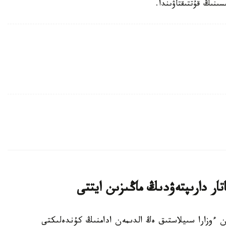
ىنىڭ قۇتتىقتاۋىندا.
ار دارىپتەۋدىڭ ماڭىزىن ايتتى
 ءتارتىپ پەن ءوزارا سىيلاستىق ەڭ الدىمەن ادامنىڭ كۇندەلىكتى