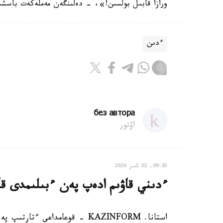
ورازا قابىل بولسىن!»، - دەلىنگەن مەملەكەت باسشىس
ءدىن
без автора
اۆتور
09:30, 02 تامىز 2026
ءدىني قاۋىم ادەپ پەن ءبىلىمدى قات
استانا. KAZINFORM - قوعامداعى