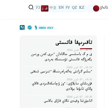
الداۋ
KZ
QZ
РУ
EN
中文
ق ز
ЎЗ
تاقىرىپقا قاتىستى
20:31, 07 تامىز 2026
ق م گ باسشىسى جاڭادان ءىرى كەن ورنىن
يگەرۋگە قاتىستى تۇسىنىك بەردى
15:10, 07 تامىز 2026
ءبىلىم گرانتى يەگەرلەرىنىڭ ءتىزىمى شىقتى
14:52, 07 تامىز 2026
قۇرىلتاي سايلاۋى: ءوز ۋچاسكەڭىزدى قالاي
وڭاي تابۋعا بولادى
10:39, 07 تامىز 2026
اتاجۇرتتا وقيدى تالاي قازاق بالاسى