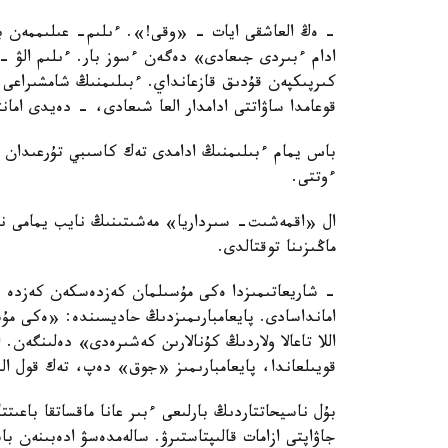
- ەڭ العاشقى ايات - «وقى!». ءىلىم- عىلىممەن باس
ادام ءبىردى جىعادى» دەگەن ءسوز بار. ءىلىم الۋ -
كىرپىكپەن قۇدىق قازعانداي. ءبىلىمنىڭ شامشىراعى 
قوعامدا ساۋاتتى ادامدار العا شىعادى، - دەيدى امان
باس يمام ءبىلىمنىڭ ادامدى تەك كاسىبي تۇرعىدان ع
ءوتتى.
ال «اقمەشىت- سىرداريا» مەشىتىنىڭ نايب يمامى نۇ
ماڭىزىنا توقتالدى.
- شاريعاتىمىزدا ەكى مۇسىلمان كەزدەسكەن كەزدە قو
امانداسادى. پايعامبارىمىزدىڭ حاديسىندە: «ەكى مۇ
اللا تاعالا ولاردىڭ كۇنالارىن كەشىرەدى» دەلىنگەن
قويىلعاندا، پايعامبارىمىز «جوق» دەپ، تەك قول ال
بۇل ناسيحاتتاردىڭ بارلىعى ءبىر عانا ماقساتقا باعىت
جاۋاپتى ازامات قالىپتاستىرۋ. سالەمدەسۋ ادەبىنەن با