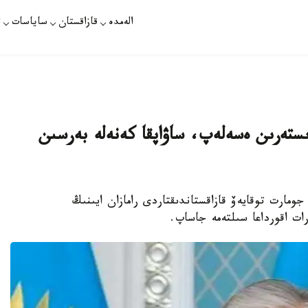
الەمدە
قازاقستان
ساياسات
ت
ىستەرىن ەسەلەپ، ساۋاپقا كەنەلە بەرسىن
ومارت توقايەۆ قازاقستاندىقتاردى رامازان ايىنىڭ
رات اقورداعا سىلتەمە جاساپ.