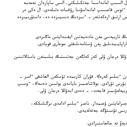
الىسىپ امانداسسا جەتكىلىكتى. الىس ساپاردان نەمەسە
 ءتوس قاعىسىپ امانداسۋىنا رۇقسات ەتىلەدى. ال ەكى ەر
ارتىق ارەكەتتەر - ءبىزدىڭ دىنىمىزدە دە، داستۇرىمىزدە
ىڭ تاربيەسى مەن مادەنيەتىن ايقىندايتىن ماڭىزدى
اپايىمدىلىق پەن ۇستامدىلىقتى جوعارى قويادى.
للا ەرجان ۇلى كەز كەلگەن جەتىستىك بىلىمنەن باستالاتىنىن
ن ءبىلىم كەرەك. قۇران كارىمدە تۇسكەن العاشقى ءامىر -
 بۇرىن تۇرادى. بولاشاعىمىز باياندى بولسىن دەسەك، ءوسىپ
بيەلەۋىمىز قاجەت، - دەدى ابدۋللا ەرجان ۇلى.
رامايتىن ۇعىمدار. ناعىز ءبىلىم ادامدى ىزگىلىككە،
ۇرىس تۇسىنۋگە جەتەلەيدى.
يەۆ تە جالعاستىرادى.