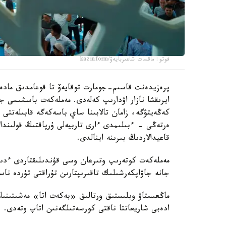
فوتو: ماقسات شاعىربايەۆ/kazinform
پرەزيدەنت قاسىم-جومارت توقايەۆ تا قوعامدىق مادەني
ايرىقشا نازار اۋدارىپ كەلەدى. مەملەكەت باسشىسى جا
كەڭەيتۋگە، زامان تالابىنا ساي باسەكەگە قابىلەتتى 
ەرتەڭى - ءبىلىمدى ءارى تاربيەلى ۇرپاقتىڭ قولىندا.
قاعيدالاردىڭ بىرىنە اينالدى.
مەملەكەت كوتەرىپ وتىرعان وسى قۇندىلىقتاردى ءدىني
جانە جاۋاپكەرشىلىك تاقىرىپتارىن تۇراقتى تۇردە ناس
ماڭعىستاۋ وبلىستىق ورتالىق «بەكەت اتا» مەشىتىنى
ادەبى شاريعاتتا ناقتى كورسەتىلگەنىن اتاپ وتەدى.