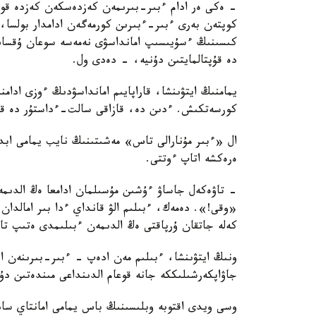
- ەكى ەر ادام ءبىر-بىرىمەن كەزدەسكەن كەزدە قول 
كوپتەن بەرى ءبىر-ءبىرىن كورمەگەن ادامدار بولسا،
كىسىنىڭ ءسۇيىسىپ امانداسۋى نەمەسە سوعان ۇقساس 
دە قۇپتالمايتىن دۇنيە، - دەدى ول.
يمامنىڭ ايتۋىنشا، قاراپايىم امانداسۋدىڭ ءوزى ادامن
كورسەتكىش. ءدىن دە، قازاقى سالت-ءداستۇر دە قار
ال «ءبىر مۇنارالى تاس» مەشىتىنىڭ نايب يمامى ابدۋ
ەرەكشە اتاپ ءوتتى.
- تاۋەكەل جاساۋ ءۇشىن مۇسىلمان ادامعا ەڭ الدىمە
«وقى!». دەمەك، ءبىلىم الۋ قانداي ءدا بىر امالدان
كەلە جاتقان ۇرپاقتى ەڭ الدىمەن ءبىلىمدى ەتىپ تار
ونىڭ ايتۋىنشا، ءبىلىم مەن ادەپ - ءبىر-بىرىنەن اجى
جاۋاپكەرشىلىككە جانە قوعام الدىنداعى مىندەتىن د
وسى ويدى اقتوبە وبلىسىنىڭ باس يمامى امانتاي ساد