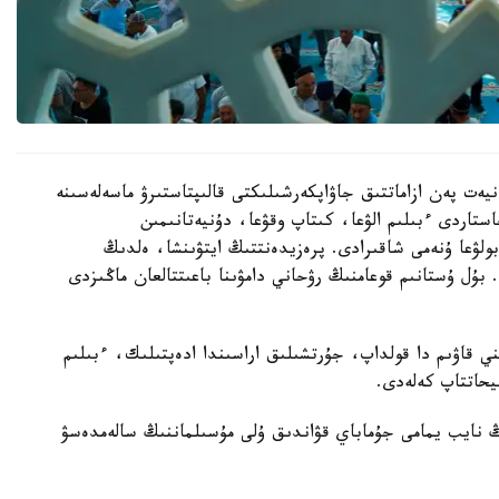
ەت پەن ازاماتتىق جاۋاپكەرشىلىكتى قالىپتاستىرۋ ماسەلەسىنە
ستاردى ءبىلىم الۋعا، كىتاپ وقۋعا، دۇنيەتانىمىن
بولۋعا ۇنەمى شاقىرادى. پرەزيدەنتتىڭ ايتۋىنشا، ەلدىڭ
 بۇل ۇستانىم قوعامنىڭ رۋحاني دامۋىنا باعىتتالعان ماڭىزدى
 قاۋىم دا قولداپ، جۇرتشىلىق اراسىندا ادەپتىلىك، ءبىلىم
يحاتتاپ كەلەدى.
ڭ نايب يمامى جۇماباي قۋاندىق ۇلى مۇسىلماننىڭ سالەمدەسۋ