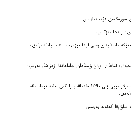
 جۇرەكتەن قۇتتىقتايمىن!
 ايرىقشا مەزگىل.
ەنۋگە باستايتىن وسى ايدا توزىمدىلىك، جاناشىرلىق،
 ارداقتاعان. ورازا ۇستاعان جاماعاتقا اۋىزاشار بەرىپ،
لار بويى ۇلى دالادا ەلدىڭ بىرلىگىن جانە قوعامنىڭ
لەدى.
 ساۋاپقا كەنەلە بەرسىن!