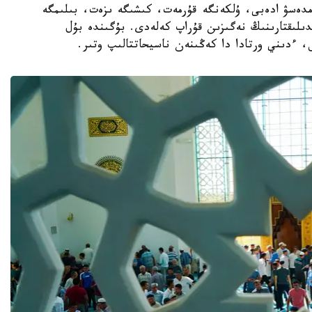
ەمدەسۋ ادەبى، ۇلكەنگە قۇرمەت، كىشىگە ىزەت، بىلىمگە
دىلىقتارىنىڭ نەگىزىن قۇراپ كەلەدى. بۇگىندە بۇل
، ءدىني ورتادا دا كەڭىنەن ناسيحاتتالىپ وتىر.