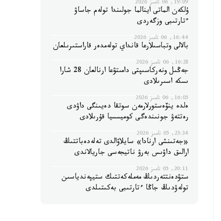
19:09, 06 تامىز 2026
ۇلكەن الماتى اينالما جولىندا تولەم جاساۋ
ءتارتىبى وزگەردى
16:44, 06 تامىز 2026
بالالى وتباسىلارعا قانداي تولەمدەر قاراستىرىلعان
16:28, 06 تامىز 2026
جەڭىل ونەركاسىپتى دامىتۋعا ارنالعان 28 شارا
ىسكە اسىرىلادى
16:05, 06 تامىز 2026
ەلدە ينۆەستورلارمەن سوتقا دەيىنگى داۋدى
رەتتەۋ جونىندەگى كوميسسيا قۇرىلادى
23:34, 05 تامىز 2026
«جەتىنشى ارنادا» سايلاۋالدى تەلەدەباتتىڭ
ارالىق داۋىس بەرۋ ناتيجەسى جاريالاندى
20:11, 05 تامىز 2026
ستۋدەنتتەردىڭ مەملەكەتتىك ستيپەندياسىن
تولەۋدىڭ جاڭا ءتارتىبى بەكىتىلدى