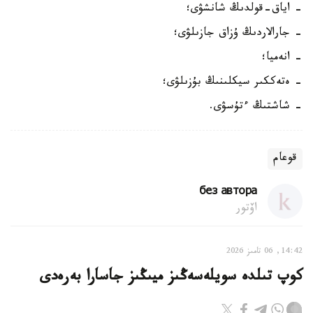
- اياق-قولدىڭ شانشۋى؛
- جارالاردىڭ ۇزاق جازىلۋى؛
- انەميا؛
- ەتەككىر سيكلىنىڭ بۇزىلۋى؛
- شاشتىڭ ءتۇسۋى.
قوعام
без автора
اۆتور
14:42, 06 تامىز 2026
كوپ تىلدە سويلەسەڭىز ميىڭىز جاسارا بەرەدى