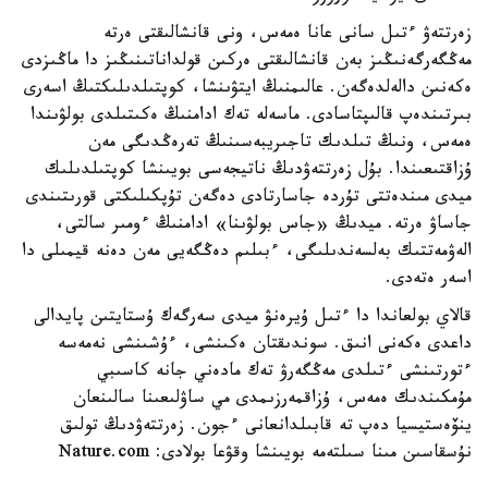
زەرتتەۋ ءتىل سانى عانا ەمەس، ونى قانشالىقتى ەرتە
مەڭگەرگەنىڭىز بەن قانشالىقتى ەركىن قولداناتىنىڭىز دا ماڭىزدى
ەكەنىن دالەلدەگەن. عالىمنىڭ ايتۋىنشا، كوپتىلدىلىكتىڭ اسەرى
بىرتىندەپ قالىپتاسادى. ماسەلە تەك ادامنىڭ ەكىتىلدى بولۋىندا
ەمەس، ونىڭ تىلدىك تاجىريبەسىنىڭ تەرەڭدىگى مەن
ۇزاقتىعىندا. بۇل زەرتتەۋدىڭ ناتيجەسى بويىنشا كوپتىلدىلىك
ميدى مىندەتتى تۇردە جاسارتادى دەگەن تۇپكىلىكتى قورىتىندى
جاساۋ ەرتە. ميدىڭ «جاس بولۋىنا» ادامنىڭ ءومىر سالتى،
الەۋمەتتىك بەلسەندىلىگى، ءبىلىم دەڭگەيى مەن دەنە قيمىلى دا
اسەر ەتەدى.
قالاي بولعاندا دا ءتىل ۇيرەنۋ ميدى سەرگەك ۇستايتىن پايدالى
داعدى ەكەنى انىق. سوندىقتان ەكىنشى، ءۇشىنشى نەمەسە
ءتورتىنشى ءتىلدى مەڭگەرۋ تەك مادەني جانە كاسىبي
مۇمكىندىك ەمەس، ۇزاقمەرزىمدى مي ساۋلىعىنا سالىنعان
ينۆەستيسيا دەپ تە قابىلدانعانى ءجون. زەرتتەۋدىڭ تولىق
نۇسقاسىن مىنا سىلتەمە بويىنشا وقۋعا بولادى: Nature.com