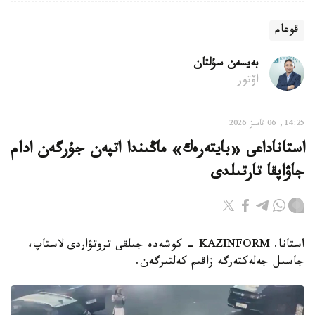
قوعام
بەيسەن سۇلتان
اۆتور
14:25, 06 تامىز 2026
استاناداعى «بايتەرەك» ماڭىندا اتپەن جۇرگەن ادام
جاۋاپقا تارتىلدى
استانا. KAZINFORM - كوشەدە جىلقى تروتۋاردى لاستاپ،
جاسىل جەلەكتەرگە زاقىم كەلتىرگەن.