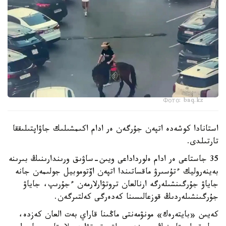
Фото: baq.kz
استانادا كوشەدە اتپەن جۇرگەن ەر ادام اكىمشىلىك جاۋاپتىلىققا
تارتىلدى.
35 جاستاعى ەر ادام ەلورداداعى ويىن-ساۋىق ورىندارىنىڭ بىرىنە
بەينەروليك ءتۇسىرۋ ماقساتىندا اتپەن اۆتوموبيل جولىمەن جانە
جاياۋ جۇرگىنشىلەرگە ارنالعان تروتۋارلارمەن ءجۇرىپ، جاياۋ
جۇرگىنشىلەردىڭ قوزعالىسىنا كەدەرگى كەلتىرگەن.
كەيىن «بايتەرەك» مونۋمەنتى ماڭىنا قاراي بەت العان كەزدە،