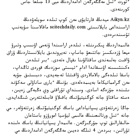
ءتورت ءتىل مەڭگەرگەن ادامداردىڭ ميى 13 جىلعا جاس
كورىنەدى.
Aikyn.kz ميدىڭ قارتايۋى مەن كوپ تىلدە سويلەۋدىڭ
اراسىنداعى بايلانىستى scitechdaily.com ماقالاسىنا سۇيەنىپ
تۇسىندىرەدى.
عالىمداردىڭ پىكىرىنشە، تىلدەر اراسىندا ۇنەمى اۋىسىپ وتىرۋ
ميعا ۇزدىكسىز جاتتىعۋ جاساپ، نەيروندىق بايلانىستاردىڭ ۇزاق
ۋاقىت بەلسەندى ساقتالۋىنا ىقپال ەتەدى. ءبىر تىلدەن
ەكىنشىسىنە اۋىسقاندا ادام ءتيىستى سوزدىك قوردى تاڭداپ،
باسقا تىلدەگى بالامالاردى ۋاقىتشا تەجەيدى، دىبىستىق جۇيە
مەن گرامماتيكاعا بەيىمدەلەدى. بۇنىڭ ءبارى ساناۋلى سەكۋند
ىشىندە جۇزەگە اسادى. وسىنداي تۇراقتى وي ەڭبەگى زەيىن،
ەستە ساقتاۋ جانە كوگنيتيۆتىك باقىلاۋ قابىلەتتەرىن شىڭدايدى.
جاڭا زەرتتەۋدى يسپانياداعى باسك كوگنيتيۆتىك زەرتتەۋلەر، مي
جانە ءتىل ورتالىعىنىڭ عالىمى ليۋسيا امورۋزو باستاعان
حالىقارالىق توپ جۇرگىزگەن. عالىمدار يسپانيانىڭ باسك ەلىندە
تۇراتىن، بىردەن 4 تىلگە دەيىن مەڭگەرگەن ادامداردىڭ مي