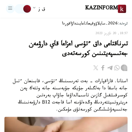
KAZINFORM
ق ز
ترەند:
2026-سايلاۋ
وقيعا
تاعايىنداۋ
اقوردا
18:57, 20 ناۋرىز 2023
تىرناقتاعى داق ءتۇسى اعزاعا قاي دارۋمەن
جەتىسپەيتىنىن كورسەتەدى
استانا. قازاقپارات - بەت تەرىسىنىڭ ءتۇسى، قابىنعان ءتىل
جانە باسقا دا بەلگىلەر جۇيكە جۇيەسىنە جانە وتتەك پەن
كومىرقىشقىل گازىن تاسىمالداۋعا جاۋاپ بەرەتىن
ەريتروتسيتتەردىڭ وڭدەلۋىنە اسا قاجەت В12 دارۋمەنىنىڭ
جەتىسپەۋشىلىگىن كورسەتۋى مۇمكىن.