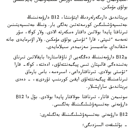
الىنباۋىمەن جانە دارۋمەننىڭ دۇرىس سىڭبەۋىمەن بايلانىستى
بولۋى مۇمكىن.
بريتاندىق دارىگەرلەردىڭ ايتۋىنشا، В12 دارۋمەنىنىڭ
جەتىسپەۋشىلىگىن كورسەتەتىن بەلگى بار. ونىڭ جەتىسپەيتىنىن
تىرناقتا پايدا بولاتىن داقتار ەسكەرتە الادى. ولار كوك، سۇر
نەمەسە ءتىپتى، قارا ءتۇستى بولۋى مۇمكىن. ولار اۋىرمايدى جانە
ەشقانداي جاعىمسىز سەزىمدەر سىيلامايدى.
«В12 دارۋمەنىنىڭ دەڭگەيى از ناۋقاستاردا بايقالاتىن تىرناق
بەتىندەگى قالىپتان تىس پيگمەنتتەلۋى، ادەتتە، كوك- قارا
ءتۇستى بولادى. تىرناقتارداعى، اسىرەسە، باس بارماق
تىرناعىنىڭ پيگمەنتتەلۋى ايقىن كورىنىپ تۇردى»، - دەدى
بريتاندىق ساراپشىلار.
سونىمەن قاتار، تىرناقتا جولاقتار پايدا بولادى. بۇل دا В12
دارۋمەنى جەتىسپەۋشىلىگىنىڭ بەلگىسى.
В12 دارۋمەنى جەتىسپەۋشىلىگىنىڭ بەلگىلەرى:
- بۇلشىقەت السىزدىگى؛