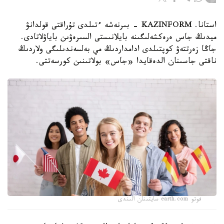
استانا. KAZINFORM - بىرنەشە ءتىلدى تۇراقتى قولدانۋ
ميدىڭ جاس ەرەكشەلىگىنە بايلانىستى السىرەۋىن باياۋلاتادى.
جاڭا زەرتتەۋ كوپتىلدى ادامداردىڭ مي بەلسەندىلىگى ولاردىڭ
ناقتى جاسىنان الدەقايدا «جاس» بولاتىنىن كورسەتتى.
فوتو earth.com سايتىنان الىندى