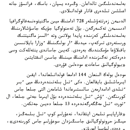
بەلسەندىلىگىن تالداعان. وڭىردە يسپان، باسك، فرانسۋز جانە
اعىلشىن تىلدەرى قاتار قولدانىلادى.
الدىمەن زەرتتەۋشىلەر 728 ادامنىڭ ميىن ماگنيتوەنسەفالوگرافيا
ادىسىمەن تەكسەرگەن. بۇل تەحنولوگيا جۇيكە جاسۋشالارىنىڭ
بەلسەندىلىگى كەزىندە پايدا بولاتىن وتە ءالسىز ماگنيتتىك
ورىستەردى تىركەپ، ميدىڭ ءار بولىگىنىڭ ءوزارا بايلانىسىن
باقىلاۋعا مۇمكىندىك بەرەدى. كەيىن جاساندى ينتەللەكت وسى
دەرەكتەر نەگىزىندە ادامنىڭ ميىنىڭ جاسىن انىقتايتىن
«بيولوگيالىق ساعات» مودەلىن قۇردى.
مودەل بولەك الىنعان 144 ادامعا قولدانىلعاندا، ايقىن
ايىرماشىلىق بايقالعان. ەكى ءتىل بىلەتىندەردىڭ ميى ءبىر
ءتىلدى ادامدارمەن سالىستىرعاندا شامامەن التى جىلعا جاس
كورىنگەن. ءۇش ءتىل بىلەتىندەردە بۇل ايىرما جەتى جىلعا، ال
ءتورت ءتىل مەڭگەرگەندەردە 13 جىلعا دەيىن جەتكەن.
«قاراپايىم تىلمەن ايتقاندا، نەعۇرلىم كوپ ءتىل بىلسەڭىز،
ميىڭىز حرونولوگيالىق جاسىڭىزدان سوعۇرلىم جاس كورىنەدى»،
- دەدى ليۋسيا امورۋزو.