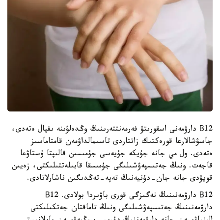
В12 دارۋمەنى اسقورىتۋ فەرمەنتتەرىنىڭ وڭدەلۋىنە ىقپال ەتەدى،
جاسۋشالارعا قورەكتىك زاتتاردى تاسىمالداۋمەن قامتاماسىز
ەتەدى. ول مي جانە جۇيكە جۇيەسى جۇمىسىن قالىپتا ۇستاۋعا
قاجەت. ونىڭ جەتىسپەۋشىلىگى جۇمىسقا قابىلەتتىلىكتى، زەيىن
قويۋدى جانە جان-دۇنيەنىڭ تەپە-تەڭدىگىن ناشارلاتادى.
В12 دارۋمەنىنىڭ نەگىزگى قورى باۋىردا بولادى. В12
دارۋمەنىنىڭ جەتىسپەۋشىلىگى ونىڭ تاماقتان جەتكىلىكتى