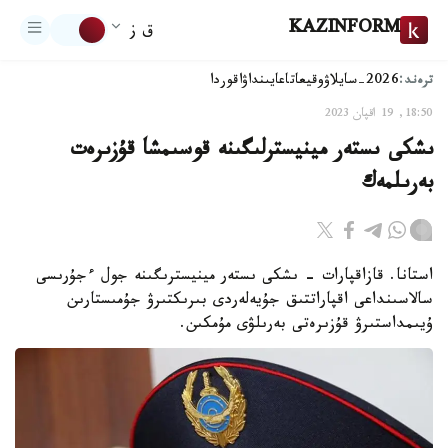
KAZINFORM
ق ز
ترەند:
2026-سايلاۋ
وقيعا
تاعايىنداۋ
اقوردا
18:50, 19 اقپان 2023
ىشكى ىستەر مينيسترلىگىنە قوسىمشا قۇزىرەت
بەرىلمەك
استانا. قازاقپارات - ىشكى ىستەر مينيسترىگىنە جول ءجۇرىسى
سالاسىنداعى اقپاراتتىق جۇيەلەردى بىرىكتىرۋ جۇمىستارىن
ۇيىمداستىرۋ قۇزىرەتى بەرىلۋى مۇمكىن.