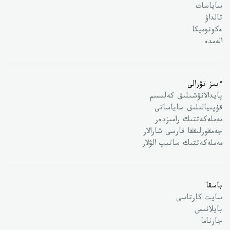
ساياسات
تالداۋ
ەكونوميكا
الەمدە
ءبىز تۋرالى
پايدالانۋشىلىق كەلىسىم
قۇپىيالىلىق ساياساتى
مەملەكەتتىك رامىزدەر
جەمقورلىققا قارسى شارالار
مەملەكەتتىك ساتىپ الۋلار
باسقا
سايت كارتاسى
بايلانىس
جارناما