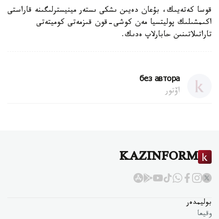
قوسا كەتەيىك، بۇعان دەيىن ىشكى ىستەر مينيسترلىگىنە قاراستى
اكىمشىلىك پوليتسيا مەن كوشى-قون قىزمەتى كوميتەتى
تاراتىلاتىنىن حابارلاپ ەدىك.
без автора
اۆتور
KAZINFORM
بوليمدەر
وقيعا