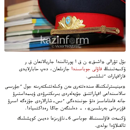
بۇل تۋرالى «اشىق» ن ق ا پورتالىندا جاريالانعان ق ر
ۇكىمەتىنىڭ
قاۋلى جوباسىندا
جازىلعان، دەپ حابارلايدى
قازاقپارات ءتىلشىسى.
«مينيسترلىكتىڭ مىندەتتەرى مەن وكىلەتتىكتەرىنە جول ءجۇرىسى
سالاسىنداعى اقپاراتتىق جۇيەلەردى بىرىكتىرۋدى ۇيىمداستىرۋ
جانە قامتاماسىز ەتۋ جونىندەگى ءىس-شارالاردى جۇزەگە اسىرۋ
قۇزىرەتى بەرىلسىن»، - دەلىنگەن جاڭا رەداكتسيادا.
ۇكىمەت قاۋلىسىنىڭ جوباسى 6-ناۋرىزعا دەيىن كوپشىلىك
تالقىلاۋدا بولدى.