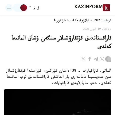
KAZINFORM
ق ز
ترەند:
2026-سايلاۋ
وقيعا
تاعايىنداۋ
اقوردا
08:01, 19 اقپان 2023
قازاقستاندىق قۇتقارۋشىلار مىنگەن ۇشاق الماتىعا
كەلدى
الماتى. قازاقپارات - 38 ادامنان قۇراتىن، قۇرامىندا قۇتقارۋشىلار
مەن مەديتسينا ماماندارى بار العاشقى قازاقستاندىق توپ الماتىعا
كەلدى، دەپ حابارلايدى قازاقپارات.