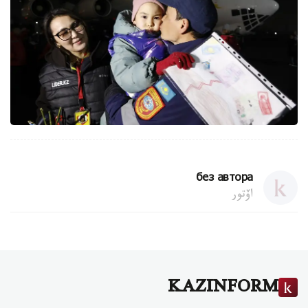
без автора
اۆتور
KAZINFORM