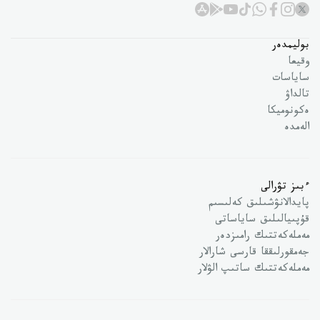
بوليمدەر
وقيعا
ساياسات
تالداۋ
ەكونوميكا
الەمدە
ءبىز تۋرالى
پايدالانۋشىلىق كەلىسىم
قۇپىيالىلىق ساياساتى
مەملەكەتتىك رامىزدەر
جەمقورلىققا قارسى شارالار
مەملەكەتتىك ساتىپ الۋلار