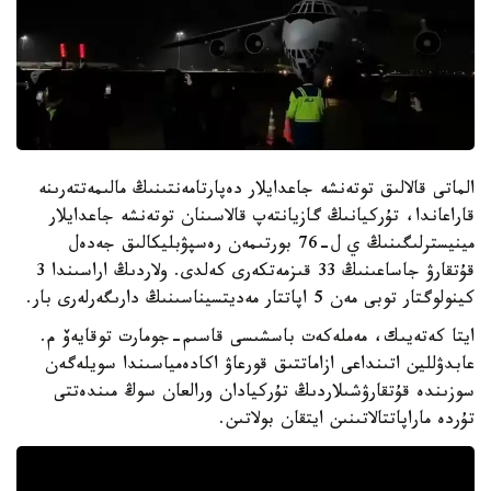
الماتى قالالىق توتەنشە جاعدايلار دەپارتامەنتىنىڭ مالىمەتتەرىنە
قاراعاندا، تۇركيانىڭ گازيانتەپ قالاسىنان توتەنشە جاعدايلار
مينيسترلىگىنىڭ ي ل-76 بورتىمەن رەسپۋبليكالىق جەدەل
قۇتقارۋ جاساعىنىڭ 33 قىزمەتكەرى كەلدى. ولاردىڭ اراسىندا 3
كينولوگتار توبى مەن 5 اپاتتار مەديتسيناسىنىڭ دارىگەرلەرى بار.
ايتا كەتەيىك، مەملەكەت باسشىسى قاسىم-جومارت توقايەۆ م.
عابدۋللين اتىنداعى ازاماتتىق قورعاۋ اكادەمياسىندا سويلەگەن
سوزىندە قۇتقارۋشىلاردىڭ تۇركيادان ورالعان سوڭ مىندەتتى
تۇردە ماراپاتتالاتىنىن ايتقان بولاتىن.