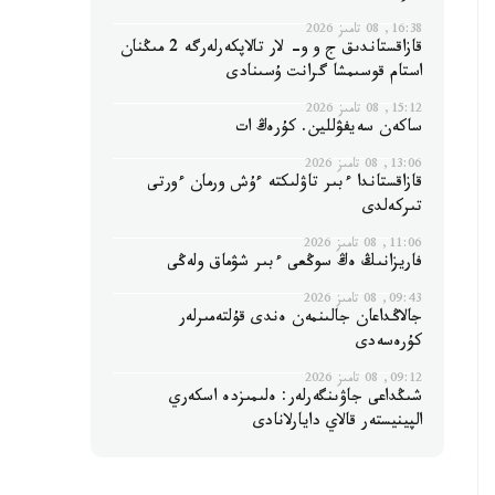
16:38, 08 تامىز 2026
قازاقستاندىق ج و و- لار تالاپكەرلەرگە 2 مىڭنان
استام قوسىمشا گرانت ۇسىنادى
15:12, 08 تامىز 2026
ساكەن سەيفۋللين. كۇرەڭ ات
13:06, 08 تامىز 2026
قازاقستاندا ءبىر تاۋلىكتە ءۇش ورمان ءورتى
تىركەلدى
11:06, 08 تامىز 2026
فاريزانىڭ ەڭ سوڭعى ءبىر شۋماق ولەڭى
09:43, 08 تامىز 2026
جالاڭداعان جالىنمەن ەندى قۇلتەمىرلەر
كۇرەسەدى
09:12, 08 تامىز 2026
شىڭداعى جاۋىنگەرلەر: ەلىمىزدە اسكەري
الپينيستەر قالاي دايارلانادى