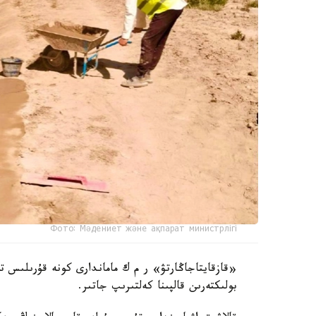
Фото: Мәдениет және ақпарат министрлігі
«قازقايتاجاڭارتۋ» ر م ك ماماندارى كونە قۇرىلىس ت
بولىكتەرىن قالپىنا كەلتىرىپ جاتىر.