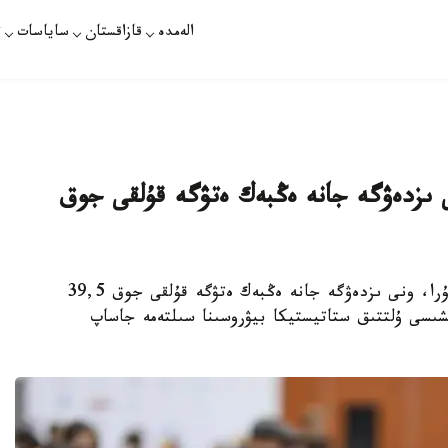
الەمدە
قازاقستان
ساياسات
ت
نى ىزدەۋگە جانە ەڭبەك ەتۋگە قۇلقى جوق
استانا. قازاقپارات - قازاقستاندا جۇمىسسىز بولا تۇرا، ونى ىزدەۋگە جانە ەڭبەك ەتۋگە قۇلقى جوق 39,5
لشىسى ۇلتتىق ستاتيستيكا بيۋروسىنا سىلتەمە جاساپ