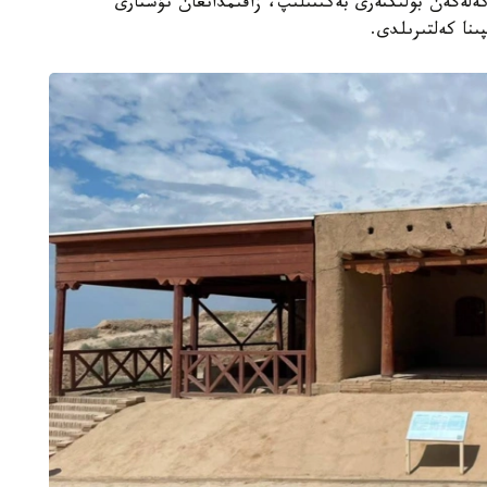
ەكەلەگەن بولىكتەرى بەكىتىلىپ، زاقىمدانعان تۇستارى
ىنا كەلتىرىلدى.