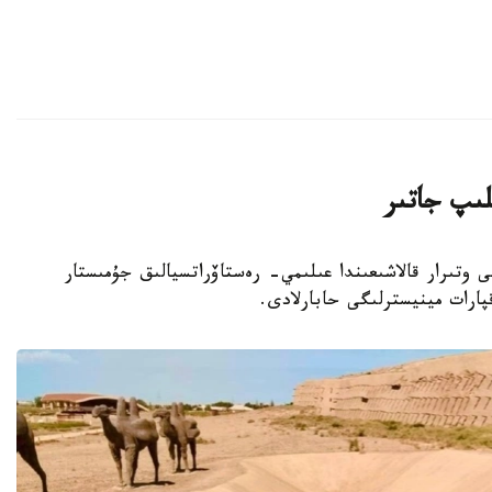
لىپ جاتىر
وبلىسىنداعى وتىرار قالاشىعىندا عىلىمي- رەستاۆراتسيالىق جۇمىستار
پارات مينيسترلىگى حابارلادى.