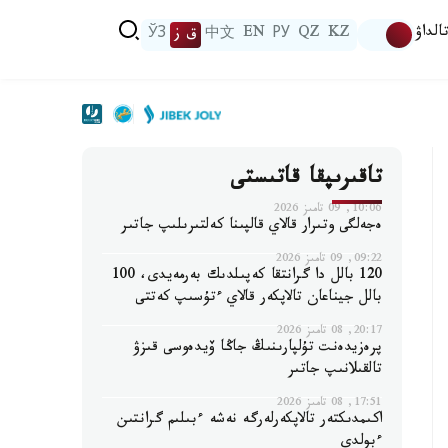
الداۋ
KZ
QZ
РУ
EN
中文
ق ز
ЎЗ
تاقىرىپقا قاتىستى
10:06, 09 تامىز 2026
ەجەلگى وتىرار قالاي قالپىنا كەلتىرىلىپ جاتىر
09:22, 09 تامىز 2026
120 بالل دا گرانتقا كەپىلدىك بەرمەيدى، 100
بالل جيناعان تالاپكەر قالاي ءتۇسىپ كەتتى
20:17, 08 تامىز 2026
پرەزيدەنت تۇلپارىنىڭ جاڭا ۆيدەوسى قىزۋ
تالقىلانىپ جاتىر
17:51, 08 تامىز 2026
اكىمدىكتەر تالاپكەرلەرگە نەشە ءبىلىم گرانتىن
ءبولدى