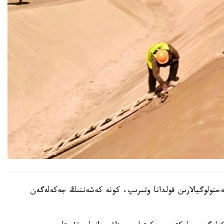
ەحنولوگيالارىن قولدانا وتىرىپ، كونە كەشەننىڭ جەكەلەگەن