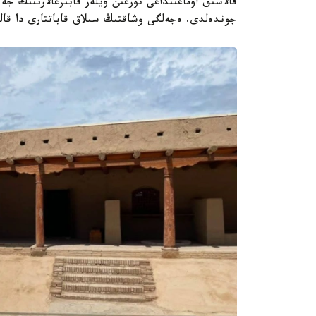
قالاشىق اۋماعىنداعى تۇرعىن ۇيلەر قابىرعالارىنىڭ ج
جوندەلدى. ەجەلگى وشاقتىڭ سىلاق قاباتتارى دا قالپ