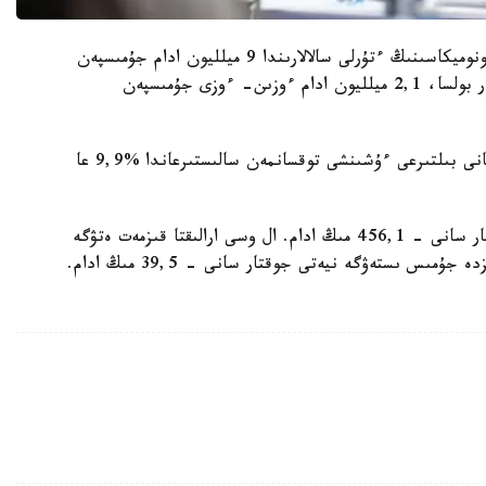
وتكەن جىلدىڭ ءتورتىنشى توقسانىندا قازاقستان ەكونوميكاسىنىڭ ءتۇرلى سالالارىندا 9 ميلليون ادام جۇمىسپەن
قامتىلدى. ولاردىڭ 6,9 ميلليونى جالدامالى قىزمەتكەر بولسا، 2,1 ميلليون ادام ءوزىن- ءوزى جۇمىسپەن
بيۋرو دەرەگىنشە، تولىق جۇمىسپەن قامتىلماعاندار سانى بىلتىرعى ءۇشىنشى توقسانمەن سالىستىرعاندا %9,9 عا
بىلتىرعى قورىتىندى بويىنشا جۇمىسسىز قازاقستاندىقتار سانى - 456,1 مىڭ ادام. ال وسى ارالىقتا قىزمەت ەتۋگە