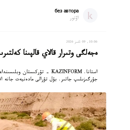
без автора
اۆتور
10:06, 09 تامىز 2026
ەجەلگى وتىرار قالاي قالپىنا كەلتىرى
استانا. KAZINFORM - تۇركىستان 
جۇرگىزىلىپ جاتىر. بۇل تۋرالى مادەنيەت جانە اق