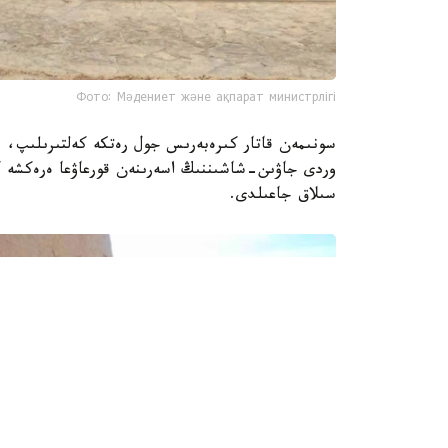
Фото: Мәдениет және ақпарат министрлігі
سونىمەن قاتار كىرەبەرىس جول رەتكە كەلتىرىلىپ، بۇ
وردى جاۋىن-شاشىننىڭ اسەرىنەن قورعاۋعا ەرەكشە كو
سىلاق جاعىلدى.