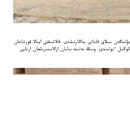
لىنگەن سىلاق قاباتى جاڭارتىلدى. قالاشىقتى اينالا قورشاعان
ڭىل ءبولىندى. ونىڭ بەتىنە سابان ارالاستىرىلعان ارنايى