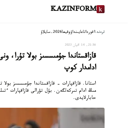
KAZINFORM
ترەند:
اقوردا
تاعايىنداۋ
وقيعا
2026-سايلاۋ
21:56, 14 اقپان 2023
قازاقستاندا جۇمىسسىز بولا تۇرا، و
ادامدار كوپ
مىڭ ادام تىركەلگەن. بۇل تۋرالى قازاقپارات ءتى
حابارلايدى.