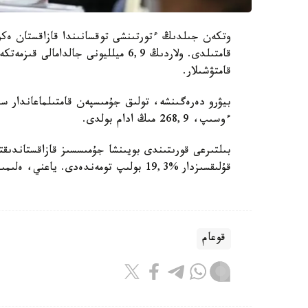
قامتۋشىلار.
ءوسىپ، 268,9 مىڭ ادام بولدى.
قۇلىقسىزدار %19,3 بولىپ تومەندەدى. ياعني، ەلىمىزدە جۇمىس ىستەۋگە نيەتى جوقتار سانى - 39,5 مىڭ ادام.
قوعام