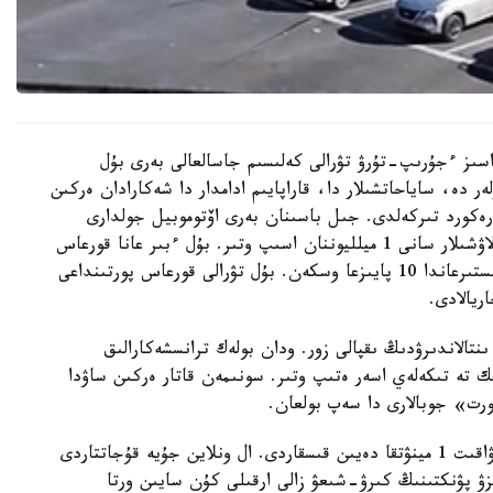
ىندا 30 كۇنگە دەيىن ۆيزاسىز ءجۇرىپ-تۇرۋ تۋرالى كەلىسىم جاسالعالى بەرى بۇل
دە، ساياحاتشىلار دا، قاراپايىم ادامدار دا شەكارادان ەركىن
كورد تىركەلدى. جىل باسىنان بەرى اۆتوموبيل جولدارى
ارقىلى ەكى ەلدىڭ اراسىندا ارى-بەرى قاتىناعان جولاۋشىلار سانى 1 ميلليوننان اسىپ وتىر. بۇل ءبىر عانا قورعاس
پورتى ارقىلى. وتكەن جىلدىڭ وسى كەزەڭىمەن سالىستىرعاندا 10 پايىزعا وسكەن. بۇل تۋرالى قورعاس پورتىنداعى
ريالادى.
تالاندىرۋدىڭ ىقپالى زور. ودان بولەك ترانسشەكارالىق
ك تە تىكەلەي اسەر ەتىپ وتىر. سونىمەن قاتار ەركىن ساۋدا
پورت» جوبالارى دا سەپ بولعان.
كولىك قۇرالدارىن تەكسەرۋ راسىمدەرى جەڭىلدەپ، ۋاقىت 1 مينۋتقا دەيىن قىسقاردى. ال ونلاين جۇيە قۇجاتتاردى
ىزۋ پۋنكتىنىڭ كىرۋ-شىعۋ زالى ارقىلى كۇن سايىن ورتا