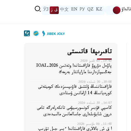
الداۋ
KZ
QZ
РУ
EN
中文
ق ز
ЎЗ
تاقىرىپقا قاتىستى
19:45, 03 تامىز 2026
پاۆەل دۋروۆ قازاقستاندا وتەتىن IOAI-2026
جەڭىمپازدارىنا ماراپاتتار بەرمەك
20:08, 30 شىلدە 2026
قازاقستاننىڭ ۇلتتىق قاۋىپسىزدىك كوميتەتى
كورەيانىڭ 14 ازاماتىن ۇستادى
16:07, 30 شىلدە 2026
كاسپي قۇبىر كونسورسيۋمى تانكەرلەرگە تاعى
درون شابۋىلدارى جاسالعانىن مالىمدەدى
11:48, 06 ماۋسىم 2026
ا ق ش بالالارى قازاقستاندا ءبىر جىل تۇرىپ