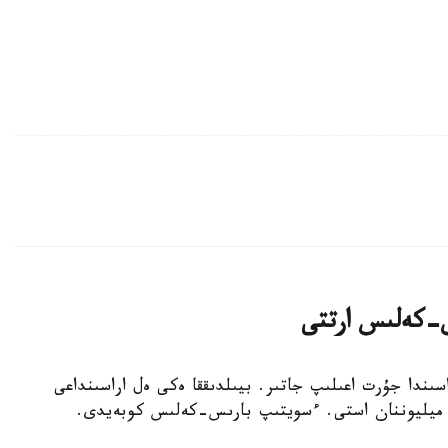
ىس-كەلىس ارتتى
اسىندا جۇرت اعىلىپ جاتىر. بيىلدىققا ەكى ەل اراسىنداعى
ولىك جولدارى ارقىلى وتكەن جولاۋشى سانى 1 ميليوننان استى. ءسويتىپ بارىس-كەلىس كوبەيدى.