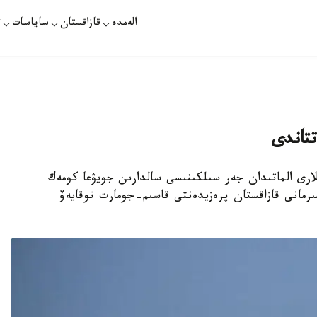
الەمدە
قازاقستان
ساياسات
ت
تتاندى
لارى الماتىدان جەر سىلكىنىسى سالدارىن جويۋعا كومەك
رمانى قازاقستان پرەزيدەنتى قاسىم-جومارت توقايەۆ