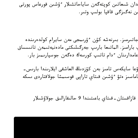
دى. قىتايدان شىعاتىن كوپتەگەن ساياحاتشىلار ءۇشىن قورعاس پورتى
ىن نەگىزگى قاقپا بولىپ وتىر.
تىرمىز. بىرنەشە كۇن ءۇرىمجى مەن سايرام كولدەرىندە
ارامىز. الماتىعا بارىپ جەرگىلىكتى مادەنيەتىمەن تانىسساق
عامدارىنان ءدام تاتىپ كورسەك دەگەن جوسپارىمىز بار.
ا سايكەس تامىز بەن كۇزدىڭ العاشقى ايلارىندا بارىس-
ماسىز ەتۋ ءۇشىن قىتاي تاراپى قوسىمشا جولاقتاردى ىسكە
ايتا كەتۋ كەرەك، قازىرگى ۋاقىتتا قورعاس پورتىنان قازاقستان-قىتاي باعىتىندا 9 حالىقارالىق جولاۋشىلار