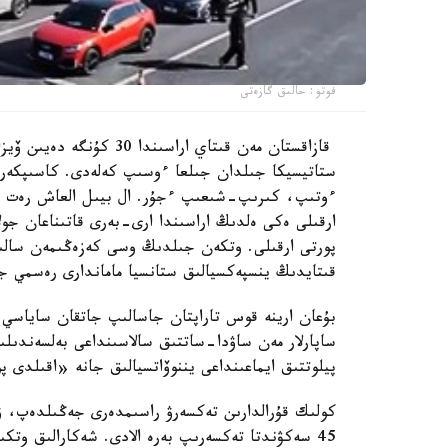
فوتو: حالىق گازەتى
قازاقستان مەن قىتاي اراس
ستاتيسيكا جىلدان جىلعا ءوسىپ كەلەدى. كاسىپكەرلەر 
ءوتىپ، كىرىپ-شىعىپ ءجۇر. ال بيىل العاش رەت رە
قىتايدىڭ ينسپەكسيالىق ستانسيا ماماندارى رەسمي جا
بۇعان ارينە قوس تاراپتان جاسالىپ جاتقان ساياسي ىن
ساپارلار مەن ساۋدا-ساتتىق سالاسىنداعى بەلسەندىلى
پيلوتتىق ايماعىنداعى يننوۆاتسيالىق جانە «اقىلدى 
45 سەكۋندتا تەكسەرىپ بەرە الادى. شەكارالىق وتك