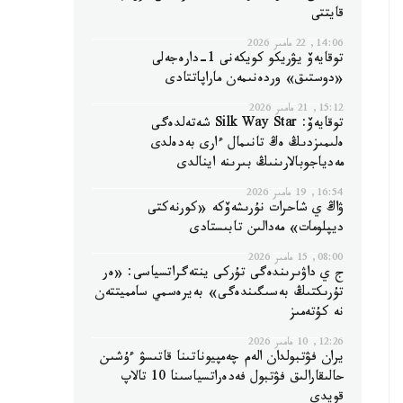
قايتتى
14:06, 22 مامىر 2026
توقايەۆ يۋريكو كويكەنى 1-دارەجەلى
«دوستىق» وردەنىمەن ماراپاتتادى
15:12, 21 مامىر 2026
توقايەۆ: Silk Way Star شەتەلدەگى
ەلىمىزدىڭ ەڭ تانىمال ءارى بەدەلدى
مەدياجوبالارىنىڭ بىرىنە اينالدى
16:54, 19 مامىر 2026
ۋاڭ ي شاحرات نۇرىشەۆكە «كورنەكتى
ديپلومات» مەدالىن تابىستادى
08:00, 15 مامىر 2026
ج ي داۋىرىندەگى تۇركى ينتەگراتسياسى: «ەر
تۇرىكتىڭ بەسىگىندەگى» بەيرەسمي سامميتتەن
نە كۇتەمىز
12:26, 10 مامىر 2026
يران فۋتبولدان الەم چەمپيوناتىنا قاتىسۋ ءۇشىن
حالىقارالىق فۋتبول فەدەراتسياسىنا 10 تالاپ
قويدى