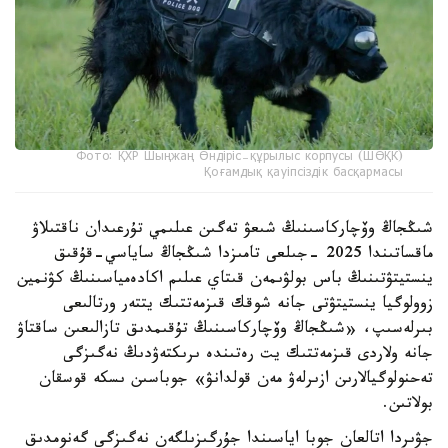
Фото: ҚХР Шыңжаң Өндіріс-құрылыс корпусы (ШӨҚК)
Қоғамдық қауіпсіздік басқармасы
شىڭجاڭ وۆچاركاسىنىڭ شىعۋ تەگىن عىلىمي تۇرعىدان ناقتىلاۋ
ماقساتىندا 2025 -جىلعى تامىزدا شىڭجاڭ ساياسي-قۇقىق
ينستيتۋتىنىڭ باس بولۋىمەن قىتاي عىلىم اكادەمياسىنىڭ كۋنمين
زوولوگيا ينستيتۋتى جانە شوقك قىزمەتتىك يتتەر ورتالىعى
بىرلەسىپ، «شىڭجاڭ وۆچاركاسىنىڭ تۇقىمدىق تازالىعىن ساقتاۋ
جانە ولاردى قىزمەتتىك يت رەتىندە ىرىكتەۋدىڭ نەگىزگى
تەحنولوگيالارىن ازىرلەۋ مەن قولدانۋ» جوباسىن ىسكە قوسقان
بولاتىن.
جۋىردا اتالعان جوبا اياسىندا جۇرگىزىلگەن نەگىزگى گەنومدىق