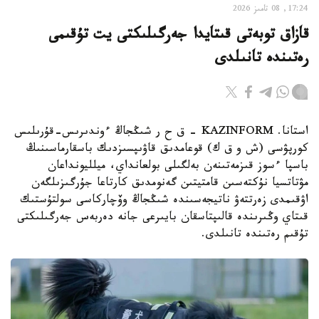
17:24, 08 تامىز 2026
قازاق توبەتى قىتايدا جەرگىلىكتى يت تۇقىمى
رەتىندە تانىلدى
استانا. KAZINFORM – ق ح ر شىڭجاڭ ءوندىرىس-قۇرىلىس
كورپۋسى (ش و ق ك) قوعامدىق قاۋىپسىزدىك باسقارماسىنىڭ
باسپا ءسوز قىزمەتىنەن بەلگىلى بولعانداي، ميلليونداعان
مۋتاتسيا نۇكتەسىن قامتيتىن گەنومدىق كارتاعا جۇرگىزىلگەن
اۋقىمدى زەرتتەۋ ناتيجەسىندە شىڭجاڭ وۆچاركاسى سولتۇستىك
قىتاي وڭىرىندە قالىپتاسقان بايىرعى جانە دەربەس جەرگىلىكتى
تۇقىم رەتىندە تانىلدى.