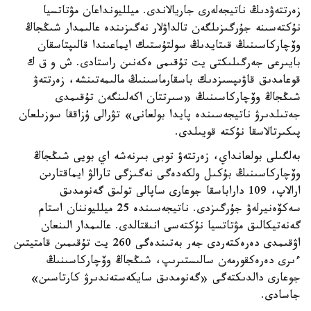
زەرتتەۋدىڭ ناتيجەلەرى جاريالاندى. ميلليونداعان مۋتاتسيا
نۇكتەسىنە جۇرگىزىلگەن تالداۋلار نەگىزىندە عالىمدار شىڭجاڭ
وۆچاركاسىنىڭ قىتايدىڭ سولتۇستىك ايماعىندا قالىپتاسقان
بايىرعى جەرگىلىكتى يت تۇقىمى ەكەنىن راستادى. ش و ق ك
قوعامدىق قاۋىپسىزدىك باسقارماسىنىڭ مالىمەتىنشە، زەرتتەۋ
شىڭجاڭ وۆچاركاسىنىڭ «سىرتتان اكەلىنگەن تۇقىمدى
جەتىلدىرۋ ناتيجەسىندە پايدا بولعانى» تۋرالى ۇزاققا سوزىلعان
پىكىرتالاسقا نۇكتە قويىلدى.
بەلگىلى بولعانداي، زەرتتەۋ توبى بىرنەشە اي بويى شىڭجاڭ
وۆچاركاسىنىڭ بۇكىل ولكەدەگى نەگىزگى تارالۋ ايماقتارىن
ارالاپ، 109 داراباسقا جوعارى ساپالى تولىق گەنومدىق
سەكۆەنيرلەۋ جۇرگىزدى. ناتيجەسىندە 25 ميلليوننان استام
گەنەتيكالىق مۋتاتسيا نۇكتەسى انىقتالدى. عالىمدار الىنعان
اۋقىمدى دەرەكتەردى جەر بەتىندەگى 260 يت تۇقىمىن قامتيتىن
ءىرى دەرەكقورمەن سالىستىرىپ، شىڭجاڭ وۆچاركاسىنىڭ
جوعارى دالدىكتەگى «گەنومدىق سايكەستەندىرۋ كارتاسىن»
جاسادى.