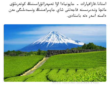
استانا.قازاقپارات - جاپونيادا اۋا تەمپەراتۋراسىنىڭ كوتەرىلۋى
ماتچا وندىرىسىنە قاجەتتى شاي جاپىراعىنىڭ ونىمدىلىگى مەن
دامىنە اسەر ەتە باستادى.
Фото: tawatchai prakobkit/Alamy
اسىرەسە جازعى اپتاپ، جىلى تۇندەر جانە كوكتەمدەگى اۋا
رايىنىڭ قۇبىلمالىلىعى شاي بۇتالارىنا قوسىمشا سالماق ءتۇسىرىپ
وتىر. عالىمدار ماسەلەنى شەشۋ ءۇشىن ىستىققا ءتوزىمدى