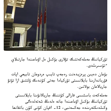
تۇركيانىڭ مەملەكەتتىك تۋلارى بۇكىل ەل اۋماعىندا جارتىلاي
ءتۇسىرىلدى.
بۇعان دەيىن پرەزيدەنت رەجەپ تايىپ ەردوعان تابيعي اپات
قۇرباندارىنا بايلانىستى تۇركيادا جەتى كۇندىك ۇلتتىق ازا تۇتۋ
جاريالاعان بولاتىن.
مەملەكەت باسشىسى قارالى كۇننىڭ جاريالانۋىنا بايلانىستى
تۇركيانىڭ بۇكىل اۋماعىندا جانە ەلدىڭ شەتەلدەگى
وكىلدىكتەرىندە جەكسەنبى، 12- اقپان كۇنى كۇن باتقانعا