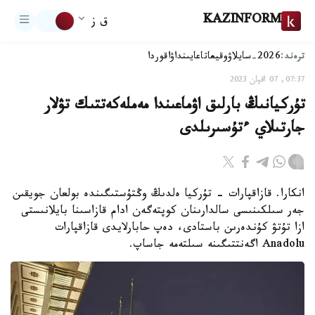
KAZINFORM
ق ز
ترەند:
2026-سايلاۋ
وقيعا
تاعايىنداۋ
اقوردا
07:37, 07 اقپان 2023
تۇركيانىڭ بارلىق اۋماعىندا مەملەكەتتىك تۋلار
جارتىلاي ءتۇسىرىلدى
انكارا. قازاقپارات - تۇركيا ەلدىڭ وڭتۇستىگىندە بولعان جويقىن
جەر سىلكىنىسى سالدارىنان كوپتەگەن ادام قازاسىنا بايلانىستى
ازا تۇتۋ كۇندەرىن باستادى، دەپ حابارلايدى قازاقپارات
Anadolu اگەنتتىگىنە سىلتەمە جاساپ.