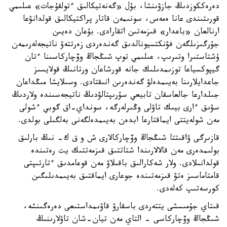
دەرەككوزدىڭ جازۋىنشا، بۇل «گەنەتيكالىق ءتولقۇجات» عىلىمي
قورىتىندى عانا ەمەس، سونىمەن قاتار پراكتيكالىق قولدانۋعا
ارنالعان «باعدار» قىزمەتىن اتقارادى. بۇعان دەيىن
جۇرگىزىلگەن فۋنكتسيونالدىق گەندەردى زەرتتەۋ ناتيجەلەرىمەن
ۇشتاستىرا وتىرىپ، عىلىمي توپ شىڭجاڭ وۆچاركاسىنا ءتان
گيپوكسياعا توزىمدىلىك جانە قورشاعان ورتانىڭ قولايسىز
جاعدايلارىنا بەيىمدەلۋ گەندەرىن انىقتادى. وسىلايشا مىڭداعان
جىلدارعا جالعاسقان تابيعي سۇرىپتالۋدىڭ ناتيجەسىندە ولاردىڭ
سۋىق ءارى بيىك تاۋلى وڭىرلەرگە، سونداي-اق گوبي ءشولى
مەن شولەيتتى ايماقتارعا ابدەن بەيىمدەلگەنى بەلگىلى بولدى.
قازىرگى ۋاقىتتا شىڭجاڭ وۆچاركالارى ش و ق ك- نىڭ بارلىق
بولىمدەرى مەن قالالارىندا شتاتتىق قىزمەتتىك يت رەتىندە
قولدانىلادى. ولار شەكارالىق باقىلاۋ مەن قوعامدىق ءتارتىپتى
قامتاماسىز ەتۋ قىزمەتىندە جوعارى ايماقتىق بەيىمدىلىگىن
كورسەتىپ كەلەدى.
قىتاي جۇمىسشى يتتەردى باسقارۋ قاۋىمداستىعى دەرەگىنشە،
شىڭجاڭ وۆچاركاسى - التاي مەن تيان-شان تاۋلارىنىڭ