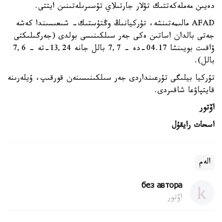
دەيىن مەملەكەتتىك تۋلار جارتىلاي تۇسىرىلەتىنىن ايتتى.
AFAD مالىمەتىنشە، تۇركيانىڭ وڭتۇستىك- شىعىسىندا كەشە
جەتى بالدان اساتىن ەكى جەر سىلكىنىسى بولدى (جەرگىلىكتى
ۋاقىت بويىنشا 04.17-دە - 7,7 بالل جانە 13,24-تە - 7,6
بالل).
تۇركيا بيلىگى تۇرعىنداردى جەر سىلكىنىسىنەن قورقىپ، ۇيلەرىنە
قايتپاۋعا شاقىردى.
اۆتور
اسحات رايقۇل
الەم
без автора
اۆتور