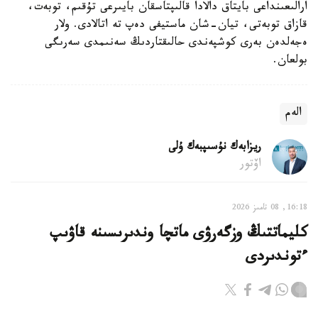
ارالىعىنداعى بايتاق دالادا قالىپتاسقان بايىرعى تۇقىم، توبەت،
قازاق توبەتى، تيان-شان ماستيفى دەپ تە اتالادى. ولار
ەجەلدەن بەرى كوشپەندى حالىقتاردىڭ سەنىمدى سەرىگى
بولعان.
الەم
ريزابەك نۇسىپبەك ۇلى
اۆتور
16:18, 08 تامىز 2026
كليماتتىڭ وزگەرۋى ماتچا وندىرىسىنە قاۋىپ
ءتوندىردى