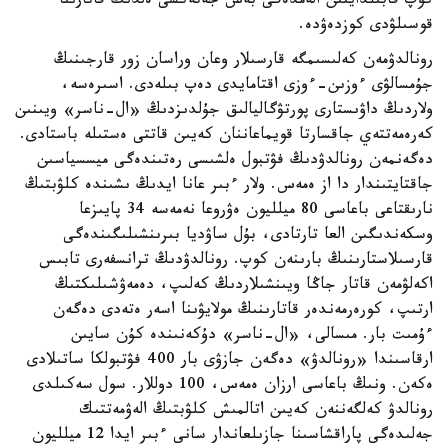
كوپ قابىلدايتىن الەمدەگى بەس جەتەكشى ەلدىڭ قاتارىنا
قوسىلۋدى كوزدەۋدە.
رونالدۋمەن كەلىسىمگە قارسىلار وعان وراسان زور قارجىنىڭ
جۇمسالۋى ءوزىن-ءوزى اقتامايدى دەپ بىلەدى. اسىرەسە،
ولاردىڭ داۋىستارى پورتۋگاليالىق جۇلدىزدىڭ «ال-ناسر» ويىنىن
كەرەمەتتەي جاقسارتا قويماعاننان كەيىن قاتتى ەستىلە باستادى.
دەگەنمەن رونالدۋدىڭ فۋتبول ەلشىسى رەتىندەگى ميسسياسىن
جاقتايتىندار دا از ەمەس. ولار ءبىر عانا ايدىڭ ىشىندە كلۋبتىڭ
نارىقتاعى باعاسى 80 ميلليون ەۋروعا نەمەسە 34 پايىزعا
وسكەندىگىن العا تارتادى، بۇل ساۋديا بىرىنشىلىگىندەگى
قارسىلاستارىنىڭ بارىنەن كوپ. رونالدۋدىڭ ترانسفەرى تابىس
اكەلۋمەن قاتار جاڭا ويىنشىلاردىڭ كەلىپ، دەمەۋشىلىكتىڭ
ارتىپ، كورەرمەندەر قاتارىنىڭ مولايۋىنا اسەر ەتەدى دەگەن
ءۇمىت بار. مىسالى، «ال-ناسر» دۇكەنىندە كۇن سايىن
ارقاسىندا «رونالدۋ» دەگەن جازۋى بار 400 فۋتبولكا ساتىلادى
ەكەن. ونىڭ باعاسى ارزان ەمەس، 100 دوللار. سول سەكىلدى
رونالدۋ كەلگەننەن كەيىن اتالمىش كلۋبتىڭ الەۋمەتتىك
جەلىدەگى پاراقشاسىنا جازىلعاندار سانى ءبىر ايدا 12 ميلليون