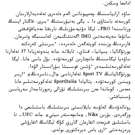
ادامعا وسكەن.
ساۋد ارابياسىنىڭ چەمپيوناتىن الەم ەلدەرى تەلەديدارلارىنان
كورسەتە باستاۋى دا - يگى بەتبۇرىستىڭ ءبىرى. قاڭتار ايىنىڭ
ورتاسىندا PRO- ليگا دۇنيەجۇزىلىك نارىقتا مەدياقۇقىقتى
ساتۋعا سەپتەسەتىن IMG اگەنتتىگىمەن كەلىسىمگە وتىرعان.
قازىردىڭ وزىندە كوپتەگەن ەلدەردە، ءبىرىنشى كەزەكتە
پورتۋگاليا، يسپانيا، قىتاي، تايلاند جانە يندونەزيادا 37 تەلەارنا
ساۋديا ليگاسىنىڭ ماتچتارىن كورسەتۋدە. بۇل باسى عانا. ليگا
تەلەكورسەتىلىمدەر ءۇشىن قوسىمشا سۇرانىستار الۋدا.
پورتۋگاليانىڭ Sport TV تەلەارناسى «ال-ناسردىڭ» ءاربىر
ويىنىن كورسەتۋدە. يتاليادا SportItalia تەلەكورسەتىلىم عانا
ەمەس، كوماندا مەن بىرىنشىلىك تۋرالى رەپورتاجدار سەرياسىن
ۇسىنباقشى.
رونالدۋدىڭ كەلۋىنە بايلانىستى بىرىنشىلىك باسشىلىعى دا
وزگەردى. بۇرىن Nike, «مانچەستەر سيتي» جانە UFC- تا
باسشىلىق قىزمەت اتقارعان گارري كۋك ليگانىڭ اتقارۋشى
پرەزيدەنتى ءارى باس ديرەكتورى بولدى.