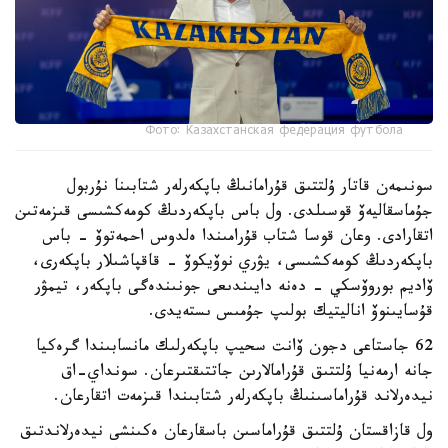
Фото: Казахстанская федерация футбола
سونىمەن قاتار ۇلتتىق قۇرامانىڭ باپكەرلەر شتابىنا نۇربول
جۇماسقاليەۆ قوسىلدى. ول باس باپكەردىڭ كومەكشىسى قىزمەتىن
اتقارادى. وعان قوسا شتاب قۇرامىندا ەلدوس احمەتوۆ - باس
باپكەردىڭ كومەكشىسى، يۋري نوۆيكوۆ - قاقپاشىلار باپكەرى،
ۆاديم بوروۆسكي - دەنە دايىندىعى جونىندەگى باپكەر، تيمۋر
قۇسايىنوۆ اناليتيك بولىپ جۇمىس ىستەيدى.
62 جاستاعى دجون ۆانت سحيپ باپكەرلىك مانسابىندا گرەكيا
جانە ارمەنيا ۇلتتىق قۇرامالارىن جاتتىقتىرعان. سونداي-اق
نيدەرلاند قۇراماسىنىڭ باپكەرلەر شتابىندا قىزمەت اتقارعان.
ول قازاقستان ۇلتتىق قۇراماسىن باسقارعان ەكىنشى نيدەرلاندتىق