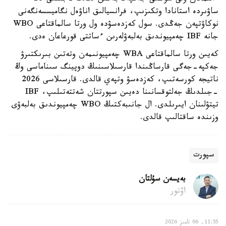
ساۋىردە استانادا وتكىزىپ، فرانسيالىق اناۋەل نگاميسسەنگەنى
نوكاۋتپەن جەڭدى. سول كەزدەسۋدە ول ورتا سالماقتاعى WBO
جانە IBF چەمپيوندىق بەلبەۋلەرىن ءساتتى قورعاعان ەدى.
كەيىن ورتا سالماقتاعى WBA چەمپيونىمەن وتەتىن بىرىكتىرۋ
جەكپە-جەگى قارساڭىندا قارسىلاسىنىڭ دوپينگ سىناماسى وڭ
ناتيجە كورسەتىپ، كەزدەسۋ وتپەي قالدى. قارسىلاسى 2026
-جىلدىڭ جەلتوقسانىنا دەيىن سپورتتان شەتتەتىلىپ، IBF
تيتۋلىنان ايىرىلدى. ال جانىبەكتىڭ WBO چەمپيوندىق بەلبەۋى
وزىندە ساقتالىپ قالدى.
سپورت
بەيسەن سۇلتان
اۆتور
11:55, 06 تامىز 2026