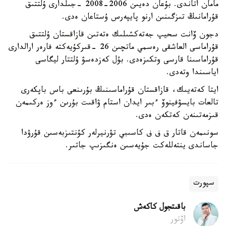
مامان اتاندى. بۇعان دەيىن 2006-2008 -جىلدارى ۇلتتىق
قۇرامانىڭ تىزگىنىن ارنو پايپەرس ۇستاعان ەدى.
دجون ۆانت سحيپ جەتەكشىلىك ەتەتىن قازاقستان ۇلتتىق
قۇراماسى العاشقى رەسمي ماتچىن 26 -قىركۇيەكتە فارەر ارالدارى
قۇراماسىنا قارسى وتكىزەدى. بۇل كەزدەسۋ ۇلتتار ليگاسى
اياسىندا وتەدى.
ايتا كەتەيىك، قازاقستان قۇراماسىنىڭ بۇرىنعى باس باپكەرى
تالعات بايسۋفينوۆ ءبىر ايدان استام ۋاقىت بۇرىن ءوز ەركىمەن
قىزمەتىنەن كەتكەن ەدى.
سونىمەن قاتار ق ف ف كاسىبي تۋرنيرلەر كۇنتىزبەسىن قۇرۋدا
جاساندى ينتەللەكت جۇيەسىن ەنگىزىپ جاتىر.
سپورت
باقىتجول كاكەش
اۆتور