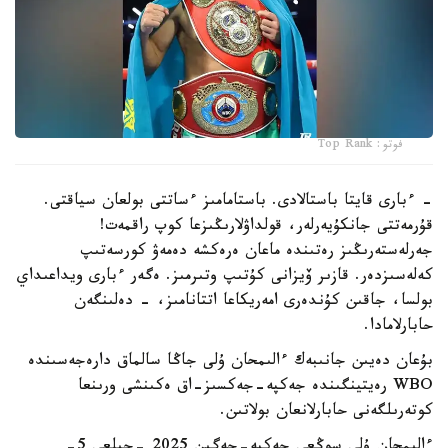
فوتو: Top Rank
- ءبارى قايتا باستالادى. باستامامىز ءساتتى بولعان سياقتى.
قۇرمەتتى جانكۇيەرلەر، قولداۋلارىڭىزعا كوپ راقمەت!
جەرلەستەرىڭىز رەتىندە ماعان ەرەكشە دەمەۋ كورسەتىپ
كەلەسىزدەر. قازىر ۆيزانى كۇتىپ وتىرمىز. ەگەر ءبارى ويداعىداي
بولسا، جاقىن كۇندەرى امەريكاعا اتتانامىز، - دەلىنگەن
حابارلامادا.
بۇعان دەيىن جانىبەك ءالىمحان ۇلى جاڭا سالماق دارەجەسىندە
WBO رەيتينگىندە جەكپە-جەكسىز-اق ەكىنشى ورىنعا
كوتەرىلگەنى حابارلانعان بولاتىن.
ءالىمحان ۇلى سوڭعى جەكپە-جەگىن 2025 -جىلعى 5-