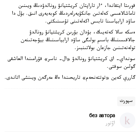
قورىتا ايتقاندا، ءار تاراپتان كريشتيانۋ رونالدۋدىڭ ويىنىن
تاماشالاعىسى كەلەتىن جانكۇيەرلەردىڭ كوبەيەرى انىق. بۇل دا
ساۋد ارابياسىنا تابىس اكەلەتىنى تۇسىنىكتى.
ەسكە سالا كەتەيىك، بۇدان بۇرىن كريشتيانۋ رونالدۋ
جالاقىسىنىڭ باسىم بولىگى ساۋد ارابياسىنىڭ بيۋجەتىنەن
تولەنەتىنىن جازعان بولاتىنبىز.
سونداي- اق كريشتيانۋ رونالدۋ «ال- ناسر» قۇرامىندا العاشقى
گولىن سوقتى.
گارري كەين «توتتەنحەم» تاريحىندا ەڭ مەرگەن ويىنشى اتاندى.
سپورت
без автора
اۆتور