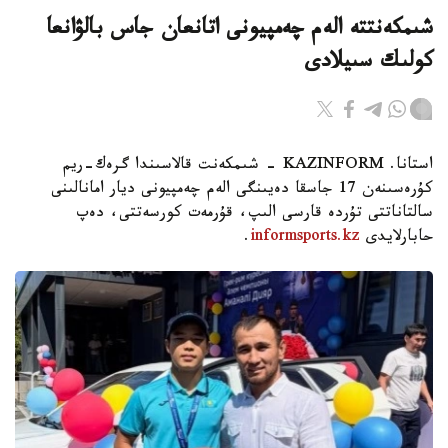
شىمكەنتتە الەم چەمپيونى اتانعان جاس بالۋانعا
كولىك سىيلادى
استانا. KAZINFORM - شىمكەنت قالاسىندا گرەك-ريم
كۇرەسىنەن 17 جاسقا دەيىنگى الەم چەمپيونى ديار امانالىنى
سالتاناتتى تۇردە قارسى الىپ، قۇرمەت كورسەتتى، دەپ
حابارلايدى
informsports.kz
.