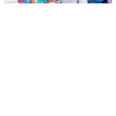
فوتو: instagram.com/ grekoroman_wrestlingkz
باكۋدە وتكەن جاسوسپىرىمدەر اراسىنداعى الەم چەمپيوناتىندا 55
كەلىگە دەيىنگى سالماق دارەجەسىندە التىن مەدال جەڭىپ العان
جاس بالۋانعا سۋ جاڭا اۆتوكولىك پەن اسىل تۇقىمدى تۇلپار
سىيعا تارتىلدى.
چەمپيون جەڭىستەن كەيىنگى اسەرىن ءبولىسىپ، جەتىستىككە
جەتۋ جولىندا قولداۋ كورسەتكەن جاتتىقتىرۋشىلارىنا، اتا-
اناسىنا جانە جانكۇيەرلەرگە العىسىن ءبىلدىردى.
- بۇل جەڭىستىڭ قۋانىشىن سوزبەن جەتكىزۋ قيىن. وسى كۇنگە
جەتۋ ءۇشىن كوپ ەڭبەك ەتتىك، تالماي جاتتىقتىق. قۋانىشىمدى
وتباسىممەن جانە بارشا قازاقستان حالقىمەن بولىسەمىن. ەڭ
الدىمەن باپكەرلەرىمە جانە اتا-اناما شەكسىز العىس ايتامىن. ولار
مەنى كۇنى-ءتۇنى دايىندادى، - دەدى ديار امانالى.