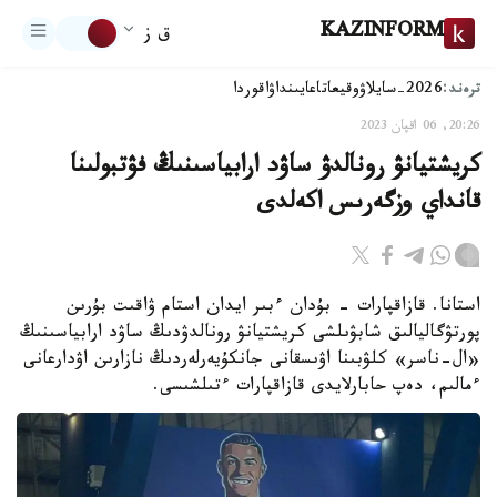
KAZINFORM
ق ز
ترەند:
2026-سايلاۋ
وقيعا
تاعايىنداۋ
اقوردا
20:26, 06 اقپان 2023
كريشتيانۋ رونالدۋ ساۋد ارابياسىنىڭ فۋتبولىنا
قانداي وزگەرىس اكەلدى
استانا. قازاقپارات - بۇدان ءبىر ايدان استام ۋاقىت بۇرىن
پورتۋگاليالىق شابۋىلشى كريشتيانۋ رونالدۋدىڭ ساۋد ارابياسىنىڭ
«ال-ناسر» كلۋبىنا اۋىسقانى جانكۇيەرلەردىڭ نازارىن اۋدارعانى
ءمالىم، دەپ حابارلايدى قازاقپارات ءتىلشىسى.