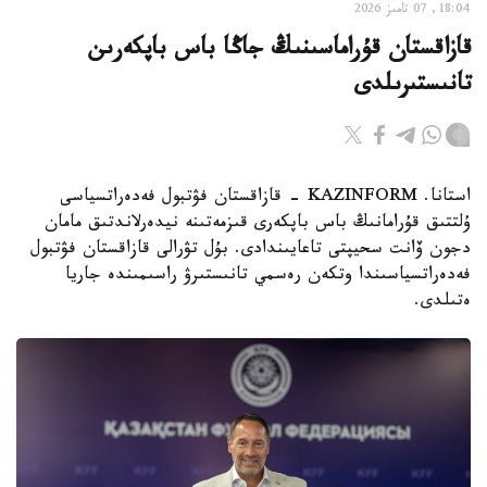
18:04, 07 تامىز 2026
قازاقستان قۇراماسىنىڭ جاڭا باس باپكەرىن
تانىستىرىلدى
استانا. KAZINFORM - قازاقستان فۋتبول فەدەراتسياسى
ۇلتتىق قۇرامانىڭ باس باپكەرى قىزمەتىنە نيدەرلاندتىق مامان
دجون ۆانت سحيپتى تاعايىندادى. بۇل تۋرالى قازاقستان فۋتبول
فەدەراتسياسىندا وتكەن رەسمي تانىستىرۋ راسىمىندە جاريا
ەتىلدى.