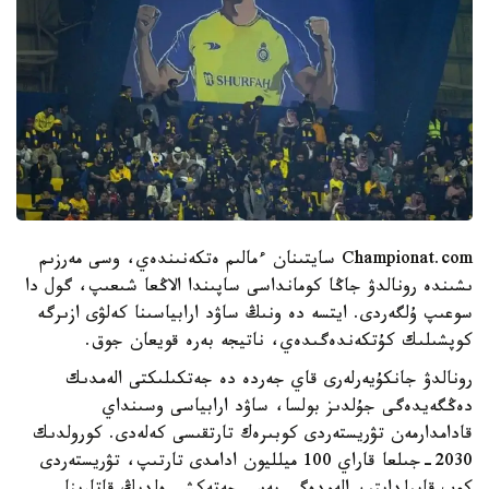
Championat.com سايتىنان ءمالىم ەتكەنىندەي، وسى مەرزىم
ىشىندە رونالدۋ جاڭا كومانداسى ساپىندا الاڭعا شىعىپ، گول دا
سوعىپ ۇلگەردى. ايتسە دە ونىڭ ساۋد ارابياسىنا كەلۋى ازىرگە
كوپشىلىك كۇتكەندەگىدەي، ناتيجە بەرە قويعان جوق.
رونالدۋ جانكۇيەرلەرى قاي جەردە دە جەتكىلىكتى الەمدىك
دەڭگەيدەگى جۇلدىز بولسا، ساۋد ارابياسى وسىنداي
قادامدارمەن تۋريستەردى كوبىرەك تارتقىسى كەلەدى. كورولدىك
2030-جىلعا قاراي 100 ميلليون ادامدى تارتىپ، تۋريستەردى