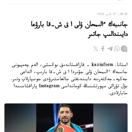
08:55, 07 تامىز 2026
جانىبەك ءالىمحان ۇلى ا ق ش-قا بارۋعا
دايىندالىپ جاتىر
استانا. kazinform - قازاقستاندىق بوكسشى، الەم چەمپيونى
جانىبەك ءالىمحان ۇلى جۋىردا ا ق ش-قا بارىپ، الداعى
جەكپە-جەكتەرىنە دايىندىقتى جالعاستىرۋدى جوسپارلاپ وتىر.
بۇل تۋرالى سپورتشىنىڭ كومانداسى Instagram پاراقشاسىندا
حابارلادى.