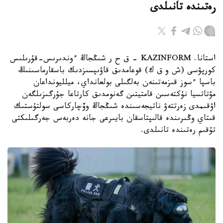
رەتىندە تانىلدى
استانا. KAZINFORM – ق ح ر شىڭجاڭ ءوندىرىس-قۇرىلىس
كورپۋسى (ش و ق ك) قوعامدىق قاۋىپسىزدىك باسقارماسىنىڭ
باسپا ءسوز قىزمەتىنەن بەلگىلى بولعانداي، ميلليونداعان
مۋتاتسيا نۇكتەسىن قامتيتىن گەنومدىق كارتاعا جۇرگىزىلگەن
اۋقىمدى زەرتتەۋ ناتيجەسىندە شىڭجاڭ وۆچاركاسى سولتۇستىك
قىتاي وڭىرىندە قالىپتاسقان بايىرعى جانە دەربەس جەرگىلىكتى
تۇقىم رەتىندە تانىلدى.