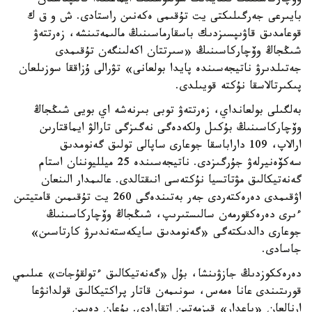
وۆچاركاسىنىڭ قىتايدىڭ سولتۇستىك ايماعىندا قالىپتاسقان
بايىرعى جەرگىلىكتى يت تۇقىمى ەكەنىن راستادى. ش و ق ك
قوعامدىق قاۋىپسىزدىك باسقارماسىنىڭ مالىمەتىنشە، زەرتتەۋ
شىڭجاڭ وۆچاركاسىنىڭ «سىرتتان اكەلىنگەن تۇقىمدى
جەتىلدىرۋ ناتيجەسىندە پايدا بولعانى» تۋرالى ۇزاققا سوزىلعان
پىكىرتالاسقا نۇكتە قويىلدى.
بەلگىلى بولعانداي، زەرتتەۋ توبى بىرنەشە اي بويى شىڭجاڭ
وۆچاركاسىنىڭ بۇكىل ولكەدەگى نەگىزگى تارالۋ ايماقتارىن
ارالاپ، 109 داراباسقا جوعارى ساپالى تولىق گەنومدىق
سەكۆەنيرلەۋ جۇرگىزدى. ناتيجەسىندە 25 ميلليوننان استام
گەنەتيكالىق مۋتاتسيا نۇكتەسى انىقتالدى. عالىمدار الىنعان
اۋقىمدى دەرەكتەردى جەر بەتىندەگى 260 يت تۇقىمىن قامتيتىن
ءىرى دەرەكقورمەن سالىستىرىپ، شىڭجاڭ وۆچاركاسىنىڭ
جوعارى دالدىكتەگى «گەنومدىق سايكەستەندىرۋ كارتاسىن»
جاسادى.
دەرەككوزدىڭ جازۋىنشا، بۇل «گەنەتيكالىق ءتولقۇجات» عىلىمي
قورىتىندى عانا ەمەس، سونىمەن قاتار پراكتيكالىق قولدانۋعا
ارنالعان «باعدار» قىزمەتىن اتقارادى. بۇعان دەيىن