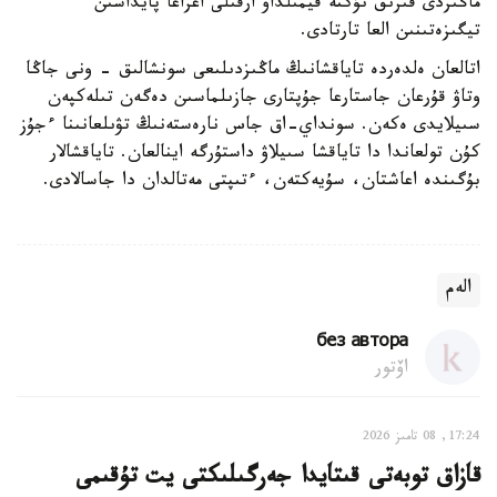
ماڭىزدى قىرىق نۇكتە قيمىلداۋ ارقىلى اعزاعا پايداسىن
تيگىزەتىنىن العا تارتادى.
اتالعان ەلدەردە تاياقشانىڭ ماڭىزدىلىعى سونشالىق - ونى جاڭا
وتاۋ قۇرعان جاستارعا جۇپتارى جازىلماسىن دەگەن تىلەكپەن
سىيلايدى ەكەن. سونداي-اق جاس نارەستەنىڭ تۋىلعانىنا ءجۇز
كۇن تولعاندا دا تاياقشا سىيلاۋ داستۇرگە اينالعان. تاياقشالار
بۇگىندە اعاشتان، سۇيەكتەن، ءتىپتى مەتالدان دا جاسالادى.
الەم
без автора
اۆتور
17:24, 08 تامىز 2026
قازاق توبەتى قىتايدا جەرگىلىكتى يت تۇقىمى