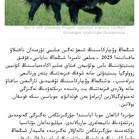
Фото: ҚХР Шыңжаң Өндіріс-құрылыс корпусы (ШӨҚК)
Қоғамдық қауіпсіздік басқармасы
شىڭجاڭ وۆچاركاسىنىڭ شىعۋ تەگىن عىلىمي تۇرعىدان ناقتىلاۋ
ماقساتىندا 2025 -جىلعى تامىزدا شىڭجاڭ ساياسي-قۇقىق
ينستيتۋتىنىڭ باس بولۋىمەن قىتاي عىلىم اكادەمياسىنىڭ كۋنمين
زوولوگيا ينستيتۋتى جانە شوقك قىزمەتتىك يتتەر ورتالىعى
بىرلەسىپ، «شىڭجاڭ وۆچاركاسىنىڭ تۇقىمدىق تازالىعىن ساقتاۋ
جانە ولاردى قىزمەتتىك يت رەتىندە ىرىكتەۋدىڭ نەگىزگى
تەحنولوگيالارىن ازىرلەۋ مەن قولدانۋ» جوباسىن ىسكە قوسقان
بولاتىن.
جۋىردا اتالعان جوبا اياسىندا جۇرگىزىلگەن نەگىزگى گەنومدىق
زەرتتەۋدىڭ ناتيجەلەرى جاريالاندى. ميلليونداعان مۋتاتسيا
نۇكتەسىنە جۇرگىزىلگەن تالداۋلار نەگىزىندە عالىمدار شىڭجاڭ