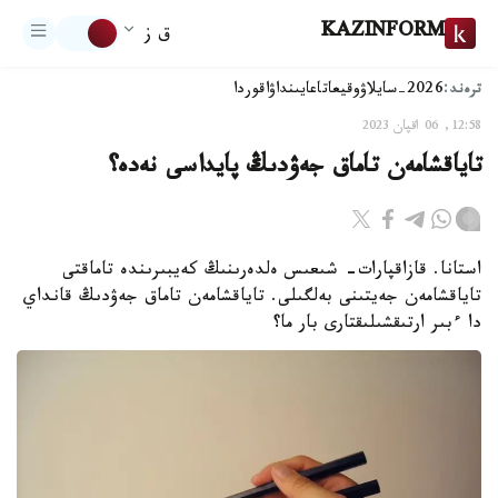
KAZINFORM
ق ز
ترەند:
2026-سايلاۋ
وقيعا
تاعايىنداۋ
اقوردا
12:58, 06 اقپان 2023
تاياقشامەن تاماق جەۋدىڭ پايداسى نەدە؟
استانا. قازاقپارات- شىعىس ەلدەرىنىڭ كەيبىرىندە تاماقتى
تاياقشامەن جەيتىنى بەلگىلى. تاياقشامەن تاماق جەۋدىڭ قانداي
دا ءبىر ارتىقشىلىقتارى بار ما؟