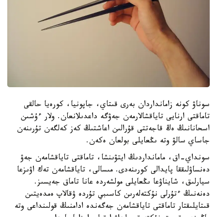
سوناۋ كونە زامانداردان بەرى قىتاي، جاپونيا، كورەيا حالقى
تاماقتى ارنايى تاياقشالارمەن جەۋگە داعدىلانعان. ولار ءۇشىن
اسحانانىڭ ەڭ قاجەتتى قۇرالىن اعاشتىڭ كەز كەلگەن تۇرىنەن
جاساي سالۋ وتە ىڭعايلى بولعان ەكەن.
سونداي-اق، مامانداردىڭ ايتۋىنشا، تاماقتى تاياقشامەن جەۋ
دەنساۋلىققا پايدالى كورىنەدى. مىسالى، تاياقشامەن تەك اۋىزعا
سيارلىق، شايناۋعا ىڭعايلى مولشەردە عانا تاماق جەيسىز.
دەنەنىڭ ءتۇرلى نۇكتەلەرىن كاسىبي تۇردە ۋقالاپ ەمدەيتىن
قىتايلىقتار تاماقتى تاياقشامەن جەگەندە ادامنىڭ قولىنداعى وتە