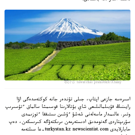
Фото: tawatchai prakobkit/Alamy
اسىرەسە جازعى اپتاپ، جىلى تۇندەر جانە كوكتەمدەگى اۋا
رايىنىڭ قۇبىلمالىلىعى شاي بۇتالارىنا قوسىمشا سالماق ءتۇسىرىپ
وتىر. عالىمدار ماسەلەنى شەشۋ ءۇشىن ىستىققا ءتوزىمدى
سۇرىپتاردى گەنومدىق ادىستەرمەن ىرىكتەۋگە كىرىسكەن، دەپ
حابارلايدى turkystan.kz newscientist.com-عا سىلتەمە