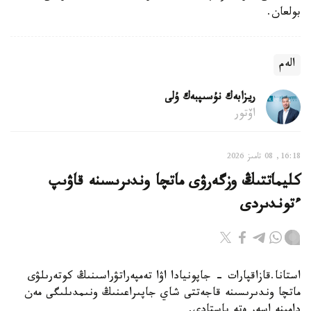
بولعان.
الەم
ريزابەك نۇسىپبەك ۇلى
اۆتور
16:18, 08 تامىز 2026
كليماتتىڭ وزگەرۋى ماتچا وندىرىسىنە قاۋىپ
ءتوندىردى
استانا.قازاقپارات - جاپونيادا اۋا تەمپەراتۋراسىنىڭ كوتەرىلۋى
ماتچا وندىرىسىنە قاجەتتى شاي جاپىراعىنىڭ ونىمدىلىگى مەن
دامىنە اسەر ەتە باستادى.