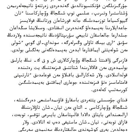
جۇرگىزىلگەن فۋنكتسيونالدىق گەندەردى زەرتتەۋ ناتيجەلەرىمەن
ۇشتاستىرا وتىرىپ، عىلىمي توپ شىڭجاڭ وۆچاركاسىنا ءتان
گيپوكسياعا توزىمدىلىك جانە قورشاعان ورتانىڭ قولايسىز
جاعدايلارىنا بەيىمدەلۋ گەندەرىن انىقتادى. وسىلايشا مىڭداعان
جىلدارعا جالعاسقان تابيعي سۇرىپتالۋدىڭ ناتيجەسىندە ولاردىڭ
سۋىق ءارى بيىك تاۋلى وڭىرلەرگە، سونداي-اق گوبي ءشولى
مەن شولەيتتى ايماقتارعا ابدەن بەيىمدەلگەنى بەلگىلى بولدى.
قازىرگى ۋاقىتتا شىڭجاڭ وۆچاركالارى ش و ق ك- نىڭ بارلىق
بولىمدەرى مەن قالالارىندا شتاتتىق قىزمەتتىك يت رەتىندە
قولدانىلادى. ولار شەكارالىق باقىلاۋ مەن قوعامدىق ءتارتىپتى
قامتاماسىز ەتۋ قىزمەتىندە جوعارى ايماقتىق بەيىمدىلىگىن
كورسەتىپ كەلەدى.
قىتاي جۇمىسشى يتتەردى باسقارۋ قاۋىمداستىعى دەرەگىنشە،
شىڭجاڭ وۆچاركاسى - التاي مەن تيان-شان تاۋلارىنىڭ
ارالىعىنداعى بايتاق دالادا قالىپتاسقان بايىرعى تۇقىم، توبەت،
قازاق توبەتى، تيان-شان ماستيفى دەپ تە اتالادى. ولار
ەجەلدەن بەرى كوشپەندى حالىقتاردىڭ سەنىمدى سەرىگى