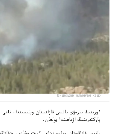
Видеодан алынған кадр
ءورتتىڭ بىرەۋى باتىس قازاقستان وبلىسىندا، تاعى ە
پاركتەرىنىڭ اۋماعىندا بولعان.
باتىس قازاقستان وبلىسىنداعى ءورت وشاعىن «قازاۆياو