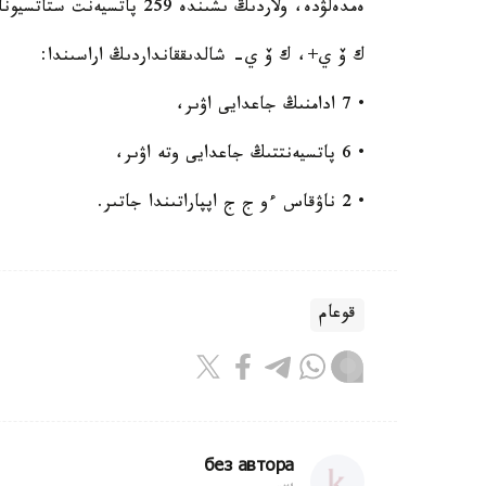
ەمدەلۋدە، ولاردىڭ ىشىندە 259 پاتسيەنت ستاتسيوناردا، 2341 ناۋقاس امبۋلاتوريالىق دەڭگەيدە ەم قابىلداۋدا.
ك ۆ ي+، ك ۆ ي- شالدىققانداردىڭ اراسىندا:
• 7 ادامنىڭ جاعدايى اۋىر،
• 6 پاتسيەنتتىڭ جاعدايى وتە اۋىر،
• 2 ناۋقاس ءو ج ج اپپاراتىندا جاتىر.
قوعام
без автора