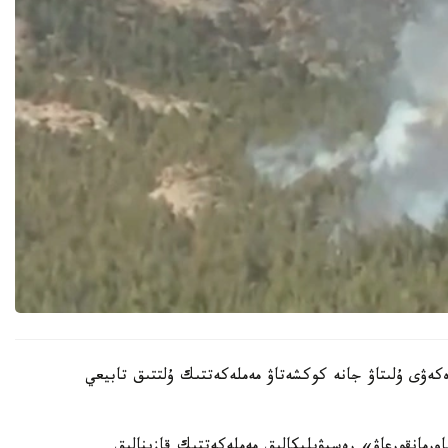
كەۋى ۇلىتاۋ جانە كوكشەتاۋ مەملەكەتتىك ۇلتتىق تابيعي
رمانقورعاۋ» رەسپۋبليكالىق مەملەكەتتىك قازىنالىق