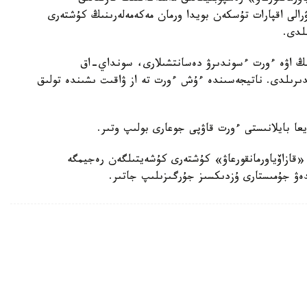
ۋرالى اقپارات تۇسكەن بويدا ورمان مەكەمەلەرىنىڭ كۇشتەرى
لدى.
نىڭ اۋە ءورت ءسوندىرۋ دەسانتشىلارى، سونداي-اق
دىرىلدى. ناتيجەسىندە ءۇش ءورت تە از ۋاقىت ىشىندە تولىق
يعا بايلانىستى ءورت قاۋپى جوعارى بولىپ وتىر.
«قازاۆياورمانقورعاۋ» كۇشتەرى كۇشەيتىلگەن رەجيمگە
لدەۋ جۇمىستارى ۇزدىكسىز جۇرگىزىلىپ جاتىر.