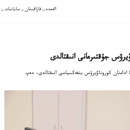
الەمدە
قازاقستان
ساياسات
ت
ۆيرۋس جۇقتىرعانى انىقتالدى
استانا. قازاقپارات - وتكەن تاۋلىكتە ەلىمىزدە 87 ادامنان كوروناۆيرۋس ينفەكسياسى انىقتالدى، دەپ