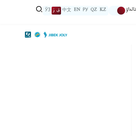
الداۋ
KZ
QZ
РУ
EN
中文
ق ز
ЎЗ