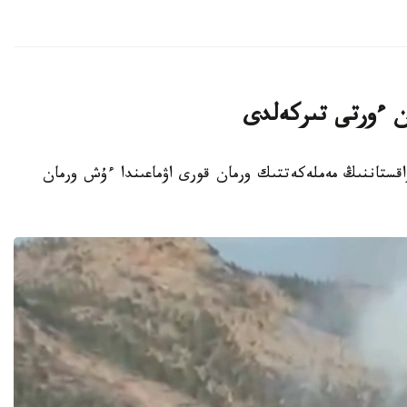
ان ءورتى تىركەلدى
ت - 2026-جىلعى 7-تامىزدا قازاقستاننىڭ مەملەكەتتىك ورمان قورى اۋماعىندا ءۇش ورمان