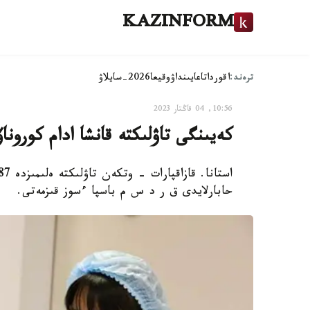
KAZINFORM
ترەند:
اقوردا
تاعايىنداۋ
وقيعا
2026-سايلاۋ
10:56, 04 قاڭتار 2023
كەيىنگى تاۋلىكتە قانشا ادام كورونا
حابارلايدى ق ر د س م باسپا ءسوز قىزمەتى.