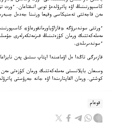
كاسىپورنىنىڭ اۋە پاترۋلدەۋ توبى انىقتاعان. ءورت ت
مەن قاجەتتى تەحنيكاسى وقيعا ورنىنا جەدەل جىبەرى
ءورتتى سوندىرۋگە «قازاۆياورمانقورعاۋ» كاسىپورنى
مەملەكەتتىك ورمان كۇزەتىنىڭ قىزمەتكەرلەرى جۇمىل
ءسوندىرىلدى.
قازىرگى تاڭدا ەل اۋماعىندا اپتاپ ىستىق پەن نايزاعا
وسىعان بايلانىستى مەملەكەتتىك ورمان كۇزەتى مەن 
كوشتى. ورمان القاپتارىندا اۋە جانە جەرۇستى پاترۋ
قوعام