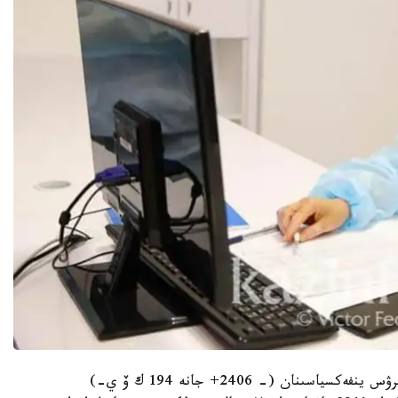
4-قاڭتارداعى مالىمەت بويىنشا، 2600 ادام كوروناۆيرۋس ينفەكسياسىنان (- 2406+ جانە 194 ك ۆ ي-)