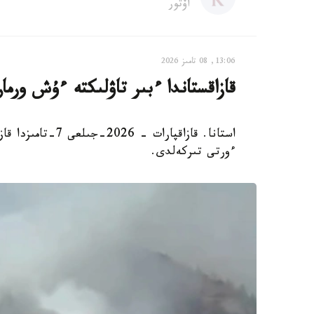
اۆتور
13:06, 08 تامىز 2026
قازاقستاندا ءبىر تاۋلىكتە ءۇش ورم
استانا. قازاقپارا
ءورتى تىركەلدى.