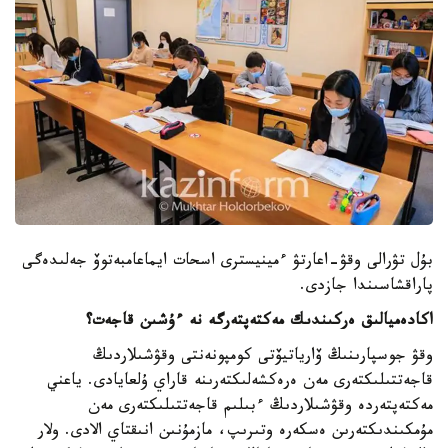
بۇل تۋرالى وقۋ-اعارتۋ ءمينيسترى اسحات ايماعامبەتوۆ جەلىدەگى
پاراقشاسىندا جازدى.
اكادەميالىق ەركىندىك مەكتەپتەرگە نە ءۇشىن قاجەت؟
وقۋ جوسپارىنىڭ ۆارياتيۆتى كومپونەنتى وقۋشىلاردىڭ
قاجەتتىلىكتەرى مەن ەرەكشەلىكتەرىنە قاراي ۇلعايادى. ياعني
مەكتەپتەردە وقۋشىلاردىڭ ءبىلىم قاجەتتىلىكتەرى مەن
مۇمكىندىكتەرىن ەسكەرە وتىرىپ، مازمۇنىن انىقتاي الادى. ولار