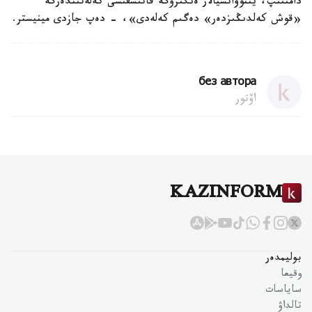
دامىتىپ، يننوۆاتسيالار ەنگىزۋگە قاتىسقىسى كەلەتىندەرگە
«قوش كەلدىڭىزدەر» دەگىم كەلەدى»، - دەپ جازدى مينيستر.
без автора
اۆتور
KAZINFORM
بوليمدەر
وقيعا
ساياسات
تالداۋ