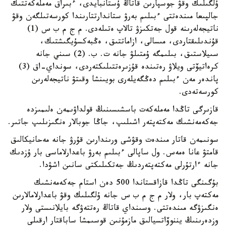
ۇلگىلىك وقۋ جوسپارىن قاتاڭ ۇستانبايدى، ءبىراق مەملەكەتتىك
جالپىعا مىندەتتى ءبىلىم بەرۋ ستاندارتتارىندا كورسەتىلگەن وقۋ
ناتيجەلەرىنە قول جەتكىزۋ تالاپ ەتىلەدى. م ج م ب س (1)
قۇندىلىقتاردى، مىسالى، ازاماتتىق، ەڭبەكسۇيگىشتىك،
سىيلاستىق، بىلىمگە ۇمتىلۋ جانە ت. ب. (2) سىني جانە
كرەاتيۆتى ويلاۋ رەتىندە قۇزىرەتتىلىكتەردى، سونداي-اق (3)
پاندەر مەن ءبىلىم دەڭگەيلەرى بويىنشا وقىتۋ ناتيجەلەرىن
كورسەتەدى.
قازىرگى تاڭدا مەملەكەت باسشىسىنىڭ قولداۋىمەن ەلىمىزدە
جەكەمەنشىك مەكتەپتەر اشىلىپ، جاڭا جوبالار ەنگىزىلىپ جاتىر.
سونىمەن قاتار مىندەت وقۋشى ورىندارىن قۇرۋ جانە مەحانيكالىق
قامتۋ عانا ەمەس. ول ساپالى ءبىلىم بەرۋ باعدارلاماسى بار ۇزدىك
جانە ءارتۇرلى مەكتەپتەردىڭ جەتكىلىكتى سانىن اشۋدا.
بۇگىنگى تاڭدا قازاقستاندا 500 دەن استام جەكەمەنشىك
مەكتەپ بار، ولار م ج م ب س جانە ۇلگىلىك وقۋ باعدارلامالارىن
ەنگىزۋگە مىندەتتى. وسىنداي قاتاڭ رەتتەۋگە بايلانىستى ولار
وزدەرىنىڭ يننوۆاتسيالىق مازمۇنىن قوسىمشا ساباقتار ارقىلى