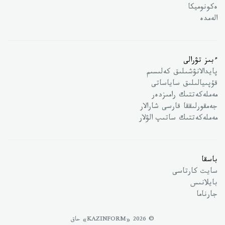
ەكونوميكا
الەمدە
ءبىز تۋرالى
پايدالانۋشىلىق كەلىسىم
قۇپىيالىلىق ساياساتى
مەملەكەتتىك رامىزدەر
جەمقورلىققا قارسى شارالار
مەملەكەتتىك ساتىپ الۋلار
باسقا
سايت كارتاسى
بايلانىس
جارناما
© 2026 «KAZINFORM» حاق