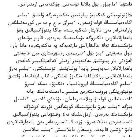
قامتۋعا ءماجبۇر. بۇل بالاعا تۇسەتىن جۇكتەمەنى ارتتىرادى.
«اۆتونوميانى كەڭەيتۋ پيلوتتىق مەكتەپتەرگە ۇلتتىق ءبىلىم
اكادەمياسىنىڭ قولداۋىمەن، ءبىراق م ج م ب س كورسەتىلگەن
پارامەترلەر مەن تالاپتار شەڭبەرىندە جاڭا يننوۆاتسيالىق وقۋ
باعدارلامالارىن ەنگىزۋگە مۇمكىندىك بەرەدى. قازىر مۇنداي
مۇمكىندىك تەك حالىقارالىق مارتەبەگە يە مەكتەپتەردە عانا بار،
سول سەبەپتى ءبىز بۇل ءتىزىمدى رەسۋرستارى مەن قاجەتتى
الەۋەتى بار پيلوتتىق مەكتەپتەر ارقىلى كەڭەيتكىمىز كەلەدى.
باعدارلامالار سەبەپسىز پايدا بولمايتىنى تۇسىنىكتى. ءبىلىم بەرۋ
باعدارلامالارىن پراكتيكاعا ەنگىزۋ تەتىگى، اتاپ ايتقاندا، ۇلتتىق
ءبىلىم اكادەمياسىنىڭ اپروباتسيا، ەنگىزۋ، ىسكە اسىرۋ
مونيتورينگى پروتسەستەرىن عىلىمي-ادىستەمەلىك جانە
ءادىسنامالىق قولداۋ ويلاستىرىلعان. مۇنداي ءادىس-ءتاسىل
بىزگە ءبىلىم بەرۋ مازمۇنىنىڭ كوپتەگەن تۇرىنە كوشۋگە
مۇمكىندىك بەرەدى. ارتۇرلىلىك تەك وقىتۋداعى يننوۆاتسيالىق
تاسىلدەردى ىنتالاندىرۋ، ۇزدىك تاجىريبەلەر مەن باعدارلامالاردى
تابۋ ءۇشىن قاجەت. وسىعان بايلانىستى ءبىلىم سالاسىن