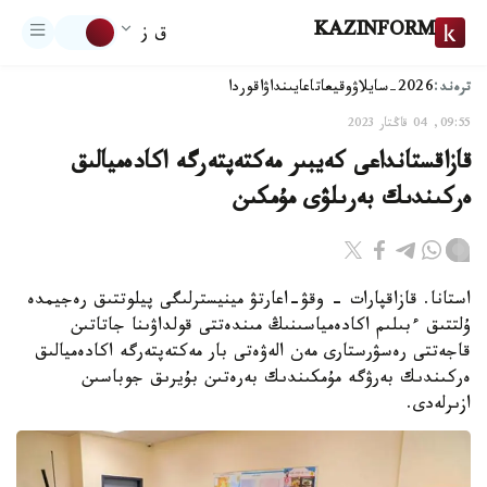
KAZINFORM
ق ز
ترەند:
2026-سايلاۋ
وقيعا
تاعايىنداۋ
اقوردا
09:55, 04 قاڭتار 2023
قازاقستانداعى كەيبىر مەكتەپتەرگە اكادەميالىق
ەركىندىك بەرىلۋى مۇمكىن
استانا. قازاقپارات - وقۋ-اعارتۋ مينيسترلىگى پيلوتتىق رەجيمدە
ۇلتتىق ءبىلىم اكادەمياسىنىڭ مىندەتتى قولداۋىنا جاتاتىن
قاجەتتى رەسۋرستارى مەن الەۋەتى بار مەكتەپتەرگە اكادەميالىق
ەركىندىك بەرۋگە مۇمكىندىك بەرەتىن بۇيرىق جوباسىن
ازىرلەدى.