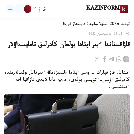
KAZINFORM
ق ز
ترەند:
2026-سايلاۋ
وقيعا
تاعايىنداۋ
اقوردا
14:03, 18 جەلتوقسان 2022
قازاقستاندا ءبىر اپتادا بولعان كادرلىق تاعايىنداۋلار
استانا. قازاقپارات - وسى اپتادا ەلىمىزدىڭ ءبىرقاتار وڭىرلەرىندە
كادرلىق اۋىس-ءتۇيىس بولدى، دەپ حابارلايدى قازاقپارات
ءتىلشىسى.