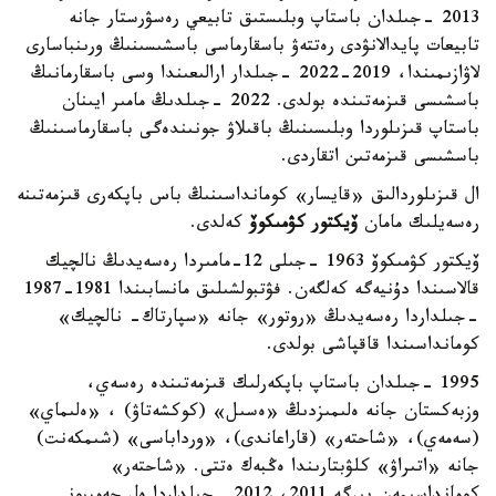
2013 -جىلدان باستاپ وبلىستىق تابيعي رەسۋرستار جانە
تابيعات پايدالانۋدى رەتتەۋ باسقارماسى باسشىسىنىڭ ورىنباسارى
لاۋازىمىندا، 2019-2022 -جىلدار ارالىعىندا وسى باسقارمانىڭ
باسشىسى قىزمەتىندە بولدى. 2022 -جىلدىڭ مامىر ايىنان
باستاپ قىزىلوردا وبلىسىنىڭ باقىلاۋ جونىندەگى باسقارماسىنىڭ
باسشىسى قىزمەتىن اتقاردى.
ال قىزىلوردالىق «قايسار» كومانداسىنىڭ باس باپكەرى قىزمەتىنە
رەسەيلىك مامان
ۆيكتور كۋمىكوۆ
كەلدى.
ۆيكتور كۋمىكوۆ 1963 -جىلى 12-مامىردا رەسەيدىڭ نالچيك
قالاسىندا دۇنيەگە كەلگەن. فۋتبولشىلىق مانسابىندا 1981-1987
-جىلداردا رەسەيدىڭ «روتور» جانە «سپارتاك- نالچيك»
كومانداسىندا قاقپاشى بولدى.
1995 -جىلدان باستاپ باپكەرلىك قىزمەتىندە رەسەي،
وزبەكستان جانە ەلىمىزدىڭ «ەسىل» (كوكشەتاۋ) ، «ەلىماي»
(سەمەي)، «شاحتەر» (قاراعاندى)، «ورداباسى» (شىمكەنت)
جانە «اتىراۋ» كلۋبتارىندا ەڭبەك ەتتى. «شاحتەر»