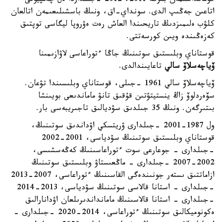
كومانداسىمەن بىرگە 2011، 2012 -جىلداردا ەل چەمپيونى
اتاعىن جەڭىپ الدى. سونداي-اق، ونىڭ باسشىلىعىمەن اتالعان
كلۋب ەلىمىزدىڭ تاريحىندا العاش رەت ەۋروپا ليگاسى توپتىق
كەزەڭىندە ويىن كورسەتتى.
قوستاناي وبلىستىق سوتىنىڭ جاڭا ءتوراعاسى لاۋازىمىنا
ۆياچەسلاۆ سالي
تاعايىندالدى.
ۆياچەسلاۆ سالي 1961 -جىلى، قوستاناي وبلىسىندا تۋعان.
سۆەردلوۆ زاڭ ينستيتۋتىن قۇقىق تانۋ ماماندىعى بويىنشا
بىتىرگەن. ونىڭ 35 جىلدىق سۋديالىق تاجىريبەسى بار.
ول 1987-2001 -جىلدارى ۋريتسكي اۋداندىق سوتىنىڭ،
قوستاناي وبلىستىق سوتىنىڭ سۋدياسى، 2001-2002
-جىلدارى - جوعارعى سوت ءتوراعاسىنىڭ كەڭەسشىسى،
2002-2007 -جىلدارى - ماڭعىستاۋ وبلىستىق سوتىنىڭ
ازاماتتىق ىستەر جونىندەگى القاسىنىڭ ءتوراعاسى، 2007-2013
-جىلدارى - استانا قالاسى سوتىنىڭ سۋدياسى، 2013-2014
-جىلدارى - استانا قالاسىنىڭ مامانداندىرىلعان اۋدانارالىق
ەكونوميكالىق سوتىنىڭ ءتوراعاسى، 2014-2020 -جىلدارى -