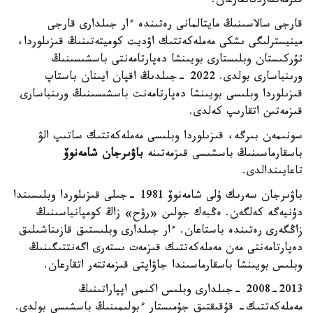
قىزمەتتەردىاتقارعان.
قارجى سالاسىنىڭ مايتالمانى رەتىندە ءار جىلدارى قارجى
مينيسترلىگى ىشكى مەملەكەتتىك اۋديت كوميتەتىنىڭ قىزىلوردا،
تۇركىستان وبلىستارى بويىنشا دەپارتامەنتى باسشىسىنىڭ
ورىنباسارى بولدى. 2022 -جىلدىڭ اقپان ايىنان باستاپ
قىزىلوردا وبلىسى بويىنشا دەپارتامەنت باسشىسىنىڭ ورىنباسارى
قىزمەتىن اتقارىپ كەلدى.
سونىمەن بىرگە، قىزىلوردا وبلىسى مەملەكەتتىك ساتىپ الۋ
باسقارماسىنىڭ باسشىسى قىزمەتىنە
باۋىرجان شامەنوۆ
تاعايىندالدى.
باۋىرجان سەرىك ۇلى شامەنوۆ 1981 -جىلى قىزىلوردا وبلىسىندا
دۇنيەگە كەلگەن. ەڭبەك جولىن «رۋح» زاڭ كومپانياسىنىڭ
زاڭگەرى رەتىندە باستاعان. ءار جىلدارى وبلىستىق قازىناشىلىق
دەپارتامەنتى مەن مەملەكەتتىك قىزمەت ىستەرى اگەنتتىگىنىڭ
وبلىس بويىنشا باسقارماسىندا جاۋاپتى قىزمەتتەر اتقارعان.
2008-2013 -جىلدارى وبلىس اكىمى اپپاراتىنىڭ
مەملەكەتتىك- قۇقىقتىق جۇمىستار ءبولىمىنىڭ باسشىسى بولدى.