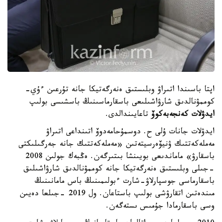
اپتا باسىندا اتىراۋ وبلىستىق ەنەرگەتيكا جانە تۇرعىن ءۇي-
كوممۋنالدىق شارۋاشىلىعى باسقارماسىنىڭ باسشىسى بولىپ
ايدۋلات كەنجەبەكوۆ
تاعايىندالدى.
ايدۋلات جانات ۇلى ح. دوسمۇحامەدوۆ اتىنداعى اتىراۋ
مەملەكەتتىك ۋنيۆەرسيتەتىن «مەملەكەتتىك جانە جەرگىلىكتى
باسقارۋ» ماماندىعى بويىنشا بىتىرگەن. ەڭبەك جولىن 2008
-جىلى وبلىستىق ەنەرگەتيكا جانە كوممۋنالدىق شارۋاشىلىق
باسقارماسى جوسپارلاۋ-شارت ءبولىمىنىڭ باس مامانىنىڭ
مىندەتىن اتقارۋشى بولىپ باستاعان. ول 2019 -جىلعا دەيىن
وسى باسقارمادا جۇمىس ىستەگەن.