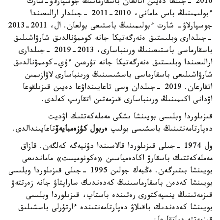
2010 -جىلعا دەيىن اتالعان باسقارمانىڭ جوسپارلاۋ-شارت
ءبولىمىنىڭ باس مامانى، 2010-2011 -جىلدار ارالىعىندا
جوسپارلاۋ- شارت ءبولىمىنىڭ باستىعى بولعان. ال، 2011-2013
-جىلدارى وبلىستىق ەنەرگەتيكا جانە كوممۋنالدىق شارۋاشىلىق
باسقارماسى باستىعىنىڭ ورىنباسارى، 2013-2019 -جىلدارى
ارالىعىندا وبلىستىق ەنەرگەتيكا جانە تۇرعىن ءۇي-كوممۋنالدىق
شارۋاشىلىعى باسقارماسى باسشىسىنىڭ ورىنباسارى لاۋازىمىن
اتقارعان. 2019 -جىلدان وسى تاعايىنداۋعا دەيىن قىزىلقوعا
اۋدانى اكىمىنىڭ ورىنباسارى قىزمەتىن اتقارىپ كەلدى.
قىزىلوردا وبلىسى بويىنشا ىشكى مەملەكەتتىك اۋديت
دەپارتامەنتىنىڭ باسشىسى بولىپ
ەربول كۇزەمبايەۆ
تاعايىندالدى.
ول 1974 -جىلى قىزىلوردا قالاسىندا دۇنيەگە كەلگەن. قازاق
مەملەكەتتىك باسقارۋ اكادەمياسىن «ەكونوميست» ماماندىعى
بويىنشا بىتىرگەن. ەڭبەك جولىن 1995 -جىلى قىزىلوردا وبلىسى
بويىنشا كەدەن باسقارماسىنىڭ كەدەندىك ساراپتاۋ جانە زەرتتەۋ
قىزمەتىنىڭ ينسپەكتورى رەتىندە باستاپ، قىزىلوردا وبلىسى
بويىنشا كەدەندىك باقىلاۋ دەپارتامەنتىندە ءارتۇرلى باسشىلىق