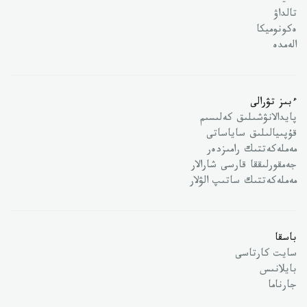
تالداۋ
ەكونوميكا
الەمدە
ءبىز تۋرالى
پايدالانۋشىلىق كەلىسىم
قۇپىيالىلىق ساياساتى
مەملەكەتتىك رامىزدەر
جەمقورلىققا قارسى شارالار
مەملەكەتتىك ساتىپ الۋلار
باسقا
سايت كارتاسى
بايلانىس
جارناما