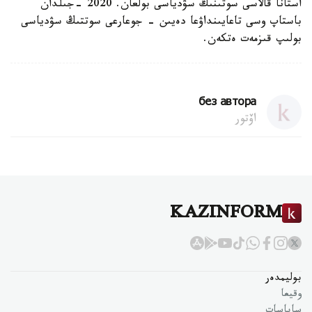
استانا قالاسى سوتىنىڭ سۋدياسى بولعان. 2020 -جىلدان
باستاپ وسى تاعايىنداۋعا دەيىن - جوعارعى سوتتىڭ سۋدياسى
بولىپ قىزمەت ەتكەن.
без автора
اۆتور
KAZINFORM
بوليمدەر
وقيعا
ساياسات