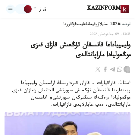
KAZINFORM
ق ز
ترەند:
2026-سايلاۋ
وقيعا
تاعايىنداۋ
اقوردا
13:38, 09 جەلتوقسان 2022
وليمپياداعا قاتىسقان تۇڭعىش قازاق قىزى
موڭعوليادا ماراپاتتالدى
استانا. قازاقپارات - قازاق قىزدارىنىڭ اراسىنان وليمپيادا
ويىندارىنا قاتىسقان تۇڭعىش سپورتشى الدانىش رامازان قىزى
موڭعوليادا «ەڭبەك سىڭىرگەن سپورتشى» اتاعىمەن
ماراپاتتالدى، دەپ حابارلايدى قازاقپارات.