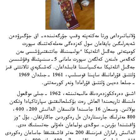
ۇلانباتىرداعى ورتا مەكتەپتە وقىپ جۇرگەنىندە- اق جۇگىرۋدەن
شەبەرلىگىن بايقاعان سول كەزدەگى مەملەكەتتىك سپورت
كوميتەتى جەڭىل اتلەتيكا ءبولىمىنىڭ جاتتىقتىرۋشىسى مەن
كەڭەس ەلىنەن كەلگەن سپورت مامانى 5-سىنىپتىڭ وقۋشىسىن
جەڭىل اتلەتيكا سەكسياسىنا قابىلداعان. كەشىكپەي تالانتتى قىز
ۇلتتىق قۇرامانىڭ ساپىنا قوسىلىپ، 1961 -جىلدان 1969
-جىلعا دەيىن ۇلتتىق قۇرامادا ونەر كورسەتتى.
اشىق دەرەككوزدەردىڭ مالىمەتىنشە، 1962 -جىلى موڭعول
ەلىنىڭ تاريحىندا العاش رەت بۇكىلحالىقتىق سپارتاكيادا وتكەن
بولاتىن. وسىعان 16 جاسىندا قاتىسقان الدانىش 200، 400،
800 مەترلىك جارىستاردان ەل رەكوردىن جاڭارتقان. بۇل ءوز
ۋاقىتىندا بۇرىن- سوڭدى بولماعان ەلەۋلى جەتىستىك ەدى.
الدانىش رامازان قىزىنىڭ 200 مەتر قاشىقتىققا جاساعان رەكوردى