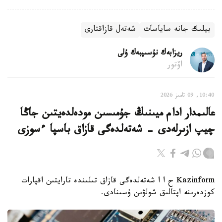
بيلىك جانە ساياسات
شەتەل قازاقتارى
ريزابەك نۇسىپبەك ۇلى
اۆتور
10:40, 09 تامىز 2026
عالىمدار ادام ميىنىڭ جۇمىسىن مودەلدەيتىن جاڭا
چيپ ازىرلەدى - شەتەلدەگى قازاق باسپا ءسوزى
Kazinform ح ا ا شەتەلدەگى قازاق تىلىندە تارايتىن اقپارات
كوزدەرىنە اپتالىق شولۋىن ۇسىنادى.