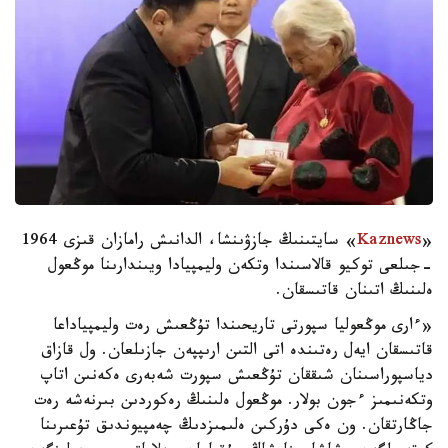
«
Kaznews
» سايتىنىڭ جازۋىنشا، الدانىش رامازان قىزى 1964
-جىلعى توكيو قالاسىندا وتكەن وليمپيادا ويىندارىنا موڭعول
ەلىنىڭ اتىنان قاتىسقان.
«ءارى موڭعوليا سپورتى تاريحىندا تۇڭعىش رەت وليمپياداعا
قاتىسقان ايەل رەتىندە اتى التىن ارىپپەن جازىلعان. ول قازاق
دياسپوراسىنان شىققان تۇڭعىش سپورت شەبەرى ەكەنىن اتاپ
وتكەنىمىز ءجون بولار. موڭعول ەلىنىڭ رەكوردىن بىرنەشە رەت
جاڭارتقان. ون ەكى دۇركىن ەلىمىزدىڭ چەمپيوندىق تۇعىرىنا