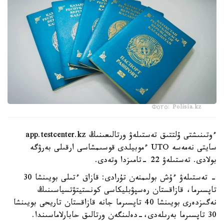
Фото: Polisia.kz
ءوتىنىشتى ۇلتتىق تەستىلەۋ ورتالىعىنىڭ app.testcenter.kz
سايتى نەمەسە UTO ءموبيلدى قوسىمشاسى ارقىلى بەرۋگە
بولادى. تەستىلەۋ 22 -تامىزدا وتەدى.
- تەستىلەۋ ءۇش بولىمنەن تۇرادى: قازاق ءتىلى بويىنشا 30
تاپسىرما، قازاقستان رەسپۋبليكاسى كونستيتۋتسياسىنىڭ
نەگىزدەرى بويىنشا 40 تاپسىرما جانە قازاقستان تاريحى بويىنشا
30 تاپسىرما بەرىلەدى،-دەلىنگەن ورتالىق حابارلاماسىندا.