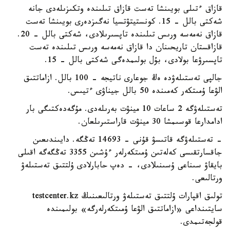
قازاق ءتىلى بويىنشا تەست قازاق تىلىندە وتكىزىلەدى جانە
شەكتى بالل - 15. كونستيتۋتسيا نەگىزدەرى بويىنشا تەست
قازاق نەمەسە ورىس تىلىندە تاپسىرىلادى، شەكتى بالل - 20.
قازاقستان تاريحىنان دا قازاق نەمەسە ورىس تىلىندە تەست
تاپسىرۋعا بولادى، بۇل بولىمدەگى شەكتى بالل - 15.
جالپى تەستىلەۋدە ەڭ جوعارى ناتيجە - 100 بالل. ازاماتتىق
الۋعا ۇمىتكەر كەمىندە 50 بالل جيناۋى ءتيىس.
تەستىلەۋگە 2 ساعات 10 مينۋت بەرىلەدى. مۇگەدەكتىگى بار
ادامدارعا قوسىمشا 30 مينۋت قاراستىرىلعان.
- تەستىلەۋگە قاتىسۋ قۇنى - 14693 تەڭگە. دايىندىعىن
جاقسارتقىسى كەلەتىن ۇمىتكەرلەر ءۇشىن 3355 تەڭگەگە اقىلى
بايقاۋ سىناعى ۇسىنىلادى، - دەپ حابارلادى ۇلتتىق تەستىلەۋ
ورتالىعى.
تولىق اقپارات ۇلتتىق تەستىلەۋ ورتالىعىنىڭ testcenter.kz
سايتىنداعى «ازاماتتىق الۋعا ۇمىتكەرلەرگە» بولىمىندە
قولجەتىمدى.