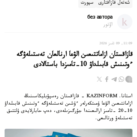
شەتەل قازاقتارى
سپورت
без автора
اۆتور
11:09, 09 تامىز 2026
قازاقستان ازاماتتىعىن الۋعا ارنالعان تەستىلەۋگە
ءوتىنىش قابىلداۋ 10-تامىزدا باستالادى
استانا. KAZINFORM - قازاقستان رەسپۋبليكاسىنىڭ
ازاماتتىعىن الۋعا ۇمىتكەرلەر ءۇشىن تەستىلەۋگە ءوتىنىش قابىلداۋ
10-20 -تامىز ارالىعىندا جۇرگىزىلەدى، دەپ حابارلايدى ۇلتتىق
تەستىلەۋ ورتالىعى.