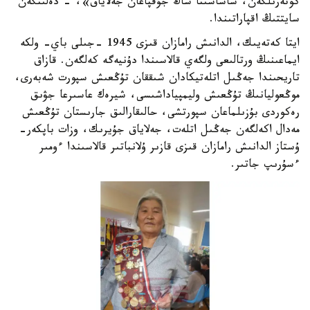
كوتەرىلگەن، شاشاسىنا شاڭ جۇقپاعان جەلاياق»، - دەلىنگەن
سايتتىڭ اقپاراتىندا.
ايتا كەتەيىك، الدانىش رامازان قىزى 1945 -جىلى باي- ولكە
ايماعىنىڭ ورتالىعى ولگەي قالاسىندا دۇنيەگە كەلگەن. قازاق
تاريحىندا جەڭىل اتلەتيكادان شىققان تۇڭعىش سپورت شەبەرى،
موڭعوليانىڭ تۇڭعىش وليمپياداشىسى، شيرەك عاسىرعا جۋىق
رەكوردى بۇزىلماعان سپورتشى، حالىقارالىق جارىستان تۇڭعىش
مەدال اكەلگەن جەڭىل اتلەت، جەلاياق جۇيرىك، وزات باپكەر-
ۇستاز الدانىش رامازان قىزى قازىر ۇلانباتىر قالاسىندا ءومىر
ءسۇرىپ جاتىر.