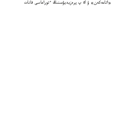
«اتامەكەن» ۇ ك پ پرەزيديۋمىنىڭ ءتوراعاسى قانات
شارىپبايەۆ، مەملەكەتتىك ورگاندار مەن سالالىق بىرلەستىكتەردىڭ
باسشىلارى، سونداي-اق ەكى ەلدەن 300 دەن استام كاسىپكەر
قاتىستى. فورۋمدا ساۋدا-ەكونوميكالىق جانە ينۆەستيتسيالىق
ىنتىماقتاستىقتى كەڭەيتۋ، ونەركاسىپتىك كووپەراتسيا مەن
ەكسپورتتىق الەۋەتتى ارتتىرۋ ماسەلەلەرى تالقىلاندى، دەپ
حابارلايدى وزبەكستاندىق «ءو ز ا» اقپارات اگەنتتىگى.