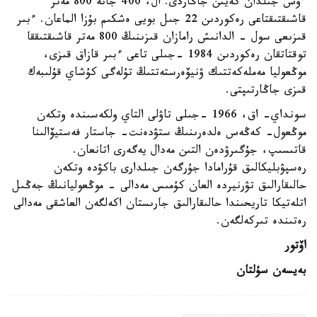
ءۇش جىلدان كەيىن جاڭاردى. ال، 400 جانە 800 مەتر
قاشىقتىقتاعى رەكوردىن 22 جىل بويى ەشكىم بۇزا الماعان. ءبىر
قىزىعى سول - الدانىش رامازان قىزىنىڭ 800 مەتر قاشىقتىققا
توقتاتقان رەكوردىن 1984 -جىلى تاعى ءبىر قازاق قىزى،
موڭعوليا مەملەكەتتىك ۋنيۆەرستەتتىڭ تۇلەگى كۇشاي قۇلىبەك
قىزى جاڭارتىپتى.
سونداي- اق، 1966 -جىلى تاۋلى التاي ولكەسىندە وتكەن
موڭعول- كەڭەس ەلدەرىنىڭ ستۋدەنت- جاستار فەستيۆالىنا
قاتىسىپ، جۇگىرۋدەن التىن مەدال يەگەرى اتانعان.
رەسپۋبليكالىق قۇرامادا جۇرگەن جىلدارى باكۋدە وتكەن
حالىقارالىق تۋرنيردە العان كۇمىس مەدالى - موڭعوليانىڭ جەڭىل
اتلەتيكا تاريحىندا حالىقارالىق جارىستان اكەلگەن العاشقى مەدالى
رەتىندە تىركەلگەن.
اۆتور
بەيسەن سۇلتان