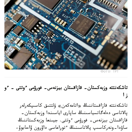
Фото: ТРТ
تاشكەنتتە وزبەكستان- قازاقستان بيزنەس- فورۋمى ءوتتى – ءو
ز ا
تاشكەنتتە قازاقستاننىڭ «اتامەكەن» ۇلتتىق كاسىپكەرلەر
پالاتاسى دەلەگاتسياسىنىڭ ساپارى اياسىندا وزبەكستان-
قازاقستان بيزنەس- فورۋمى ءوتتى. جيىنعا وزبەكستاننىڭ
ساۋدا-ونەركاسىپ پالاتاسىنىڭ ءتوراعاسى داۆرون ۆاحابوۆ،