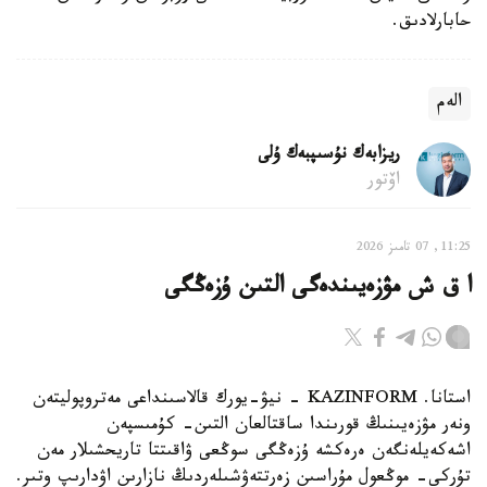
حابارلادىق.
الەم
ريزابەك نۇسىپبەك ۇلى
اۆتور
11:25, 07 تامىز 2026
ا ق ش مۋزەيىندەگى التىن ۇزەڭگى
استانا. KAZINFORM - نيۋ-يورك قالاسىنداعى مەتروپوليتەن
ونەر مۋزەيىنىڭ قورىندا ساقتالعان التىن- كۇمىسپەن
اشەكەيلەنگەن ەرەكشە ۇزەڭگى سوڭعى ۋاقىتتا تاريحشىلار مەن
تۇركى- موڭعول مۇراسىن زەرتتەۋشىلەردىڭ نازارىن اۋدارىپ وتىر.