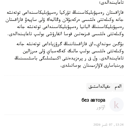
تاعايىندالدى؛
قازاقستان رەسپۋبليكاسىنىڭ تۇركيا رەسپۋبليكاسىنداعى توتەنشە
جانە وكىلەتتى ەلشىسى ەركەبۇلان وڭالبەك ۇلى ساپيەۆ قازاقستان
رەسپۋبليكاسىنىڭ البانيا رەسپۋبليكاسىنداعى توتەنشە جانە
وكىلەتتى ەلشىسى قىزمەتىن قوسا اتقارۋشى بولىپ تاعايىندالدى.
بۇگىن سونداي-اق قازاقستاننىڭ گرۋزياداعى توتەنشە جانە
وكىلەتتى ەلشىسى بولىپ مالىك كەڭەسباي ۇلى مىرزالين
تاعايىندالدى. ول ق ر پرەزيدەنتى اكىمشىلىگى باسشىسىنىڭ
ورىنباسارى لاۋازىمىنان بوساتىلدى.
الەم
ىقپالداستىق
без автора
اۆتور
13:24, 07 تامىز 2026