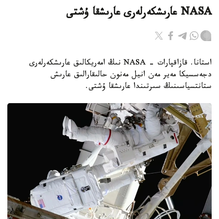
NASA عارىشكەرلەرى عارىشقا ۇشتى
استانا. قازاقپارات - NASA نىڭ امەريكالىق عارىشكەرلەرى
دجەسسيكا مەير مەن انيل مەنون حالىقارالىق عارىش
ستانتسياسىنىڭ سىرتىندا عارىشقا ۇشتى.