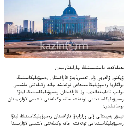
مەملەكەت باسشىسىنىڭ جارلىقتارىمەن:
ۆيكتور ۆالەريي ۇلى تەمىربايەۆ قازاقستان رەسپۋبليكاسىنىڭ
بولگاريا رەسپۋبليكاسىنداعى توتەنشە جانە وكىلەتتى ەلشىسى
بولىپ تاعايىندالدى، ول قازاقستان رەسپۋبليكاسىنىڭ ليتۆا
رەسپۋبليكاسىنداعى توتەنشە جانە وكىلەتتى ەلشىسى لاۋازىمىنان
بوساتىلدى؛
تيمۋر بەيبىتالى ۇلى ورازايەۆ قازاقستان رەسپۋبليكاسىنىڭ ليتۆا
رەسپۋبليكاسىنداعى توتەنشە جانە وكىلەتتى ەلشىسى لاۋازىمىنا