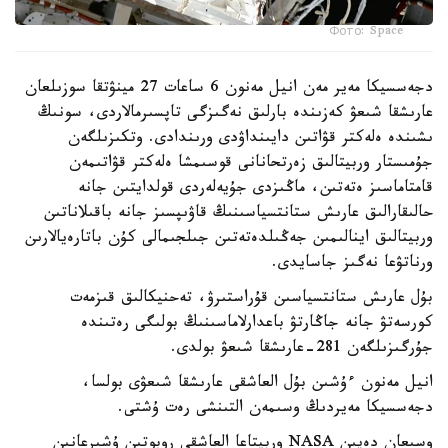
Фото: Space
دجەسسيكا مەير مەن انيل مەنون 6 ساعات 27 مينۋتقا سوزىلعان
عارىشقا شىعۋ كەزىندە بارلىق نەگىزگى تاپسىرمالاردى، سونىڭ
ىشىندە ەلەكتر قۋاتىن دايىنداۋدى ورىندادى. وتكىزىلگەن
جۇمىستار وربيتالىق زەرتحانانى قوسىمشا ەلەكتر قۋاتىمەن
قامتاماسىز ەتەتىن، ماڭىزدى جۇيەلەردى قولدايتىن جانە
حالىقارالىق عارىش ستانتسياسىنىڭ قاۋىپسىز جانە باقىلاناتىن
وربيتالىق اينالىمىن جەڭىلدەتەتىن جىلجىمالى كۇن باتارەيالارىن
ورناتۋعا نەگىز جاسايدى.
بۇل عارىش ستانتسياسىن قۇراستىرۋ، تەحنيكالىق قىزمەت
كورسەتۋ جانە جاڭارتۋ باعدارلاماسىنىڭ بولىگى رەتىندە
جۇرگىزىلگەن 281-عارىشقا شىعۋ بولدى.
انيل مەنون ءۇشىن بۇل العاشقى عارىشقا شىعۋى بولسا،
دجەسسيكا مەيردىڭ وسىمەن التىنشى رەت ۇشتى.
وسىعان دەيىن NASA وربيتاعا العاشقى روبوتىن ۇشىرعانىن