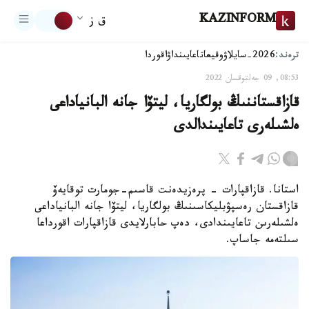
KAZINFORM
ق ز
ترەند:
2026-سايلاۋ
وقيعا
تاعايىنداۋ
اقوردا
08:53, 09 جەلتوقسان 2022
قازاقستاننىڭ بولگاريا، ليتۆا جانە البانياداعى
ەلشىلەرى تاعايىندالدى
استانا. قازاقپارات - پرەزيدەنت قاسىم-جومارت توقايەۆ
قازاقستان رەسپۋبليكاسىنىڭ بولگاريا، ليتۆا جانە البانياداعى
ەلشىلەرىن تاعايىندادى، دەپ حابارلايدى قازاقپارات اقورداعا
سىلتەمە جاساپ.