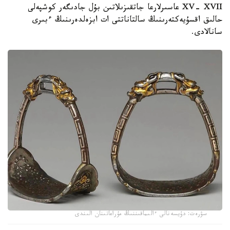
XV- XVII عاسىرلارعا جاتقىزىلاتىن بۇل جادىگەر كوشپەلى
حالىق اقسۇيەكتەرىنىڭ سالتاناتتى ات ابزەلدەرىنىڭ ءبىرى
سانالادى.
سۋرەت: دۇيسەنالى ءالىماقىننىڭ مۇراعاتىنان الىندى