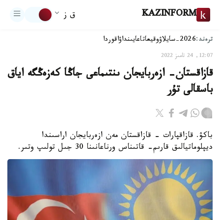
KAZINFORM
ق ز
ترەند:
2026-سايلاۋ
وقيعا
تاعايىنداۋ
اقوردا
12:07, 24 تامىز 2022
قازاقستان- ازەربايجان ىنتىماعى جاڭا كەزەڭگە اياق
باسقالى تۇر
باكۋ. قازاقپارات - قازاقستان مەن ازەربايجان اراسىندا
ديپلوماتيالىق قارىم- قاتىناس ورناعانىنا 30 جىل تولىپ وتىر.