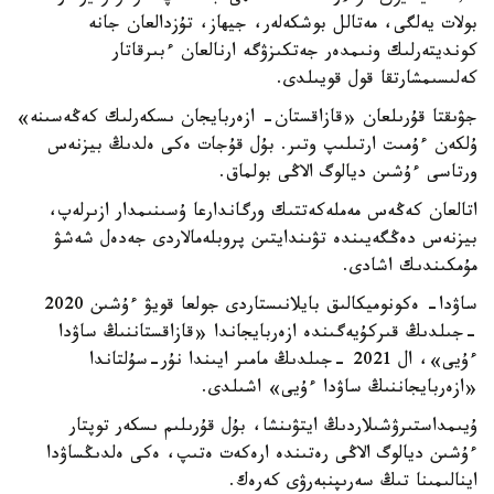
بولات يەلگى، مەتالل بوشكەلەر، جيھاز، تۇزدالعان جانە
كونديتەرلىك ونىمدەر جەتكىزۋگە ارنالعان ءبىرقاتار
كەلىسىمشارتقا قول قويىلدى.
جۋىقتا قۇرىلعان «قازاقستان- ازەربايجان ىسكەرلىك كەڭەسىنە»
ۇلكەن ءۇمىت ارتىلىپ وتىر. بۇل قۇجات ەكى ەلدىڭ بيزنەس
ورتاسى ءۇشىن ديالوگ الاڭى بولماق.
اتالعان كەڭەس مەملەكەتتىك ورگاندارعا ۇسىنىمدار ازىرلەپ،
بيزنەس دەڭگەيىندە تۋىندايتىن پروبلەمالاردى جەدەل شەشۋ
مۇمكىندىك اشادى.
ساۋدا- ەكونوميكالىق بايلانىستاردى جولعا قويۋ ءۇشىن 2020
-جىلدىڭ قىركۇيەگىندە ازەربايجاندا «قازاقستاننىڭ ساۋدا
ءۇيى»، ال 2021 -جىلدىڭ مامىر ايىندا نۇر-سۇلتاندا
«ازەربايجاننىڭ ساۋدا ءۇيى» اشىلدى.
ۇيىمداستىرۋشىلاردىڭ ايتۋىنشا، بۇل قۇرىلىم ىسكەر توپتار
ءۇشىن ديالوگ الاڭى رەتىندە ارەكەت ەتىپ، ەكى ەلدىڭساۋدا
اينالىمىنا تىڭ سەرىپنبەرۋى كەرەك.