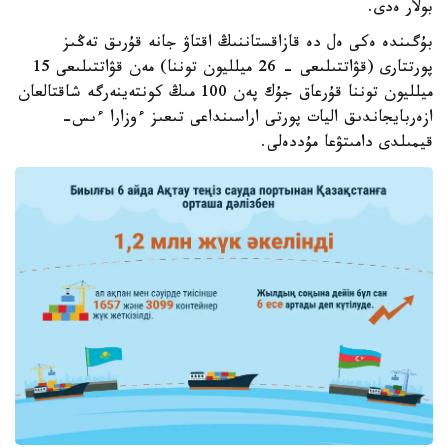
بولار ەدى.
بۇگىندە ەكى ەل دە قازاقستاننىڭ اقتاۋ جانە قۇرىق تەڭىز
پورتتارى (قۋاتتىلىعى - 26 ميلليون توننا) مەن قۋاتتىلىعى 15
ميلليون توننا قۇرعاق جۇك پەن 100 مىڭ كونتەينەرگە شاقتالعان
ازەربايجاندىق اليات پورتى اراسىنداعى تىعىز ءوزارا ءىس-
قيمىلدى دامىتۋعا مۇددەلى.