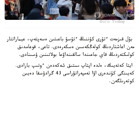
Фото: Yonhap
بۇل قىزمەت ءتۇرى كۇننىڭ ءتۇسۋ باعىتىن ەسەپتەپ، عيماراتتار
مەن اعاشتاردىڭ كولەڭكەسىن ەسكەرەدى. تاعى، قوعامدىق
كولىكتەردىڭ قاي جاعىندا سالقىنداۋعا بولاتىنىن ۇسىنادى.
ايتا كەتەيىك، ەلدە اپتاپ ىستىق شەكەدەن ءوتىپ بارادى.
كەيىنگى كۇندەرى اۋا تەمپەراتۋراسى 43 گرادۋسقا دەيىن
كوتەرىلگەن.
الەم
باقىتجول كاكەش
اۆتور