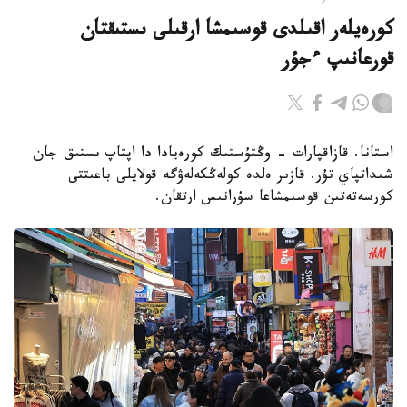
كورەيلەر اقىلدى قوسىمشا ارقىلى ىستىقتان
قورعانىپ ءجۇر
استانا. قازاقپارات - وڭتۇستىك كورەيادا دا اپتاپ ىستىق جان
شىداتپاي تۇر. قازىر ەلدە كولەڭكەلەۋگە قولايلى باعىتتى
كورسەتەتىن قوسىمشاعا سۇرانىس ارتقان.