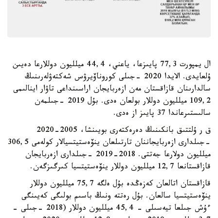
ال يمپورت 77,3 پايىزعا، ياعني، 44,4 ميلليون دوللارعا دەيىن
ۇلعايدى. الايدا 2020 -جىلى كوروناۆيرۋس شەكتەۋلەرىنىڭ
سالدارىنان قازاقستان مەن ازەربايجان اراسىنداعى تاۋار اينالىمى
109,2 ميلليون دوللار بولعان ەدى. بۇل 2019 -جىلمەن
سالىستىرعاندا 37 پايىز از ەدى.
ق ر ۇلتتىق بانكىنىڭ دەرەكتەرى بويىنشا، 2005-2020
-جىلدارى ازەربايجاننان تارتىلعان ينۆەستيتسيالار كولەمى 306,5
ميلليون دولارعا جەتتى. 2018-2019 -جىلدارى ازەربايجان
قازاقستانعا 12,7 ميلليون دوللار ينۆەستيتسيا كىرگىزگەن.
قازاقستان اتالعان كەزەڭدە بۇل ەلگە 75,7 ميلليون دوللار
ينۆەستيتسيا سالعان. بۇل رەتتە ونىڭ باسىم بولىگى كەيىنگى
ءۇش جىلعا تيەسىلى - 45,4 ميلليون دوللار (2018 -جىلى -