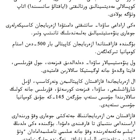
كوپسالالى مەديتسينالىق ورتالىقتى (اياقتالۋ ساتىسىندا) اتاپ
وتۋگە بولادى.
ەكى اراداعى ساۋدا- ساتتىقتى دامىتۋدا ازەربايجان كاسىپكەرلەرى
جوعارى ينۆەستيتسيالىق بەلسەندىلىك تانىتىپ وتىر.
بۇگىندە قازاقستاندا ازەربايجان كاپيتالى بار 500-دەن استام
كومپانيا تىركەلگەن.
ول ينۆەستيسيالار ساۋدا- دەلدالدىق قىزمەت، جول قۇرىلىسى،
قايتا وڭدەۋ جانە لوگيستيكا سالالارىن قامتيدى.
ال ازەربايجاندا قازاقستان كاپيتالىمەن ونەركاسىپ، اۋىل
شارۋاشىلىعى، ساۋدا، قىزمەت كورسەتۋ، قۇرىلىس جانە كولىك
سالالارىندا جۇمىس ىستەپ جۇرگەن 145-كە جۋىق كومپانيا
جۇمىس ىستەيدى.
قازاقستان مەن ازەربايجاننىڭ جەتەكشى جوعارى وقۋ ورىندارى
اراسىنداعى ىنتىماق تا قارقىندى دامۋدا. بۇگىندە ەكى ەلدىڭ
ءبىلىم مەكەمەلەرىندە وقۋ جانە عىلىمي تاعىلىمدامادان ءوتۋ