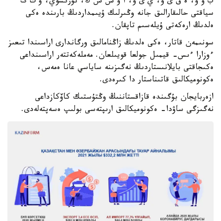
ب ۇ ۇ، ە ق ى ۇ، ي ى ۇ، ا و س ش ك، تۇركسوي، و ت گ
سياقتى حالىقارالىق جانە وڭىرلىك ۇيىمداردىڭ بارىندە ەكى
ەلدىڭ ارەكەتى ۇيلەسىم تاپقان.
سونىمەن قاتار، ەكى ەلدىڭ زاڭنامالىق ورگاندارى اراسىندا تىعىز
ءوزارا ءىس- قيمىل جولعا قويىلعان. مەملەكەتتەر اراسىنداعى
ەكىجاقتى بايلانىستاردىڭ نەگىزىنە ساياسي عانا ەمەس،
ەكونوميكالىق قاتىناستار دا كىرەدى.
ازەربايجان بۇگىندە قازاقستاننىڭ وڭتۇستىك كاۆكازداعى
نەگىزگى ساۋدا- ەكونوميكالىق ارىپتەسى بولىپ ەسەپتەلەدى.