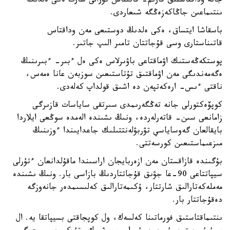
جانە وداقتاستىق قارىم- قاتىناس تۋرالى شارت ەكى ەلدىڭ
ىنتىماعىن جاڭاكەزەڭگە شىعاردى.
باسقاشا ايتساق، ەكى ەلدىڭ دوستىعى مەن وداقتاس
قاتىناستارى وسى قۇجاتتان تامىر الىپ جاتىر.
پوستكەڭەستىك اۋماقتاعى باۋىرلاس ەكى ەل ءبىر- ءبىرىنىڭ
ەگەمەندىگى مەن اۋماقتىق تۇتاستىعىن سوزبەن عانا ەمەس،
ناقتى ءىس- ارەكەتپەن دە اشىق قولداپ كەلەدى.
كوپۆەكتورلى جانە تەڭگەرىمدى سىرتقى ساياسات قازىرگى
زامانعى سىن- قاتەرلەردە، ونىڭ ىشىندە الەمدە سوڭعى ايلاردا
بايقالعان گەوساياسي تۋربۋلەنتتىلىك جاعدايىندا ءوزىنىڭ
مىزعىماستىعىن كورسەتتى.
بۇگىندە قازاقستان مەن ازەربايجان اراسىندا ماقۇلدانعان ءتۇرلى
سيپاتتاعى 90-عا جۋىق قۇجاتتاردىڭ بازاسى بار. ونىڭ ىشىندە
مەملەكەتارالىق شارتتار، ۇكىمەتارالىق كەلىسىمدەر جانەوزگە
دەقۇجاتتار بار.
ىنتىماقتاستىق فورماتىنا كەلسەك، ول كوپجاقتى بسيپاتقا يە. ال