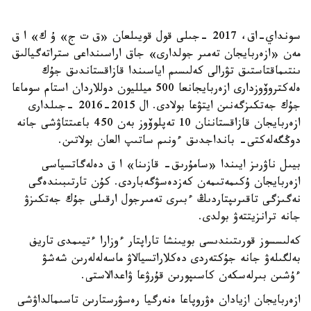
سونداي-اق، 2017 -جىلى قول قويىلعان «ق ت ج» ۇ ك» ا ق
مەن «ازەربايجان تەمىر جولدارى» جاق اراسىنداعى ستراتەگيالىق
ىنتىماقتاستىق تۋرالى كەلىسىم اياسىندا قازاقستاندىق جۇك
ەلەكتروۆوزدارى ازەربايجانعا 500 ميلليون دوللاردان استام سوماعا
جۇك جەتكىزگەنىن ايتۋعا بولادى. ال 2015-2016 -جىلدارى
ازەربايجان قازاقستاننان 10 تەپلوۆوز بەن 450 باعىتتاۋشى جانە
دوڭگەلەكتى- بانداجدىق ءونىم ساتىپ العان بولاتىن.
بيىل ناۋرىز ايىندا «سامۇرىق- قازىنا» ا ق دەلەگاتسياسى
ازەربايجان ۇكىمەتىمەن كەزدەسۋگەباردى. كۇن تارتىبىندەگى
نەگىزگى تاقىرىپتاردىڭ ءبىرى تەمىرجول ارقىلى جۇك جەتكىزۋ
جانە ترانزيتتەۋ بولدى.
كەلىسسوز قورىتىندىسى بويىنشا تاراپتار ءوزارا ءتيىمدى تاريف
بەلگىلەۋ جانە جۇكتەردى دەكلاراتسيالاۋ ماسەلەلەرىن شەشۋ
ءۇشىن بىرلەسكەن كاسىپورىن قۇرۋعا ۋاعدالاستى.
ازەربايجان ازيادان ەۋروپاعا ەنەرگيا رەسۋرستارىن تاسىمالداۋشى