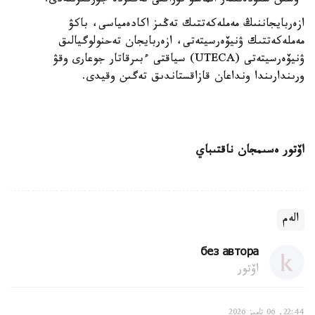
ءۇشىن ستۋدەنتتەر الماسۋ تۇراقتى نەگىزدە جۇرگىزىلەدى.
ازەربايجاننىڭ مەملەكەتتىك تەڭىز اكادەمياسى، باكۋ
مەملەكەتتىك ۋنيۆەرسيتەتى، ازەربايجان تەحنولوگيالىق
ۋنيۆەرسيتەتى (UTECA) سياقتى ءبىرقاتار جوعارى وقۋ
ورىندارىندا ونداعان قازاقستاندىق تەگىن وقيدى.
اۆتور ەسىمجان ناقتىباي
الەم
без автора
اۆتور
22:44, 06 تامىز 2026