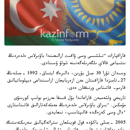
قازاقپارات ءتىلشىسى وسى ۋاقىت ارالىعىندا باۋىرلاس ەلدەردىڭ
ىنتىماعى قالاي ىلگەرىلەگەنىنە شولۋ ۇسىنادى.
وسىدان تۋرا 30 جىل بۇرىن، دالىرەك ايتساق، 1992 -جىلدىڭ
27-تامىزدا قازاقستان مەن ازەربايجان اراسىنداعى ديپلوماتيالىق
قارىم- قاتىناس ورنىققان ەدى.
تاريحي ولشەممەن قاراعاندا بۇل قىسقا مەرزىم بولىپ كورىنۋى
مۇمكىن. ءبىراق باۋىرلاس ەلدەردىڭ مەملەكەتارالىق قاتىناستارى
ءدال وسى كەزەڭدە قالىپتاسىپ، نىعايدى.
2005 -جىلى باكۋدە قول قويىلعان ستراتەگيالىق سەرىكتەستىك