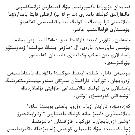
قىتايدان ەۋروپاعا ەكسپورتتىق جۇك اعىندارىن ترانسكاسپيي
حالىقارالىق كولىك باعدارى (ت ح ك ب) ارقىلى قايتا باعدارلاۋعا
بايلانىستى ترانزيتتىك- كولىك ىنتىماقتاستىعىن كەڭەيتۋ
جۇمىستارى قولعاالىنىپ جاتىر.
ماسەلەن، ناۋرىز ايىندا قازاقستاندىق دەلەگاتسيا ازەربايجانعا
جۇمىس ساپارىمەن باردى. ال ءساۋىر ايىنىڭ سوڭىندا ۆەدومستۆو
باسشىلارى مەن تحكب وكىلدەرى قاتىسقان كەلىسسوز
جۇرگىزىلدى.
سونىمەن قاتار، شىلدە ايىنىڭ سوڭىندا باكۋدىڭ باستاماسىمەن
ازەربايجان، تۇركيا، قازاقستان سىرتقى ىستەر مينيسترلىكتەرىنىڭ
باسشىلارى مەن كولىك سالاسىنداعى جاۋاپتى تۇلعالاردىڭ
ءۇشجاقتى كەزدەسۋى ءوتتى.
كەزدەسۋدە تاراپتار ازيا- ەۋروپا باعىتى بويىنشا ساۋدا
بايلانىستارىن دامىتۋ جانە كولىك باعىتتارىن ءارتاراپتاندىرۋ
ءۇشىن ازەربايجان- تۇركيا- قازاقستان ءدالىزىنىڭ
ۋچاسكەسىندە جۇك تاسىمالى كولەمىن ۇلعايتۋدىڭ ماڭىزدىلىعىن