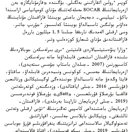
كوپىر ءرولىن اتقاراتىنى بەلگىلى. بۇگىندە «قازمۇنايگاز» بەن
ازەربايجاننىڭ SOCAR مەملەكەتتىك مۇناي كومپانياسى اراسىندا
باكۋ- تبيليسي- دجەيحان باعىتى بويىنشا قازاقستان مۇنايىنىڭ
ەداۋىر بولىگىن تاسىمالداۋ بويىنشا كەلىسسوز ءجۇرىپ جاتىر.
وسى ارقىلى الەمدىك نارىققا جىلىنا 1,5 ميلليون باررەل
قازاقستاندىق مۇناي شىعارۋ كوزدەلىپ وتىر.
ءوزارا ينۆەستيتسيالاردى قامتيتىن ءىرى بىرلەسكەن جوبالاردىڭ
ىشىندە قازاقستان استىعىن قابىلداۋعا جانە بىرلەسكەن
كاسىپورنىن (2007 -جىلدان باستاپ جۇمىس ىستەيدى)،
ازەربايجاننىڭ جەمىس- كوكونىس ونىمدەرىن قابىلداۋ، ساقتاۋ،
قايتا وڭدەۋ جانە تاسىمالداۋ جونىندەگى لوگيستيكالىق ورتالىعىن
(قۇرىلىسى 2016 -جىلى اياقتالدى)، وزدىگىنەن كوتەرىلەتىن
قالقىما بۇرعىلاۋ قۇرىلعىسىن، «Sattى» بۇرعىلاۋ قوندىرعىسىن
(2019 -جىلى ازەربايجان تاراپىنا بەرىلدى)، قازاقستان-
ازەربايجان باعىتىنداعى كاسپيي تەڭىزىنىڭ ءتۇبى ارقىلى وتەتىن
تالشىقتى- وپتيكالىق بايلانىس جەلىسىن، اقپاراتتىق
تەحنولوگيالار سالاسىنداعى ترانزيتتىك ينفراقۇرىلىم قۇرۋ جوباسىن
(قۇرىلىس 2019 -جىلى ىسكە قوسىلدى)، اقتاۋ قالاسىنداعى