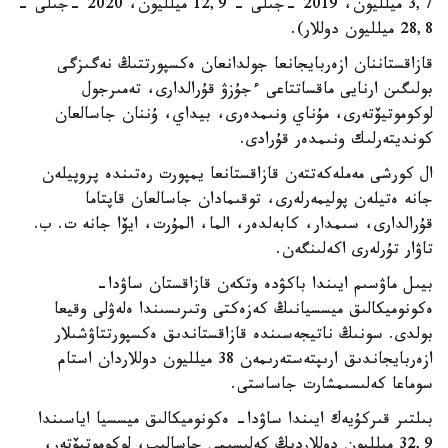
3,7 ميلليون، 2019 -جىلى - 12,9 ميلليون، 2020 -جىلى -
28,8 ميلليون دوللار).
قازاقستاننان ازەربايجانعا جولدانعان ەكسپورتتىڭ نەگىزگى
بولىگىن ارنايى ماقساتتاعى ءجۇزۋ قۇرالدارى، تەمىرجول
لوكوموتيۆتەرى، مۇناي ونىمدەرى، بيداي، ۇننان جاسالعان
كونديتەرلىك ونىمدەر قۇرادى.
ال كورشى مەملەكەتتەن قازاقستانعا يمپورت رەتىندە پروپيلەن
جانە ەتيلەن پوليمەرلەرى، توقىمادان جاسالعان قاپتاما
قۇرالدارى، سىمدار، كابەلدەر، الما، المۇرت، ايۆا جانە ت. ب.
تاۋار تۇرلەرى اكەلىنگەن.
بيىل ماۋسىم ايىندا باكۋدە وتكەن قازاقستان ساۋدا-
ەكونوميكالىق ميسسيانىڭ كەزەكتى وتىرىسىندا ەلەۋلى وقيعا
بولدى. سونىڭ ناتيجەسىندە قازاقستاندىق ەكسپورتتاۋشىلار
ازەربايجاندىق ارىپتەستەرىمەن 38 ميلليون دوللاردان استام
سوماعا كەلىسىمشارت جاساستى.
بىلتىر قىركۇيەك ايىندا ساۋدا- ەكونوميكالىق ميسسيا اياسىندا
32,9 ميلليون دوللاردىڭ كەلىسىمى جاسالىپ، لوكوموتيۆتەر،