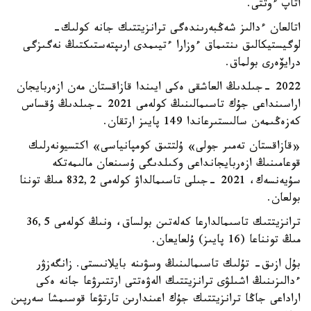
اتاپ ءوتتى.
اتالعان ءدالىز شەڭبەرىندەگى ترانزيتتىك جانە كولىك-
لوگيستيكالىق ىنتىماق ءوزارا ءتيىمدى ارىپتەستىكتىڭ نەگىزگى
درايۆەرى بولماق.
2022 -جىلدىڭ العاشقى ەكى ايىندا قازاقستان مەن ازەربايجان
اراسىنداعى جۇك تاسىمالىنىڭ كولەمى 2021 -جىلدىڭ ۇقساس
كەزەڭىمەن سالىستىرعاندا 149 پايىز ارتقان.
«قازاقستان تەمىر جولى» ۇلتتىق كومپانياسى» اكتسيونەرلىك
قوعامىنىڭ ازەربايجانداعى وكىلدىگى ۇسىنعان مالىمەتكە
سۇيەنسەك، 2021 -جىلى تاسىمالداۋ كولەمى 832,2 مىڭ توننا
بولعان.
ترانزيتتىك تاسىمالدارعا كەلەتىن بولساق، ونىڭ كولەمى 36,5
مىڭ تونناعا (16 پايىز) ۇلعايعان.
بۇل ازىق- تۇلىك تاسىمالىنىڭ وسۋىنە بايلانىستى. زانگەزۋر
ءدالىزىنىڭ اشىلۋى ترانزيتتىك الەۋەتتى ارتتىرۋعا جانە ەكى
اراداعى جاڭا ترانزيتتىك جۇك اعىندارىن تارتۋعا قوسىمشا سەرپىن