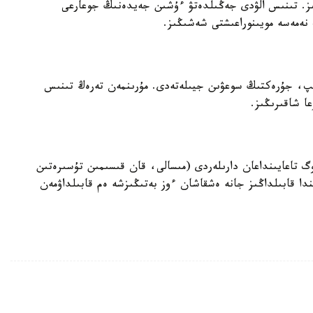
ڭىز. تىنىس الۋدى جەڭىلدەتۋ ءۇشىن جەيدەنىڭ جوعارعى
نەمەسە مويىنوراعىشتى شەشىڭىز.
لىپ، جۇرەكتىڭ سوعۋىن جيىلەتەدى. مۇرىنمەن تەرەڭ تىنىس
ا شاقىرىڭىز.
وگ تاعايىنداعان دارىلەردى (مىسالى، قان قىسىمىن تۇسىرەتىن
دا قابىلداڭىز جانە ەشقاشان ءوز بەتىڭىزشە ەم قابىلداۋمەن