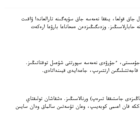
جاق قولعا، يىققا نەمەسە جاق سۇيەگىنە تارالعاندا ۋاقىت
دەم) قىزمەتىنە حابارلاسىڭىز. وزدىگىڭىزدەن ەمحاناعا بارۋعا ارەكەت
ن جۇمىستى، ءجۇرۋدى نەمەسە سپورتتى شۇعىل توقتاتىڭىز.
اجەتتىلىگىن ارتتىرىپ، جاعدايدى قيىنداتادى.
قاڭىزدى جاستىققا تىرەپ) ورنالاسىڭىز. ەشقاشان تولىقتاي
ەككە قان اعىمى كوبەيىپ، وعان تۇسەتىن سالماق ودان سايىن