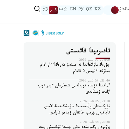
الداۋ
KZ
QZ
РУ
EN
中文
ق ز
ЎЗ
تاقىرىپقا قاتىستى
07:06, 06 تامىز 2026
جۇرەك مازالاعاندا نە ىستەۋ كەرەك؟ ءار ادام
بىلۋگە ءتيىس 6 قادام
21:46, 05 تامىز 2026
الماتىدا تۇندە توبەلەس شىعارعان ءبىر توپ
ازامات ۇستالدى
21:30, 05 تامىز 2026
تۇركىستان وبلىسىندا تاۋەشكىنىڭ لاعىن
تاياقپەن ۇرىپ جاتقان ۆيدەو تارادى
20:56, 05 تامىز 2026
پاۆلودار وڭىرىندە ەكى جىلدا تۇڭعىش رەت