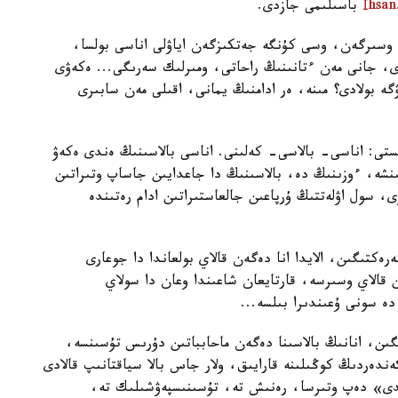
Іhsan
باسىلىمى جازدى.
 وسىرگەن، وسى كۇنگە جەتكىزگەن اياۋلى اناسى بولسا،
 جانى مەن ءتانىنىڭ راحاتى، ومىرلىك سەرىگى... ەكەۋى
ە بولادى؟ مىنە، ەر ادامنىڭ يمانى، اقىلى مەن سابىرى
ىستى: اناسى- بالاسى- كەلىنى. اناسى بالاسىنىڭ ەندى ەكەۋ
نشە، ءوزىنىڭ دە، بالاسىنىڭ دا جاعدايىن جاساپ وتىراتىن
، سول اۋلەتتىڭ ۇرپاعىن جالعاستىراتىن ادام رەتىندە
ەكتىگىن، الايدا انا دەگەن قالاي بولعاندا دا جوعارى
ن قالاي وسىرسە، قارتايعان شاعىندا وعان دا سولاي
دە سونى ۇعىندىرا بىلسە...
گىن، انانىڭ بالاسىنا دەگەن ماحابباتىن دۇرىس تۇسىنسە،
ەردىڭ كوڭىلىنە قارايىق، ولار جاس بالا سياقتانىپ قالادى
لمايدى» دەپ وتىرسا، رەنىش تە، تۇسىنىسپەۋشىلىك تە،