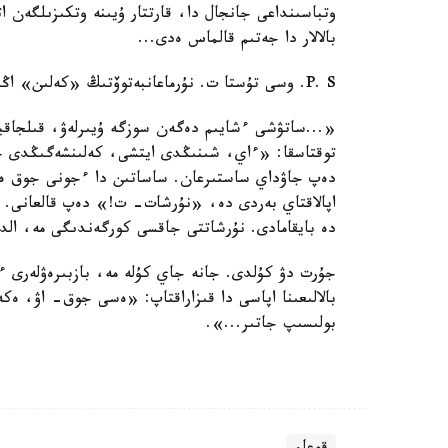
وتباسىنداعى جانجال دا، قارتتار ۇيىنە وتكىزىلگەن 
بالالار دا جەتىم قالماس ەدى...
P. S. وسى تۇستا ت. نۇرماعانبەتوۆتىڭ «كەلىن» اڭگىمەسىندەگى مىنا ءبىر ءۇزىندى ەرىكسىز ويىڭا ورالادى:
«...ساتۋشى ءشايىم دەگەن سوزگە ۇيىرلەۋ، قىلجاقب
توقتاسقا: «ءاي، شىنىڭدى ايتشى، كەلىنشەگىڭدى 
دەپ جاۋداي ساستىرعان. ساساتىن دا ءجونى جوق ەد
اپالاقتاي بەردى دە، «نۇرشات- ت!» دەپ قالعانى.
دە بايقامادى. نۇرشاتتى جاقسى كورگەندىگى مە، الدە
جۇرت دۋ كۇلدى. جانە جاي كۇلە مە، بازبىرەۋلەرى ءا
بالالىعىنا اپاسى دا قىزاراقتاپ: «ەسى جوق- اۋ، ە
بولىسىپ جاتىر...».