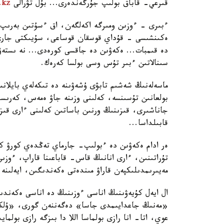
قىرعي- قاباق بولىپ جۇرگەندەرى... بۇل تۋرالى
.kz
ءبىرى - ءوزىن ومىرگە اكەلگەن، اق ءسۇتىن بەرىپ
ەكىنشىسى - قۇداي قوسقان قوساعى، سۇيىكتى جارى،
دە قىمبات... ەكەۋىن دە جاقسى كورەدى... نە ىستەۋگ
سىنالاتىن ءبىر تۇس وسى بولسا كەرەك.
ماسەلەنىڭ شەشىم تابۋى ۇشەۋىنە دە تىكەلەي بايلان
بولعانىن تۇسىنسە، كەلىنى وزىنە جاۋ ەمەس، كەرىسى
جاناشىرى، قىزىنىڭ ورنىن باساتىن كەلىنى ءارى قىزى
قابىلداسا...
ەر ادام ەكەۋىن دە ءبولىپ- جارماي تەڭدەي كورۋ كەر
تۇراتىنىن، ءارى انانىڭ قاس- قاباعىنا قاراپ، ءوزى
مەيىرىمدىلىكپەن قاراۋ مىندەتى ەكەندىگىن، ايەلىنە 
ال ايەل كۇيەۋىنىڭ اناسى ءوزىنىڭ دە اناسى ەكەندى
«مەنىڭ جاعدايىمدى جاسا» دەگەننەن گورى، «ۇلكەند
عوي، اتا- انا رازى بولماسا اللا دا بىزگە رازى بو