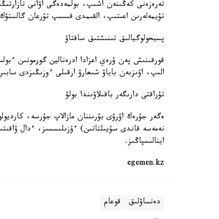
تەرەزەنى كەڭىنەن اشىپ، بولمەدەگى اۋانى تازارتى
تۇيمەلەرىن اعىتىپ، القىمدى قىسىپ تۇرعان گالستۋك 
پسيحولوگيالىق تىنىشتىق ساقتاۋ
قورقىنىش پەن ۇرەي اعزادا ادرەنالين گورمونىن ءبو
الىپ، اۋىزبەن باياۋ شىعارۋ ارقىلى ءوزىڭىزدى سابىرع
تۇراقتى دارىگەر باقىلاۋىندا بولۋ
ەگەر جۇرەك اۋرۋى بۇرىننان مازالاپ جۇرسە، كارديول
نەمەسە قاندى سۇيىلتاتىن) ءۇزىلىسسىز، ءدال ۋاقىتىن
اينالىسپاڭىز.
egemen.kz
دەنساۋلىق
قوعام