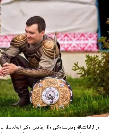
ەر ازاماتتىڭ ومىرىندەگى ەڭ جاقىن ەكى ايەلدىڭ -