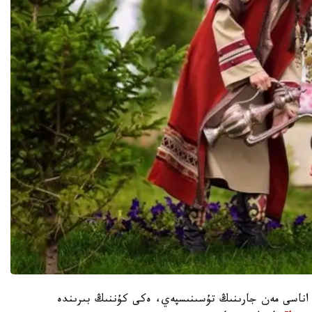
 اناسى مەن جارىنىڭ تۇسىنىسپەي، ەكى كۇننىڭ بىرىندە