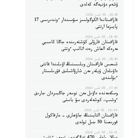
ۇشەم دۇنيەگە كەلدى
20:28, 05 تامىز 2026
قازاقستاندا الكوگولسىز سۋسىندار ءوندىرىسى 17
پايىزعا ارتتى
18:45, 05 تامىز 2026
قازاقستان قارۋلى كۇشتەرىندە جاڭا كاسىبي
مەرەكە العاش رەت اتالىپ ءوتتى
18:30, 05 تامىز 2026
شىعىس قازاقستان وبلىسىنىڭ اۋىلىندا قاتتى
داۋىلدان ۇيلەر مەن شارۋاشىلىق قۇرىلىستار
ءبۇلىندى
17:45, 05 تامىز 2026
وسكەمەندە داۋىل مەن نوسەر جاڭبىردان جارىق
ءوشىپ، كوشەلەردى سۋ باستى
16:44, 05 تامىز 2026
قازاقستان التايىنىڭ جاۋھارى - مارقاكول
قورىعىنا 50 جىل تولدى
16:31, 05 تامىز 2026