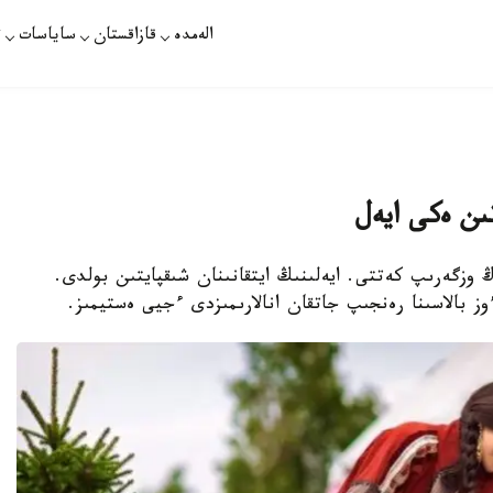
الەمدە
قازاقستان
ساياسات
ت
تىن ەكى ايەل
 وزگەرىپ كەتتى. ايەلىنىڭ ايتقانىنان شىقپايتىن بولدى.
 بالاسىنا رەنجىپ جاتقان انالارىمىزدى ءجيى ەستيمىز.