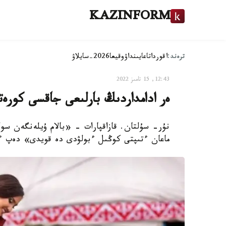
KAZINFORM
ترەند:
اقوردا
تاعايىنداۋ
وقيعا
2026-سايلاۋ
12:43, 15 تامىز 2022
ەر ادامداردىڭ بارلىعى جاقسى كورە
نۇر- سۇلتان. قازاقپارات - «بالام ۇيلەنگەن سوڭ
ماعان ءتىپتى كوڭىل ءبولۋدى دە قويدى» دەپ ءوز