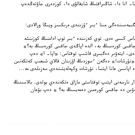
اتا- انا دا، شاڭىراقتىڭ شايقالۋى دا، كوزدەرى جاۋتەڭدەپ
اس كىسى ەدى. توي كەزىندە ءبىر توپ ادامنىڭ كوزىنشە
جاقسى كورەسىڭ بە، الدە اپاڭدى جاقسى كورەسىڭ بە؟»
ى، ايتەۋىر دەگبىرى قاشىپ توقتاس: «اپا- ا» دەپ
 «نۇرشات!» دەگەن ءسوزدىڭ اۋزىنان قالاي شىعىپ كەتكەنىن
 اپاسىن عانا ايتسا، نۇرشات وكپەلەيتىندەي سەزىلدى مە...
ر نارسەنى ايتىپ توقتاستى مازاق ەتكەندەي بولدى. بالاسىنىڭ
كەۋىن دە جاقسى كورەمىن دەمەيسىڭ بە؟ « دەپ بۇعان