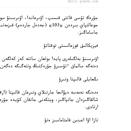
Фото: pexels.com
جۇرەك تۇسى قاتتى قىسىپ، اۋىرعاندا، اۋىرسىنۋ سول 
جوعالتپاي بىردەن «103» (جەدەل جار
جاساماڭىز.
فيزيكالىق قوزعالىستى توقتاتۋ
اۋىرسىنۋ بەلگىلەرى پايدا بولعان ساتتە كەز كەلگە
دەنەگە سالماق ءتۇسىرۋ جۇرەكتىڭ وتتەگىگە دەگەن ق
ىڭعايلى قالىپتا وتىرۋ
ەدەنگە نەمەسە ديۆانعا جارتىلاي وتىرعان قالىپتا (ار
شالقاڭىزدان جاتپاڭىز، ويتكەنى جاتقان كۇيدە جۇر
ارتادى.
تازا اۋا اعىنىن قامتاماسىز ەتۋ