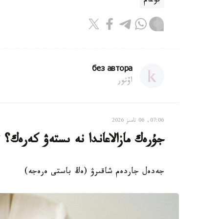
قوعام
без автора
اۆتور
07:06, 06 تامىز 2026
جۇرەك مازالاعاندا نە ىستەۋ كەرەك؟ ءار 
جەدەل جاردەم شاقىرۋ (ەڭ باستى ەرەجە)