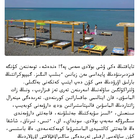
تاياقتىڭ ەكى ۇشى بولادى ەمەس پە؟! ەندەشە، تومەننەن كۇنگە
قىزدىرىنۋدىڭ پايداسى مەن زيانىن ءبىلىپ الىڭىز. گيپپوكراتتىڭ
بارلىق اۋرۋدىڭ ەمى كۇن دەپ ايتىپ كەتكەنى بەلگىلى.
ۋلتراكۇلگىن ساۋلەنىڭ اسەرىنەن تەرى تەز قىزارىپ، ونىڭ زات
الماسۋى، قان اينالىمى جاقساراتىن كورىنەدى. تەرىدەگى مينەرال
زاتتاردىڭ الماسۋىن قالىپتاستىراتىن «د» دارۋمەنى كوبەيىپ،
سىنعىش، ءالسىز سۇيەكتىڭ جەتىلۋىنە، قاجەتتى دارۋمەندى
سىڭىرۋگە سەبەپ بولادى. سونداي- اق، ءتىس، تىرناق، شاشقا
ەڭ قاجەتتى كالتسيدى الماستىرۋعا كومەكتەسەدى. ەڭ باستىسى،
كۇن ساۋلەسى ارقىلى تەرىدەگى ساڭىراۋقۇلاقتى اۋرۋلاردىڭ