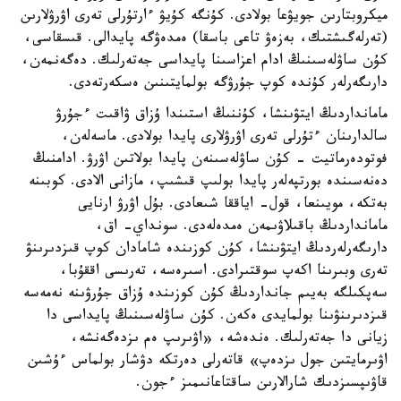
ميكروبتارىن جويۋعا بولادى. كۇنگە كۇيۋ ءارتۇرلى تەرى اۋرۋلارىن
(تەرلەگىشتىك، بەزەۋ تاعى باسقا) ەمدەۋگە پايدالى. قىسقاسى،
كۇن ساۋلەسىنىڭ ادام اعزاسىنا پايداسى جەتەرلىك. دەگەنمەن،
دارىگەرلەر كۇندە كوپ جۇرۋگە بولمايتىنىن ەسكەرتەدى.
مامانداردىڭ ايتۋىنشا، كۇننىڭ استىندا ۇزاق ۋاقىت ءجۇرۋ
سالدارىنان ءتۇرلى تەرى اۋرۋلارى پايدا بولادى. ماسەلەن،
فوتودەرماتيت - كۇن ساۋلەسىنەن پايدا بولاتىن اۋرۋ. ادامنىڭ
دەنەسىندە بورتپەلەر پايدا بولىپ قىشىپ، مازانى الادى. كوبىنە
بەتكە، مويىنعا، قول- اياققا شىعادى. بۇل اۋرۋ ارنايى
مامانداردىڭ باقىلاۋىمەن ەمدەلەدى. سونداي- اق،
دارىگەرلەردىڭ ايتۋىنشا، كۇن كوزىندە شامادان كوپ قىزدىرىنۋ
تەرى وبىرىنا اكەپ سوقتىرادى. اسىرەسە، تەرىسى اققۇبا،
سەپكىلگە بەيىم جانداردىڭ كۇن كوزىندە ۇزاق جۇرۋىنە نەمەسە
قىزدىرىنۋىنا بولمايدى ەكەن. كۇن ساۋلەسىنىڭ پايداسى دا
زيانى دا جەتەرلىك. ەندەشە، «اۋىرىپ ەم ىزدەگەنشە،
اۋىرمايتىن جول ىزدەپ» قاتەرلى دەرتكە دۋشار بولماس ءۇشىن
قاۋىپسىزدىك شارالارىن ساقتاعانىمىز ءجون.