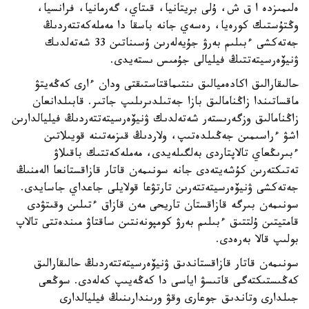
ەلىمىزدە ا ق ش، ۇلى بريتانيا، قىتاي، گەرمانيا، فرانسيا،
وڭتۇستىك كورەيا، رەسەي جانە باسقا دا مەملەكەتتەردىڭ
جەتەكشى ءبىلىم بەرۋ جۇيەلەرىن ۇسىناتىن 33 شەتەلدىك
ۋنيۆەرسيتەتتىڭ فيليالى جۇمىس ىستەيدى.
حالىقارالىق اكادەميالىق ىنتىماقتاستىقتى ودان ءارى كەڭەيتۋ
ماقساتىندا زاڭنامالىق بازا جەتىلدىرىلىپ جاتىر. قابىلدانعان
زاڭنامالىق وزگەرىستەر شەتەلدىك ۋنيۆەرسيتەتتەردىڭ فيليالدارىن
اشۋ ءراسىمىن جەڭىلدەتىپ، ولاردىڭ قىزمەتىنە قويىلاتىن
ءبىرىڭعاي تالاپتاردى بەلگىلەيدى، مەملەكەتتىك باقىلاۋ
تەتىكتەرىن كۇشەيتەدى جانە سونىمەن قاتار قازاقستانعا الەمنىڭ
جەتەكشى ۋنيۆەرسيتەتتەرىن تارتۋعا قولايلى جاعداي جاسايدى.
سونىمەن بىرگە قازاقستان تاريحى مەن قازاق ءتىلىن وقىتۋدى
قامتيتىن ۇلتتىق ءبىلىم بەرۋ كومپونەنتىن ساقتاۋ مىندەتتى تالاپ
بولىپ قالا بەرەدى.
سونىمەن قاتار قازاقستاندىق ۋنيۆەرسيتەتتەردىڭ حالىقارالىق
كەڭىستىكتەگى قاتىسۋ اياسى دا كەڭەيىپ كەلەدى. سوڭعى
جىلدارى وتاندىق جوعارى وقۋ ورىندارىنىڭ فيليالدارى