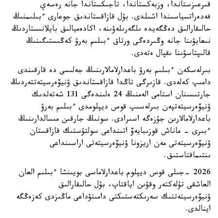
قىرعىزستاندا، وزبەكستاندا، تاجىكستاندا جانە رەسەي
فەدەراتسياسىندا اشىلدى. بۇل قازاقستاندىق جوعارى ءبىلىمنىڭ
حالىقارالىق دەڭگەيدە ىلگەرىلەۋىنە، اكادەميالىق بايلانىستاردىڭ
نىعايۋىنا جانە وڭىردەگى ورتاق ءبىلىم بەرۋ كەڭىستىگىنىڭ
قالىپتاسۋىنا ىقپال ەتەدى.
بىرلەسكەن ءبىلىم بەرۋ باعدارلامالارىنىڭ جەلىسى دە قارقىندى
دامىپ كەلەدى. قازىرگى تاڭدا قازاقستاندىق ۋنيۆەرسيتەتتەردىڭ
جارتىسىنان استامى الەمنىڭ 24 ەلىندەگى 131 شەتەلدىك
ۋنيۆەرسيتەتپەن بىرلەسىپ قوس ديپلومدى ءبىلىم بەرۋ
باعدارلامالارىن جۇزەگە اسىرادى. سونىڭ جارقىن مىسالدارىنىڭ
ءبىرى - ماناش قوزىبايەۆ اتىنداعى سولتۇستىك قازاقستان
ۋنيۆەرسيتەتى مەن اريزونا ۋنيۆەرسيتەتى اراسىنداعى
ىنتىماقتاستىق.
2026 -جىلى قوس ديپلوم باعدارلاماسى بويىنشا ءبىلىم العان
العاشقى تۇلەكتەر وقۋىن اياقتاپ، بۇل حالىقارالىق
ۋنيۆەرسيتەتتىك سەرىكتەستىكتى دامىتۋداعى ماڭىزدى كەزەڭگە
اينالدى.