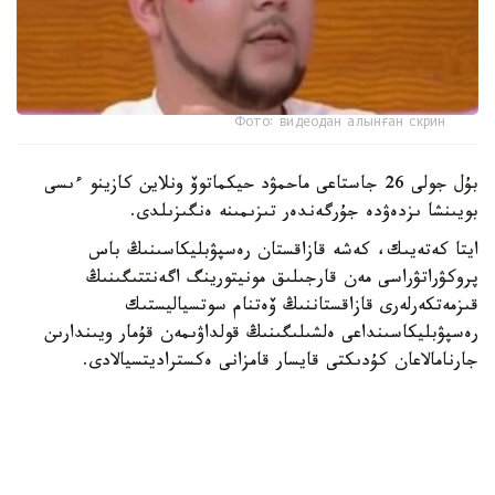
Фото: видеодан алынған скрин
بۇل جولى 26 جاستاعى ماحمۋد حيكماتوۆ ونلاين كازينو ءىسى
بويىنشا ىزدەۋدە جۇرگەندەر تىزىمىنە ەنگىزىلدى.
ايتا كەتەيىك، كەشە قازاقستان رەسپۋبليكاسىنىڭ باس
پروكۋراتۋراسى مەن قارجىلىق مونيتورينگ اگەنتتىگىنىڭ
قىزمەتكەرلەرى قازاقستاننىڭ ۆەتنام سوتسياليستىك
رەسپۋبليكاسىنداعى ەلشىلىگىنىڭ قولداۋىمەن قۇمار ويىندارىن
جارنامالاعان كۇدىكتى قايسار قامزانى ەكستراديتسيالادى.