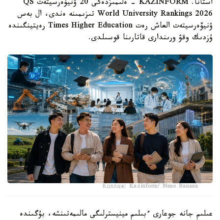
استانا. KAZINFORM - ەلىمىزدەگى 20 ۋنيۆەرسيتەت QS
World University Rankings 2026 تىزىمىنە ەندى، ال بەس
ۋنيۆەرسيتەت العاش رەت Times Higher Education رەيتينگىندە
ۇزدىك وقۋ ورىندارى قاتارىنا قوسىلدى.
Коллаж: Kazinform/ Nano Banana
عىلىم جانە جوعارى ءبىلىم مينيسترلىگى مالىمەتىنشە، بۇگىندە