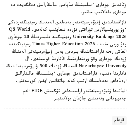
وتاندىق جوعارى ءبىلىمنىڭ ساپاسى حالىقارالىق دەڭگەيدە دە
جوعارى باعالانىپ جاتىر.
قازاقستاندىق ۋنيۆەرسيتەتتەر بەدەلدى الەمدىك رەيتينگتەردەگى
ءوز پوزيتسيالارىن تۇراقتى تۇردە نىعايتىپ كەلەدى. QS World
University Rankings 2026 رەيتينگىنە ەلىمىزدىڭ 20 جوعارى
وقۋ ورنى ەنسە، Times Higher Education 2026 رەيتينگىندە
العاش رەت قازاقستاننىڭ بىردەن بەس ۋنيۆەرسيتەتى الەمنىڭ
ۇزدىك جوعارى وقۋ ورىندارىنىڭ قاتارىنا قوسىلدى. ال
Nazarbayev University الەمنىڭ ۇزدىك 500 ۋنيۆەرسيتەتىنىڭ
قاتارىنا ەنىپ، قازاقستاندىق جوعارى ءبىلىمنىڭ حالىقارالىق
ارەناداعى بەدەلىنىڭ ارتىپ كەلە جاتقانىن ايقىن كورسەتتى.
الماتىدا ۋنيۆەرسيتەتتەر اراسىنداعى تۇڭعىش FIDE الەم
چەمپيوناتى وتەتىنىن جازعان بولاتىنبىز.
قوعام