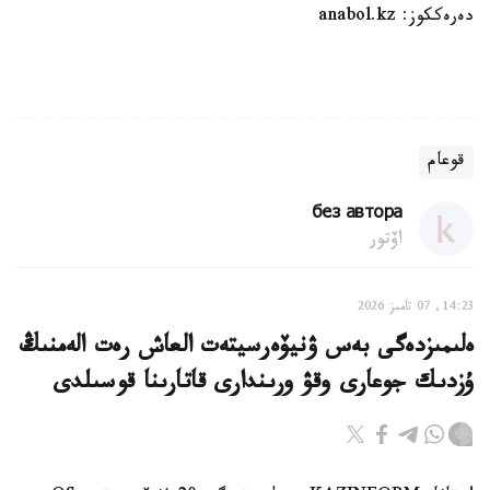
دەرەككوز: anabol.kz
قوعام
без автора
اۆتور
14:23, 07 تامىز 2026
ەلىمىزدەگى بەس ۋنيۆەرسيتەت العاش رەت الەمنىڭ
ۇزدىك جوعارى وقۋ ورىندارى قاتارىنا قوسىلدى