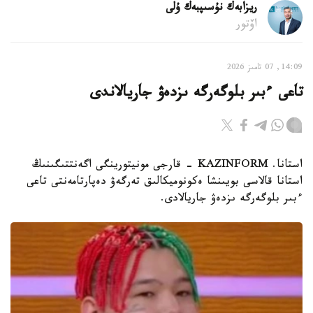
ريزابەك نۇسىپبەك ۇلى
اۆتور
14:09, 07 تامىز 2026
تاعى ءبىر بلوگەرگە ىزدەۋ جاريالاندى
استانا. KAZINFORM - قارجى مونيتورينگى اگەنتتىگىنىڭ
استانا قالاسى بويىنشا ەكونوميكالىق تەرگەۋ دەپارتامەنتى تاعى
ءبىر بلوگەرگە ىزدەۋ جاريالادى.