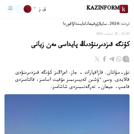
KAZINFORM
ق ز
ترەند:
2026-سايلاۋ
وقيعا
تاعايىنداۋ
اقوردا
13:03, 25 شىلدە 2022
كۇنگە قىزدىرىنۋدىڭ پايداسى مەن زيانى
نۇر-سۇلتان. قازاقپارات - جاز. اعزاڭىز كۇنگە قىزدىرىنۋدى
قالايدى. وسى ءۇشىن كەيبىرىمىز مۇقيت اسامىز، قالتامىزدى
قاعىپ، جيعان- تەرگەنىمىزدى شاشامىز.