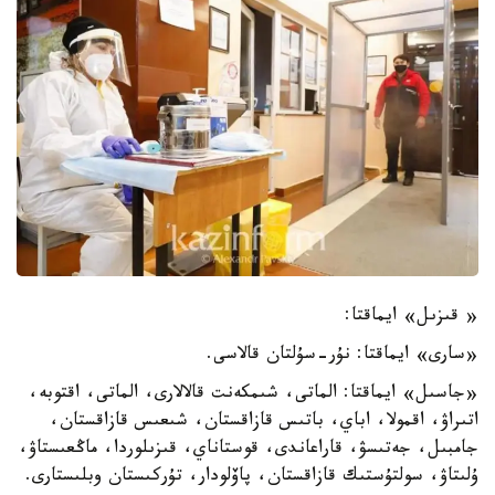
« قىزىل» ايماقتا:
«سارى» ايماقتا: نۇر-سۇلتان قالاسى.
«جاسىل» ايماقتا: الماتى، شىمكەنت قالالارى، الماتى، اقتوبە،
اتىراۋ، اقمولا، اباي، باتىس قازاقستان، شىعىس قازاقستان،
جامبىل، جەتىسۋ، قاراعاندى، قوستاناي، قىزىلوردا، ماڭعىستاۋ،
ۇلىتاۋ، سولتۇستىك قازاقستان، پاۆلودار، تۇركىستان وبلىستارى.