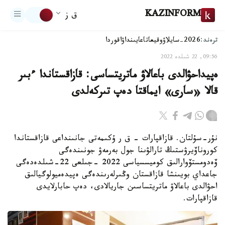
KAZINFORM
ق ز
ترەند:
2026-سايلاۋ
وقيعا
تاعايىنداۋ
اقوردا
09:56, 22 شىلدە 2022
ەپيداحۋالدى باعالاۋ ماتريتساسى: قازاقستاندا ءبىر
قالا «سارى» ايماقتا دەپ تىركەلدى
نۇر-سۇلتان. قازاقپارات – ق ر ۇكىمەتى جانىنداعى قازاقستاندا
كوروناۆيرۋستىڭ تارالۋىنا جول بەرمەۋ جونىندەگى
ۆەدومستۆوارالىق كوميسسياسى 2022 -جىلعى 22-شىلدەدەگى
جاعداي بويىنشا قازاقستان وڭىرلەرىندەگى ەپيدەميولوگيالىق
احۋالدى باعالاۋ ماتريتساسىن جاريالادى، دەپ حابارلايدى
قازاقپارات.