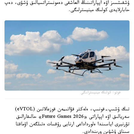
ۇشقىشسىز اۋە اپپاراتىنىڭ العاشقى دەمونستراتسيالىق ۇشۋى، دەپ
حابارلايدى كولىك مينيسترلىگى.
فوتو: كولىك مينيسترلىگى
تىك ۇشىپ-قونىپ، ەلەكتر قۋاتىمەن قوزعالاتىن (eVTOL)
سەريالىق اۋە اپپاراتى «Future Games 2026» حالىقارالىق
تۋرنيرى اياسىندا ەلورداداعى ارنايى رۇقسات ەتىلگەن اۋماقتا
سىناق ۇشۋىن ورىندادى.