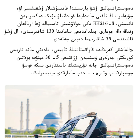
دەمونستراتسيالىق ۇشۋ بارىسىندا قاتىسۋشىلار ۇشقىشسىز اۋە
جۇيەلەرىنىڭ ناقتى جاعدايدا قولدانىلۋ مۇمكىندىكتەرىمەن
تانىستى. EH216-S ەكى جولاۋشىنى تاسىمالداۋعا ارنالعان.
ونىڭ ەڭ جوعارى جىلدامدىعى ساعاتىنا 130 شاقىرىمدى، ال ۇشۋ
قاشىقتىعى 35 شاقىرىمعا دەيىن جەتەدى.
«العاشقى كەزەڭدە قازاقستاننىڭ تابيعي، مادەني جانە تاريحي
كورىكتى جەرلەرى ۇستىمەن ۇزاقتىعى 5- 30 مينۋت بولاتىن
دەمونستراتسيالىق جانە تۋريستىك باعىتتاردى ىسكە قوسۋ
جوسپارلانىپ وتىر»، - دەپ حابارلادى مينيسترلىك.