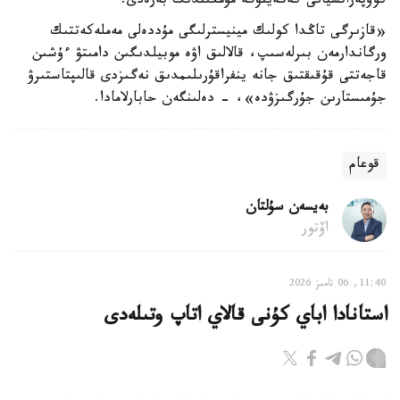
كووپەراتسيانى كەڭەيتۋگە مۇمكىندىك بەرەدى.
«قازىرگى تاڭدا كولىك مينيسترلىگى مۇددەلى مەملەكەتتىك
ورگاندارمەن بىرلەسىپ، قالالىق اۋە موبيلدىگىن دامىتۋ ءۇشىن
قاجەتتى قۇقىقتىق جانە ينفراقۇرىلىمدىق نەگىزدى قالىپتاستىرۋ
جۇمىستارىن جۇرگىزۋدە»، - دەلىنگەن حابارلامادا.
قوعام
بەيسەن سۇلتان
اۆتور
11:40, 06 تامىز 2026
استانادا اباي كۇنى قالاي اتاپ وتىلەدى