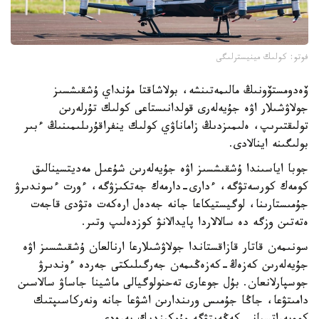
فوتو: كولىك مينيسترلىگى
ۆەدومستۆونىڭ مالىمەتىنشە، بولاشاقتا مۇنداي ۇشقىشسىز
جولاۋشىلار اۋە جۇيەلەرى قولدانىستاعى كولىك تۇرلەرىن
تولىقتىرىپ، ەلىمىزدىڭ زاماناۋي كولىك ينفراقۇرىلىمىنىڭ ءبىر
بولىگىنە اينالادى.
جوبا اياسىندا ۇشقىشسىز اۋە جۇيەلەرىن شۇعىل مەديتسينالىق
كومەك كورسەتۋگە، ءدارى-دارمەك جەتكىزۋگە، ءورت ءسوندىرۋ
جۇمىستارىنا، لوگيستيكاعا جانە جەدەل ارەكەت ەتۋدى قاجەت
ەتەتىن وزگە دە سالالاردا پايدالانۋ كوزدەلىپ وتىر.
سونىمەن قاتار قازاقستاندا جولاۋشىلارعا ارنالعان ۇشقىشسىز اۋە
جۇيەلەرىن كەزەڭ-كەزەڭىمەن جەرگىلىكتى جەردە ءوندىرۋ
جوسپارلانعان. بۇل جوعارى تەحنولوگيالى ماشينا جاساۋ سالاسىن
دامىتۋعا، جاڭا جۇمىس ورىندارىن اشۋعا جانە ونەركاسىپتىك