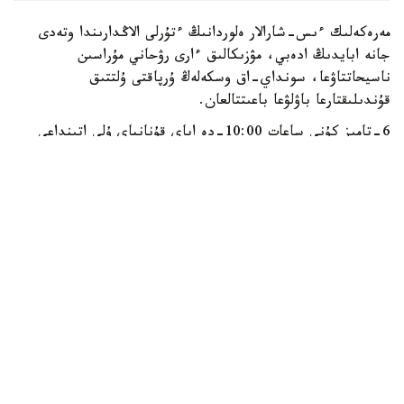
مەرەكەلىك ءىس-شارالار ەلوردانىڭ ءتۇرلى الاڭدارىندا وتەدى
جانە ابايدىڭ ادەبي، مۋزىكالىق ءارى رۋحاني مۇراسىن
ناسيحاتتاۋعا، سونداي-اق وسكەلەڭ ۇرپاقتى ۇلتتىق
قۇندىلىقتارعا باۋلۋعا باعىتتالعان.
6-تامىز كۇنى ساعات 10:00-دە اباي قۇنانباي ۇلى اتىنداعى
№87-مەكتەپ-گيمنازياسىندا «جۇرەگىمنىڭ تۇبىنە تەرەڭ
بويلا…» اتتى ادەبي-مۋزىكالىق كەش وتەدى. ءىس-شارا
بارىسىندا «اباي تانۋ» عىلىمي-اعارتۋشىلىق ورتالىعىنىڭ
جەتەكشىسى، قازاقستان جازۋشىلار وداعىنىڭ مۇشەسى الماحان
مۇحامەتقالي قىزى اباي مۇراسىنىڭ رۋحاني ماڭىزى تۋرالى ايتىپ،
اقىن شىعارماشىلىعىنا قاتىستى قىزىقتى دەرەكتەرمەن بولىسەدى.
ادەبي باعدارلاما اياسىندا مەكتەپتىڭ ۇستازدارى مەن وقۋشىلارى
اباي اندەرىن ورىنداپ، ولەڭدەرى مەن قارا سوزدەرىن وقيدى.
وسى ۋاقىتتا تاتتىمبەت اتىنداعى №1-بالالار ونەر مەكتەبىندە
«كوڭىلىم ءاندى ۇعادى» شىعارماشىلىق الاڭى جۇمىس ىستەيدى.
ءىس-شارا اياسىندا ونەر مەكتەبىنىڭ دارىندى وقۋشىلارىنا اباي