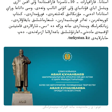
استانا. قازاقپارات – 10-تامىزدا قازاقستاندا ۇلى اقىن ءارى
ويشىل اباي قۇنانباي ۇلى كۇنى اتالىپ وتەدى. وسى داتاعا وراي
استانادا ادەبي- مۋزىكالىق كەشتەردى، فورۋمداردى، كىتاپ
كورمەلەرىن، تەاتر قويىلىمدارىن، شىعارماشىلىق بايقاۋلاردى،
زياتكەرلىك ويىنداردى جانە وزگە دە ءىس-شارالاردى قامتيتىن
اۋقىمدى مادەني-اعارتۋشىلىق باعدارلاما ازىرلەندى، دەپ
حابارلايدى turkystan.kz.
فوتو: ق ر مادەنيەت جانە اقپارات مينيسترلىگى