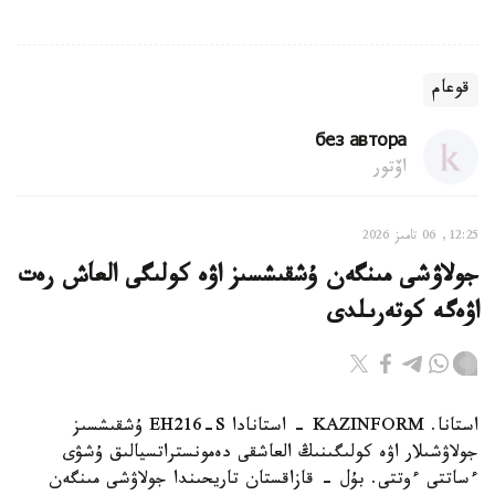
قوعام
без автора
اۆتور
12:25, 06 تامىز 2026
جولاۋشى مىنگەن ۇشقىشسىز اۋە كولىگى العاش رەت
اۋەگە كوتەرىلدى
استانا. KAZINFORM - استانادا EH216-S ۇشقىشسىز
جولاۋشىلار اۋە كولىگىنىڭ العاشقى دەمونستراتسيالىق ۇشۋى
ءساتتى ءوتتى. بۇل - قازاقستان تاريحىندا جولاۋشى مىنگەن