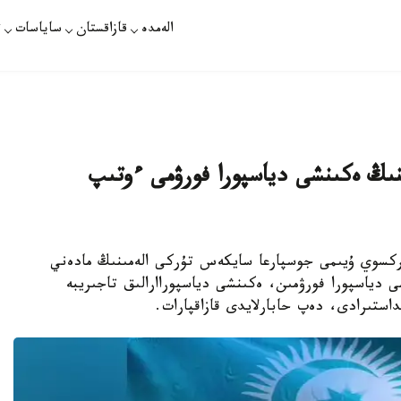
الەمدە
قازاقستان
ساياسات
ت
ىنىڭ ەكىنشى دياسپورا فورۋمى ءوتىپ
ناۋرىز ارالىعىندا تۇركسوي ۇيىمى جوسپارعا سايكەس تۇركى الەمىنىڭ مادەني
ى دياسپورا فورۋمىن، ەكىنشى دياسپوراارالىق تاجىريبە
داستىرادى، دەپ حابارلايدى قازاقپارات.