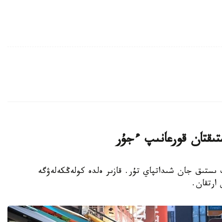
تىقتان قورعانىپ ءجۇر
پ ىستىق جان شىداتپاي تۇر. قازىر ەلدە كولەڭكەلەۋگە
 ارتقان.