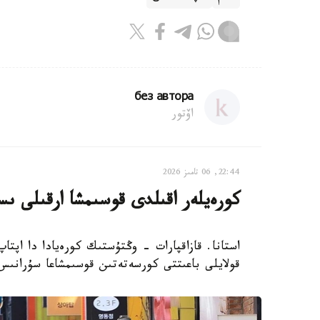
без автора
اۆتور
22:44, 06 تامىز 2026
كورەيلەر اقىلدى قوسىمشا ارقىلى ىس
استانا. قازاقپارات - وڭتۇستىك كورەيادا دا اپتا
قولايلى باعىتتى كورسەتەتىن قوسىمشاعا سۇرانىس