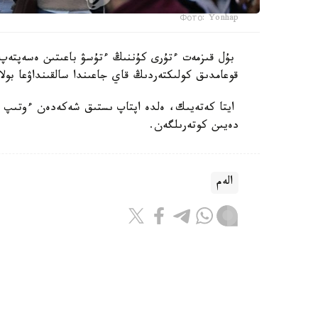
Фото: Yonhap
بۇل قىزمەت ءتۇرى كۇننىڭ ءتۇسۋ باعىتىن ەسەپتەپ،
قوعامدىق كولىكتەردىڭ قاي جاعىندا سالقىنداۋعا بولا
دەيىن كوتەرىلگەن.
الەم
باقىتجول كاكەش
اۆتور