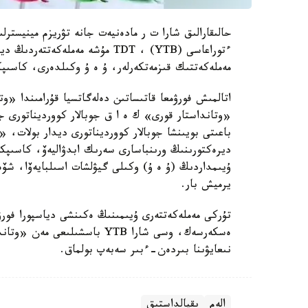
حالىقارالىق شارا ت ر مادەنيەت جانە تۋريزم مينيستر
ءتوراعاسى (YTB) ، TDT مۇشە مەم
مەملەكەتتىك قىزمەتكەرلەر، ۇ ە ۇ وكىلدەرى، كاسىپك
اتالمىش فورۋمعا قاتىساتىن دەلەگاتسيا قۇرامىندا «و
«وتانداستار قورى» ك ە ا ق جوبالار كوورديناتورى جا
باعىتى بويىنشا جوبالار كوورديناتورى ديدار بولات، 
ديرەكتورىنىڭ ورىنباسارى سەرىك ابدۋاليەۆ، كاسىپك
ۇيىمداردىڭ (ۇ ە ۇ) وكىلى گيۋلشات اسىلبايەۆا، شۆ
يرميش بار.
تۇركى مەملەكەتتەرى ۇيىمىنىڭ ەكىنشى دياسپورا فورۋ
ەسكەرسەك، وسى شارا YTB باسشى
نىعايۋىنا بىردەن-ءبىر سەبەپ بولماق.
الەم
ىقپالداستىق