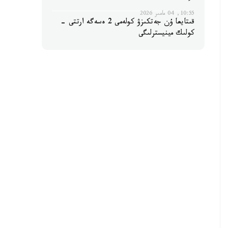
10:55, 04 مامىر 2026
قىتايعا ۇن جەتكىزۋ كولەمى 2 ەسەگە ارتتى -
كولىك مينيسترلىگى