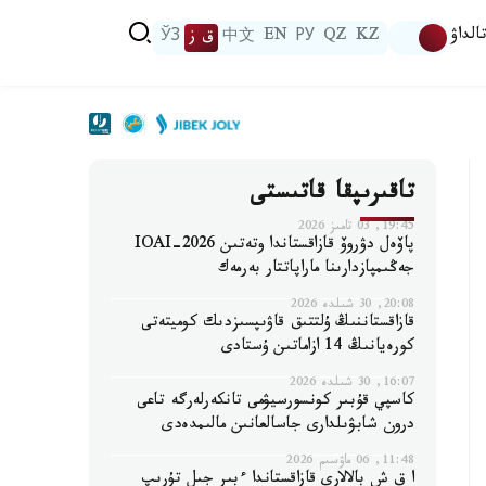
الداۋ
KZ
QZ
РУ
EN
中文
ق ز
ЎЗ
تاقىرىپقا قاتىستى
19:45, 03 تامىز 2026
پاۆەل دۋروۆ قازاقستاندا وتەتىن IOAI-2026
جەڭىمپازدارىنا ماراپاتتار بەرمەك
20:08, 30 شىلدە 2026
قازاقستاننىڭ ۇلتتىق قاۋىپسىزدىك كوميتەتى
كورەيانىڭ 14 ازاماتىن ۇستادى
16:07, 30 شىلدە 2026
كاسپي قۇبىر كونسورسيۋمى تانكەرلەرگە تاعى
درون شابۋىلدارى جاسالعانىن مالىمدەدى
11:48, 06 ماۋسىم 2026
ا ق ش بالالارى قازاقستاندا ءبىر جىل تۇرىپ