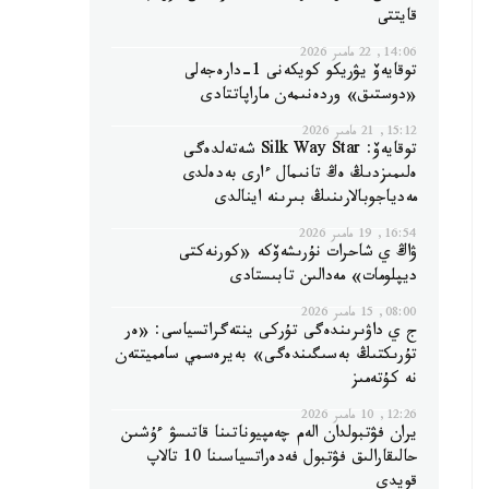
قايتتى
14:06, 22 مامىر 2026
توقايەۆ يۋريكو كويكەنى 1-دارەجەلى
«دوستىق» وردەنىمەن ماراپاتتادى
15:12, 21 مامىر 2026
توقايەۆ: Silk Way Star شەتەلدەگى
ەلىمىزدىڭ ەڭ تانىمال ءارى بەدەلدى
مەدياجوبالارىنىڭ بىرىنە اينالدى
16:54, 19 مامىر 2026
ۋاڭ ي شاحرات نۇرىشەۆكە «كورنەكتى
ديپلومات» مەدالىن تابىستادى
08:00, 15 مامىر 2026
ج ي داۋىرىندەگى تۇركى ينتەگراتسياسى: «ەر
تۇرىكتىڭ بەسىگىندەگى» بەيرەسمي سامميتتەن
نە كۇتەمىز
12:26, 10 مامىر 2026
يران فۋتبولدان الەم چەمپيوناتىنا قاتىسۋ ءۇشىن
حالىقارالىق فۋتبول فەدەراتسياسىنا 10 تالاپ
قويدى