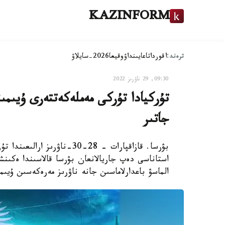
KAZINFORM
ترەند:
اقوردا
تاعايىنداۋ
وقيعا
2026-سايلاۋ
09:30, 29 ناۋرىز 2022
تۇركيادا تۇركى مەملەكەتتەرى ۇيىم
جاتىر
بۋرسا. قازاقپارات - 28-30-
استاناسى دەپ جاريالانعان بۋرسا قالاسىندا ەكىنش
الماسۋ باعدارلاماسىن جانە ناۋرىز مەرەكەسىن ۇيىم