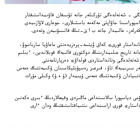
لىگى - شەتەلدەگى تۇركىلەر جانە تۋىسقان قاۋىمداستىقتار
لەكەتتەردىڭ دياسپوراسىنا جاۋاپتى مەكەمە باسشىلارى، جوعارى لاۋازىمدى
ەرلەر، عالىمدار جانە ب ا ق-تىڭ قاتىسۋىمەن وتەدى.
تانداستار قورى» كەاق ۆيتسە-پرەزيدەنتى ماعاۋيا سارباسوۆ،
نە تاريح عىلىمدارىنىڭ دوكتورى قالىبەك قوبلاندين، ءبىلىم
«شەتەلدەگى وتانداستاردى قولداۋ» دەرپارتامەنتى
ەر سىرىمبەك تاۋ، قىرعىز رەسپۋبليكاسىنان ۇكىمەتتىك ەمەس
ەتسيادان ۇكىمەتتىك ەمەس ۇيىمدار (ۇ ە ۇ) وكىلى مۇرات
مى دياسپورا سالاسىنداعى ماڭىزدى وقيعالاردىڭ ءبىرى ەكەنىن
لىعى مەن «وتانداستار» قورى اراسىنداعى ىنتىماقتاستىقتىڭ ودان ءارى