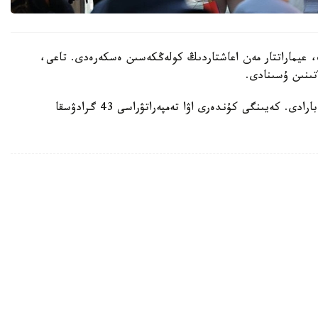
 عيماراتتار مەن اعاشتاردىڭ كولەڭكەسىن ەسكەرەدى. تاعى،
تىنىن ۇسىنادى.
ايتا كەتەيىك، ەلدە اپتاپ ىستىق شەكەدەن ءوتىپ بارادى. كەيىنگى كۇندەرى اۋا تەمپەراتۋراسى 43 گرادۋسقا