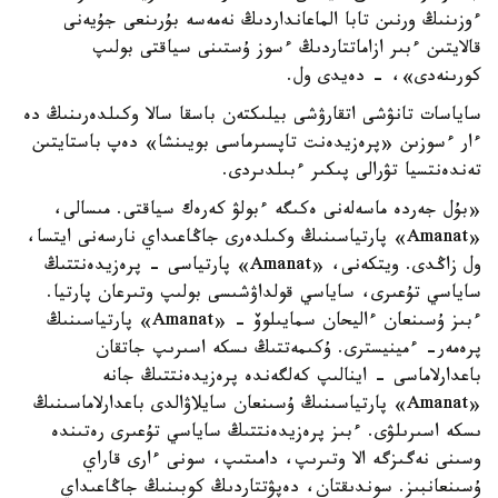
ءوزىنىڭ ورنىن تابا الماعانداردىڭ نەمەسە بۇرىنعى جۇيەنى
قالايتىن ءبىر ازاماتتاردىڭ ءسوز ۇستىنى سياقتى بولىپ
كورىنەدى»، - دەيدى ول.
ساياسات تانۋشى اتقارۋشى بيلىكتەن باسقا سالا وكىلدەرىنىڭ دە
ءار ءسوزىن «پرەزيدەنت تاپسىرماسى بويىنشا» دەپ باستايتىن
تەندەنتسيا تۋرالى پىكىر ءبىلدىردى.
«بۇل جەردە ماسەلەنى ەكىگە ءبولۋ كەرەك سياقتى. مىسالى،
«Amanat» پارتياسىنىڭ وكىلدەرى جاڭاعىداي نارسەنى ايتسا،
ول زاڭدى. ويتكەنى، «Amanat» پارتياسى - پرەزيدەنتتىڭ
ساياسي تۇعىرى، ساياسي قولداۋشىسى بولىپ وتىرعان پارتيا.
ءبىز ۇسىنعان ءاليحان سمايىلوۆ - «Amanat» پارتياسىنىڭ
پرەمەر- ءمينيسترى. ۇكىمەتتىڭ ىسكە اسىرىپ جاتقان
باعدارلاماسى - اينالىپ كەلگەندە پرەزيدەنتتىڭ جانە
«Amanat» پارتياسىنىڭ ۇسىنعان سايلاۋالدى باعدارلاماسىنىڭ
ىسكە اسىرىلۋى. ءبىز پرەزيدەنتتىڭ ساياسي تۇعىرى رەتىندە
وسىنى نەگىزگە الا وتىرىپ، دامىتىپ، سونى ءارى قاراي
ۇسىنعانبىز. سوندىقتان، دەپۋتتاردىڭ كوبىنىڭ جاڭاعىداي