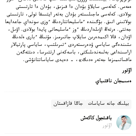
ەمەس. كەلەسى سايلاۋ بۇدان دا قىزىق، بۇدان دا تارتىستى
بولادى. كەلەسى ماجىلىستەر بۇدان بەتەر ايتىسقا تولى، تارتىستى
بولاتىنى انىق. بۇگىندە ءماسليحاتتاردىڭ ءوزى سونداي جاعدايعا
جەتتى. ەرتەڭ اۋىلداردىڭ ءوز ءماسليحاتى پايدا بولادى. اۋىل،
اۋدان، قالا اكىمدەرىن سايلاپ جاتىرمىز. مۇنىڭ ءبارى ەلدىڭ
ىشىندەگى ساياسي ۇدەرىستەردى ءتىرىلتىپ، ساياسي پارتيالار
اراسىنداعى بەلسەندىلىكتى، باسەكەنى ارتتىرسا، دىتتەگەن
ماقساتىمىزعا جەتەر ەدىك»، - دەيدى ساياساتتانۋشى.
اۆتور
ەسىمجان ناقتىباي
بيلىك جانە ساياسات
جاڭا قازاقستان
باقىتجول كاكەش
اۆتور