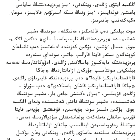
اڭگىمە ايتۋى زاڭدى. ويتكەنى، ءبىز پرەزيدەنتتىڭ ساياسي
باعىتىن قولدايمىز، ءبىز ونىڭ ىسكە اسىرلۋىن قالايمىز، سوعان
ەڭبەكتەنىپ جاتىرمىز.
سوت بيلىگى دەپ قالدىڭىز، مەنىڭشە، سوتتىڭ ەشبىر
شەشىمىندە «پرەزيدەنتتىڭ تاپسىرماسىنا ساي» دەگەن اڭگىمە
جوق. مىسال ءۇشىن، بۇگىن كەزىندە ادىلەتسىز دەپ تانىلعان
كوپتەگەن ىستەر قايتا قارالىپ جاتىر. سونداي ىستەردە
پرەزيدەنتكە دايەكسوز جاسالاتىنى زاڭدى. ادۆوكاتتاردىڭ نەمەسە
بيلىكپەن سوتتاسىپ جۇرگەن ازاماتتاردىڭ «جاڭا
قازاقستاندارىڭىز قايدا؟» دەپ پرەزيدەنتكە قايىرىلۋى زاڭدى.
«جاڭا قازاقستاندارىڭىز قاشان باستالادى؟» دەپ سۇراۋ -
زاڭدى قۇبىلىس. ءبىراق ەكىنشى جاعى بار. ەشبىر سوتتىڭ
شەشىمىندە، ەشبىر سوتتىڭ ناقتى شەشىمىندە ونداي اڭگىمە
جوق. بۇگىن ەلىمىز سوت جۇيەسىن، قۇقىقتىق جۇيەنى قايتا
قۇرىپ جاتقان مەملەكەت بولعاندىقتان سۋديالاردىڭ ەمەس،
سوتتىڭ رەفورماسىمەن اينالىسىپ جاتقان ازاماتتاردىڭ
پرەزيدەنتكە سىلتەمە جاساۋى زاڭدى. ويتكەنى وعان بۇكىل