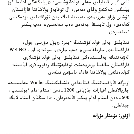
تاعى ءبىر قىتايلىق جەلى قولدانۋشىسى: «بيلىكتەگى ادامعا ءوز
بيلىگىن شەكتەۋ وڭاي ەمەس، ال توقايەۆ بولاشاقتا قازاقستان
ءۇشىن ۇزاق مەرزىمدى بەيبىتشىلىك پەن تۇراقتىلىق ىزدەگىسى
كەلەدى، ول تابىسقا جەتەدى دەپ سەنەمىن» دەپ پىكىر
ءبىلدىردى.
قىتايلىق جەلى قولدانۋشىنىڭ ءبىر: «بۇل دۇرىس جول،
قازاقستاندى جارىلقاسىن» دەپ جازدى. سونداي اق، WEIBO
الەۋمەتتىك جەلىسىندەگى قىتايلىق جەلى قولدانۋشىلارى
قازاقستان حالقىنا پرەزيدەنت توقايەۆتىڭ رەفورمالارى اياسىندا
گۇلدەنگەن بولاشاققا قادام باسۋىن تىلەدى.
ازىرگە قازاقستاننىڭ قىتايداعى ەلشىلىگىنىڭ Weibo جەلىسىندە
جاريالانعان اقپارات جازبانى 1200-دەن استام ادام ءبولىسىپ،
600-دەن استام ادام پىكىر قالدىرعان، 15 مىڭنان استام لايك
جيناعان.
اۆتور: مۇحتار مۇرات