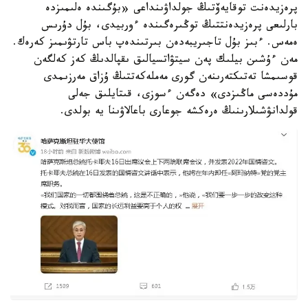
پرەزيدەنت توقايەۆتىڭ جولداۋىنداعى «بۇگىندە ەلىمىزدە
بارلىعى پرەزيدەنتتىڭ توڭىرەگىندە ءوربيدى، بۇل دۇرىس
ەمەس. ءبىز بۇل تاجىريبەدەن بىرتىندەپ باس تارتۋىمىز كەرەك.
مەن ءۇشىن بيلىك پەن سيتۋاتسيالىق ىقپالدىڭ كەز كەلگەن
قوسىمشا تەتىكتەرىنەن گورى مەملەكەتتىڭ ۇزاق مەرزىمدى
مۇددەسى ماڭىزدى» دەگەن ءسوزى، قىتايلىق جەلى
قولدانۋشىلارىنىڭ ەرەكشە جوعارى باعالاۋىنا يە بولدى.