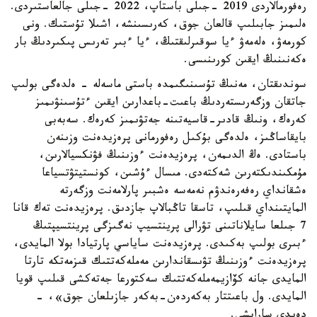
رەفورمالاردى 2019 -جىلى باستاپ، 2022 -جىلى جالعاستىردى.
ەلىمىز جابىلىپ قالعان جوق، كەرىسىنشە، اشىلا تۇستىك. ونى
كورمەۋ، ەلەمەۋ ءيا سوقىرلىقتىڭ، ءيا ءبىر تەرىس پىكىردىڭ بار
ەكەنىنىڭ ايقىن كورىنىسى.
سوندىقتان، مەنىڭ تۇسىنىگىمدە باستى ماسەلە - ەلدەگى بولىپ
جاتقان وزگەرىستەردىڭ باعىت-باعدارىن ايقىن ءتۇسىنۋىمىز
كەرەك، ونىڭ قادىر-قاسيەتىنە جەتۋىمىز كەرەك. سەبەبى
بايقاساڭىز، ەلدەگى بۇكىل رەفورمانى پرەزيدەنت وزىنەن
باستادى. ەڭ الدىمەن، پرەزيدەنت ءوزىنىڭ فۋنكسيالارىن،
مۇمكىندىكتەرىن شەكتەدى. مىسال ءۇشىن، كونستيتۋتسياعا
ەشقانداي رەفەرەندۋم نەمەسە ەشبىر پارلامەنت وزگەرتە
المايتىنداي قىلىپ، تاسقا تاڭبالاپ جازدىق. پرەزيدەنت تەك قانا
7 جىلعا سايلاناتىنى تۋرالى پرينتسيپ نەگىزگى پرينتسيپتىڭ
ءبىرى بولىپ بەكىدى. پرەزيدەنت ساياسي پارتيادا بولا المايدى،
پرەزيدەنت ءوزىنىڭ تۋىسقاندارىن مەملەكەتتىك قىزمەتكە تارتا
المايدى جانە كۆازيمەملەكەتتىك سەكتورعا جەتەكشى قىلىپ قويا
المايدى. ول باعىتتار بەكەردەن-بەكەر جازىلعان جوق»، -
دەيدى ساراپشى.