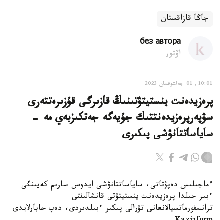
جاڭا قازاقستان
без автора
اۆتور
10:01, 01 جەلتوقسان 2023
پرەزيدەنت ينستيتۋتىنىڭ قازىرگى قۇزىرەتتەرى
سۋپەرپرەزيدەنتتىك جۇيەگە جەتكىزبەي مە -
ساياساتتانۋشى پىكىرى
ءماجىلىس دەپۋتاتى، ساياساتتانۋشى ايدوس سارىم كەيىنگى
ءبىر جىلدا پرەزيدەنت ينستيتۋتى قانشالىقتى
ترانسفورماتسيالانعانى تۋرالى پىكىر ءبىلدىردى، دەپ حابارلايدى