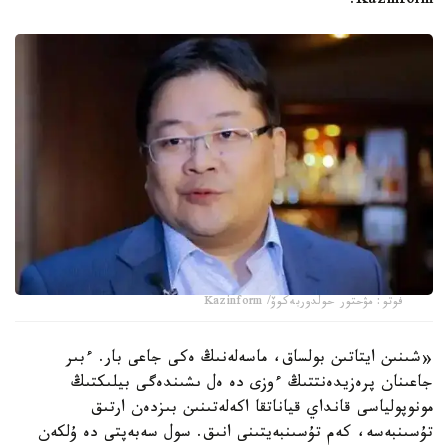
Kazinform.
فوتو: مۋحتور حولدوربەكوۆ/ Kazinform
«شىنىن ايتاتىن بولساق، ماسەلەنىڭ ەكى جاعى بار. ءبىر
جاعىنان پرەزيدەنتتىڭ ءوزى دە ەل ىشىندەگى بيلىكتىڭ
مونوپولياسى قانداي قياناتقا اكەلەتىنىن بىزدەن ارتىق
تۇسىنبەسە، كەم تۇسىنبەيتىنى انىق. سول سەبەپتى دە ۇلكەن