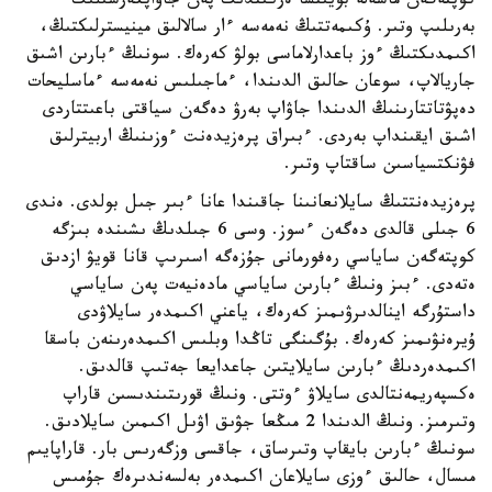
كوپتەگەن ماسەلە بويىنشا ەركىندىك پەن جاۋاپكەرشىلىك
بەرىلىپ وتىر. ۇكىمەتتىڭ نەمەسە ءار سالالىق مينيسترلىكتىڭ،
اكىمدىكتىڭ ءوز باعدارلاماسى بولۋ كەرەك. سونىڭ ءبارىن اشىق
جاريالاپ، سوعان حالىق الدىندا، ءماجىلىس نەمەسە ءماسليحات
دەپۋتاتتارىنىڭ الدىندا جاۋاپ بەرۋ دەگەن سياقتى باعىتتاردى
اشىق ايقىنداپ بەردى. ءبىراق پرەزيدەنت ءوزىنىڭ اربيترلىق
فۋنكتسياسىن ساقتاپ وتىر.
پرەزيدەنتتىڭ سايلانعانىنا جاقىندا عانا ءبىر جىل بولدى. ەندى
6 جىلى قالدى دەگەن ءسوز. وسى 6 جىلدىڭ ىشىندە بىزگە
كوپتەگەن ساياسي رەفورمانى جۇزەگە اسىرىپ قانا قويۋ ازدىق
ەتەدى. ءبىز ونىڭ ءبارىن ساياسي مادەنيەت پەن ساياسي
داستۇرگە اينالدىرۋىمىز كەرەك، ياعني اكىمدەر سايلاۋدى
ۇيرەنۋىمىز كەرەك. بۇگىنگى تاڭدا وبلىس اكىمدەرىنەن باسقا
اكىمدەردىڭ ءبارىن سايلايتىن جاعدايعا جەتىپ قالدىق.
ەكسپەريمەنتالدى سايلاۋ ءوتتى. ونىڭ قورىتىندىسىن قاراپ
وتىرمىز. ونىڭ الدىندا 2 مىڭعا جۋىق اۋىل اكىمىن سايلادىق.
سونىڭ ءبارىن بايقاپ وتىرساق، جاقسى وزگەرىس بار. قاراپايىم
مىسال، حالىق ءوزى سايلاعان اكىمدەر بەلسەندىرەك جۇمىس