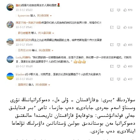
سولاردىڭ ءبىرى: «قازاقستان - ۇلى ەل، دەموكراتيانىڭ نۇرى
وسىناۋ اسەم جەردى جابادى» دەپ جازسا، تاعى ءبىر قىتايلىق
جەلى قولدانۋشىسى: «توقايەۆ قازاقستان تاريحىندا حالىقتىق
دەموكراتيا مەن بوستاندىق جولىن ۇستاناتىن داۋىرلىك تۇلعاعا
اينالادى» دەپ جازدى.