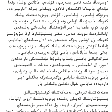
ءومىردىڭ ىشىنە تامىر جىبەرىپ، گۇلدەپ جاتاتىن بولسا، وندا
مۇنداي جالپىلاما اڭگىمەلەر قالادى. ويتكەنى بىزگە ءبارىبىر دە،
بىرەۋگە ۇناسىن- ۇناماسىن، كۇشتى پرەزيدەنتتىك بيلىك
كەرەك. ەلىمىزدىڭ اۋماعى وتە ۇلكەن، ىشىندەگى مۇددە وتە
كوپ. كوپ جاعدايدا ءبىز الەۋمەتتىك جەلىدەگى بەلسەندى
ازاماتتاردىڭ سوزىنە ەمەس، مىقتى ينستيتۋتتارعا ارقا سۇيەۋىمىز
كەرەك. ول ءۇشىن بىزگە شىنىمەن دە ءدال مىنانداي الماعايىپ
زاماندا كۇشتى پرەزيدەنتتىك بيلىك كەرەك. بىزدە پرەزيدەنت
جەتى جىلعا سايلانادى، ياعني ۇزاق مەرزىمدى ساياسي-
ستراتەگيالىق باعىتتى ۇستاپ وتىرۋعا مۇمكىندىگى بار دەگەن
ءسوز. ال ءماجىلىس - بەسجىلدىق، سەنات - التىجىلدىق
دەيمىز. سونىڭ وزىندە جاڭاعى ماسەلە ايقىندالىپ وتىرادى،
ياعني پرەزيدەنتتىڭ ساياسي وزگەرىستەرگە بەلگىلى ءبىر
دارەجەدە ساياسي ىقپال ەتەتىن وكىلەتى بار.
مەملەكەتتىڭ تىرەگى، مەملەكەتتىڭ كونستيتۋتسيالىق
ينستيتۋتتارىنىڭ كەپىلى رەتىندە پرەزيدەنتتىڭ ءرولى ارتپاسا،
تومەندەمەيدى. ءبىراق، ارينە، ول دەگەنىمىز بۇرىنعىداي
مونوپولياعا، بيلىكتىڭ ۋزۋرپاتسياسىنا الىپ كەلەدى دەگەن ءسوز