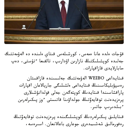
قۇجات ەلدە عانا ەمەس، كورشىلەس قىتاي ەلىندە دە الەۋمەتتىك
جەلىدە كوپشىلىكتىڭ نازارىن اۋدارىپ، تالقىعا ءتۇستى، دەپ
حابارلايدى قازاقپارات.
قىتايداعى WEIBO الەۋمەتتىك جەلىسىندە قازاقستان
رەسپۋبليكاسىنىڭ قىتايداعى ەلشىلىگى جاريالاعان اقپارات
پاراقشاسىندا قىتايدىڭ كوپتەگەن جەلى قولدانۋشىلارى
پرەزيدەنت توقايەۆتىڭ جولداۋىنا قاتىستى ءوز پىكىرلەرىن
ءبىلدىرىپ جاتىر.
قىتايلىق پىكىرلەردىڭ كوپشىلىگىندە پرەزيدەنت توقايەۆتىڭ
رەفورمالىق شەشىمدەرى جوعارى باعالانعان. اسىرەسە،