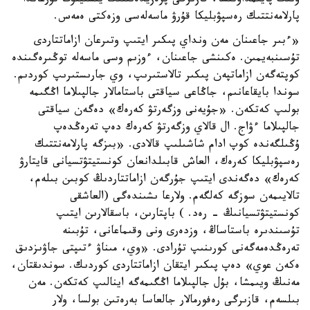
ونىڭ پايىمداۋىنشا، قازىرگى پرەزيدەنتتىك ينستيتۋت تۇرعاندا
پارلامەنتتىك رەسپۋبليكا قۇرۋ ماسەلەسى وزەكتى ەمەس.
«ءبىر جاعىنان مەن ونداي پىكىر ايتىپ وتىرعان ازاماتتاردى
تۇسىنبەيمىن. ەكىنشى جاعىنان، ءوزىم وسى ماسەلە توڭىرەگىندە
كوپتەگەن ازاماتپەن پىكىر تالاستىرىپ، وي جارىستىرىپ كوردىم.
سوندا بايقاعانىم، جاڭاعى سياقتى باستامالار جالپىلاما اڭگىمە
بولىپ كەتكەن. «جۇيەنى وزگەرتۋ كەرەك» دەگەن سياقتى
جالپىلاما ءۋاج. ال قالاي وزگەرتۋ كەرەك دەپ تەرەڭدەپ
ۇڭىلگەندە كوپ ادام شاشىلىپ قالادى. «بىزگە پارلامەنتتىك
رەسپۋبليكا كەرەك، العاش قابىلدانعان كونستيتۋتسيانى قايتارۋ
كەرەك» دەگەندى ايتىپ جۇرگەن ازاماتتاردىڭ كوبىن بىلەم،
تالايىمەن سوزگە كەلگەم. ولارعا ىشىندەگى (العاشقى
كونستيتۋتسيانىڭ - رەد. ) باپتارىن، باسقالارىن ايتىپ
تۇسىندىرە باستاساڭ، وزدەرى ونى وقىماعانى، تۇبىنە
تەرەڭدەمەگەنى كورىنىپ تۇرادى. «وي، مىناۋ ءتىپتى جاۋىزدىق
ەكەن عوي» دەپ پىكىر ايتقان ازاماتتاردى كوردىك. سوندىقتان،
مەنىڭ ويىمشا، بۇل جالپىلاما اڭگىمەگە اينالىپ كەتكەن. مەن
بىلسەم، قازىرگى رەفورمالار جالعاسا بەرەتىن بولسا، ولار