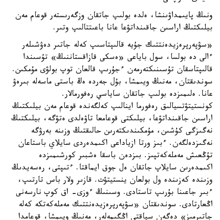
ونىڭ پايىمداۋىنشا، ەلدە بولىپ جاتقان وزگەرىستەر قوعام مەن
بيلىكتىڭ اراسىن جاقىنداتۋعا عانا باعىتتالىپ وتىر.
«سۋپەرپرەزيدەنتتىك جۇيە قالىپتاسىپ كەلە جاتىر دەۋشىلەر
ءالى دە بولسا، سول باياعى «ەسكى قازاقستاننىڭ» تۇسىندا
قالىپتاسقان تۇسىنىكتەرمەن ءجۇرىپ قالعان توپ بولۋى مۇمكىن.
سوندىقتان، مەنىڭ ويىمشا، بۇل جەردە ەڭ باستى ماسەلە بىرەۋ
عانا. ەلىمىزدە بولىپ جاتقان ساياسي رەفورمالار.
كونستيتۋتسيالىق رەفورما اينالىپ كەلگەندە قوعام مەن بيلىكتىڭ
اراسىن جاقىنداتۋعا، بيلىكتى قوعامعا تاۋەلدى ەتۋگە، بيلىكتىڭ
نەگىزگى كۇشىن، مۇمكىندىكتەرىن حالىقتىڭ وزىنە بەرۋگە
نەگىزدەلگەن. ءبىز ورتا ازياداعى اكىمدەردى سايلاي باستاعان
تۇڭعىش مەملەكەتپىز. بىزدەن باسقا ەشبىر كورشىمىزدە
اكىمدەرىن سايلاپ جاتقان ەل جوق ايماقتا. ءتىپتى، رەسەيدىڭ
وزىندە كەزىندە ول بولعان ينستيتۋت. قازىر ولار باس تارتىپ،
ءبىر جاعىنا بۇرىپ تاستادى. وسىنىڭ ءوزى- اق كوپ نارسەنى
اڭعارتادى. سوندىقتان «سۋپەرپرەزيدەنتتىك مەملەكەتكە كەلە
جاتىرمىز» دەگەن سياقتى اڭگىمەلەر، مەنىڭ ويىمشا، قوعامدا