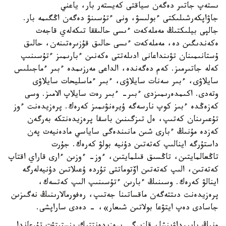
ىستەپ جاتىر دەگەن سياقتى كەيستەر بار، ياعني
جاۋاپكەرشىلىكتى ءبولىسۋ، ونى ءتۇسىنۋ دەگەن اڭگىمە بار.
جالپى بيلىكتىڭ مەملەكەت ءىسى حالىققا تىكەلەي قاجەت
ەكەندىگىن دە، مەملەكەت ءىسى حالىق قۇزىرەتىنەن، حالىق
ۇستانىمىنان تۋىنداعانى ادىلەتتى ەكەنىن ءبارىمىز ءتۇسىنىپ
كەلە جاتىرمىز. كەم دەگەندە، الداعى مەرزىمدە ءبىر ءماجىلىس
سايلاۋى، ءبىر سەنات سايلاۋى، ءبىر ءماسليحات سايلاۋى
وتەدى. اكىمدەرىمىزدى ءبىر- ءبىر رەت سايلاپ الامىز. وسى
كەزەڭدە ءبىز كوپ نارسەگە ۇيرەنۋىمىز كەرەك. پرەزيدەنت ءوز
تۇعىرىنان كەتىپ، ەل تىزگىنىن باسقا پرەزيدەنتكە بەرگەن
كەزدە مۇنىڭ ءبارى شىن مانىندەگى ساياسي مادەنيەت پەن
داستۇرگە اينالىپ كەتەتىن دۇنيە بولۋ كەرەك. جۇرت
تاڭعالمايتىن، تاڭسىق قىلمايتىن، ءوز- ءوزىن ءارى قاراي اقتاپ
كەتەتىن، الىپ كەتەتىن اۆتوماتتى تۇردە ۇعىلاتىن دۇنيەلەرگە
اينالۋ كەرەك. وسىنىڭ ءبارىن ءتۇسىنىپ الىپ كەتسەك،
پرەزيدەنت دىتتەگەن ماقساتىنا جەتىپ، رەفورمالارىنىڭ نەگىزىن
جاسادى دەپ ايتۋعا بولاتىن شىعار»، - دەدى ساراپشى.