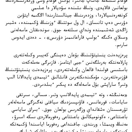
قوعام سىلتەمە جاساپ جاتىر، بۇكىل قوعام وسى وزگەرىستەردىڭ
بولعانىن قالايدى. ونىڭ ىشىندە سۋديالار دا عىلىمي
كونفەرەنسيالاردا، وزدەرىنىڭ جينالىستارىندا اڭگىمە ايتۋىن
دۇرىس دەپ تانىساق، ال ول سوتتىڭ ءوزىنىڭ ۇكىمىندە، ەشبىر
زاڭدى شەشىمىندە ونداي سىلتەمە جوق. سوندىقتان ماسەلەنى
وسىلاي ەكىگە ءبولىپ قاراعانىمىز دۇرىس»، - دەدى ايدوس
سارىم.
پرەزيدەنت ينستيتۋتىنىڭ بۇعان دەيىنگى كەيبىر وكىلەتتەرى
پارلامەنتكە بەرىلگەنىن ءجيى ايتامىز. قازىرگى مەملەكەت
باسشىسى قولىندا قالعان وكىلەتتەردى، پرەزيدەنت ينستيتۋتىنىڭ
قۇزىرەتتەرىن، مۇمكىندىكتەرىن قانشالىق ءتيىمدى پايدالانا الىپ
وتىر؟ ساراپشى بۇل ماسەلەگە دە پىكىر ءبىلدىردى.
«مەنىڭشە، وتە ءتيىمدى پايدالانىپ وتىر. مىسالى، سىرتقى
ساياسات، قورعانىس، قاۋىپسىزدىك سياقتى نەگىزگى ماسەلەلەر
تۇرعىسىنان ەشقانداي وزگەرىس بولعان جوق. ءبىراق ساياسي
باعىتتاعى، ەكونوميكالىق باعىتتاعى رەفورمالاردى ىسكە اسىرۋ،
مەنىڭ ويىمشا، ورىندى. جاقىنداعى رەفورما اياسىندا ۇكىمەتكە