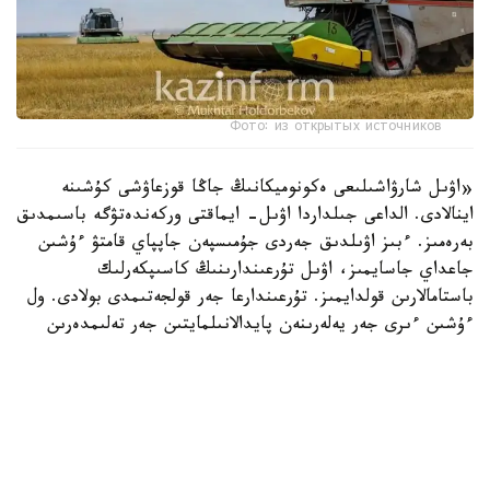
Фото: из открытых источников
«اۋىل شارۋاشىلىعى ەكونوميكانىڭ جاڭا قوزعاۋشى كۇشىنە
اينالادى. الداعى جىلداردا اۋىل- ايماقتى وركەندەتۋگە باسىمدىق
بەرەمىز. ءبىز اۋىلدىق جەردى جۇمىسپەن جاپپاي قامتۋ ءۇشىن
جاعداي جاسايمىز، اۋىل تۇرعىندارىنىڭ كاسىپكەرلىك
باستامالارىن قولدايمىز. تۇرعىندارعا جەر قولجەتىمدى بولادى. ول
ءۇشىن ءىرى جەر يەلەرىنەن پايدالانىلمايتىن جەر تەلىمدەرىن
مەملەكەت مەنشىگىنە قايتارۋ جۇمىستارىن جانداندىرامىز»، -
دەلىنگەن سايلاۋالدى باعدارلامادا.
مەملەكەت باسشىسى اتاپ وتكەندەي، سۋ ۇنەمدەيتىن ءتيىمدى
تەحنولوگيا ەنگىزىپ، مەليوراتسيا جانە سۋارۋ جۇيەسىن قالپىنا
كەلتىرۋ كەرەك.