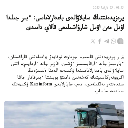
08:53, 23 قاراشا 2023
پرەزيدەنتتىڭ سايلاۋالدى باعدارلاماسى: ءبىر جىلدا
اۋىل مەن اۋىل شارۋاشىلىعى قالاي دامىدى
ق ر پرەزيدەنتى قاسىم- جومارت توقايەۆ «ادىلەتتى قازاقستان:
ءبارىمىز جانە ءارقايسىمىز ءۇشىن. قازىر جانە ءاردايىم» اتتى
سايلاۋالدى باعدارلاماسىندا ۇكىمەت الدىنا ەلىمىزدىڭ
اگروونەركاسىپتىك كەشەنىن دامىتۋ بويىنشا ءبىرقاتار جاڭا
مىندەتتەر بەلگىلەدى، دەپ حابارلايدى Kazinform ۇكىمەتكە
سىلتەمە جاساپ.