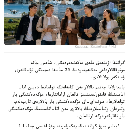
Коллаж: Kazinform / ИИ
گرانتقا اۋىلدىق ەلدى مەكەندەردەگى، شاعىن جانە
مونوقالالارداعى مەكتەپتەردىڭ 25 جاسقا دەيىنگى تۇلەكتەرى
ۇمىتكەر بولا الادى.
باعدارلاما جەتىم بالالار مەن كامەلەتكە تولعانعا دەيىن اتا-
اناسىنىڭ قامقورلىعىنسىز قالعان ازاماتتارعا، مۇگەدەكتىگى بار
تۇلعالارعا، سونداي-اق مۇگەدەكتىگى بار بالالاردى تاربيەلەپ
وتىرعان وتباسىلاردىڭ بالالارى مەن اتا-اناسىنىڭ مۇگەدەكتىگى
بار تالاپكەرلەرگە ارنالعان.
- ءبىلىم بەرۋ گرانتىنىڭ يەگەرلەرىنە وقۋ اقىسى جىلىنا 1