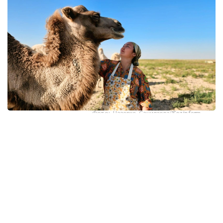
Фото: Назерке Саниязова/Kazinform
كەيىپكەرىمىز - ءبىر ەمەس، ەكى قىزىل ديپلومنىڭ يەسى.
ءبىرىنشى ماماندىعى - بۋحگالتەر- ەكونوميست، ەكىنشى
ماماندىعى - باستاۋىش سىنىپ ءمۇعالىمى. الايدا ول كارەرا
قۋعان جوق. ەكى ماماندىق بويىنشا جۇمىس ىستەمەدى. 14 جىل
بۇرىن قازالىعا كەلىن بولىپ ءتۇسىپ، سوندا ءوسىپ- ءوندى.
2019 -جىلدان بەرى جولداسىمەن بىرگە وسى اۋداننىڭ شاكەن
اۋىلدىق وكرۋگىنە قاراستى سايقۇدىق دەگەن مالشى اۋىلعا