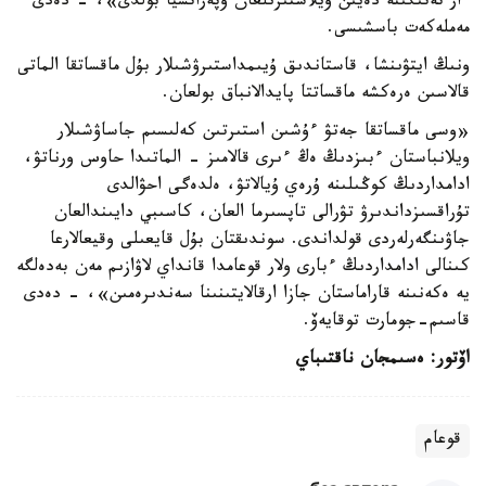
ءار تەتىگىنە دەيىن ويلاستىرىلعان وپەراتسيا بولدى»، - دەدى
مەملەكەت باسشىسى.
ونىڭ ايتۋىنشا، قاستاندىق ۇيىمداستىرۋشىلار بۇل ماقساتقا الماتى
قالاسىن ەرەكشە ماقساتتا پايدالانباق بولعان.
«وسى ماقساتقا جەتۋ ءۇشىن استىرتىن كەلىسىم جاساۋشىلار
ويلانباستان ءبىزدىڭ ەڭ ءىرى قالامىز - الماتىدا حاوس ورناتۋ،
ادامداردىڭ كوڭىلىنە ۇرەي ۇيالاتۋ، ەلدەگى احۋالدى
تۇراقسىزداندىرۋ تۋرالى تاپسىرما العان، كاسىبي دايىندالعان
جاۋىنگەرلەردى قولداندى. سوندىقتان بۇل قايعىلى وقيعالارعا
كىنالى ادامداردىڭ ءبارى ولار قوعامدا قانداي لاۋازىم مەن بەدەلگە
يە ەكەنىنە قاراماستان جازا ارقالايتىنىنا سەندىرەمىن»، - دەدى
قاسىم-جومارت توقايەۆ.
اۆتور: ەسىمجان ناقتىباي
قوعام