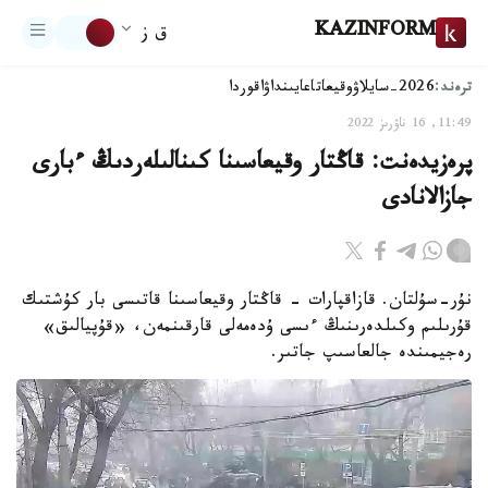
KAZINFORM
ق ز
ترەند:
2026-سايلاۋ
وقيعا
تاعايىنداۋ
اقوردا
11:49, 16 ناۋرىز 2022
پرەزيدەنت: قاڭتار وقيعاسىنا كىنالىلەردىڭ ءبارى
جازالانادى
نۇر-سۇلتان. قازاقپارات - قاڭتار وقيعاسىنا قاتىسى بار كۇشتىك
قۇرىلىم وكىلدەرىنىڭ ءىسى ۇدەمەلى قارقىنمەن، «قۇپيالىق»
رەجيمىندە جالعاسىپ جاتىر.