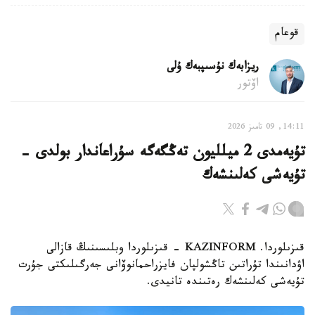
قوعام
ريزابەك نۇسىپبەك ۇلى
اۆتور
14:11, 09 تامىز 2026
تۇيەمدى 2 ميلليون تەڭگەگە سۇراعاندار بولدى -
تۇيەشى كەلىنشەك
قىزىلوردا. KAZINFORM - قىزىلوردا وبلىسىنىڭ قازالى
اۋدانىندا تۇراتىن تاڭشولپان فايزراحمانوۆانى جەرگىلىكتى جۇرت
تۇيەشى كەلىنشەك رەتىندە تانيدى.