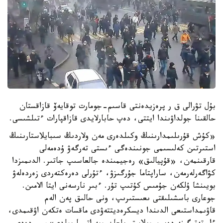
بۇل تۋرالى ق ر پرەزيدەنتى قاسىم-جومارت توقايەۆ قازاقستان
حالقىنا جولداۋىندا ايتتى، دەپ حابارلايدى قازاقپارات ءتىلشىسى.
«كۇش قۇرىلىمدارىنىڭ وكىلدەرى مەن ولاردىڭ سىبايلاستارىنىڭ
استىرتىن كەلىسىمى جونىندەگى ءىستى تەرگەۋ ۇدەمەلى
قارقىنمەن، «قۇپيالىق» رەجيمىندە جالعاسىپ جاتىر. الدىمىزدا
كۋاگەرلەرمەن، ساراپتاما جۇرگىزۋ، ءتۇرلى دەرەكتەردى زەردەلەۋ
بويىنشا ۇلكەن جۇمىس كۇتىپ تۇر. ءبىر نارسەنى ايتا الامىن.
جوعارى باسشىلىقتى ىعىستىرىپ، ونى حالىق پەن الەم
قاۋىمداستىعى الدىندا ديسكرەديتتەۋدى ماقسات ەتكەن اۋقىمدى،