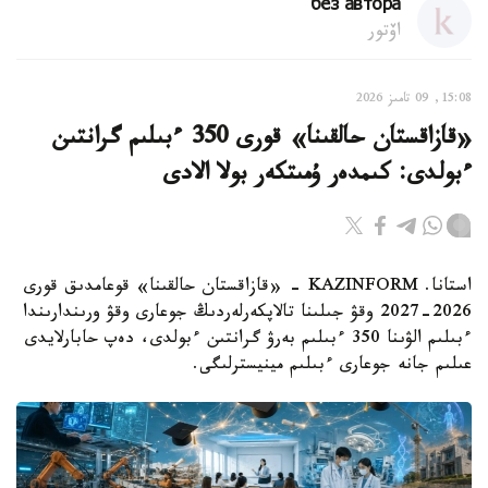
без автора
اۆتور
15:08, 09 تامىز 2026
«قازاقستان حالقىنا» قورى 350 ءبىلىم گرانتىن
ءبولدى: كىمدەر ۇمىتكەر بولا الادى
استانا. KAZINFORM - «قازاقستان حالقىنا» قوعامدىق قورى
2026-2027 وقۋ جىلىنا تالاپكەرلەردىڭ جوعارى وقۋ ورىندارىندا
ءبىلىم الۋىنا 350 ءبىلىم بەرۋ گرانتىن ءبولدى، دەپ حابارلايدى
عىلىم جانە جوعارى ءبىلىم مينيسترلىگى.