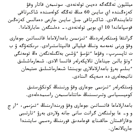
ميلليون تەڭگەگە دەيىن تولەنەدى. سونىمەن قاتار وقۋ
كەزەڭىندە اي سايىن 60 مىڭ تەڭگە كولەمىندە شاكىرتاقى
تاعايىندالادى. شاكىرتاقى جىل سايىن جازعى دەمالىس كەزەڭىن
قوسپاعاندا 10 اي بويى تولەنەدى،- دەلىنگەن حابارلامادا.
گرانتقا ۇمىتكەرلەردىڭ ءتىزىمىن باعدارلاماعا قاتىساتىن جوعارى
وقۋ ورنى نەمەسە ونىڭ فيليالى قالىپتاستىرادى. ىرىكتەۋگە ۇ ب
ت تاپسىرىپ، وقۋعا ءتۇسۋ ءۇشىن بەلگىلەنگەن ەڭ تومەنگى
ءوتۋ بالىن جيناعان تالاپكەرلەر قاتىسا الادى. شىعارماشىلىق
ءبىلىم بەرۋ باعدارلامالارى بويىنشا شىعارماشىلىق ەمتيحان
ناتيجەلەرى دە ەسەپكە الىنادى.
ۇمىتكەرلەر ءتىزىمى جوعارى وقۋ ورنىنىڭ كونكۋرستىق
كوميسسياسى وتىرىسىنىڭ حاتتاماسىمەن راسىمدەلەدى.
باعدارلاماعا قاتىساتىن جوعارى وقۋ ورىندارىنىڭ ءتىزىمى، ءار ج
و و- عا بولىنگەن گرانت سانى جانە ولاردى بەرۋ ءتارتىبى
«قازاقستان حالقىنا» قوعامدىق قورىنىڭ رەسمي سايتىندا
جاريالانعان.